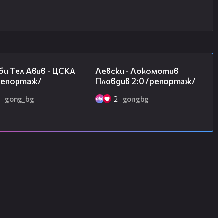
09:11
06:10
и Тел Авив - ЦСКА
Левски - Локомотив
/репортаж/
Пловдив 2:0 /репортаж/
gong_bg
2
gongbg