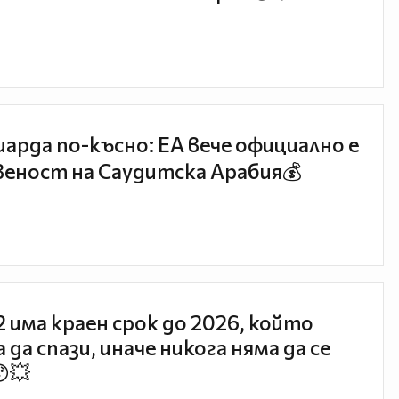
иарда по-късно: EA вече официално е
еност на Саудитска Арабия💰
 2 има краен срок до 2026, който
 да спази, иначе никога няма да се
😯💥