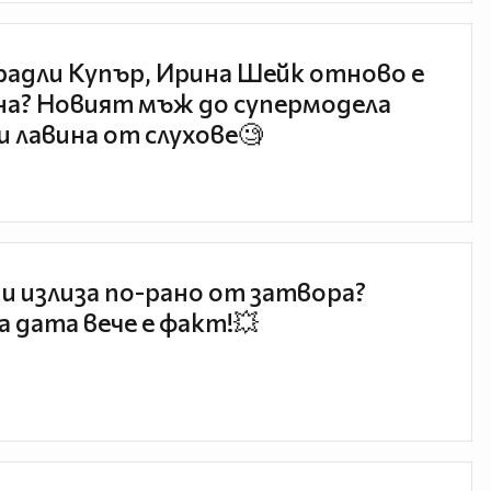
радли Купър, Ирина Шейк отново е
а? Новият мъж до супермодела
и лавина от слухове🧐
и излиза по-рано от затвора?
 дата вече е факт!💥