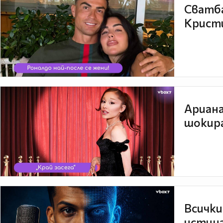
Сватба
Кристи
Ариана
шокира
Всички
истина