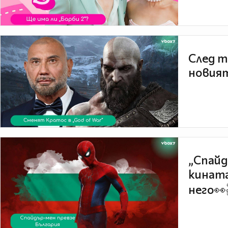
След т
новият
„Спайд
кината
него👀