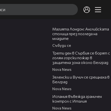
05:03
Магията Лондон: Английската
столица през погледа на
младите
Събуди се
00:36
Трети ден в Сърбия се борят с
голям горски пожар в
защитена зона около Белград
Nova News
00:43
Зеленски и Вучич се срещнаха в
Белград
Nova News
00:47
Испания въвежда граничен
контрол с Италия
Nova News
00:19