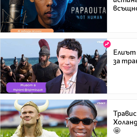
всъщно
Елиът 
за тра
Травис
Холанд
🤩