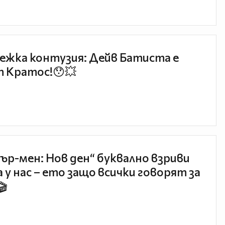
ежка контузия: Дейв Батиста е
 Кратос!😯💥
ър-мен: Нов ден“ буквално взриви
 у нас – ето защо всички говорят за
🎬