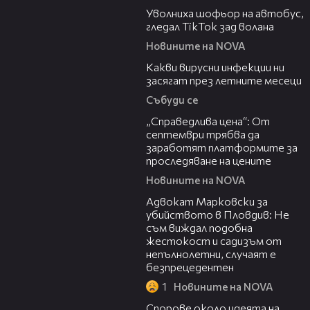
Уволниха шофьор на автобус,
гледал TikTok зад волана
Новините на NOVA
03:37
Какви вирусни инфекции ни
засягат през летните месеци
Събуди се
03:12
„Справедлива цена“: От
септември трябва да
заработят платформите за
проследяване на цените
Новините на NOVA
01:06
Адвокат Марковски за
убийството в Пловдив: Не
съм виждал подобна
жестокост и садизъм от
непълнолетни, случаят е
безпрецедентен
1
Новините на NOVA
00:50
Спорове около идеята на