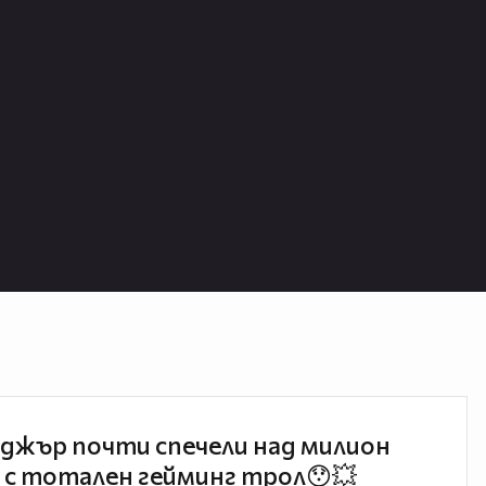
джър почти спечели над милион
 с тотален гейминг трол😯💥