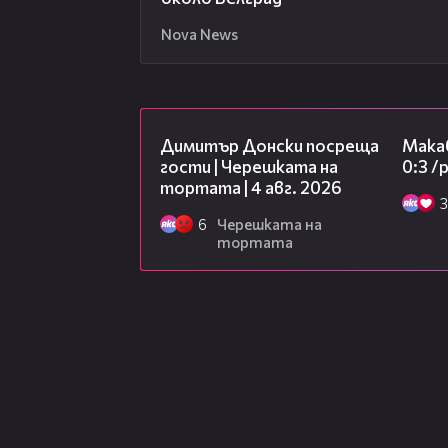
Nova News
17:43
Димитър Донски посреща
Макаб
гости | Черешката на
0:3 
тортата | 4 авг. 2026
3
6
Черешката на
тортата