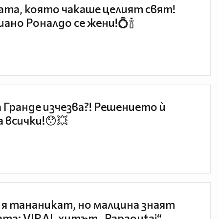
та, която чакаше целият свят!
ано Роналдо се жени!💍🍾
 Гранде изчезва?! Решението ѝ
 всички!😯💥
 я тананикат, но малцина знаят
та: VIRAL хитът „Papaoutai“