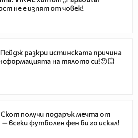
ст не е изпят от човек!
Пейдж разкри истинската причина
нсформацията на тялото си!😯💥
 Скот получи подарък мечта от
 — всеки футболен фен би го искал!