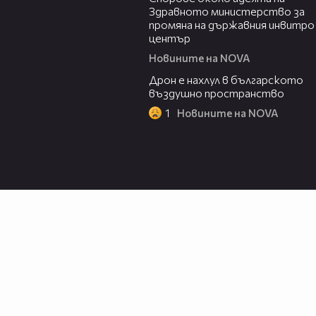
Здравното министерство за
промяна на държавния инвитро
център
Новините на NOVA
07:30
Дрон е нахлул в българското
въздушно пространство
1
Новините на NOVA