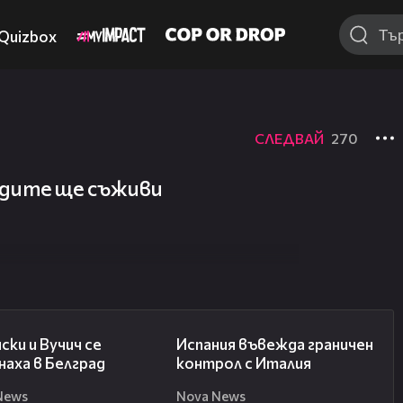
Quizbox
СЛЕДВАЙ
270
одите ще съживи
00:43
00:47
ски и Вучич се
Испания въвежда граничен
аха в Белград
контрол с Италия
News
Nova News