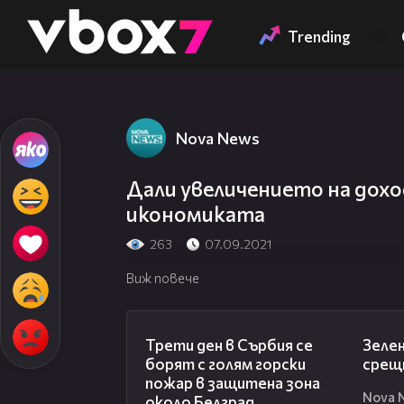
Member of
👾
Trending
Nova News
Дали увеличението на дох
икономиката
263
07.09.2021
Виж повече
00:36
Трети ден в Сърбия се
Зелен
борят с голям горски
срещн
пожар в защитена зона
Nova 
около Белград