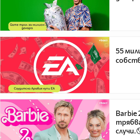
55 мил
собств
Barbie
трябва
случи.