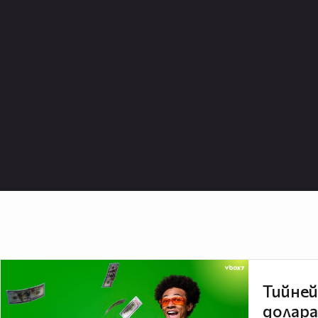
Тийней
долара