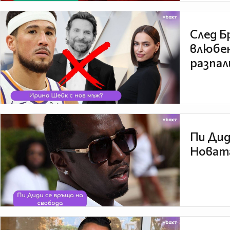
След Б
влюбен
разпал
Пи Дид
Новата