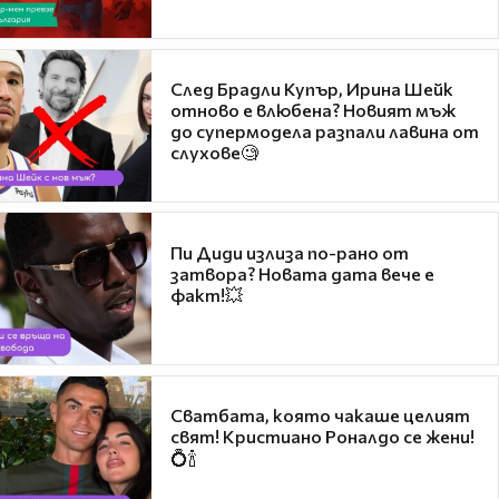
След Брадли Купър, Ирина Шейк
отново е влюбена? Новият мъж
до супермодела разпали лавина от
слухове🧐
Пи Диди излиза по-рано от
затвора? Новата дата вече е
факт!💥
Сватбата, която чакаше целият
свят! Кристиано Роналдо се жени!
💍🍾