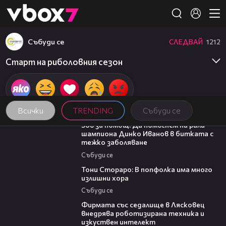
Member of
👾
Събуди се
СЛЕДВАЙ
1212
Старт на риболовния сезон
Всички
TRENDING
Събуди се
03:29
Зов за помощ: Да помогнем на рали
шампиона Динко Иванов в битката с
тежко заболяване
Събуди се
27:22
Тони Стораро: В попфолка има много
излишни хора
Събуди се
00:06
Фирмата със седалище в Лясковец
внедрява роботизирана техника и
изкуствен интелект