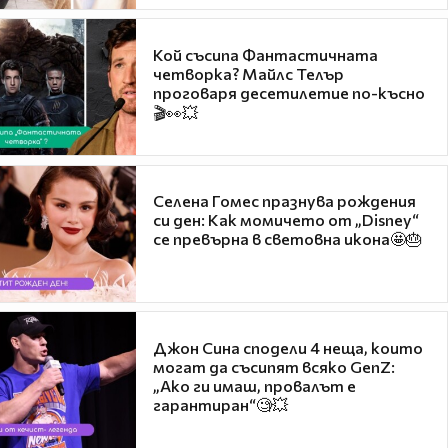
Кой съсипа Фантастичната
четворка? Майлс Телър
проговаря десетилетие по-късно
🎬👀💥
Селена Гомес празнува рождения
си ден: Как момичето от „Disney“
се превърна в световна икона🤩🎂
Джон Сина сподели 4 неща, които
могат да съсипят всяко GenZ:
„Ако ги имаш, провалът е
гарантиран“🧐💥