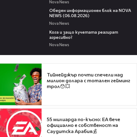
Nova News
01:14:28
Обеден информационен блок на NOVA
NEWS (06.08.2026)
Nova News
13:53
Кога и защо кучетата реагират
агресивно?
Nova News
Тийнейджър почти спечели над
милион долара с тотален гейминг
трол😯💥
55 милиарда по-късно: EA вече
официално е собственост на
Саудитска Арабия💰