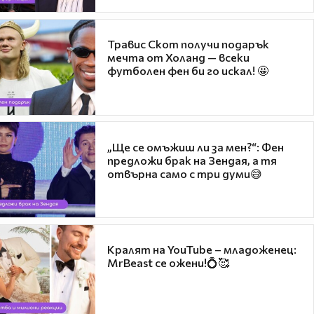
Травис Скот получи подарък
мечта от Холанд — всеки
футболен фен би го искал! 🤩
„Ще се омъжиш ли за мен?“: Фен
предложи брак на Зендая, а тя
отвърна само с три думи😅
Кралят на YouTube – младоженец:
MrBeast се ожени!💍🥰