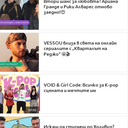
Втори шанс за любовта? Ариана
Гранде и Рики Алварес отново
заедно!😍
VESSOU влиза в света на онлайн
сериалите с „Кварталът на
Реджо“ 🤩🎬
VOID & Girl Code: Всичко за K-pop
сцената и мечтите им
07:50
Искаш да стигнеш до Холивуд?