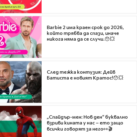
Barbie 2 има краен срок до 2026,
който трябва да спази, иначе
никога няма да се случи.😯💥
След тежка контузия: Дейв
Батиста е новият Кратос!😯💥
„Спайдър-мен: Нов ден“ буквално
взриви кината у нас – ето защо
всички говорят за него👀🎬