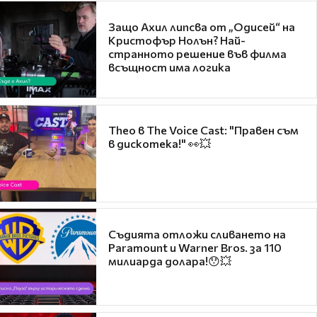
Защо Ахил липсва от „Одисей“ на
Кристофър Нолън? Най-
странното решение във филма
всъщност има логика
Theo в The Voice Cast: "Правен съм
в дискотека!" 👀💥
Съдията отложи сливането на
Paramount и Warner Bros. за 110
милиарда долара!😯💥