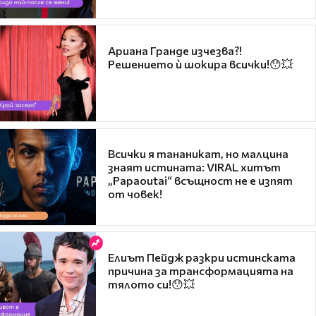
Ариана Гранде изчезва?!
Решението ѝ шокира всички!😯💥
Всички я тананикат, но малцина
знаят истината: VIRAL хитът
„Papaoutai“ всъщност не е изпят
от човек!
Елиът Пейдж разкри истинската
причина за трансформацията на
тялото си!😯💥