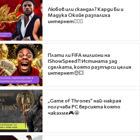
Любов или скандал? Карди Би и
Мадука Окойе разпалиха
интернет❤️‍🔥🔥
Плати ли FIFA милиони на
IShowSpeed?! Истината зад
сделката, която разтърси целия
интернет🤑💥
„Game of Thrones“ най-накрая
получава PC версията която
чакахме🎮🤩