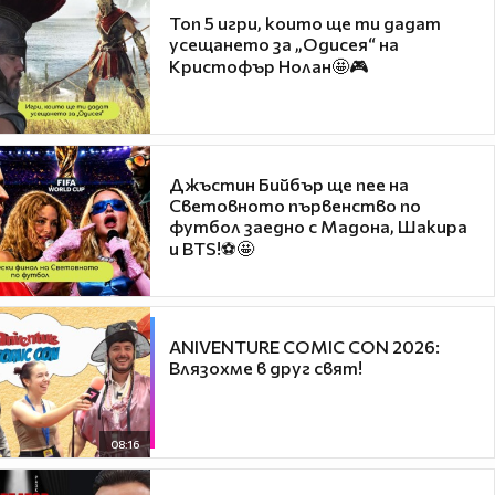
Топ 5 игри, които ще ти дадат
усещането за „Одисея“ на
Кристофър Нолан🤩🎮
Джъстин Бийбър ще пее на
Световното първенство по
футбол заедно с Мадона, Шакира
и BTS!⚽🤩
ANIVENTURE COMIC CON 2026:
Влязохме в друг свят!
08:16