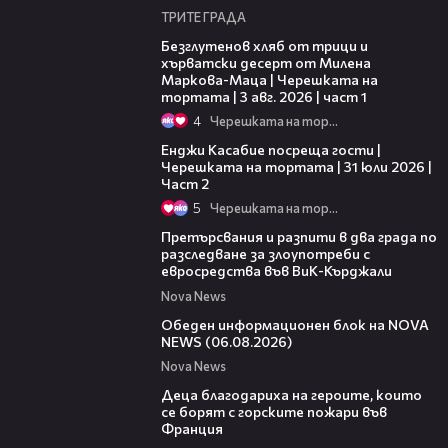
ТРИТЕ ГРАДА
16:02
Безглутенов хляб от трици и
хърватски десерт от Милена
Маркова-Маца | Черешката на
тортата | 3 авг. 2026 | част 1
4
Черешката на тортата
16:45
Енджи Касабие посреща гости |
Черешката на тортата | 31 юли 2026 |
Част 2
5
Черешката на тортата
00:27
Претърсвания и разпити в два града по
разследване за злоупотреби с
евросредства във ВиК-Кърджали
Nova News
27:22
Обеден информационен блок на NOVA
NEWS (06.08.2026)
Nova News
01:50
Деца благодариха на героите, които
се борят с горските пожари във
Франция