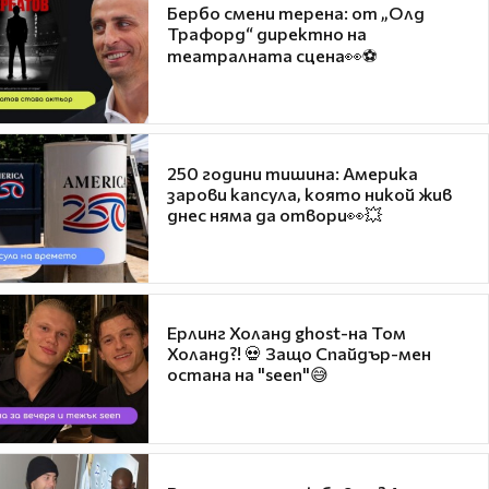
Бербо смени терена: от „Олд
Трафорд“ директно на
театралната сцена👀⚽
250 години тишина: Америка
зарови капсула, която никой жив
днес няма да отвори👀💥
Ерлинг Холанд ghost-на Том
Холанд?! 💀 Защо Спайдър-мен
остана на "seen"😅