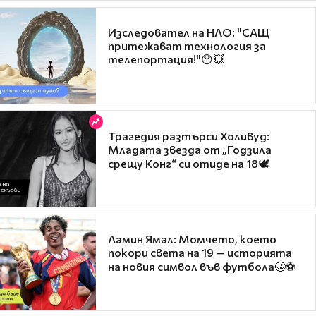
Изследовател на НЛО: "САЩ
притежават технология за
телепортация!"😯💥
Трагедия разтърси Холивуд:
Младата звезда от „Годзила
срещу Конг“ си отиде на 18🕊️
Ламин Ямал: Момчето, което
покори света на 19 — историята
на новия символ във футбола🤩⚽