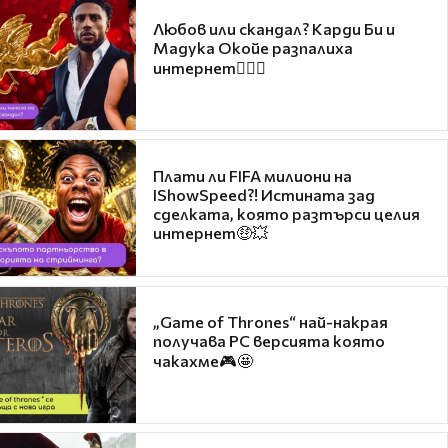
Любов или скандал? Карди Би и
Мадука Окойе разпалиха
интернет❤️‍🔥🔥
Плати ли FIFA милиони на
IShowSpeed?! Истината зад
сделката, която разтърси целия
интернет🤑💥
„Game of Thrones“ най-накрая
получава PC версията която
чакахме🎮🤩