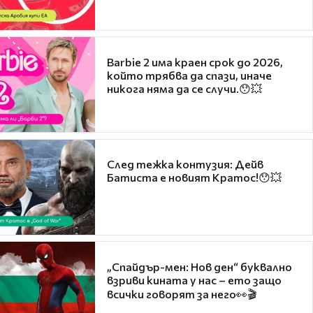
Barbie 2 има краен срок до 2026,
който трябва да спази, иначе
никога няма да се случи.😯💥
След тежка контузия: Дейв
Батиста е новият Кратос!😯💥
„Спайдър-мен: Нов ден“ буквално
взриви кината у нас – ето защо
всички говорят за него👀🎬