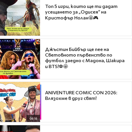
Топ 5 игри, които ще ти дадат
усещането за „Одисея“ на
Кристофър Нолан🤩🎮
Джъстин Бийбър ще пее на
Световното първенство по
футбол заедно с Мадона, Шакира
и BTS!⚽🤩
ANIVENTURE COMIC CON 2026:
Влязохме в друг свят!
08:16