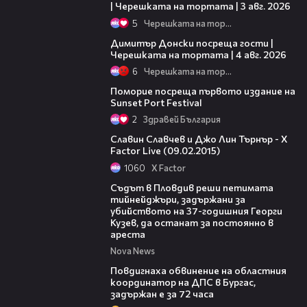
| Черешката на тортата | 3 авг. 2026
5
Черешката на тортата
17:43
Димитър Донски посреща гости |
Черешката на тортата | 4 авг. 2026
6
Черешката на тортата
05:54
Поморие посреща първото издание на
Sunset Port Festival
2
Здравей България
13:59
Славин Славчев и Джо Лин Търнър - X
Factor Live (09.02.2015)
1060
X Factor
01:34
Съдът в Пловдив реши петимата
тийнейджъри, задържани за
убийството на 37-годишния Георги
Кузев, да останат за постоянно в
ареста
Nova News
05:05
Повдигнаха обвинение на областния
координатор на ДПС в Бургас,
задържан е за 72 часа