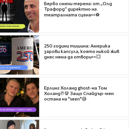
Бербо смени терена: от „Олд
Трафорд“ директно на
театралната сцена👀⚽
250 години тишина: Америка
зарови капсула, която никой жив
днес няма да отвори👀💥
Ерлинг Холанд ghost-на Том
Холанд?! 💀 Защо Спайдър-мен
остана на "seen"😅