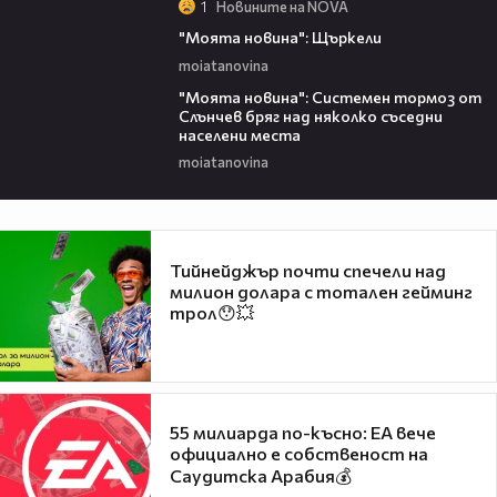
1
Новините на NOVA
00:29
"Моята новина": Щъркели
moiatanovina
00:16
"Моята новина": Системен тормоз от
Слънчев бряг над няколко съседни
населени места
moiatanovina
Тийнейджър почти спечели над
милион долара с тотален гейминг
трол😯💥
55 милиарда по-късно: EA вече
официално е собственост на
Саудитска Арабия💰