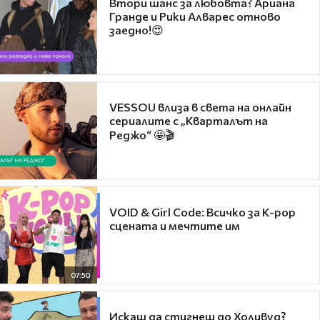
Втори шанс за любовта? Ариана
Гранде и Рики Алварес отново
заедно!😍
VESSOU влиза в света на онлайн
сериалите с „Кварталът на
Реджо“ 🤩🎬
VOID & Girl Code: Всичко за K-pop
сцената и мечтите им
07:50
Искаш да стигнеш до Холивуд?