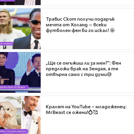
Травис Скот получи подарък
мечта от Холанд — всеки
футболен фен би го искал! 🤩
„Ще се омъжиш ли за мен?“: Фен
предложи брак на Зендая, а тя
отвърна само с три думи😅
Кралят на YouTube – младоженец:
MrBeast се ожени!💍🥰