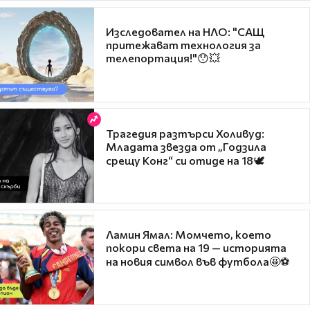
Изследовател на НЛО: "САЩ
притежават технология за
телепортация!"😯💥
Трагедия разтърси Холивуд:
Младата звезда от „Годзила
срещу Конг“ си отиде на 18🕊️
Ламин Ямал: Момчето, което
покори света на 19 — историята
на новия символ във футбола🤩⚽