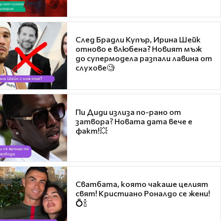
След Брадли Купър, Ирина Шейк
отново е влюбена? Новият мъж
до супермодела разпали лавина от
слухове🧐
Пи Диди излиза по-рано от
затвора? Новата дата вече е
факт!💥
Сватбата, която чакаше целият
свят! Кристиано Роналдо се жени!
💍🍾