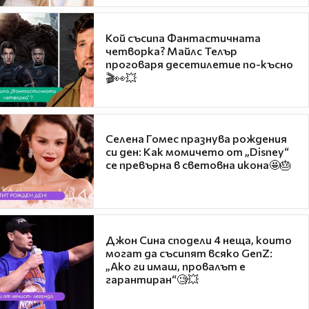
Кой съсипа Фантастичната
четворка? Майлс Телър
проговаря десетилетие по-късно
🎬👀💥
Селена Гомес празнува рождения
си ден: Как момичето от „Disney“
се превърна в световна икона🤩🎂
Джон Сина сподели 4 неща, които
могат да съсипят всяко GenZ:
„Ако ги имаш, провалът е
гарантиран“🧐💥