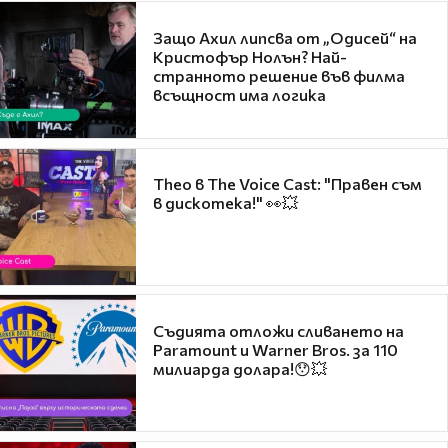
Защо Ахил липсва от „Одисей“ на
Кристофър Нолън? Най-
странното решение във филма
всъщност има логика
Theo в The Voice Cast: "Правен съм
в дискотека!" 👀💥
Съдията отложи сливането на
Paramount и Warner Bros. за 110
милиарда долара!😯💥