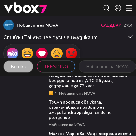
Member of
👾
Новините на NOVA
СЛЕДВАЙ
2751
Стивън Тайлър пее с уличен музикант
Всички
TRENDING
Новините на NOVA
05:05
Повдигнаха обвинение на областния
координатор на ДПС в Бургас,
задържан е за 72 часа
1
Новините на NOVA
01:24
Тръмп подписа два указа,
ограничаващи правото на
американско гражданство по
рождение
Новините на NOVA
20:17
Милена Маркова-Маца посреща гости