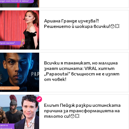
Ариана Гранде изчезва?!
Решението ѝ шокира всички!😯💥
Всички я тананикат, но малцина
знаят истината: VIRAL хитът
„Papaoutai“ всъщност не е изпят
от човек!
Елиът Пейдж разкри истинската
причина за трансформацията на
тялото си!😯💥