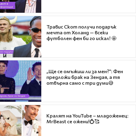
Травис Скот получи подарък
мечта от Холанд — всеки
футболен фен би го искал! 🤩
„Ще се омъжиш ли за мен?“: Фен
предложи брак на Зендая, а тя
отвърна само с три думи😅
Кралят на YouTube – младоженец:
MrBeast се ожени!💍🥰