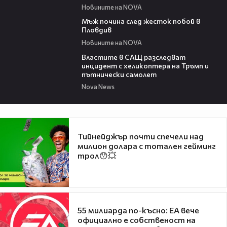
Новините на NOVA
01:06
Мъж почина след жесток побой в
Пловдив
Новините на NOVA
00:39
Властите в САЩ разследват
инцидент с хеликоптера на Тръмп и
пътнически самолет
Nova News
Тийнейджър почти спечели над
милион долара с тотален гейминг
трол😯💥
55 милиарда по-късно: EA вече
официално е собственост на