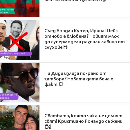
След Брадли Купър, Ирина Шейк
отново е влюбена? Новият мъж
до супермодела разпали лавина от
слухове🧐
Пи Диди излиза по-рано от
затвора? Новата дата вече е
факт!💥
Сватбата, която чакаше целият
свят! Кристиано Роналдо се жени!
💍🍾