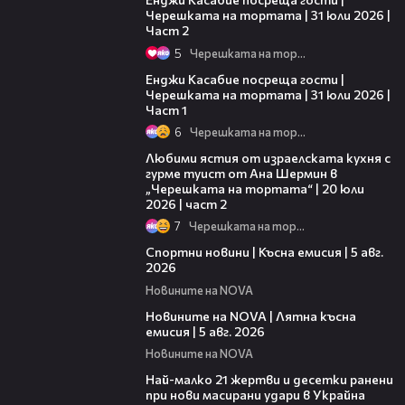
Черешката на тортата | 31 юли 2026 |
Част 2
5
Черешката на тортата
10:44
Енджи Касабие посреща гости |
Черешката на тортата | 31 юли 2026 |
Част 1
6
Черешката на тортата
23:21
Любими ястия от израелската кухня с
гурме туист от Ана Шермин в
„Черешката на тортата“ | 20 юли
2026 | част 2
7
Черешката на тортата
03:37
Спортни новини | Късна емисия | 5 авг.
2026
Новините на NOVA
20:06
Новините на NOVA | Лятна късна
емисия | 5 авг. 2026
Новините на NOVA
01:14
Най-малко 21 жертви и десетки ранени
при нови масирани удари в Украйна