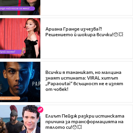
Ариана Гранде изчезва?!
Решението ѝ шокира всички!😯💥
Всички я тананикат, но малцина
знаят истината: VIRAL хитът
„Papaoutai“ всъщност не е изпят
от човек!
Елиът Пейдж разкри истинската
причина за трансформацията на
тялото си!😯💥