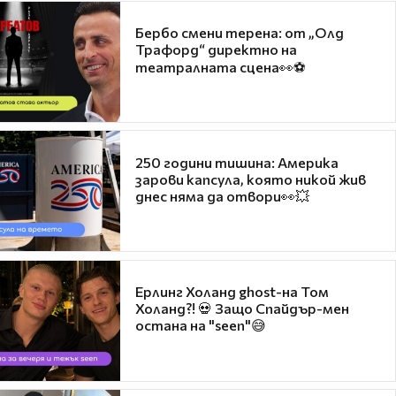
Бербо смени терена: от „Олд
Трафорд“ директно на
театралната сцена👀⚽
250 години тишина: Америка
зарови капсула, която никой жив
днес няма да отвори👀💥
Ерлинг Холанд ghost-на Том
Холанд?! 💀 Защо Спайдър-мен
остана на "seen"😅