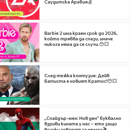
Саудитска Арабия💰
Barbie 2 има краен срок до 2026,
който трябва да спази, иначе
никога няма да се случи.😯💥
След тежка контузия: Дейв
Батиста е новият Кратос!😯💥
„Спайдър-мен: Нов ден“ буквално
взриви кината у нас – ето защо
всички говорят за него👀🎬