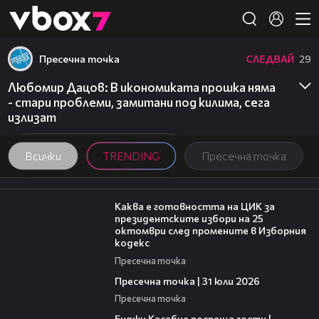
Member of
👾
Пресечна точка
СЛЕДВАЙ
29
Любомир Дацов: В икономиката прошка няма
- стари проблеми, замитани под килима, сега
излизат
Всички
TRENDING
Пресечна точка
14:16
Каква е готовността на ЦИК за
президентските избори на 25
октомври след промените в Изборния
кодекс
Пресечна точка
39:22
Пресечна точка | 31 юли 2026
Пресечна точка
16:45
Енджи Касабие посреща гости |