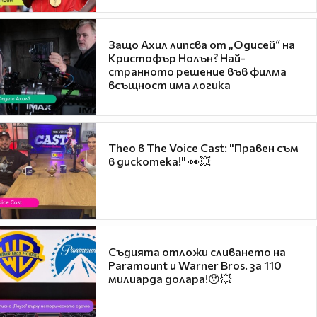
Защо Ахил липсва от „Одисей“ на
Кристофър Нолън? Най-
странното решение във филма
всъщност има логика
Theo в The Voice Cast: "Правен съм
в дискотека!" 👀💥
Съдията отложи сливането на
Paramount и Warner Bros. за 110
милиарда долара!😯💥