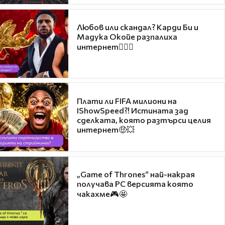
Любов или скандал? Карди Би и
Мадука Окойе разпалиха
интернет❤️‍🔥🔥
Плати ли FIFA милиони на
IShowSpeed?! Истината зад
сделката, която разтърси целия
интернет🤑💥
„Game of Thrones“ най-накрая
получава PC версията която
чакахме🎮🤩