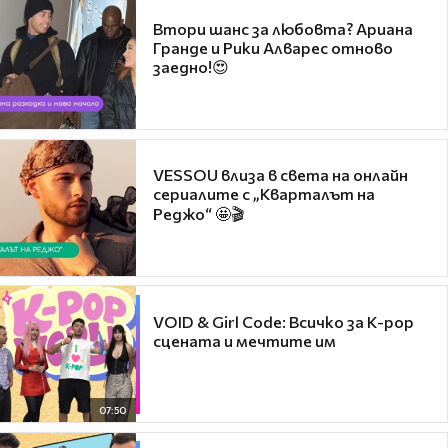
Втори шанс за любовта? Ариана
Гранде и Рики Алварес отново
заедно!😍
VESSOU влиза в света на онлайн
сериалите с „Кварталът на
Реджо“ 🤩🎬
VOID & Girl Code: Всичко за K-pop
сцената и мечтите им
07:50