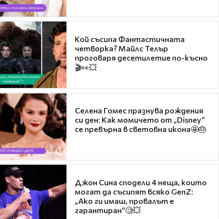
Кой съсипа Фантастичната
четворка? Майлс Телър
проговаря десетилетие по-късно
🎬👀💥
Селена Гомес празнува рождения
си ден: Как момичето от „Disney“
се превърна в световна икона🤩🎂
Джон Сина сподели 4 неща, които
могат да съсипят всяко GenZ:
„Ако ги имаш, провалът е
гарантиран“🧐💥