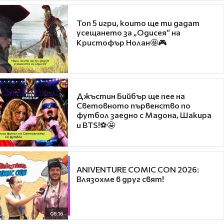
Топ 5 игри, които ще ти дадат
усещането за „Одисея“ на
Кристофър Нолан🤩🎮
Джъстин Бийбър ще пее на
Световното първенство по
футбол заедно с Мадона, Шакира
и BTS!⚽🤩
ANIVENTURE COMIC CON 2026:
Влязохме в друг свят!
08:16