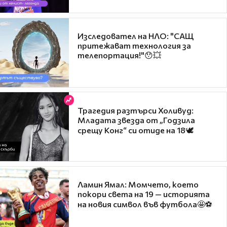
Изследовател на НЛО: "САЩ
притежават технология за
телепортация!"😯💥
Трагедия разтърси Холивуд:
Младата звезда от „Годзила
срещу Конг“ си отиде на 18🕊️
Ламин Ямал: Момчето, което
покори света на 19 — историята
на новия символ във футбола🤩⚽