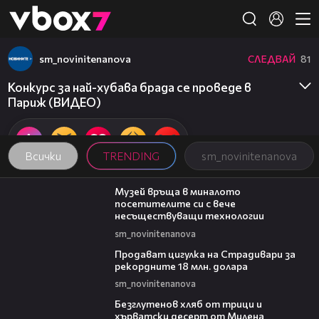
Member of
👾
sm_novinitenanova
СЛЕДВАЙ
81
Конкурс за най-хубава брада се проведе в
Париж (ВИДЕО)
Всички
TRENDING
sm_novinitenanova
01:15
Музей връща в миналото
посетителите си с вече
несъществуващи технологии
sm_novinitenanova
01:05
Продават цигулка на Страдивари за
рекордните 18 млн. долара
sm_novinitenanova
16:02
Безглутенов хляб от трици и
хърватски десерт от Милена