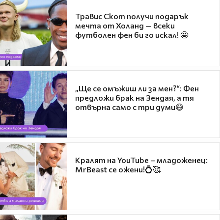
Травис Скот получи подарък
мечта от Холанд — всеки
футболен фен би го искал! 🤩
„Ще се омъжиш ли за мен?“: Фен
предложи брак на Зендая, а тя
отвърна само с три думи😅
Кралят на YouTube – младоженец:
MrBeast се ожени!💍🥰