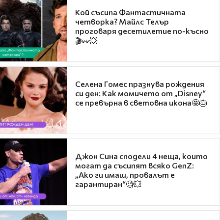
Кой съсипа Фантастичната
четворка? Майлс Телър
проговаря десетилетие по-късно
🎬👀💥
Селена Гомес празнува рождения
си ден: Как момичето от „Disney“
се превърна в световна икона🤩🎂
Джон Сина сподели 4 неща, които
могат да съсипят всяко GenZ:
„Ако ги имаш, провалът е
гарантиран“🧐💥