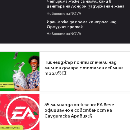
Четирима мъже са намушкани в
центъра на Лондон, задържана е жена
Новините на NOVA
00:52
Иран може да поеме контрола над
Ормузкия проток
Новините на NOVA
Тийнейджър почти спечели над
милион долара с тотален гейминг
трол😯💥
55 милиарда по-късно: EA вече
официално е собственост на
Саудитска Арабия💰