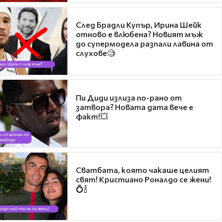
След Брадли Купър, Ирина Шейк
отново е влюбена? Новият мъж
до супермодела разпали лавина от
слухове🧐
Пи Диди излиза по-рано от
затвора? Новата дата вече е
факт!💥
Сватбата, която чакаше целият
свят! Кристиано Роналдо се жени!
💍🍾