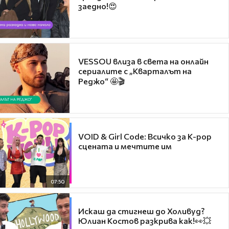
заедно!😍
VESSOU влиза в света на онлайн
сериалите с „Кварталът на
Реджо“ 🤩🎬
VOID & Girl Code: Всичко за K-pop
сцената и мечтите им
07:50
Искаш да стигнеш до Холивуд?
Юлиан Костов разкрива как!👀💥