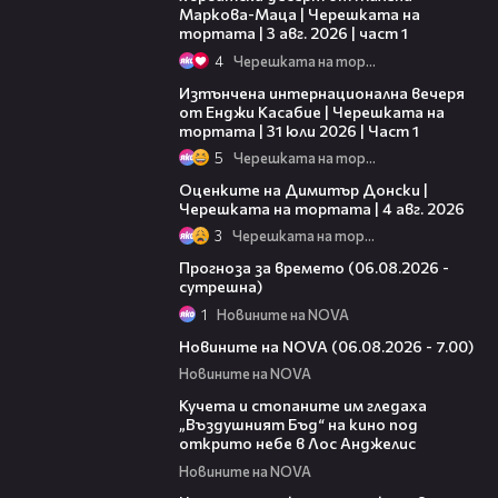
Маркова-Маца | Черешката на
тортата | 3 авг. 2026 | част 1
4
Черешката на тортата
18:07
Изтънчена интернационална вечеря
от Енджи Касабие | Черешката на
тортата | 31 юли 2026 | Част 1
5
Черешката на тортата
16:45
Оценките на Димитър Донски |
Черешката на тортата | 4 авг. 2026
3
Черешката на тортата
01:47
Прогноза за времето (06.08.2026 -
сутрешна)
1
Новините на NOVA
05:35
Новините на NOVA (06.08.2026 - 7.00)
Новините на NOVA
00:51
Кучета и стопаните им гледаха
„Въздушният Бъд“ на кино под
открито небе в Лос Анджелис
Новините на NOVA
00:39