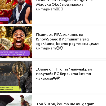
Мадука Окойе разпалиха
интернет❤️‍🔥🔥
Плати ли FIFA милиони на
IShowSpeed?! Истината зад
сделката, която разтърси целия
интернет🤑💥
„Game of Thrones“ най-накрая
получава PC версията която
чакахме🎮🤩
Топ 5 игри, които ще ти дадат