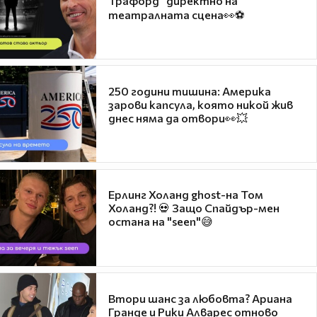
Трафорд“ директно на
театралната сцена👀⚽
250 години тишина: Америка
зарови капсула, която никой жив
днес няма да отвори👀💥
Ерлинг Холанд ghost-на Том
Холанд?! 💀 Защо Спайдър-мен
остана на "seen"😅
Втори шанс за любовта? Ариана
Гранде и Рики Алварес отново