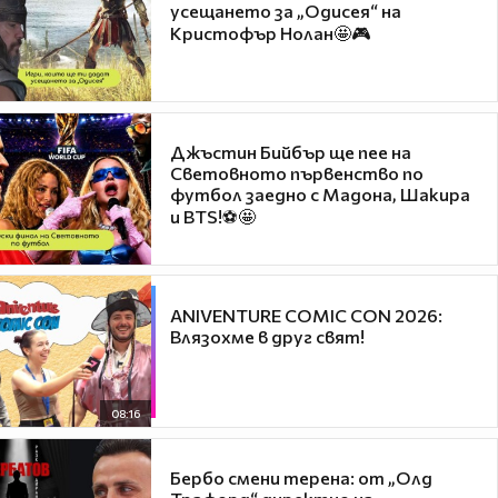
усещането за „Одисея“ на
Кристофър Нолан🤩🎮
Джъстин Бийбър ще пее на
Световното първенство по
футбол заедно с Мадона, Шакира
и BTS!⚽🤩
ANIVENTURE COMIC CON 2026:
Влязохме в друг свят!
08:16
Бербо смени терена: от „Олд