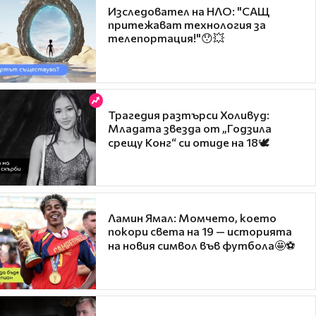
Изследовател на НЛО: "САЩ
притежават технология за
телепортация!"😯💥
Трагедия разтърси Холивуд:
Младата звезда от „Годзила
срещу Конг“ си отиде на 18🕊️
Ламин Ямал: Момчето, което
покори света на 19 — историята
на новия символ във футбола🤩⚽