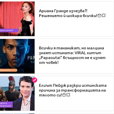
Ариана Гранде изчезва?!
Решението ѝ шокира всички!😯💥
Всички я тананикат, но малцина
знаят истината: VIRAL хитът
„Papaoutai“ всъщност не е изпят
от човек!
Елиът Пейдж разкри истинската
причина за трансформацията на
тялото си!😯💥