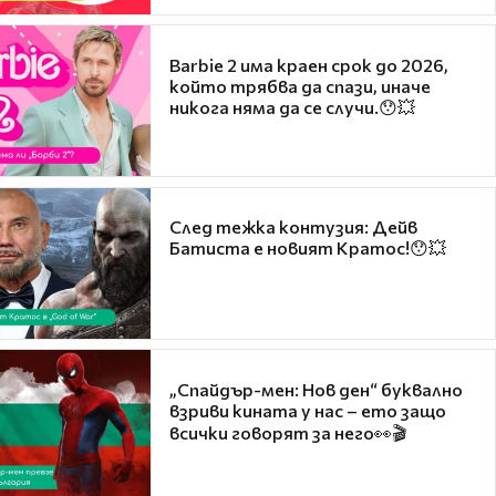
Barbie 2 има краен срок до 2026,
който трябва да спази, иначе
никога няма да се случи.😯💥
След тежка контузия: Дейв
Батиста е новият Кратос!😯💥
„Спайдър-мен: Нов ден“ буквално
взриви кината у нас – ето защо
всички говорят за него👀🎬