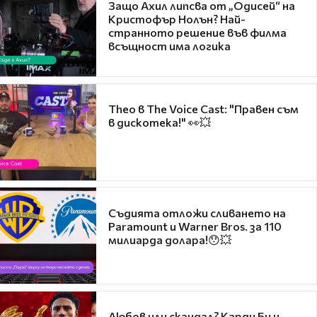
Защо Ахил липсва от „Одисей“ на
Кристофър Нолън? Най-
странното решение във филма
всъщност има логика
Theo в The Voice Cast: "Правен съм
в дискотека!" 👀💥
Съдията отложи сливането на
Paramount и Warner Bros. за 110
милиарда долара!😯💥
Любов или скандал? Карди Би и