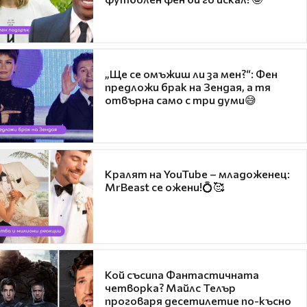
„Ще се омъжиш ли за мен?“: Фен
предложи брак на Зендая, а тя
отвърна само с три думи😅
Кралят на YouTube – младоженец:
MrBeast се ожени!💍🥰
Кой съсипа Фантастичната
четворка? Майлс Телър
проговаря десетилетие по-късно