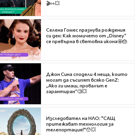
🎬👀💥
Селена Гомес празнува рождения
си ден: Как момичето от „Disney“
се превърна в световна икона🤩🎂
Джон Сина сподели 4 неща, които
могат да съсипят всяко GenZ:
„Ако ги имаш, провалът е
гарантиран“🧐💥
Изследовател на НЛО: "САЩ
притежават технология за
телепортация!"😯💥