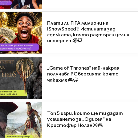
Плати ли FIFA милиони на
IShowSpeed?! Истината зад
сделката, която разтърси целия
интернет🤑💥
„Game of Thrones“ най-накрая
получава PC версията която
чакахме🎮🤩
Топ 5 игри, които ще ти дадат
усещането за „Одисея“ на
Кристофър Нолан🤩🎮