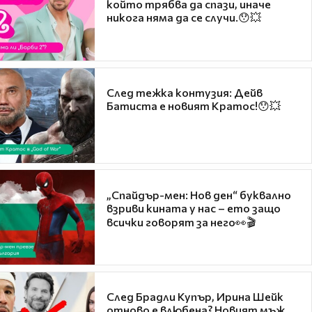
който трябва да спази, иначе
никога няма да се случи.😯💥
След тежка контузия: Дейв
Батиста е новият Кратос!😯💥
„Спайдър-мен: Нов ден“ буквално
взриви кината у нас – ето защо
всички говорят за него👀🎬
След Брадли Купър, Ирина Шейк
отново е влюбена? Новият мъж