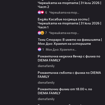
Черешката на тортата | 31 юли 2026 |
Част 2
6
Черешката на тортата
10:44
Енджи Касабие посреща гости |
Черешката на тортата | 31 юли 2026 |
Част 1
7
Черешката на тортата
01:17:16
Тони Стораро: В името на фамилията |
Мон Дьо: Храмът на историите
1
Мон Дьо: Храмът на историите
00:20
Романтична неделна вечер с филма по
DIEMA FAMILY
diemafamily
00:21
Романтична събота с филма по DIEMA
FAMILY
diemafamily
00:36
Романтични филми от 18.00 ч. по
DIEMA FAMILY
diemafamily
00:36