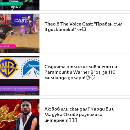
Theo в The Voice Cast: "Правен съм
в дискотека!" 👀💥
Съдията отложи сливането на
Paramount и Warner Bros. за 110
милиарда долара!😯💥
Любов или скандал? Карди Би и
Мадука Окойе разпалиха
интернет❤️‍🔥🔥