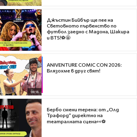
Джъстин Бийбър ще пее на
Световното първенство по
футбол заедно с Мадона, Шакира
и BTS!⚽🤩
ANIVENTURE COMIC CON 2026:
Влязохме в друг свят!
08:16
Бербо смени терена: от „Олд
Трафорд“ директно на
театралната сцена👀⚽