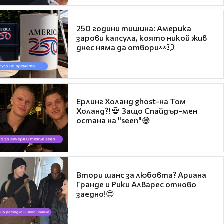
250 години тишина: Америка
зарови капсула, която никой жив
днес няма да отвори👀💥
Ерлинг Холанд ghost-на Том
Холанд?! 💀 Защо Спайдър-мен
остана на "seen"😅
Втори шанс за любовта? Ариана
Гранде и Рики Алварес отново
заедно!😍