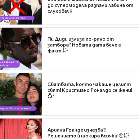
до супермодела разпали лавина от
слухове🧐
Пи Диди излиза по-рано от
затвора? Новата дата вече е
факт!💥
Сватбата, която чакаше целият
свят! Кристиано Роналдо се жени!
💍🍾
Ариана Гранде изчезва?!
Решението ѝ шокира всички!😯💥