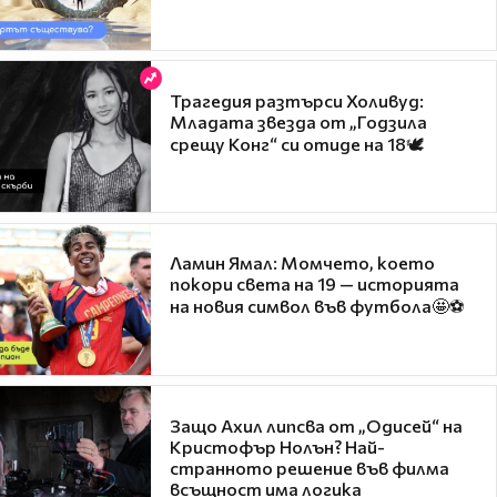
Трагедия разтърси Холивуд:
Младата звезда от „Годзила
срещу Конг“ си отиде на 18🕊️
Ламин Ямал: Момчето, което
покори света на 19 — историята
на новия символ във футбола🤩⚽
Защо Ахил липсва от „Одисей“ на
Кристофър Нолън? Най-
странното решение във филма
всъщност има логика