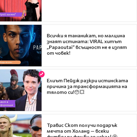
Всички я тананикат, но малцина
знаят истината: VIRAL хитът
„Papaoutai“ всъщност не е изпят
от човек!
Елиът Пейдж разкри истинската
причина за трансформацията на
тялото си!😯💥
Травис Скот получи подарък
мечта от Холанд — всеки
футболен фен би го искал! 🤩