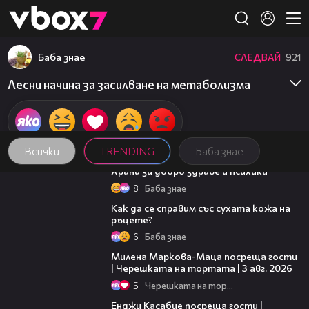
Member of
👾
Баба знае
СЛЕДВАЙ
921
Лесни начина за засилване на метаболизма
Всички
TRENDING
Баба знае
01:27
Храни за добро здраве и психика
8
Баба знае
01:34
Как да се справим със сухата кожа на
ръцете?
6
Баба знае
20:17
Милена Маркова-Маца посреща гости
| Черешката на тортата | 3 авг. 2026
5
Черешката на тортата
16:45
Енджи Касабие посреща гости |