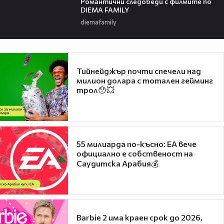
Романтични следобеди с филмите по
DIEMA FAMILY
diemafamily
Тийнейджър почти спечели над
милион долара с тотален гейминг
трол😯💥
55 милиарда по-късно: EA вече
официално е собственост на
Саудитска Арабия💰
Barbie 2 има краен срок до 2026,