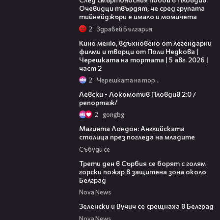
Очевидци твърдят, че сред групата
тийнейджъри е имало и момичета
2
Здравей България
15:31
Кино меню, вдъхновено от легендарни
филми и творци от Поли Недкова |
Черешката на тортата | 5 авг. 2026 |
част 2
2
Черешката на тортата
06:10
Левски - Локомотив Пловдив 2:0 /
репортаж/
2
gongbg
05:03
Магията Лондон: Английската
столица през погледа на младите
Събуди се
00:36
Трети ден в Сърбия се борят с голям
горски пожар в защитена зона около
Белград
Nova News
00:43
Зеленски и Вучич се срещнаха в Белград
Nova News