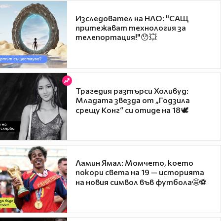
Изследовател на НЛО: "САЩ
притежават технология за
телепортация!"😯💥
Трагедия разтърси Холивуд:
Младата звезда от „Годзила
срещу Конг“ си отиде на 18🕊️
Ламин Ямал: Момчето, което
покори света на 19 — историята
на новия символ във футбола🤩⚽