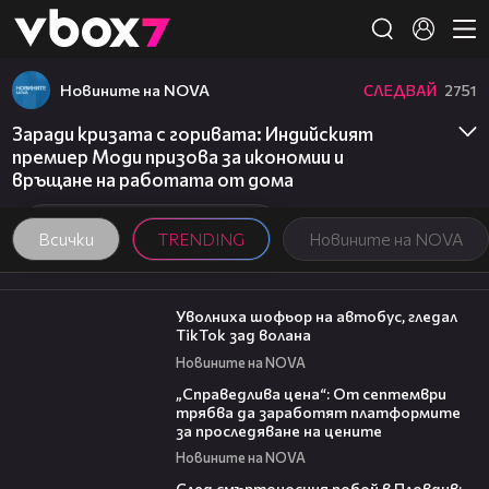
Member of
👾
Новините на NOVA
СЛЕДВАЙ
2751
Заради кризата с горивата: Индийският
премиер Моди призова за икономии и
връщане на работата от дома
Всички
TRENDING
Новините на NOVA
00:19
Уволниха шофьор на автобус, гледал
TikTok зад волана
Новините на NOVA
03:12
„Справедлива цена“: От септември
трябва да заработят платформите
за проследяване на цените
Новините на NOVA
09:32
След смъртоносния побой в Пловдив: