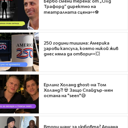
Бербо смени терена: от „Олд
Трафорд“ директно на
театралната сцена👀⚽
250 години тишина: Америка
зарови капсула, която никой жив
днес няма да отвори👀💥
Ерлинг Холанд ghost-на Том
Холанд?! 💀 Защо Спайдър-мен
остана на "seen"😅
Втори шанс за любовта? Ариана