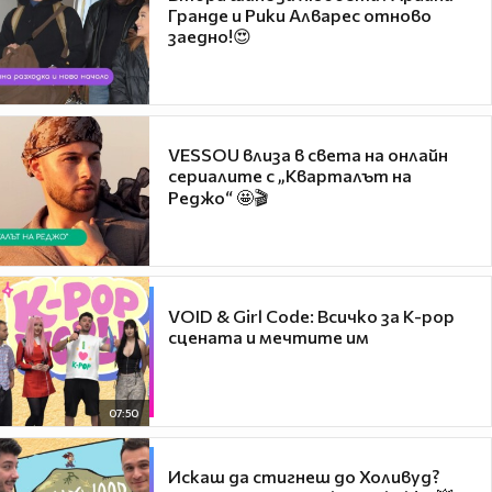
Гранде и Рики Алварес отново
заедно!😍
VESSOU влиза в света на онлайн
сериалите с „Кварталът на
Реджо“ 🤩🎬
VOID & Girl Code: Всичко за K-pop
сцената и мечтите им
07:50
Искаш да стигнеш до Холивуд?