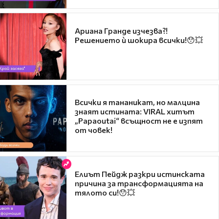
Ариана Гранде изчезва?!
Решението ѝ шокира всички!😯💥
Всички я тананикат, но малцина
знаят истината: VIRAL хитът
„Papaoutai“ всъщност не е изпят
от човек!
Елиът Пейдж разкри истинската
причина за трансформацията на
тялото си!😯💥