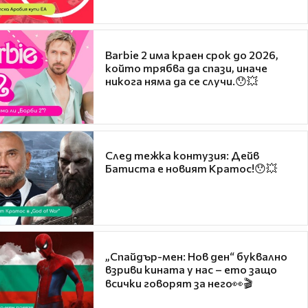
Barbie 2 има краен срок до 2026,
който трябва да спази, иначе
никога няма да се случи.😯💥
След тежка контузия: Дейв
Батиста е новият Кратос!😯💥
„Спайдър-мен: Нов ден“ буквално
взриви кината у нас – ето защо
всички говорят за него👀🎬