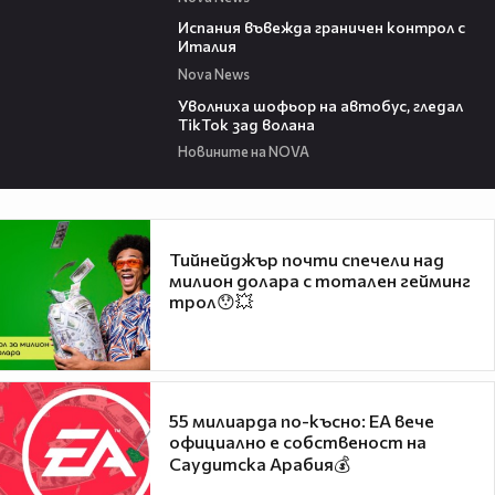
00:47
Испания въвежда граничен контрол с
Италия
Nova News
00:19
Уволниха шофьор на автобус, гледал
TikTok зад волана
Новините на NOVA
Тийнейджър почти спечели над
милион долара с тотален гейминг
трол😯💥
55 милиарда по-късно: EA вече
официално е собственост на
Саудитска Арабия💰