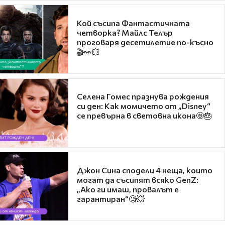
Кой съсипа Фантастичната
четворка? Майлс Телър
проговаря десетилетие по-късно
🎬👀💥
Селена Гомес празнува рождения
си ден: Как момичето от „Disney“
се превърна в световна икона🤩🎂
Джон Сина сподели 4 неща, които
могат да съсипят всяко GenZ:
„Ако ги имаш, провалът е
гарантиран“🧐💥