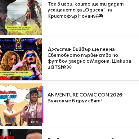
Топ 5 игри, които ще ти дадат
усещането за „Одисея“ на
Кристофър Нолан🤩🎮
Джъстин Бийбър ще пее на
Световното първенство по
футбол заедно с Мадона, Шакира
и BTS!⚽🤩
ANIVENTURE COMIC CON 2026:
Влязохме в друг свят!
08:16