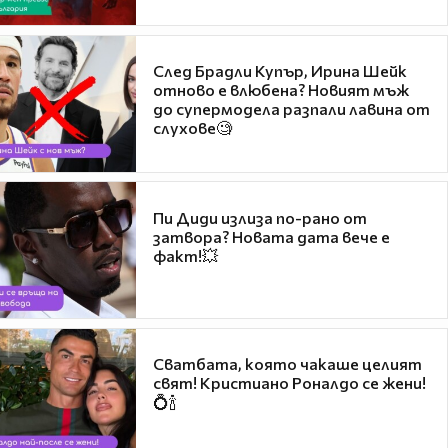
След Брадли Купър, Ирина Шейк
отново е влюбена? Новият мъж
до супермодела разпали лавина от
слухове🧐
Пи Диди излиза по-рано от
затвора? Новата дата вече е
факт!💥
Сватбата, която чакаше целият
свят! Кристиано Роналдо се жени!
💍🍾