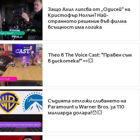
Защо Ахил липсва от „Одисей“ на
Кристофър Нолън? Най-
странното решение във филма
всъщност има логика
Theo в The Voice Cast: "Правен съм
в дискотека!" 👀💥
Съдията отложи сливането на
Paramount и Warner Bros. за 110
милиарда долара!😯💥