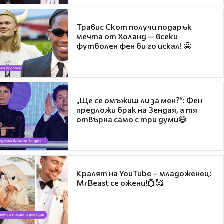
Травис Скот получи подарък
мечта от Холанд — всеки
футболен фен би го искал! 🤩
„Ще се омъжиш ли за мен?“: Фен
предложи брак на Зендая, а тя
отвърна само с три думи😅
Кралят на YouTube – младоженец:
MrBeast се ожени!💍🥰