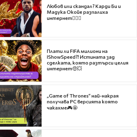
Любов или скандал? Карди Би и
Мадука Окойе разпалиха
интернет❤️‍🔥🔥
Плати ли FIFA милиони на
IShowSpeed?! Истината зад
сделката, която разтърси целия
интернет🤑💥
„Game of Thrones“ най-накрая
получава PC версията която
чакахме🎮🤩