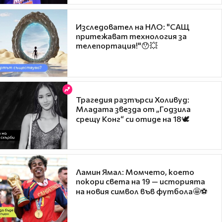
Изследовател на НЛО: "САЩ
притежават технология за
телепортация!"😯💥
Трагедия разтърси Холивуд:
Младата звезда от „Годзила
срещу Конг“ си отиде на 18🕊️
Ламин Ямал: Момчето, което
покори света на 19 — историята
на новия символ във футбола🤩⚽