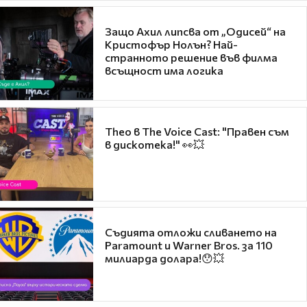
Защо Ахил липсва от „Одисей“ на
Кристофър Нолън? Най-
странното решение във филма
всъщност има логика
Theo в The Voice Cast: "Правен съм
в дискотека!" 👀💥
Съдията отложи сливането на
Paramount и Warner Bros. за 110
милиарда долара!😯💥