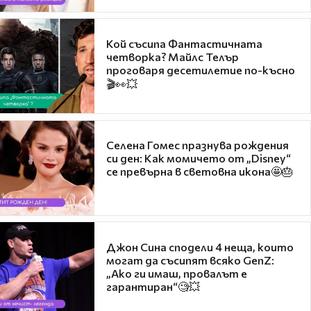
Кой съсипа Фантастичната
четворка? Майлс Телър
проговаря десетилетие по-късно
🎬👀💥
Селена Гомес празнува рождения
си ден: Как момичето от „Disney“
се превърна в световна икона🤩🎂
Джон Сина сподели 4 неща, които
могат да съсипят всяко GenZ:
„Ако ги имаш, провалът е
гарантиран“🧐💥