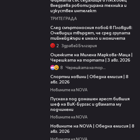
внедрява роботизирана техника и
изкуствен интелект
ТРИТЕ ГРАДА
09:32
След смъртоносния побой в Пловдив:
Очевидци твърдят, че сред групата
тийнейджъри е имало и момичета
2
Здравей България
14:06
Оценките на Милена Маркова-Маца |
Черешката на тортата | 3 авг. 2026
8
Черешката на тортата
03:31
Спортни новини | Обедна емисия | 8
aвг. 2026
Новините на NOVA
00:34
Пуснаха под домашен арест бившия
шеф на ВиК-Бургас и двамата му
подчинени
Новините на NOVA
19:28
Новините на NOVA | Обедна емисия | 8
авг. 2026
Новините на NOVA