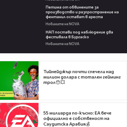
00:43
Петима от обвинените за
производство и разпространение на
фентанил остават в ареста
Новините на NOVA
02:02
НАП постави под наблюдение два
фестивала в Бургаско
Новините на NOVA
Тийнейджър почти спечели над
милион долара с тотален гейминг
трол😯💥
55 милиарда по-късно: EA вече
официално е собственост на
Саудитска Арабия💰