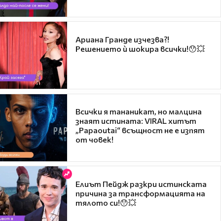
Ариана Гранде изчезва?!
Решението ѝ шокира всички!😯💥
Всички я тананикат, но малцина
знаят истината: VIRAL хитът
„Papaoutai“ всъщност не е изпят
от човек!
Елиът Пейдж разкри истинската
причина за трансформацията на
тялото си!😯💥