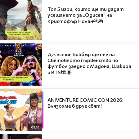
Топ 5 игри, които ще ти дадат
усещането за „Одисея“ на
Кристофър Нолан🤩🎮
Джъстин Бийбър ще пее на
Световното първенство по
футбол заедно с Мадона, Шакира
и BTS!⚽🤩
ANIVENTURE COMIC CON 2026:
Влязохме в друг свят!
08:16