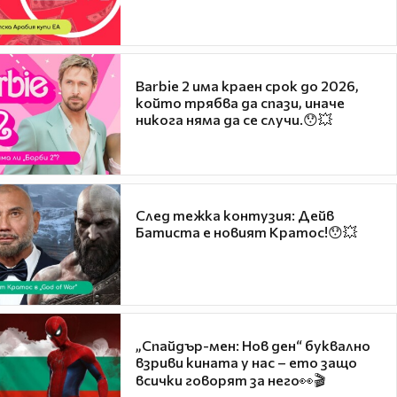
Barbie 2 има краен срок до 2026,
който трябва да спази, иначе
никога няма да се случи.😯💥
След тежка контузия: Дейв
Батиста е новият Кратос!😯💥
„Спайдър-мен: Нов ден“ буквално
взриви кината у нас – ето защо
всички говорят за него👀🎬