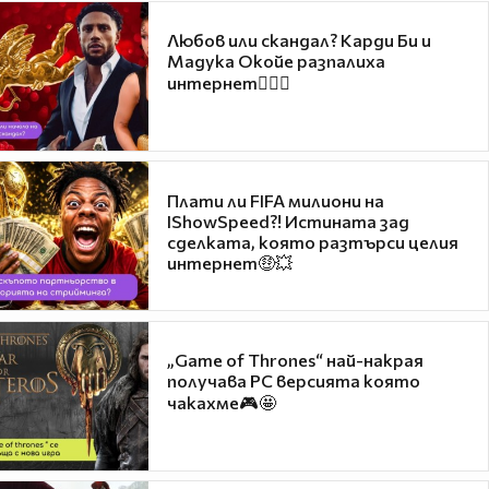
Любов или скандал? Карди Би и
Мадука Окойе разпалиха
интернет❤️‍🔥🔥
Плати ли FIFA милиони на
IShowSpeed?! Истината зад
сделката, която разтърси целия
интернет🤑💥
„Game of Thrones“ най-накрая
получава PC версията която
чакахме🎮🤩