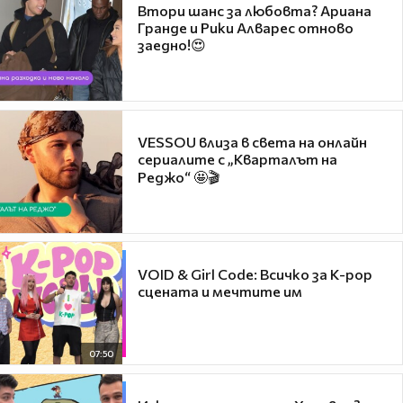
Втори шанс за любовта? Ариана
Гранде и Рики Алварес отново
заедно!😍
VESSOU влиза в света на онлайн
сериалите с „Кварталът на
Реджо“ 🤩🎬
VOID & Girl Code: Всичко за K-pop
сцената и мечтите им
07:50