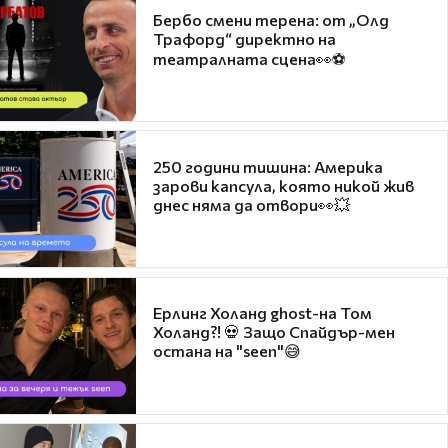
Бербо смени терена: от „Олд
Трафорд“ директно на
театралната сцена👀⚽
250 години тишина: Америка
зарови капсула, която никой жив
днес няма да отвори👀💥
Ерлинг Холанд ghost-на Том
Холанд?! 💀 Защо Спайдър-мен
остана на "seen"😅