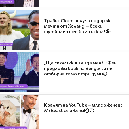
Травис Скот получи подарък
мечта от Холанд — всеки
футболен фен би го искал! 🤩
„Ще се омъжиш ли за мен?“: Фен
предложи брак на Зендая, а тя
отвърна само с три думи😅
Кралят на YouTube – младоженец:
MrBeast се ожени!💍🥰