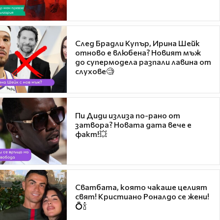
След Брадли Купър, Ирина Шейк
отново е влюбена? Новият мъж
до супермодела разпали лавина от
слухове🧐
Пи Диди излиза по-рано от
затвора? Новата дата вече е
факт!💥
Сватбата, която чакаше целият
свят! Кристиано Роналдо се жени!
💍🍾