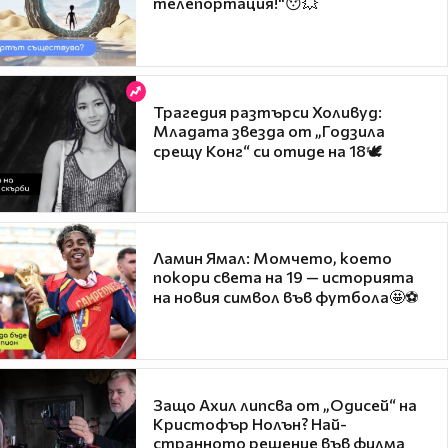
телепортация!"😯💥
Трагедия разтърси Холивуд:
Младата звезда от „Годзила
срещу Конг“ си отиде на 18🕊️
Ламин Ямал: Момчето, което
покори света на 19 — историята
на новия символ във футбола🤩⚽
Защо Ахил липсва от „Одисей“ на
Кристофър Нолън? Най-
странното решение във филма