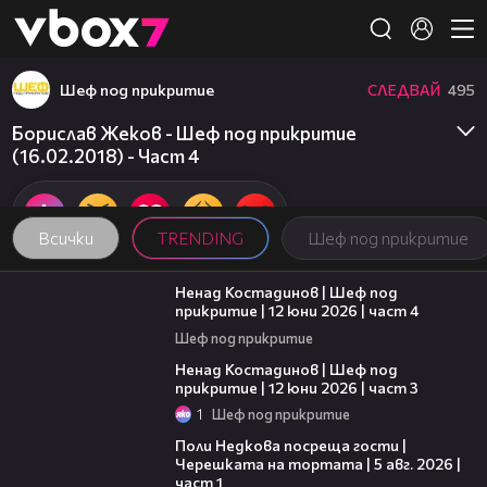
Member of
👾
Шеф под прикритие
СЛЕДВАЙ
495
Борислав Жеков - Шеф под прикритие
(16.02.2018) - Част 4
Всички
TRENDING
Шеф под прикритие
16:45
Ненад Костадинов | Шеф под
прикритие | 12 юни 2026 | част 4
Шеф под прикритие
11:32
Ненад Костадинов | Шеф под
прикритие | 12 юни 2026 | част 3
1
Шеф под прикритие
19:25
Поли Недкова посреща гости |
Черешката на тортата | 5 авг. 2026 |
част 1