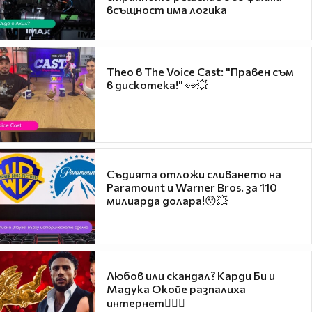
всъщност има логика
Theo в The Voice Cast: "Правен съм
в дискотека!" 👀💥
Съдията отложи сливането на
Paramount и Warner Bros. за 110
милиарда долара!😯💥
Любов или скандал? Карди Би и
Мадука Окойе разпалиха
интернет❤️‍🔥🔥