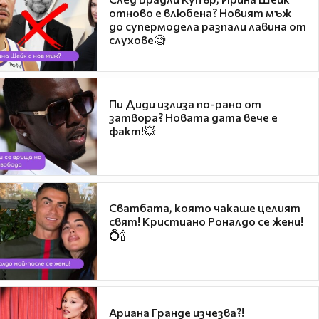
отново е влюбена? Новият мъж
до супермодела разпали лавина от
слухове🧐
Пи Диди излиза по-рано от
затвора? Новата дата вече е
факт!💥
Сватбата, която чакаше целият
свят! Кристиано Роналдо се жени!
💍🍾
Ариана Гранде изчезва?!