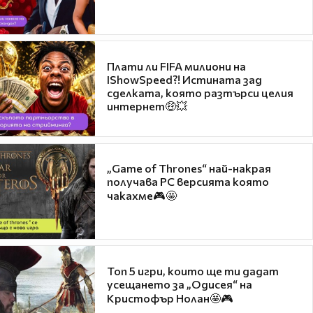
Плати ли FIFA милиони на
IShowSpeed?! Истината зад
сделката, която разтърси целия
интернет🤑💥
„Game of Thrones“ най-накрая
получава PC версията която
чакахме🎮🤩
Топ 5 игри, които ще ти дадат
усещането за „Одисея“ на
Кристофър Нолан🤩🎮