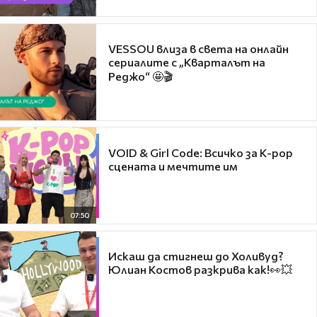
VESSOU влиза в света на онлайн
сериалите с „Кварталът на
Реджо“ 🤩🎬
VOID & Girl Code: Всичко за K-pop
сцената и мечтите им
07:50
Искаш да стигнеш до Холивуд?
Юлиан Костов разкрива как!👀💥