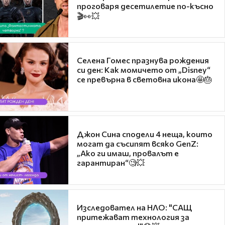
проговаря десетилетие по-късно
🎬👀💥
Селена Гомес празнува рождения
си ден: Как момичето от „Disney“
се превърна в световна икона🤩🎂
Джон Сина сподели 4 неща, които
могат да съсипят всяко GenZ:
„Ако ги имаш, провалът е
гарантиран“🧐💥
Изследовател на НЛО: "САЩ
притежават технология за