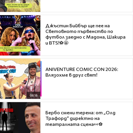
Джъстин Бийбър ще пее на
Световното първенство по
футбол заедно с Мадона, Шакира
и BTS!⚽🤩
ANIVENTURE COMIC CON 2026:
Влязохме в друг свят!
08:16
Бербо смени терена: от „Олд
Трафорд“ директно на
театралната сцена👀⚽