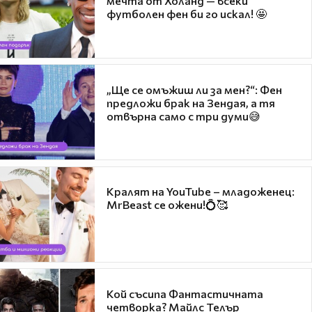
мечта от Холанд — всеки
футболен фен би го искал! 🤩
„Ще се омъжиш ли за мен?“: Фен
предложи брак на Зендая, а тя
отвърна само с три думи😅
Кралят на YouTube – младоженец:
MrBeast се ожени!💍🥰
Кой съсипа Фантастичната
четворка? Майлс Телър