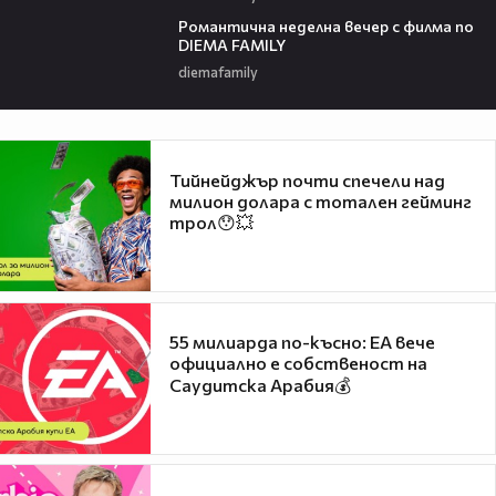
00:21
Романтичнa неделна вечер с филма по
DIEMA FAMILY
diemafamily
Тийнейджър почти спечели над
милион долара с тотален гейминг
трол😯💥
55 милиарда по-късно: EA вече
официално е собственост на
Саудитска Арабия💰