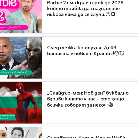
Barbie 2 има краен срок до 2026,
който трябва да спази, иначе
никога няма да се случи.😯💥
След тежка контузия: Дейв
Батиста е новият Кратос!😯💥
„Спайдър-мен: Нов ден“ буквално
взриви кината у нас – ето защо
всички говорят за него👀🎬
След Брадли Купър, Ирина Шейк