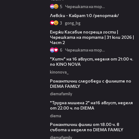
5
Черешката на тортата
05:57
Левски - Кайрат 1:0 /репортаж/
3
gong_bg
16:45
Енджи Касабие посреща гости |
Черешката на тортата | 31 юли 2026 |
Част 2
6
Черешката на тортата
00:30
"Хитч" на 16 август, неделя от 21:00 ч.
по KINO NOVA
kinonova_
00:31
Романтични следобеди с филмите по
DIEMA FAMILY
diemafamily
00:31
"Трудна мишена 2" на16 август, неделя
от 22.00 ч. по DIEMA
diema
00:36
Романтични филми от 18.00 ч. в
събота и неделя по DIEMA FAMILY
diemafamily