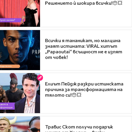
Решението ѝ шокира всички!😯💥
Всички я тананикат, но малцина
знаят истината: VIRAL хитът
„Papaoutai“ всъщност не е изпят
от човек!
Елиът Пейдж разкри истинската
причина за трансформацията на
тялото си!😯💥
Травис Скот получи подарък