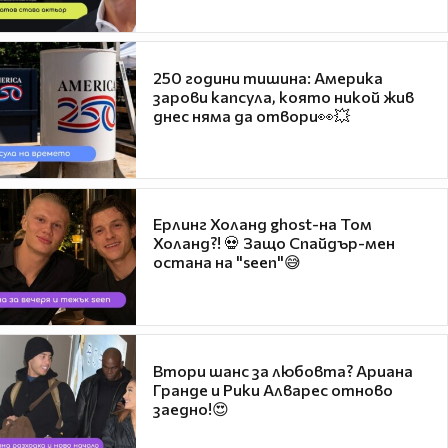
250 години тишина: Америка
зарови капсула, която никой жив
днес няма да отвори👀💥
Ерлинг Холанд ghost-на Том
Холанд?! 💀 Защо Спайдър-мен
остана на "seen"😅
Втори шанс за любовта? Ариана
Гранде и Рики Алварес отново
заедно!😍