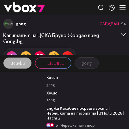
Member of
👾
gong
СЛЕДВАЙ
94
Капитанът на ЦСКА Бруно Жордао пред
Gong.bg
Всички
TRENDING
gong
10:17
Косич
gong
09:40
Хулио
gong
16:45
Енджи Касабие посреща гости |
Черешката на тортата | 31 юли 2026 |
Част 2
6
Черешката на тортата
11:00