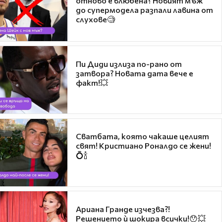
отново е влюбена? Новият мъж
до супермодела разпали лавина от
слухове🧐
Пи Диди излиза по-рано от
затвора? Новата дата вече е
факт!💥
Сватбата, която чакаше целият
свят! Кристиано Роналдо се жени!
💍🍾
Ариана Гранде изчезва?!
Решението ѝ шокира всички!😯💥