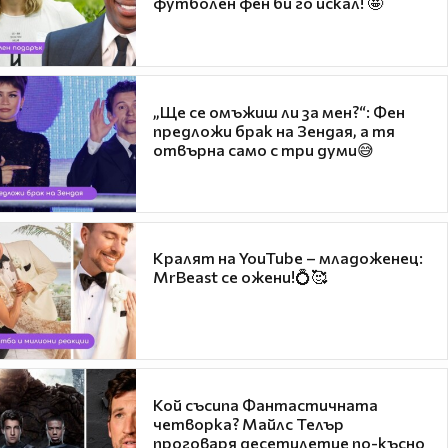
футболен фен би го искал! 🤩
„Ще се омъжиш ли за мен?“: Фен
предложи брак на Зендая, а тя
отвърна само с три думи😅
Кралят на YouTube – младоженец:
MrBeast се ожени!💍🥰
Кой съсипа Фантастичната
четворка? Майлс Телър
проговаря десетилетие по-късно