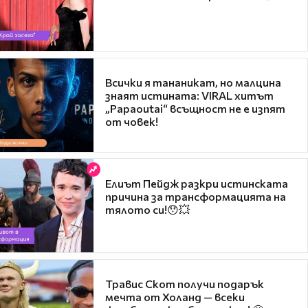
Всички я тананикат, но малцина
знаят истината: VIRAL хитът
„Papaoutai“ всъщност не е изпят
от човек!
Елиът Пейдж разкри истинската
причина за трансформацията на
тялото си!😯💥
Травис Скот получи подарък
мечта от Холанд — всеки