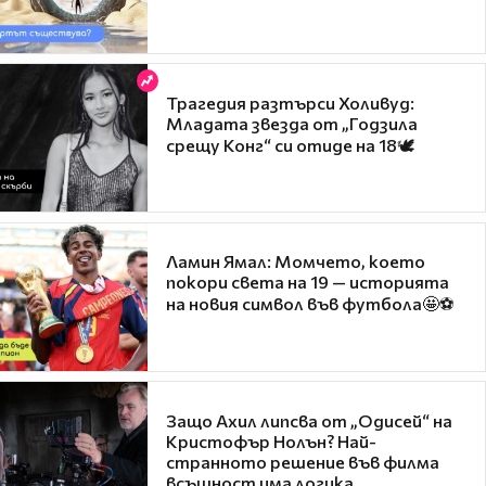
Трагедия разтърси Холивуд:
Младата звезда от „Годзила
срещу Конг“ си отиде на 18🕊️
Ламин Ямал: Момчето, което
покори света на 19 — историята
на новия символ във футбола🤩⚽
Защо Ахил липсва от „Одисей“ на
Кристофър Нолън? Най-
странното решение във филма
всъщност има логика