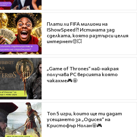
Плати ли FIFA милиони на
IShowSpeed?! Истината зад
сделката, която разтърси целия
интернет🤑💥
„Game of Thrones“ най-накрая
получава PC версията която
чакахме🎮🤩
Топ 5 игри, които ще ти дадат
усещането за „Одисея“ на
Кристофър Нолан🤩🎮