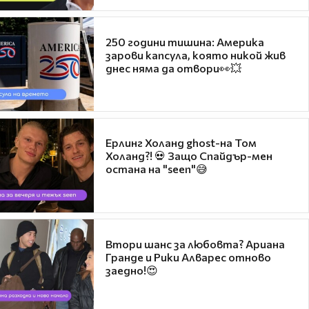
250 години тишина: Америка
зарови капсула, която никой жив
днес няма да отвори👀💥
Ерлинг Холанд ghost-на Том
Холанд?! 💀 Защо Спайдър-мен
остана на "seen"😅
Втори шанс за любовта? Ариана
Гранде и Рики Алварес отново
заедно!😍