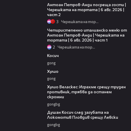
Антоан Петров-Анди посреща гости |
Черешката на тортата | 6 авг. 2026 |
част 2
3
Черешката на тортата
15:39
Четиристепенно италианско меню от
Антоан Петров-Анди | Черешката на
тортата | 6 авг. 2026 | част 1
2
Черешката на тортата
10:17
Косич
gong
09:40
Хулио
gong
07:38
Хулио Веласкес: Играхме срещу труден
противник, трябва да останем
скромни
gongbg
03:47
Душан Косич след загубата на
Локомотив Пловдив срещу Левски
gongbg
02:30