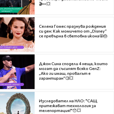
🎬👀💥
Селена Гомес празнува рождения
си ден: Как момичето от „Disney“
се превърна в световна икона🤩🎂
Джон Сина сподели 4 неща, които
могат да съсипят всяко GenZ:
„Ако ги имаш, провалът е
гарантиран“🧐💥
Изследовател на НЛО: "САЩ
притежават технология за
телепортация!"😯💥