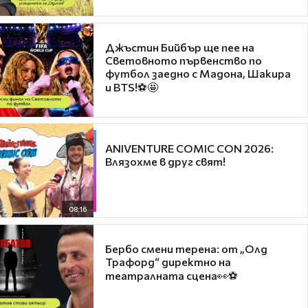
Джъстин Бийбър ще пее на
Световното първенство по
футбол заедно с Мадона, Шакира
и BTS!⚽🤩
ANIVENTURE COMIC CON 2026:
Влязохме в друг свят!
08:16
Бербо смени терена: от „Олд
Трафорд“ директно на
театралната сцена👀⚽