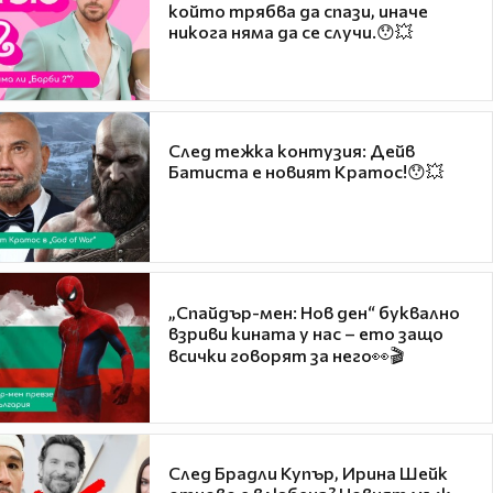
който трябва да спази, иначе
никога няма да се случи.😯💥
След тежка контузия: Дейв
Батиста е новият Кратос!😯💥
„Спайдър-мен: Нов ден“ буквално
взриви кината у нас – ето защо
всички говорят за него👀🎬
След Брадли Купър, Ирина Шейк