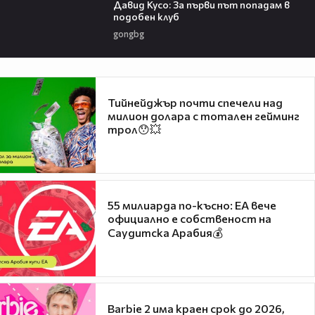
Давид Кусо: За първи път попадам в
подобен клуб
gongbg
Тийнейджър почти спечели над
милион долара с тотален гейминг
трол😯💥
55 милиарда по-късно: EA вече
официално е собственост на
Саудитска Арабия💰
Barbie 2 има краен срок до 2026,