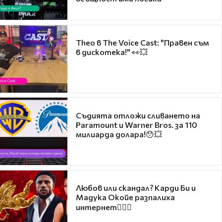
Theo в The Voice Cast: "Правен съм
в дискотека!" 👀💥
Съдията отложи сливането на
Paramount и Warner Bros. за 110
милиарда долара!😯💥
Любов или скандал? Карди Би и
Мадука Окойе разпалиха
интернет❤️‍🔥🔥