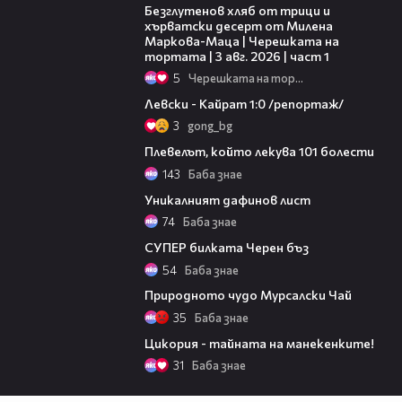
Безглутенов хляб от трици и
хърватски десерт от Милена
Маркова-Маца | Черешката на
тортата | 3 авг. 2026 | част 1
5
Черешката на тортата
05:57
Левски - Кайрат 1:0 /репортаж/
3
gong_bg
04:01
Плевелът, който лекува 101 болести
143
Баба знае
02:19
Уникалният дафинов лист
74
Баба знае
03:19
СУПЕР билката Черен бъз
54
Баба знае
02:50
Природното чудо Мурсалски Чай
35
Баба знае
03:28
Цикория - тайната на манекенките!
31
Баба знае