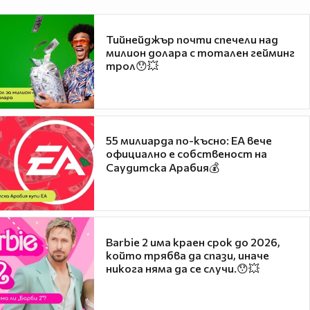
Тийнейджър почти спечели над
милион долара с тотален гейминг
трол😯💥
55 милиарда по-късно: EA вече
официално е собственост на
Саудитска Арабия💰
Barbie 2 има краен срок до 2026,
който трябва да спази, иначе
никога няма да се случи.😯💥