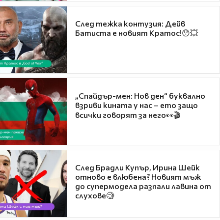
След тежка контузия: Дейв
Батиста е новият Кратос!😯💥
„Спайдър-мен: Нов ден“ буквално
взриви кината у нас – ето защо
всички говорят за него👀🎬
След Брадли Купър, Ирина Шейк
отново е влюбена? Новият мъж
до супермодела разпали лавина от
слухове🧐