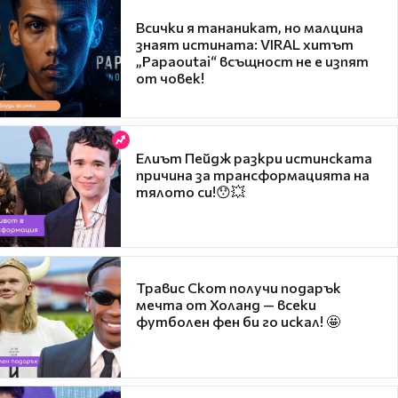
Всички я тананикат, но малцина
знаят истината: VIRAL хитът
„Papaoutai“ всъщност не е изпят
от човек!
Елиът Пейдж разкри истинската
причина за трансформацията на
тялото си!😯💥
Травис Скот получи подарък
мечта от Холанд — всеки
футболен фен би го искал! 🤩