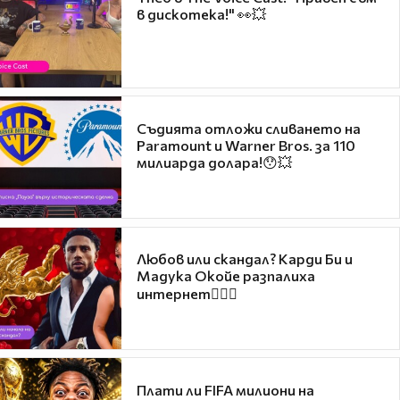
в дискотека!" 👀💥
Съдията отложи сливането на
Paramount и Warner Bros. за 110
милиарда долара!😯💥
Любов или скандал? Карди Би и
Мадука Окойе разпалиха
интернет❤️‍🔥🔥
Плати ли FIFA милиони на