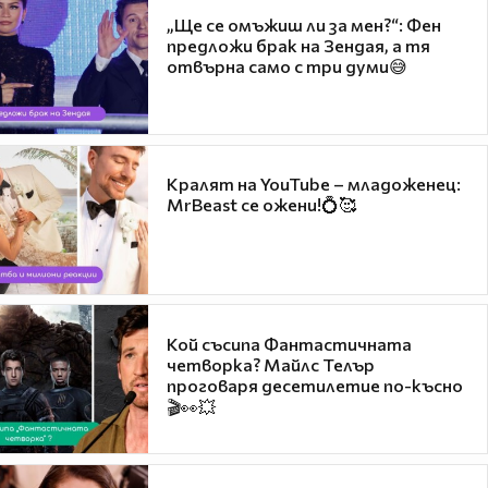
„Ще се омъжиш ли за мен?“: Фен
предложи брак на Зендая, а тя
отвърна само с три думи😅
Кралят на YouTube – младоженец:
MrBeast се ожени!💍🥰
Кой съсипа Фантастичната
четворка? Майлс Телър
проговаря десетилетие по-късно
🎬👀💥