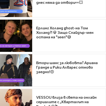
днес няма да отвори👀💥
Ерлинг Холанд ghost-на Том
Холанд?! 💀 Защо Спайдър-мен
остана на "seen"😅
Втори шанс за любовта? Ариана
Гранде и Рики Алварес отново
заедно!😍
VESSOU влиза в света на онлайн
сериалите с „Кварталът на