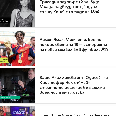
Трагедия разтърси Холивуд:
Младата звезда от „Годзила
срещу Конг“ си отиде на 18🕊️
Ламин Ямал: Момчето, което
покори света на 19 — историята
на новия символ във футбола🤩⚽
Защо Ахил липсва от „Одисей“ на
Кристофър Нолън? Най-
странното решение във филма
всъщност има логика
Theo в The Voice Cast: "Правен съм