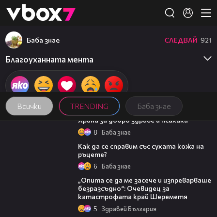
Member of
👾
Баба знае
СЛЕДВАЙ
921
Благоуханната мента
Всички
TRENDING
Баба знае
01:27
Храни за добро здраве и психика
8
Баба знае
01:34
Как да се справим със сухата кожа на
ръцете?
6
Баба знае
06:38
„Опита се да ме засече и изпреварваше
безразсъдно“: Очевидец за
катастрофата край Шереметя
5
Здравей България
16:02