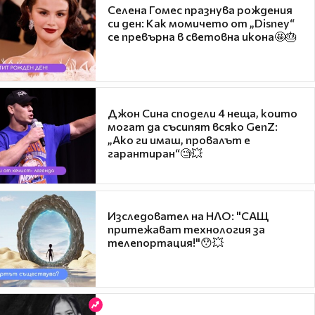
Селена Гомес празнува рождения
си ден: Как момичето от „Disney“
се превърна в световна икона🤩🎂
Джон Сина сподели 4 неща, които
могат да съсипят всяко GenZ:
„Ако ги имаш, провалът е
гарантиран“🧐💥
Изследовател на НЛО: "САЩ
притежават технология за
телепортация!"😯💥