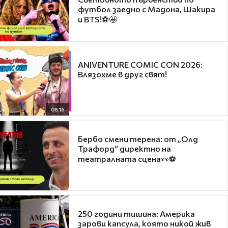
футбол заедно с Мадона, Шакира
и BTS!⚽🤩
ANIVENTURE COMIC CON 2026:
Влязохме в друг свят!
08:16
Бербо смени терена: от „Олд
Трафорд“ директно на
театралната сцена👀⚽
250 години тишина: Америка
зарови капсула, която никой жив