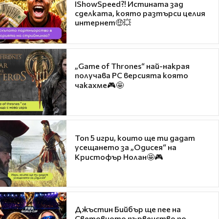
IShowSpeed?! Истината зад
сделката, която разтърси целия
интернет🤑💥
„Game of Thrones“ най-накрая
получава PC версията която
чакахме🎮🤩
Топ 5 игри, които ще ти дадат
усещането за „Одисея“ на
Кристофър Нолан🤩🎮
Джъстин Бийбър ще пее на
Световното първенство по