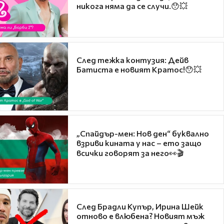
никога няма да се случи.😯💥
След тежка контузия: Дейв
Батиста е новият Кратос!😯💥
„Спайдър-мен: Нов ден“ буквално
взриви кината у нас – ето защо
всички говорят за него👀🎬
След Брадли Купър, Ирина Шейк
отново е влюбена? Новият мъж