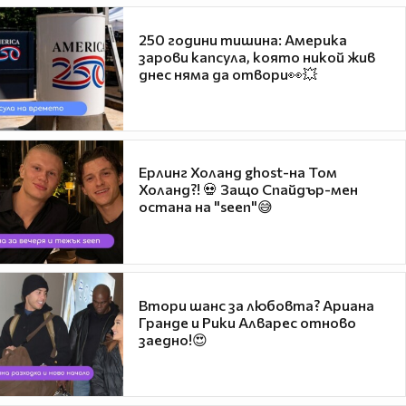
250 години тишина: Америка
зарови капсула, която никой жив
днес няма да отвори👀💥
Ерлинг Холанд ghost-на Том
Холанд?! 💀 Защо Спайдър-мен
остана на "seen"😅
Втори шанс за любовта? Ариана
Гранде и Рики Алварес отново
заедно!😍