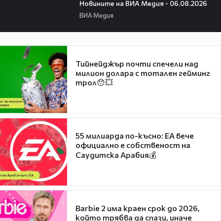
Новините на ВИА Медия - 06.08.2026
ВИА Медия
Тийнейджър почти спечели над
милион долара с тотален гейминг
трол😯💥
55 милиарда по-късно: EA вече
официално е собственост на
Саудитска Арабия💰
Barbie 2 има краен срок до 2026,
който трябва да спази, иначе