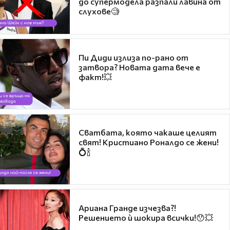
до супермодела разпали лавина от
слухове🧐
Пи Диди излиза по-рано от
затвора? Новата дата вече е
факт!💥
Сватбата, която чакаше целият
свят! Кристиано Роналдо се жени!
💍🍾
Ариана Гранде изчезва?!
Решението ѝ шокира всички!😯💥