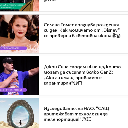
Селена Гомес празнува рождения
си ден: Как момичето от „Disney“
се превърна в световна икона🤩🎂
Джон Сина сподели 4 неща, които
могат да съсипят всяко GenZ:
„Ако ги имаш, провалът е
гарантиран“🧐💥
Изследовател на НЛО: "САЩ
притежават технология за
телепортация!"😯💥