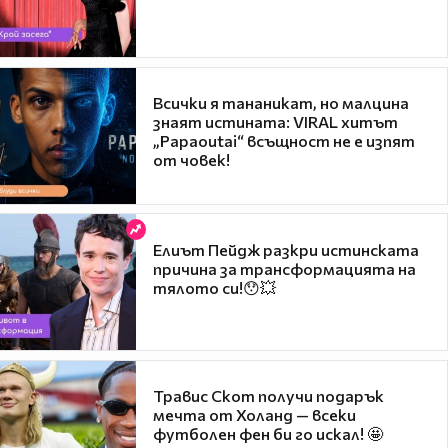
Всички я тананикат, но малцина
знаят истината: VIRAL хитът
„Papaoutai“ всъщност не е изпят
от човек!
Елиът Пейдж разкри истинската
причина за трансформацията на
тялото си!😯💥
Травис Скот получи подарък
мечта от Холанд — всеки
футболен фен би го искал! 🤩