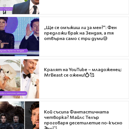
„Ще се омъжиш ли за мен?“: Фен
предложи брак на Зендая, а тя
отвърна само с три думи😅
Кралят на YouTube – младоженец:
MrBeast се ожени!💍🥰
Кой съсипа Фантастичната
четворка? Майлс Телър
проговаря десетилетие по-късно
🎬👀💥