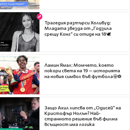
Трагедия разтърси Холивуд:
Младата звезда от „Годзила
срещу Конг“ си отиде на 18🕊️
Ламин Ямал: Момчето, което
покори света на 19 — историята
на новия символ във футбола🤩⚽
Защо Ахил липсва от „Одисей“ на
Кристофър Нолън? Най-
странното решение във филма
всъщност има логика