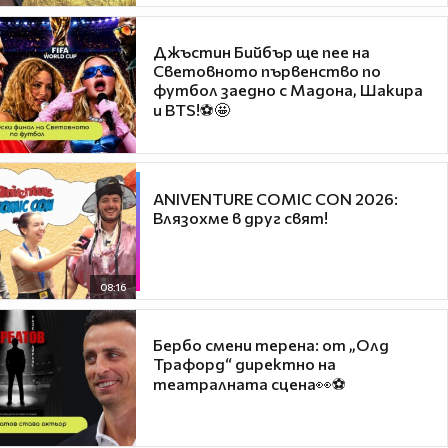
Джъстин Бийбър ще пее на
Световното първенство по
футбол заедно с Мадона, Шакира
и BTS!⚽🤩
ANIVENTURE COMIC CON 2026:
Влязохме в друг свят!
08:16
Бербо смени терена: от „Олд
Трафорд“ директно на
театралната сцена👀⚽