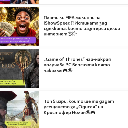
Плати ли FIFA милиони на
IShowSpeed?! Истината зад
сделката, която разтърси целия
интернет🤑💥
„Game of Thrones“ най-накрая
получава PC версията която
чакахме🎮🤩
Топ 5 игри, които ще ти дадат
усещането за „Одисея“ на
Кристофър Нолан🤩🎮