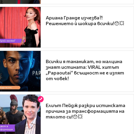
Ариана Гранде изчезва?!
Решението ѝ шокира всички!😯💥
Всички я тананикат, но малцина
знаят истината: VIRAL хитът
„Papaoutai“ всъщност не е изпят
от човек!
Елиът Пейдж разкри истинската
причина за трансформацията на
тялото си!😯💥