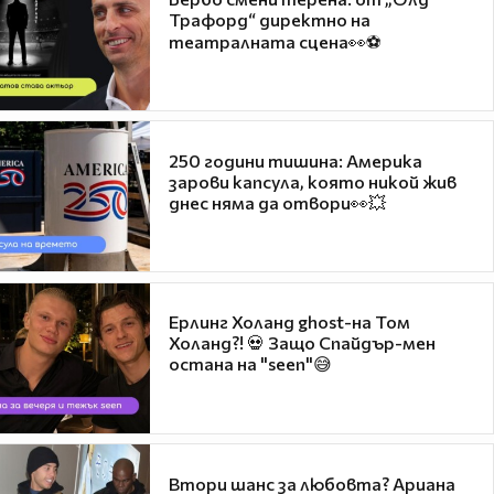
Трафорд“ директно на
театралната сцена👀⚽
250 години тишина: Америка
зарови капсула, която никой жив
днес няма да отвори👀💥
Ерлинг Холанд ghost-на Том
Холанд?! 💀 Защо Спайдър-мен
остана на "seen"😅
Втори шанс за любовта? Ариана