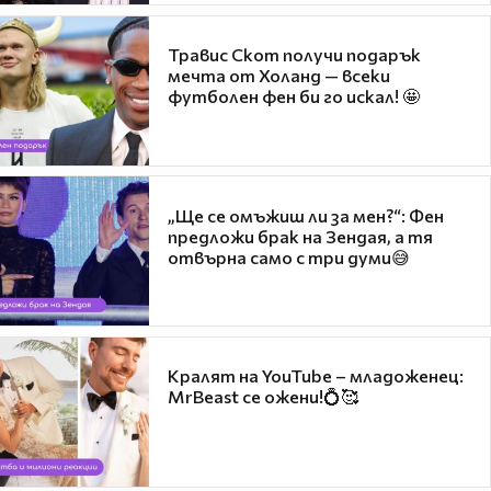
Травис Скот получи подарък
мечта от Холанд — всеки
футболен фен би го искал! 🤩
„Ще се омъжиш ли за мен?“: Фен
предложи брак на Зендая, а тя
отвърна само с три думи😅
Кралят на YouTube – младоженец:
MrBeast се ожени!💍🥰