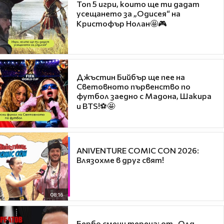
Топ 5 игри, които ще ти дадат
усещането за „Одисея“ на
Кристофър Нолан🤩🎮
Джъстин Бийбър ще пее на
Световното първенство по
футбол заедно с Мадона, Шакира
и BTS!⚽🤩
ANIVENTURE COMIC CON 2026:
Влязохме в друг свят!
08:16
Бербо смени терена: от „Олд