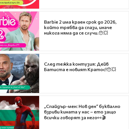
Barbie 2 има краен срок до 2026,
който трябва да спази, иначе
никога няма да се случи.😯💥
След тежка контузия: Дейв
Батиста е новият Кратос!😯💥
„Спайдър-мен: Нов ден“ буквално
взриви кината у нас – ето защо
всички говорят за него👀🎬