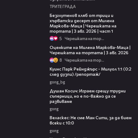
ТРИТЕ ГРАДА
16:02
Безглутенов хляб от трици и
хърватски десерт от Милена
Маркова-Маца | Черешката на
тортата | 3 авг. 2026 | част 1
5
Черешката на тортата
14:06
Оценките на Милена Маркова-Маца |
Черешката на тортата | 3 авг. 2026
8
Черешката на тортата
08:50
Куинс Парк Рейнджърс - Милуол 1:1 (0:2
след дузпи) /репортаж/
gong_bg
10:17
Душан Косич: Играем срещу трудни
съперници, но е по-важно да се
развиваме
gong
09:40
Веласкес: Не сме Ман Сити, за да бием
всеки с 10:0
gong
07:38