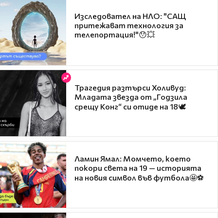
Изследовател на НЛО: "САЩ
притежават технология за
телепортация!"😯💥
Трагедия разтърси Холивуд:
Младата звезда от „Годзила
срещу Конг“ си отиде на 18🕊️
Ламин Ямал: Момчето, което
покори света на 19 — историята
на новия символ във футбола🤩⚽