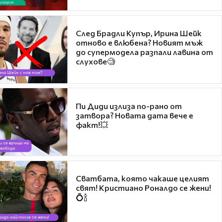
След Брадли Купър, Ирина Шейк
отново е влюбена? Новият мъж
до супермодела разпали лавина от
слухове🧐
Пи Диди излиза по-рано от
затвора? Новата дата вече е
факт!💥
Сватбата, която чакаше целият
свят! Кристиано Роналдо се жени!
💍🍾