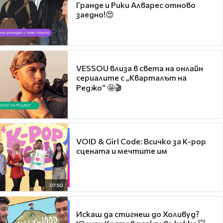
Гранде и Рики Алварес отново
заедно!😍
VESSOU влиза в света на онлайн
сериалите с „Кварталът на
Реджо“ 🤩🎬
VOID & Girl Code: Всичко за K-pop
сцената и мечтите им
07:50
Искаш да стигнеш до Холивуд?