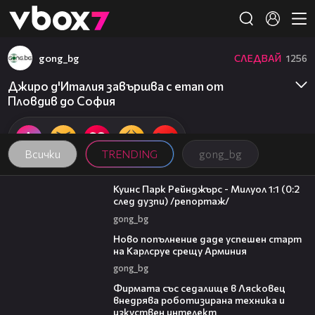
Member of
👾
gong_bg
СЛЕДВАЙ
1256
Джиро д'Италия завършва с етап от
Пловдив до София
Всички
TRENDING
gong_bg
08:50
Куинс Парк Рейнджърс - Милуол 1:1 (0:2
след дузпи) /репортаж/
gong_bg
03:11
Ново попълнение даде успешен старт
на Карлсруе срещу Арминия
gong_bg
00:06
Фирмата със седалище в Лясковец
внедрява роботизирана техника и
изкуствен интелект