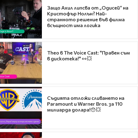
Защо Ахил липсва от „Одисей“ на
Кристофър Нолън? Най-
странното решение във филма
всъщност има логика
Theo в The Voice Cast: "Правен съм
в дискотека!" 👀💥
Съдията отложи сливането на
Paramount и Warner Bros. за 110
милиарда долара!😯💥