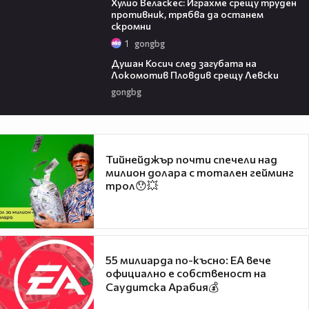
Хулио Веласкес: Играхме срещу труден
противник, трябва да останем
скромни
1
gongbg
03:47
Душан Косич след загубата на
Локомотив Пловдив срещу Левски
gongbg
Тийнейджър почти спечели над
милион долара с тотален гейминг
трол😯💥
55 милиарда по-късно: EA вече
официално е собственост на
Саудитска Арабия💰