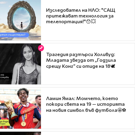
Изследовател на НЛО: "САЩ
притежават технология за
телепортация!"😯💥
Трагедия разтърси Холивуд:
Младата звезда от „Годзила
срещу Конг“ си отиде на 18🕊️
Ламин Ямал: Момчето, което
покори света на 19 — историята
на новия символ във футбола🤩⚽