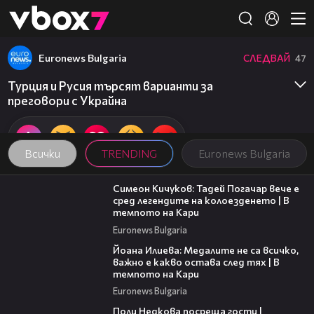
Member of
👾
Euronews Bulgaria
СЛЕДВАЙ
47
Турция и Русия търсят варианти за
преговори с Украйна
Всички
TRENDING
Euronews Bulgaria
11:23
Симеон Кичуков: Тадей Погачар вече е
сред легендите на колоезденето | В
темпото на Кари
Euronews Bulgaria
14:33
Йоана Илиева: Медалите не са всичко,
важно е какво остава след тях | В
темпото на Кари
Euronews Bulgaria
19:25
Поли Недкова посреща гости |