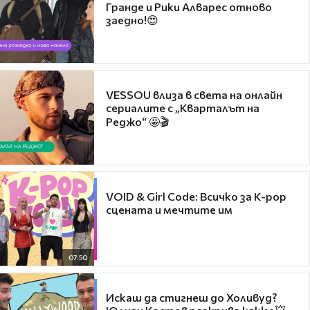
Гранде и Рики Алварес отново
заедно!😍
VESSOU влиза в света на онлайн
сериалите с „Кварталът на
Реджо“ 🤩🎬
VOID & Girl Code: Всичко за K-pop
сцената и мечтите им
07:50
Искаш да стигнеш до Холивуд?