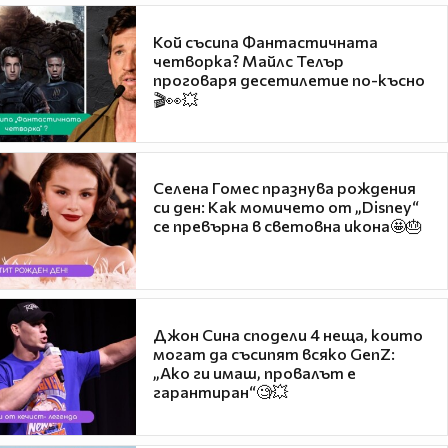
Кой съсипа Фантастичната
четворка? Майлс Телър
проговаря десетилетие по-късно
🎬👀💥
Селена Гомес празнува рождения
си ден: Как момичето от „Disney“
се превърна в световна икона🤩🎂
Джон Сина сподели 4 неща, които
могат да съсипят всяко GenZ:
„Ако ги имаш, провалът е
гарантиран“🧐💥