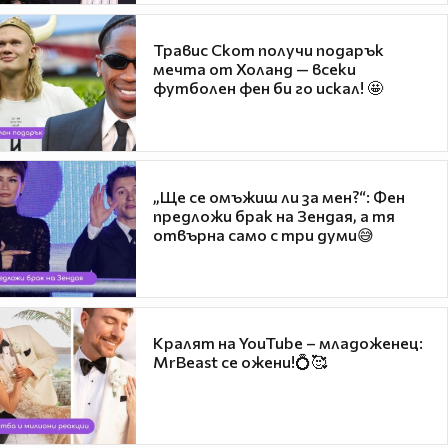
Травис Скот получи подарък
мечта от Холанд — всеки
футболен фен би го искал! 🤩
„Ще се омъжиш ли за мен?“: Фен
предложи брак на Зендая, а тя
отвърна само с три думи😅
Кралят на YouTube – младоженец:
MrBeast се ожени!💍🥰