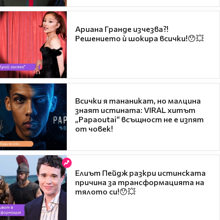
Ариана Гранде изчезва?!
Решението ѝ шокира всички!😯💥
Всички я тананикат, но малцина
знаят истината: VIRAL хитът
„Papaoutai“ всъщност не е изпят
от човек!
Елиът Пейдж разкри истинската
причина за трансформацията на
тялото си!😯💥