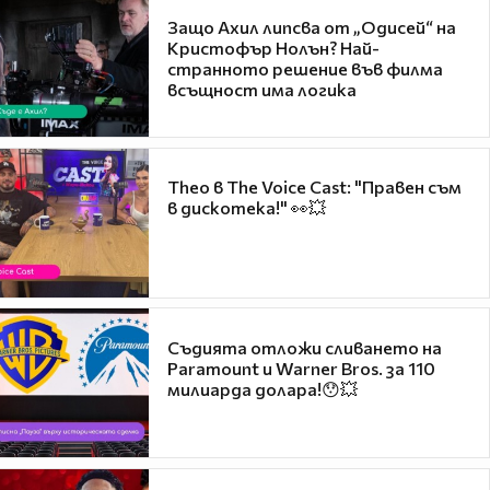
Защо Ахил липсва от „Одисей“ на
Кристофър Нолън? Най-
странното решение във филма
всъщност има логика
Theo в The Voice Cast: "Правен съм
в дискотека!" 👀💥
Съдията отложи сливането на
Paramount и Warner Bros. за 110
милиарда долара!😯💥