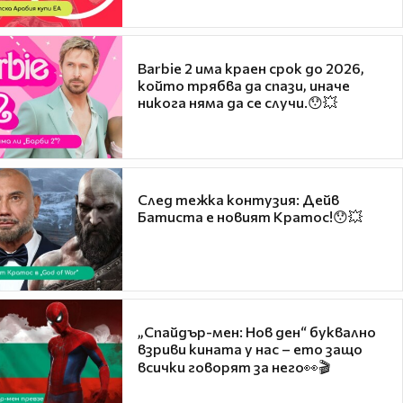
Barbie 2 има краен срок до 2026,
който трябва да спази, иначе
никога няма да се случи.😯💥
След тежка контузия: Дейв
Батиста е новият Кратос!😯💥
„Спайдър-мен: Нов ден“ буквално
взриви кината у нас – ето защо
всички говорят за него👀🎬