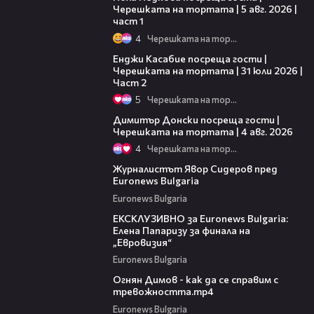
Черешката на тортата | 5 авг. 2026 |
част 1
4
Черешката на тортата
16:45
Енджи Касабие посреща гости |
Черешката на тортата | 31 юли 2026 |
Част 2
5
Черешката на тортата
17:43
Димитър Донски посреща гости |
Черешката на тортата | 4 авг. 2026
4
Черешката на тортата
11:32
Журналистът Явор Сидеров пред
Euronews Bulgaria
Euronews Bulgaria
12:03
ЕКСКЛУЗИВНО за Euronews Bulgaria:
Елена Папаризу за финала на
„Евровизия“
Euronews Bulgaria
08:10
Огнян Димов - как да се справим с
тревожността.mp4
Euronews Bulgaria