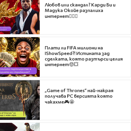
Любов или скандал? Карди Би и
Мадука Окойе разпалиха
интернет❤️‍🔥🔥
Плати ли FIFA милиони на
IShowSpeed?! Истината зад
сделката, която разтърси целия
интернет🤑💥
„Game of Thrones“ най-накрая
получава PC версията която
чакахме🎮🤩