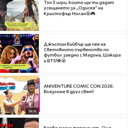
Топ 5 игри, които ще ти дадат
усещането за „Одисея“ на
Кристофър Нолан🤩🎮
Джъстин Бийбър ще пее на
Световното първенство по
футбол заедно с Мадона, Шакира
и BTS!⚽🤩
ANIVENTURE COMIC CON 2026:
Влязохме в друг свят!
08:16
Бербо смени терена: от „Олд