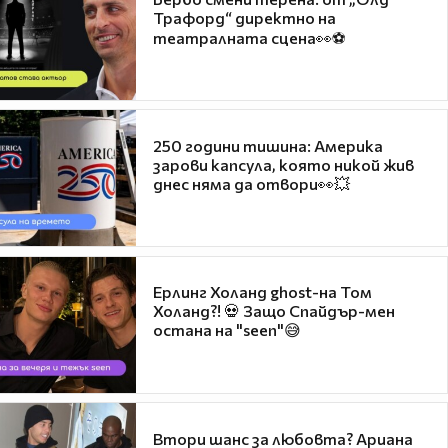
Трафорд“ директно на
театралната сцена👀⚽
250 години тишина: Америка
зарови капсула, която никой жив
днес няма да отвори👀💥
Ерлинг Холанд ghost-на Том
Холанд?! 💀 Защо Спайдър-мен
остана на "seen"😅
Втори шанс за любовта? Ариана