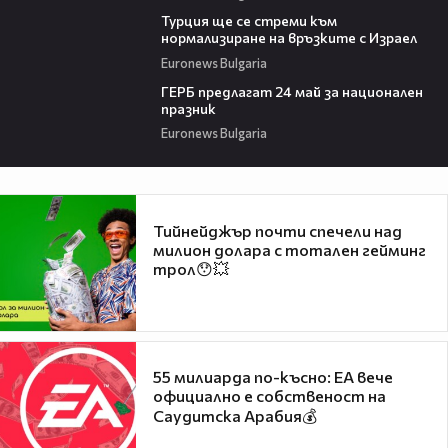
01:10
Турция ще се стреми към
нормализиране на връзките с Израел
Euronews Bulgaria
01:38
ГЕРБ предлагат 24 май за национален
празник
Euronews Bulgaria
Тийнейджър почти спечели над
милион долара с тотален гейминг
трол😯💥
55 милиарда по-късно: EA вече
официално е собственост на
Саудитска Арабия💰