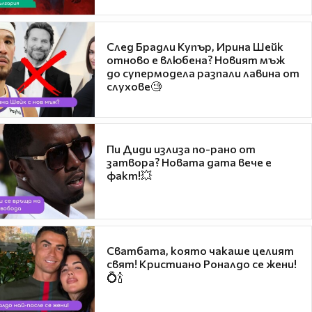
След Брадли Купър, Ирина Шейк
отново е влюбена? Новият мъж
до супермодела разпали лавина от
слухове🧐
Пи Диди излиза по-рано от
затвора? Новата дата вече е
факт!💥
Сватбата, която чакаше целият
свят! Кристиано Роналдо се жени!
💍🍾