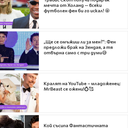
мечта от Холанд — всеки
футболен фен би го искал! 🤩
„Ще се омъжиш ли за мен?“: Фен
предложи брак на Зендая, а тя
отвърна само с три думи😅
Кралят на YouTube – младоженец:
MrBeast се ожени!💍🥰
Кой съсипа Фантастичната