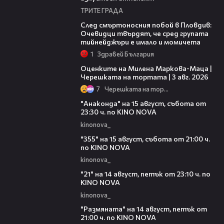
ТРИТЕ ГРАДА
09:32
След смъртоносния побой в Пловдив:
Очевидци твърдят, че сред групата
тийнейджъри е имало и момичета
1
Здравей България
14:06
Оценките на Милена Маркова-Маца |
Черешката на тортата | 3 авг. 2026
7
Черешката на тортата
00:30
"Анаконда" на 15 август, събота от
23:30 ч. по KINO NOVA
kinonova_
00:31
"355" на 15 август, събота от 21:00 ч.
по KINO NOVA
kinonova_
00:29
"21" на 14 август, петък от 23:10 ч. по
KINO NOVA
kinonova_
00:29
"Размянaта" на 14 август, петък от
21:00 ч. по KINO NOVA