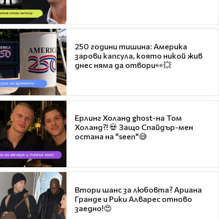
250 години тишина: Америка
зарови капсула, която никой жив
днес няма да отвори👀💥
Ерлинг Холанд ghost-на Том
Холанд?! 💀 Защо Спайдър-мен
остана на "seen"😅
Втори шанс за любовта? Ариана
Гранде и Рики Алварес отново
заедно!😍