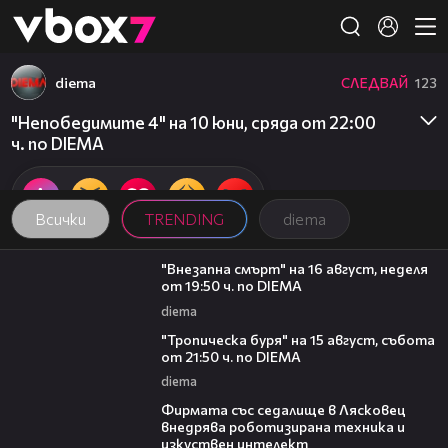
Member of
👾
diema
СЛЕДВАЙ
123
"Непобедимите 4" на 10 юни, сряда от 22:00
ч. по DIEMA
Всички
TRENDING
diema
00:33
"Внезапна смърт" на 16 август, неделя
от 19:50 ч. по DIEMA
diema
00:32
"Тропическа буря" на 15 август, събота
от 21:50 ч. по DIEMA
diema
00:06
Фирмата със седалище в Лясковец
внедрява роботизирана техника и
изкуствен интелект