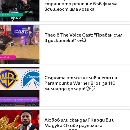
странното решение във филма
всъщност има логика
Theo в The Voice Cast: "Правен съм
в дискотека!" 👀💥
Съдията отложи сливането на
Paramount и Warner Bros. за 110
милиарда долара!😯💥
Любов или скандал? Карди Би и
Мадука Окойе разпалиха