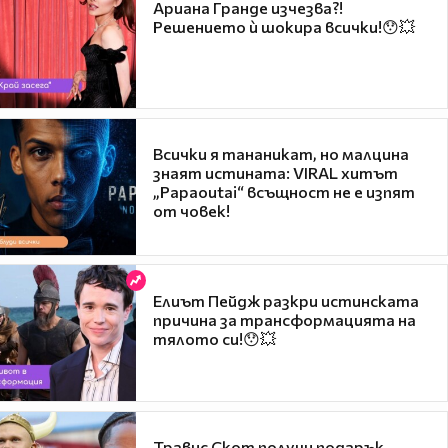
Ариана Гранде изчезва?!
Решението ѝ шокира всички!😯💥
Всички я тананикат, но малцина
знаят истината: VIRAL хитът
„Papaoutai“ всъщност не е изпят
от човек!
Елиът Пейдж разкри истинската
причина за трансформацията на
тялото си!😯💥
Травис Скот получи подарък