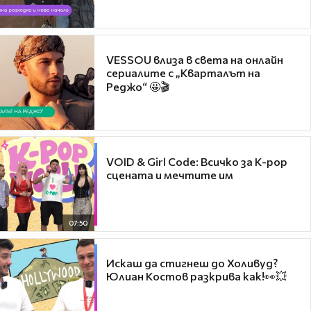
VESSOU влиза в света на онлайн
сериалите с „Кварталът на
Реджо“ 🤩🎬
VOID & Girl Code: Всичко за K-pop
сцената и мечтите им
07:50
Искаш да стигнеш до Холивуд?
Юлиан Костов разкрива как!👀💥