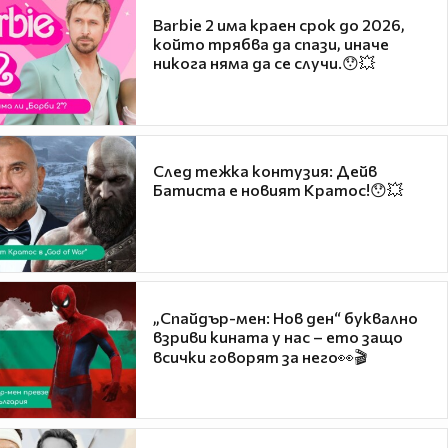
Barbie 2 има краен срок до 2026,
който трябва да спази, иначе
никога няма да се случи.😯💥
След тежка контузия: Дейв
Батиста е новият Кратос!😯💥
„Спайдър-мен: Нов ден“ буквално
взриви кината у нас – ето защо
всички говорят за него👀🎬