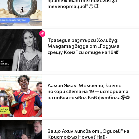
притежават технология за
телепортация!"😯💥
Трагедия разтърси Холивуд:
Младата звезда от „Годзила
срещу Конг“ си отиде на 18🕊️
Ламин Ямал: Момчето, което
покори света на 19 — историята
на новия символ във футбола🤩⚽
Защо Ахил липсва от „Одисей“ на
Кристофър Нолън? Най-