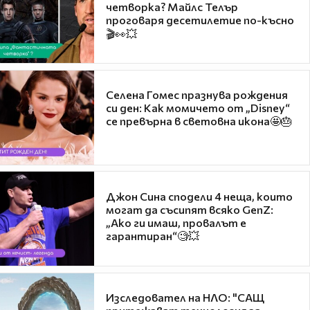
четворка? Майлс Телър
проговаря десетилетие по-късно
🎬👀💥
Селена Гомес празнува рождения
си ден: Как момичето от „Disney“
се превърна в световна икона🤩🎂
Джон Сина сподели 4 неща, които
могат да съсипят всяко GenZ:
„Ако ги имаш, провалът е
гарантиран“🧐💥
Изследовател на НЛО: "САЩ