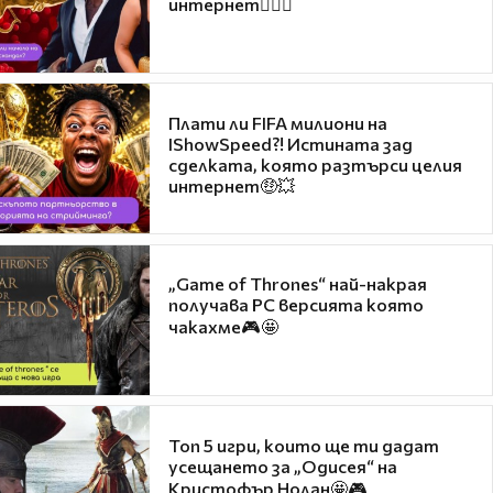
интернет❤️‍🔥🔥
Плати ли FIFA милиони на
IShowSpeed?! Истината зад
сделката, която разтърси целия
интернет🤑💥
„Game of Thrones“ най-накрая
получава PC версията която
чакахме🎮🤩
Топ 5 игри, които ще ти дадат
усещането за „Одисея“ на
Кристофър Нолан🤩🎮