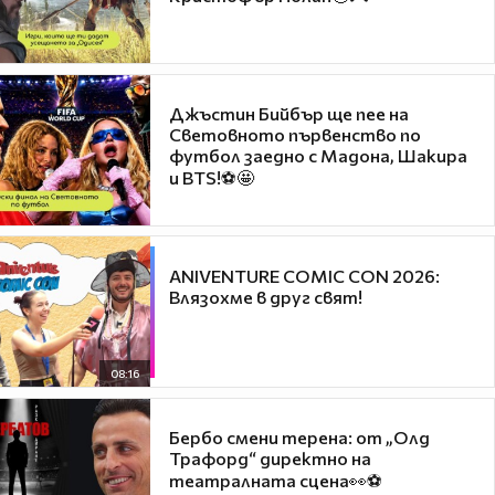
Джъстин Бийбър ще пее на
Световното първенство по
футбол заедно с Мадона, Шакира
и BTS!⚽🤩
ANIVENTURE COMIC CON 2026:
Влязохме в друг свят!
08:16
Бербо смени терена: от „Олд
Трафорд“ директно на
театралната сцена👀⚽