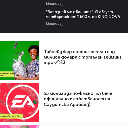
kinonova_
00:23
"Запознай ме с вашите" 13 август,
четвъртък от 21:00 ч. по KINO NOVA
kinonova_
Тийнейджър почти спечели над
милион долара с тотален гейминг
трол😯💥
55 милиарда по-късно: EA вече
официално е собственост на
Саудитска Арабия💰