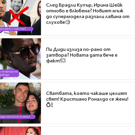
След Брадли Купър, Ирина Шейк
отново е влюбена? Новият мъж
до супермодела разпали лавина от
слухове🧐
Пи Диди излиза по-рано от
затвора? Новата дата вече е
факт!💥
Сватбата, която чакаше целият
свят! Кристиано Роналдо се жени!
💍🍾