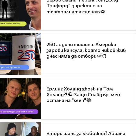
Трафорд“ директно на
театралната сцена👀⚽
250 години тишина: Америка
зарови капсула, която никой жив
днес няма да отвори👀💥
Ерлинг Холанд ghost-на Том
Холанд?! 💀 Защо Спайдър-мен
остана на "seen"😅
Втори шанс за любовта? Ариана