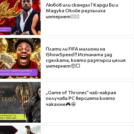
Любов или скандал? Карди Би и
Мадука Окойе разпалиха
интернет❤️‍🔥🔥
Плати ли FIFA милиони на
IShowSpeed?! Истината зад
сделката, която разтърси целия
интернет🤑💥
„Game of Thrones“ най-накрая
получава PC версията която
чакахме🎮🤩