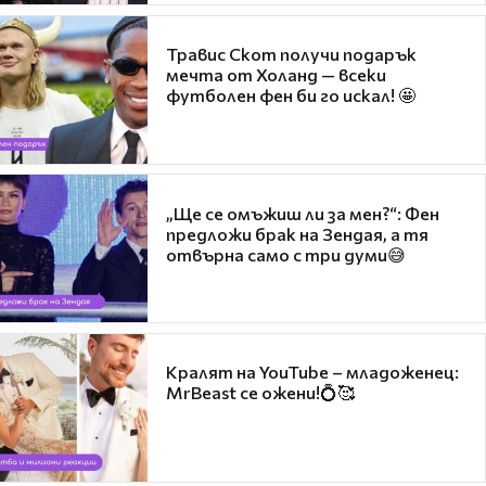
Травис Скот получи подарък
мечта от Холанд — всеки
футболен фен би го искал! 🤩
„Ще се омъжиш ли за мен?“: Фен
предложи брак на Зендая, а тя
отвърна само с три думи😅
Кралят на YouTube – младоженец:
MrBeast се ожени!💍🥰