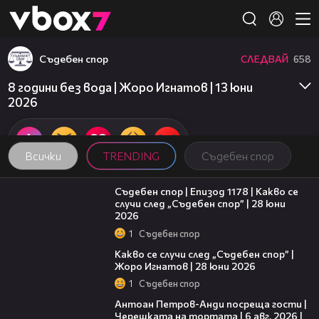
Member of
👾
Съдебен спор
СЛЕДВАЙ
658
8 години без вода | Жоро Игнатов | 13 юни
2026
Всички
TRENDING
Съдебен спор
47:02
Съдебен спор | Епизод 1178 | Какво се
случи след „Съдебен спор” | 28 юни
2026
1
Съдебен спор
15:58
Какво се случи след „Съдебен спор” |
Жоро Игнатов | 28 юни 2026
1
Съдебен спор
19:09
Антоан Петров-Анди посреща гости |
Черешката на тортата | 6 авг. 2026 |