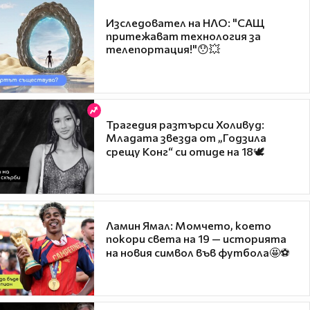
Изследовател на НЛО: "САЩ
притежават технология за
телепортация!"😯💥
Трагедия разтърси Холивуд:
Младата звезда от „Годзила
срещу Конг“ си отиде на 18🕊️
Ламин Ямал: Момчето, което
покори света на 19 — историята
на новия символ във футбола🤩⚽