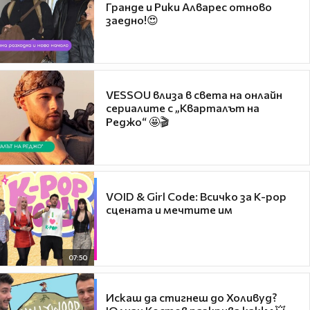
Гранде и Рики Алварес отново
заедно!😍
VESSOU влиза в света на онлайн
сериалите с „Кварталът на
Реджо“ 🤩🎬
VOID & Girl Code: Всичко за K-pop
сцената и мечтите им
07:50
Искаш да стигнеш до Холивуд?