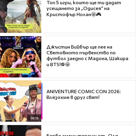
Топ 5 игри, които ще ти дадат
усещането за „Одисея“ на
Кристофър Нолан🤩🎮
Джъстин Бийбър ще пее на
Световното първенство по
футбол заедно с Мадона, Шакира
и BTS!⚽🤩
ANIVENTURE COMIC CON 2026:
Влязохме в друг свят!
08:16
Бербо смени терена: от „Олд