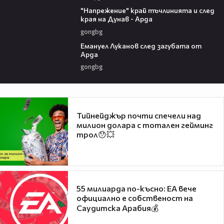
00:37
"Напрежение" край тъчлинията и след
края на Дунав - Арда
gongbg
03:53
Емануел Луканов след загубата от
Арда
gongbg
Тийнейджър почти спечели над
милион долара с тотален гейминг
трол😯💥
55 милиарда по-късно: EA вече
официално е собственост на
Саудитска Арабия💰