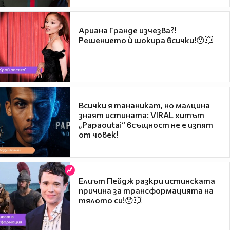
Ариана Гранде изчезва?!
Решението ѝ шокира всички!😯💥
Всички я тананикат, но малцина
знаят истината: VIRAL хитът
„Papaoutai“ всъщност не е изпят
от човек!
Елиът Пейдж разкри истинската
причина за трансформацията на
тялото си!😯💥