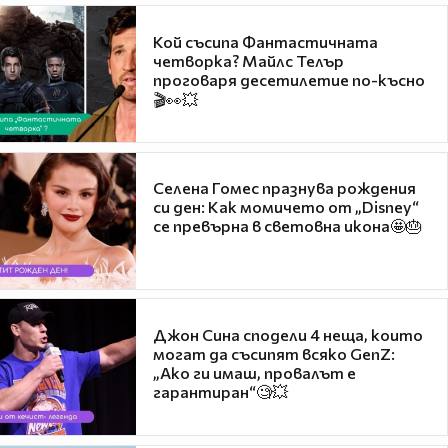
Кой съсипа Фантастичната
четворка? Майлс Телър
проговаря десетилетие по-късно
🎬👀💥
Селена Гомес празнува рождения
си ден: Как момичето от „Disney“
се превърна в световна икона🤩🎂
Джон Сина сподели 4 неща, които
могат да съсипят всяко GenZ:
„Ако ги имаш, провалът е
гарантиран“🧐💥