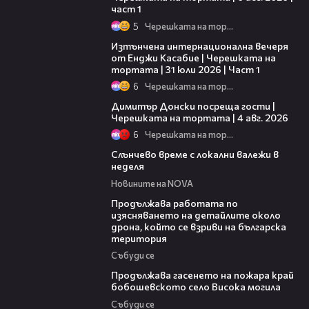
част 1
5
Черешката на тортата
18:07
Изтънчена интернационална вечеря
от Енджи Касабие | Черешката на
тортата | 31 юли 2026 | Част 1
6
Черешката на тортата
17:43
Димитър Донски посреща гости |
Черешката на тортата | 4 авг. 2026
6
Черешката на тортата
00:56
Слънчево време с локални валежи в
неделя
Новините на NOVA
03:59
Продължава работата по
изясняването на детайлите около
дрона, който се взриви на българска
територия
Събуди се
03:41
Продължава гасенето на пожара край
бобошевското село Висока могила
Събуди се