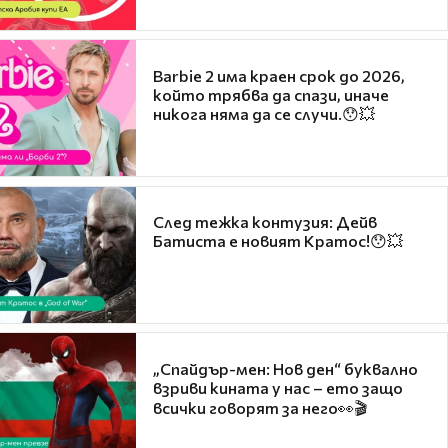
Barbie 2 има краен срок до 2026,
който трябва да спази, иначе
никога няма да се случи.😯💥
След тежка контузия: Дейв
Батиста е новият Кратос!😯💥
„Спайдър-мен: Нов ден“ буквално
взриви кината у нас – ето защо
всички говорят за него👀🎬