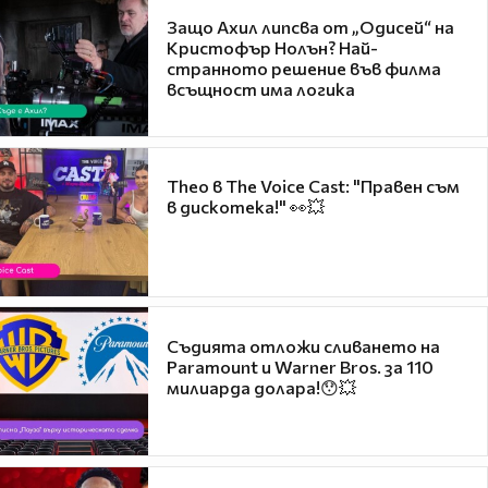
Защо Ахил липсва от „Одисей“ на
Кристофър Нолън? Най-
странното решение във филма
всъщност има логика
Theo в The Voice Cast: "Правен съм
в дискотека!" 👀💥
Съдията отложи сливането на
Paramount и Warner Bros. за 110
милиарда долара!😯💥