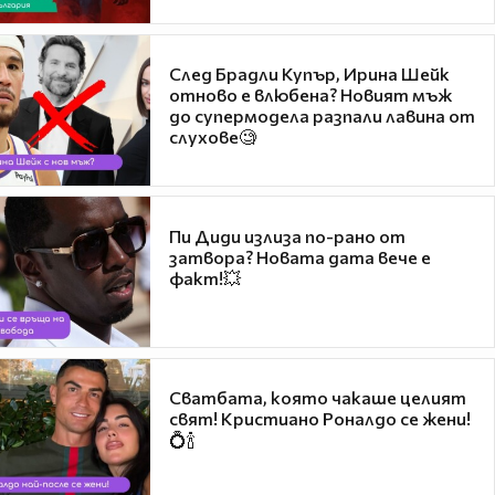
След Брадли Купър, Ирина Шейк
отново е влюбена? Новият мъж
до супермодела разпали лавина от
слухове🧐
Пи Диди излиза по-рано от
затвора? Новата дата вече е
факт!💥
Сватбата, която чакаше целият
свят! Кристиано Роналдо се жени!
💍🍾