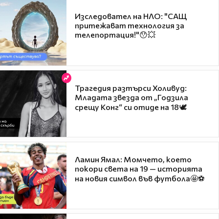
Изследовател на НЛО: "САЩ
притежават технология за
телепортация!"😯💥
Трагедия разтърси Холивуд:
Младата звезда от „Годзила
срещу Конг“ си отиде на 18🕊️
Ламин Ямал: Момчето, което
покори света на 19 — историята
на новия символ във футбола🤩⚽