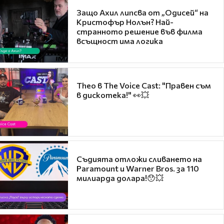
Защо Ахил липсва от „Одисей“ на
Кристофър Нолън? Най-
странното решение във филма
всъщност има логика
Theo в The Voice Cast: "Правен съм
в дискотека!" 👀💥
Съдията отложи сливането на
Paramount и Warner Bros. за 110
милиарда долара!😯💥