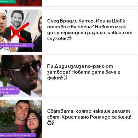
След Брадли Купър, Ирина Шейк
отново е влюбена? Новият мъж
до супермодела разпали лавина от
слухове🧐
Пи Диди излиза по-рано от
затвора? Новата дата вече е
факт!💥
Сватбата, която чакаше целият
свят! Кристиано Роналдо се жени!
💍🍾