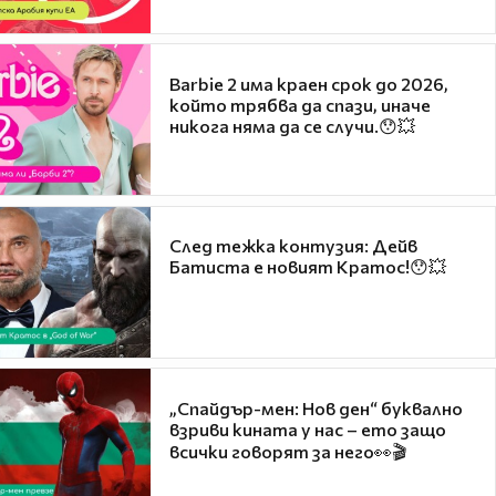
Barbie 2 има краен срок до 2026,
който трябва да спази, иначе
никога няма да се случи.😯💥
След тежка контузия: Дейв
Батиста е новият Кратос!😯💥
„Спайдър-мен: Нов ден“ буквално
взриви кината у нас – ето защо
всички говорят за него👀🎬