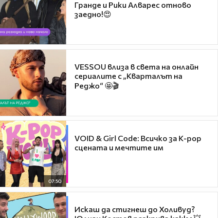
Гранде и Рики Алварес отново
заедно!😍
VESSOU влиза в света на онлайн
сериалите с „Кварталът на
Реджо“ 🤩🎬
VOID & Girl Code: Всичко за K-pop
сцената и мечтите им
07:50
Искаш да стигнеш до Холивуд?