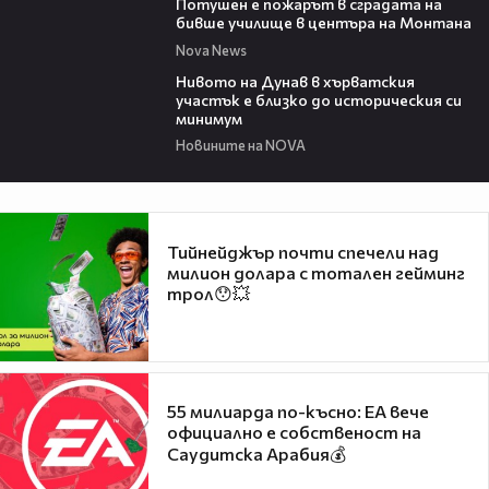
Потушен е пожарът в сградата на
бивше училище в центъра на Монтана
Nova News
05:15
Нивото на Дунав в хърватския
участък е близко до историческия си
минимум
Новините на NOVA
Тийнейджър почти спечели над
милион долара с тотален гейминг
трол😯💥
55 милиарда по-късно: EA вече
официално е собственост на
Саудитска Арабия💰