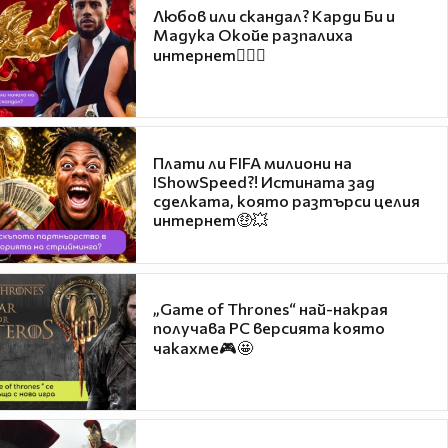
Любов или скандал? Карди Би и
Мадука Окойе разпалиха
интернет❤️‍🔥🔥
Плати ли FIFA милиони на
IShowSpeed?! Истината зад
сделката, която разтърси целия
интернет🤑💥
„Game of Thrones“ най-накрая
получава PC версията която
чакахме🎮🤩