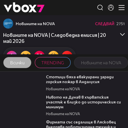
Member of
👾
Новините на NOVA
СЛЕДВАЙ
2751
Новините на NOVA | Следобедна емисия | 20
май 2026
Всички
TRENDING
Новините на NOVA
01:20
Стотици бяха евакуирани заради
горския пожар в Андалусия
Новините на NOVA
05:15
Нивото на Дунав в хърватския
участък е близко до историческия си
минимум
Новините на NOVA
00:06
Фирмата със седалище в Лясковец
внедрява роботизирана техника и