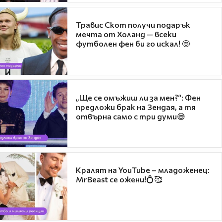
Травис Скот получи подарък
мечта от Холанд — всеки
футболен фен би го искал! 🤩
„Ще се омъжиш ли за мен?“: Фен
предложи брак на Зендая, а тя
отвърна само с три думи😅
Кралят на YouTube – младоженец:
MrBeast се ожени!💍🥰