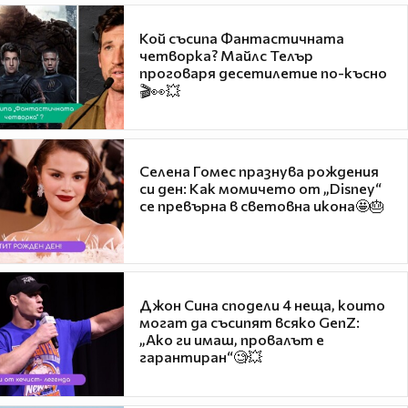
Кой съсипа Фантастичната
четворка? Майлс Телър
проговаря десетилетие по-късно
🎬👀💥
Селена Гомес празнува рождения
си ден: Как момичето от „Disney“
се превърна в световна икона🤩🎂
Джон Сина сподели 4 неща, които
могат да съсипят всяко GenZ:
„Ако ги имаш, провалът е
гарантиран“🧐💥