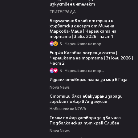
изкуствен интелект
ТРИТЕ ГРАДА
16:02
Безглутенов хляб от трици и
хърватски десерт от Милена
Маркова-Маца | Черешката на
тортата | 3 авг. 2026 | част 1
6
Черешката на тортата
16:45
Енджи Касабие посреща гости |
Черешката на тортата | 31 юли 2026 |
Част 2
6
Черешката на тортата
01:11
Израел отхвърли плана за мир в Газа
Nova News
01:20
Стотици бяха евакуирани заради
горския пожар в Андалусия
Новините на NOVA
00:38
Голям пожар затвори за два часа
Подбалканския път край Сливен
Nova News
00:31