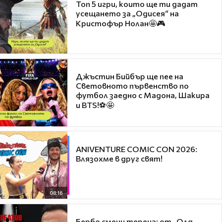
Топ 5 игри, които ще ти дадат
усещането за „Одисея“ на
Кристофър Нолан🤩🎮
Джъстин Бийбър ще пее на
Световното първенство по
футбол заедно с Мадона, Шакира
и BTS!⚽🤩
ANIVENTURE COMIC CON 2026:
Влязохме в друг свят!
08:16
Бербо смени терена: от „Олд