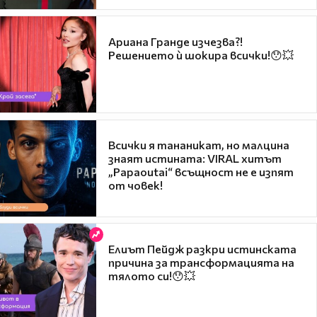
Ариана Гранде изчезва?!
Решението ѝ шокира всички!😯💥
Всички я тананикат, но малцина
знаят истината: VIRAL хитът
„Papaoutai“ всъщност не е изпят
от човек!
Елиът Пейдж разкри истинската
причина за трансформацията на
тялото си!😯💥