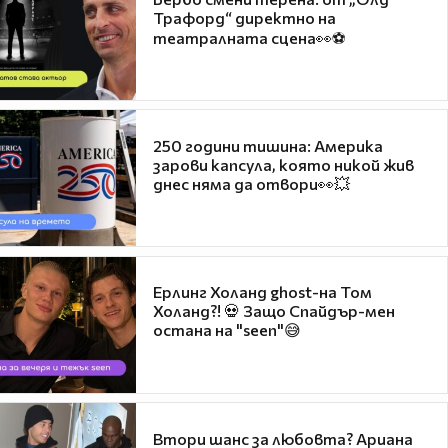
Трафорд“ директно на
театралната сцена👀⚽
250 години тишина: Америка
зарови капсула, която никой жив
днес няма да отвори👀💥
Ерлинг Холанд ghost-на Том
Холанд?! 💀 Защо Спайдър-мен
остана на "seen"😅
Втори шанс за любовта? Ариана