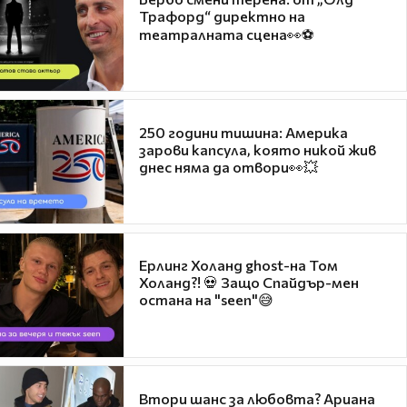
Трафорд“ директно на
театралната сцена👀⚽
250 години тишина: Америка
зарови капсула, която никой жив
днес няма да отвори👀💥
Ерлинг Холанд ghost-на Том
Холанд?! 💀 Защо Спайдър-мен
остана на "seen"😅
Втори шанс за любовта? Ариана