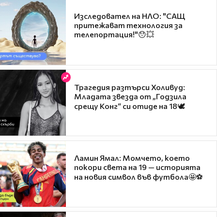
Изследовател на НЛО: "САЩ
притежават технология за
телепортация!"😯💥
Трагедия разтърси Холивуд:
Младата звезда от „Годзила
срещу Конг“ си отиде на 18🕊️
Ламин Ямал: Момчето, което
покори света на 19 — историята
на новия символ във футбола🤩⚽