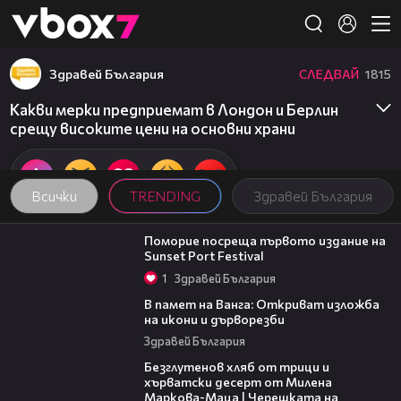
Member of
👾
Здравей България
СЛЕДВАЙ
1815
Какви мерки предприемат в Лондон и Берлин
срещу високите цени на основни храни
Всички
TRENDING
Здравей България
05:54
Поморие посреща първото издание на
Sunset Port Festival
1
Здравей България
07:17
В памет на Ванга: Откриват изложба
на икони и дърворезби
Здравей България
16:02
Безглутенов хляб от трици и
хърватски десерт от Милена
Маркова-Маца | Черешката на