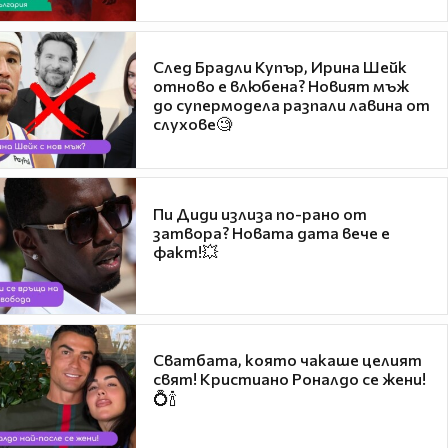
След Брадли Купър, Ирина Шейк
отново е влюбена? Новият мъж
до супермодела разпали лавина от
слухове🧐
Пи Диди излиза по-рано от
затвора? Новата дата вече е
факт!💥
Сватбата, която чакаше целият
свят! Кристиано Роналдо се жени!
💍🍾