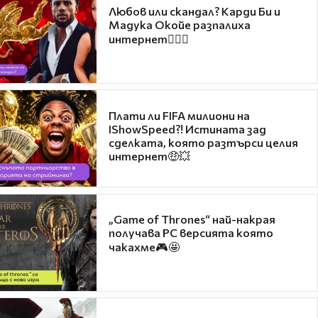
Любов или скандал? Карди Би и
Мадука Окойе разпалиха
интернет❤️‍🔥🔥
Плати ли FIFA милиони на
IShowSpeed?! Истината зад
сделката, която разтърси целия
интернет🤑💥
„Game of Thrones“ най-накрая
получава PC версията която
чакахме🎮🤩