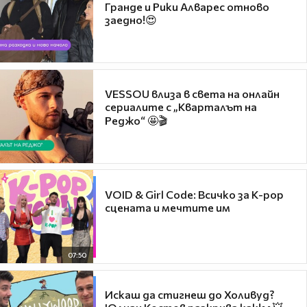
Гранде и Рики Алварес отново
заедно!😍
VESSOU влиза в света на онлайн
сериалите с „Кварталът на
Реджо“ 🤩🎬
VOID & Girl Code: Всичко за K-pop
сцената и мечтите им
07:50
Искаш да стигнеш до Холивуд?