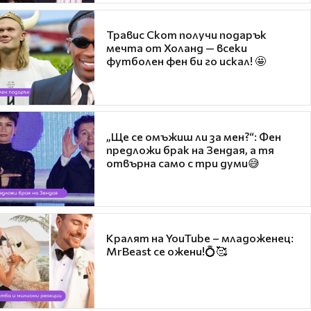
Травис Скот получи подарък
мечта от Холанд — всеки
футболен фен би го искал! 🤩
„Ще се омъжиш ли за мен?“: Фен
предложи брак на Зендая, а тя
отвърна само с три думи😅
Кралят на YouTube – младоженец:
MrBeast се ожени!💍🥰