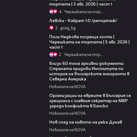
тортата | 3 авг. 2026 | част 1
4
Черешката на тортата
05:57
Левски - Кайрат 1:0 /репортаж/
2
gong_bg
19:25
Поли Недкова посреща гости |
Черешката на тортата | 5 авг. 2026 |
част 1
2
Черешката на тортата
02:59
близо 60 тона архивни документи:
Страната придоби Института по
история на българските емигранти в
Северна Америка
Новините на NOVA
02:27
Организации на евреите в България се
срещнаха с главния секретар на МВР
заради конфликта в Банско
Новините на NOVA
02:45
Нов спад на нивото на река Дунав
Новините на NOVA
00:43