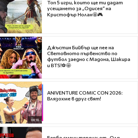
Топ 5 игри, които ще ти дадат
усещането за „Одисея“ на
Кристофър Нолан🤩🎮
Джъстин Бийбър ще пее на
Световното първенство по
футбол заедно с Мадона, Шакира
и BTS!⚽🤩
ANIVENTURE COMIC CON 2026:
Влязохме в друг свят!
08:16
Бербо смени терена: от „Олд