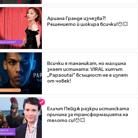
Ариана Гранде изчезва?!
Решението ѝ шокира всички!😯💥
Всички я тананикат, но малцина
знаят истината: VIRAL хитът
„Papaoutai“ всъщност не е изпят
от човек!
Елиът Пейдж разкри истинската
причина за трансформацията на
тялото си!😯💥