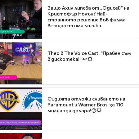
Защо Ахил липсва от „Одисей“ на
Кристофър Нолън? Най-
странното решение във филма
всъщност има логика
Theo в The Voice Cast: "Правен съм
в дискотека!" 👀💥
Съдията отложи сливането на
Paramount и Warner Bros. за 110
милиарда долара!😯💥