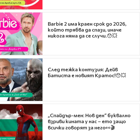
Barbie 2 има краен срок до 2026,
който трябва да спази, иначе
никога няма да се случи.😯💥
След тежка контузия: Дейв
Батиста е новият Кратос!😯💥
„Спайдър-мен: Нов ден“ буквално
взриви кината у нас – ето защо
всички говорят за него👀🎬