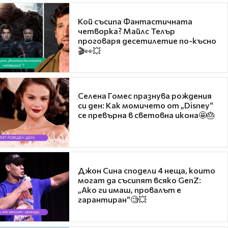
Кой съсипа Фантастичната
четворка? Майлс Телър
проговаря десетилетие по-късно
🎬👀💥
Селена Гомес празнува рождения
си ден: Как момичето от „Disney“
се превърна в световна икона🤩🎂
Джон Сина сподели 4 неща, които
могат да съсипят всяко GenZ:
„Ако ги имаш, провалът е
гарантиран“🧐💥