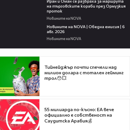
Иран и Оман се разбраха за маршрута
на търговските кораби през Ормузкия
проток
Новините на NOVA
20:38
Новините на NOVA | Обедна емисия | 6
авг. 2026
Новините на NOVA
Тийнейджър почти спечели над
милион долара с тотален гейминг
трол😯💥
55 милиарда по-късно: EA вече
официално е собственост на
Саудитска Арабия💰