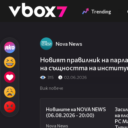
Member of
👾
Trending
Nova News
Новият правилник на парл
на същността на институ
315
02.06.2026
Виж повече
23:12
Новините на NOVA NEWS
Засил
(06.08.2026 - 20:00)
на пл
РС Ма
Nova News
Турц