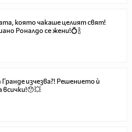
та, която чакаше целият свят!
ано Роналдо се жени!💍🍾
 Гранде изчезва?! Решението ѝ
 всички!😯💥