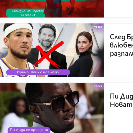
След Б
влюбен
разпал
Пи Дид
Новата