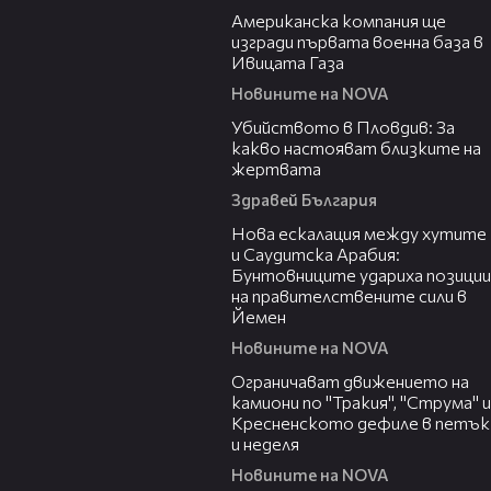
Американска компания ще
изгради първата военна база в
Ивицата Газа
Новините на NOVA
11:38
Убийството в Пловдив: За
какво настояват близките на
жертвата
Здравей България
00:47
Нова ескалация между хутите
и Саудитска Арабия:
Бунтовниците удариха позиции
на правителствените сили в
Йемен
Новините на NOVA
00:51
Ограничават движението на
камиони по "Тракия", "Струма" и
Кресненското дефиле в петък
и неделя
Новините на NOVA
00:35