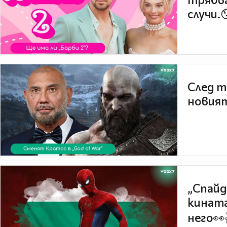
случи.
След т
новият
„Спайд
кината
него👀