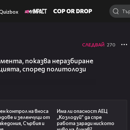
Quizbox
СЛЕДВАЙ
270
амента, показва неразбиране
цията, според политолози
01:53
10:12
ен контрол на вноса
Има ли опасност АЕЦ
одове и зеленчуци от
„Козлодуй” да спре
кедония, Сърбия и
работа заради ниското
ия
ниво на Дунав?