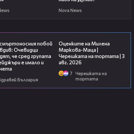
News
Nova News
09:32
14:06
 смъртоносния побой
Оценките на Милена
вдив: Очевидци
Маркова-Маца |
ят, че сред групата
Черешката на тортата | 3
йджъри е имало и
авг. 2026
чета
7
Черешката на
тортата
Здравей България