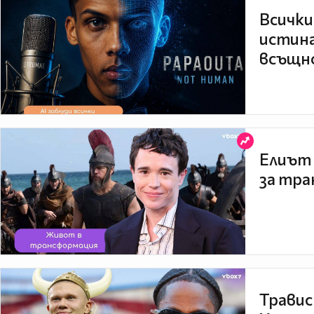
Всички
истина
всъщно
Елиът 
за тра
Травис