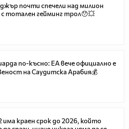
джър почти спечели над милион
 с тотален гейминг трол😯💥
иарда по-късно: EA вече официално е
еност на Саудитска Арабия💰
 2 има краен срок до 2026, който
 да спази, иначе никога няма да се