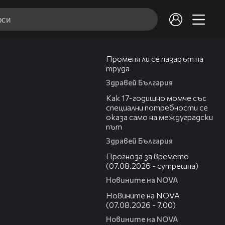
12:02
Променя ли се пазарът на
труда
Здравей България
07:54
Как 17-годишно момче със
специални потребности се
оказа само на междуградски
път
Здравей България
01:46
Прогноза за времето
(07.08.2026 - сутрешна)
Новините на NOVA
03:58
Новините на NOVA
(07.08.2026 - 7.00)
Новините на NOVA
00:53