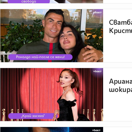
Сватба
Кристи
Ариана
шокира