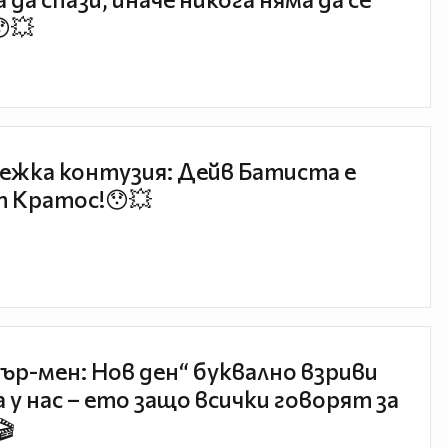
😯💥
ежка контузия: Дейв Батиста е
 Кратос!😯💥
ър-мен: Нов ден“ буквално взриви
 у нас – ето защо всички говорят за
🎬