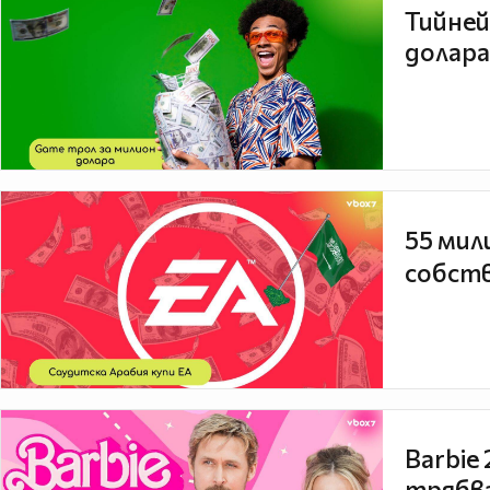
Тийней
долара
55 мил
собств
Barbie
трябва