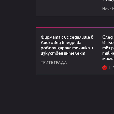
Nova 
00:06
Фирмата със седалище в
След
Лясковец внедрява
в Пло
роботизирана техника и
твърд
изкуствен интелект
тийне
моми
ТРИТЕ ГРАДА
1