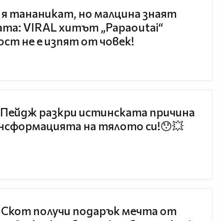
 я тананикат, но малцина знаят
та: VIRAL хитът „Papaoutai“
ст не е изпят от човек!
Пейдж разкри истинската причина
нсформацията на тялото си!😯💥
 Скот получи подарък мечта от