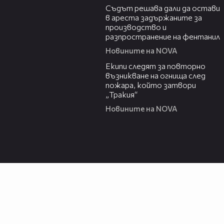
Съдът решава дали да остави
в ареста задържаните за
производство и
разпространение на фентанил
Новините на NOVA
00:34
Екипи следят за повторно
възникване на огнища след
пожара, който затвори
„Тракия“
Новините на NOVA