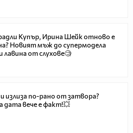
радли Купър, Ирина Шейк отново е
а? Новият мъж до супермодела
и лавина от слухове🧐
и излиза по-рано от затвора?
 дата вече е факт!💥