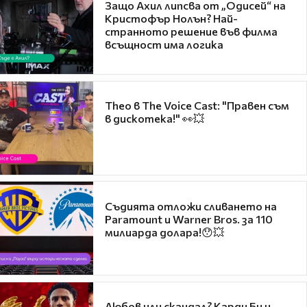
Защо Ахил липсва от „Одисей“ на
Кристофър Нолън? Най-
странното решение във филма
всъщност има логика
Theo в The Voice Cast: "Правен съм
в дискотека!" 👀💥
Съдията отложи сливането на
Paramount и Warner Bros. за 110
милиарда долара!😯💥
Любов или скандал? Карди Би и