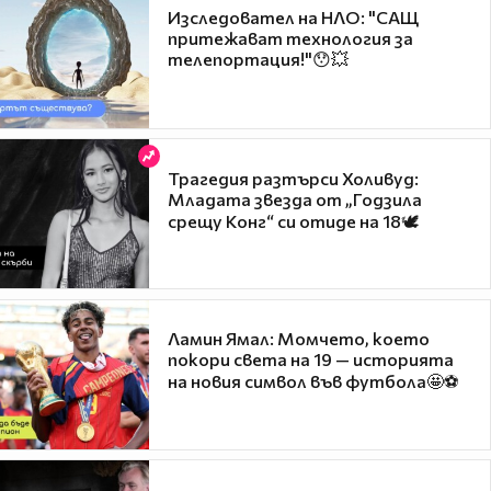
Изследовател на НЛО: "САЩ
притежават технология за
телепортация!"😯💥
Трагедия разтърси Холивуд:
Младата звезда от „Годзила
срещу Конг“ си отиде на 18🕊️
Ламин Ямал: Момчето, което
покори света на 19 — историята
на новия символ във футбола🤩⚽