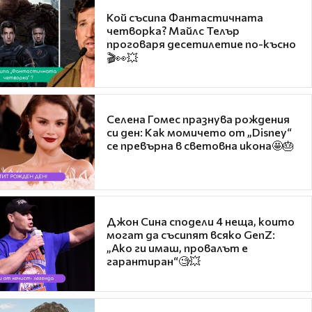
Кой съсипа Фантастичната
четворка? Майлс Телър
проговаря десетилетие по-късно
🎬👀💥
Селена Гомес празнува рождения
си ден: Как момичето от „Disney“
се превърна в световна икона🤩🎂
Джон Сина сподели 4 неща, които
могат да съсипят всяко GenZ:
„Ако ги имаш, провалът е
гарантиран“🧐💥