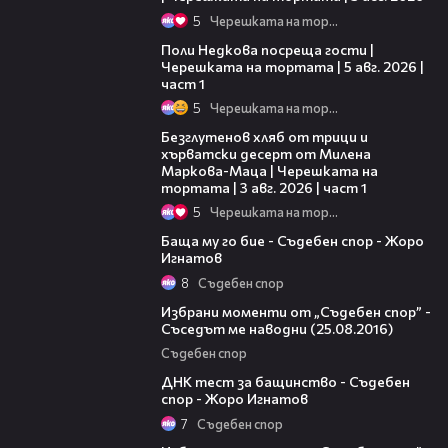
5
Черешката на тортата
19:25
Поли Недкова посреща гости |
Черешката на тортата | 5 авг. 2026 |
част 1
5
Черешката на тортата
16:02
Безглутенов хляб от трици и
хърватски десерт от Милена
Маркова-Маца | Черешката на
тортата | 3 авг. 2026 | част 1
5
Черешката на тортата
12:59
Баща му го бие - Съдебен спор - Жоро
Игнатов
8
Съдебен спор
44:18
Избрани моменти от „Съдебен спор” -
Съседът ме наводни (25.08.2016)
Съдебен спор
15:23
ДНК тест за бащинство - Съдебен
спор - Жоро Игнатов
7
Съдебен спор
45:36