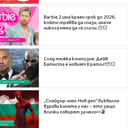
Barbie 2 има краен срок до 2026,
който трябва да спази, иначе
никога няма да се случи.😯💥
След тежка контузия: Дейв
Батиста е новият Кратос!😯💥
„Спайдър-мен: Нов ден“ буквално
взриви кината у нас – ето защо
всички говорят за него👀🎬