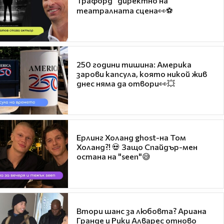
Трафорд“ директно на
театралната сцена👀⚽
250 години тишина: Америка
зарови капсула, която никой жив
днес няма да отвори👀💥
Ерлинг Холанд ghost-на Том
Холанд?! 💀 Защо Спайдър-мен
остана на "seen"😅
Втори шанс за любовта? Ариана
Гранде и Рики Алварес отново