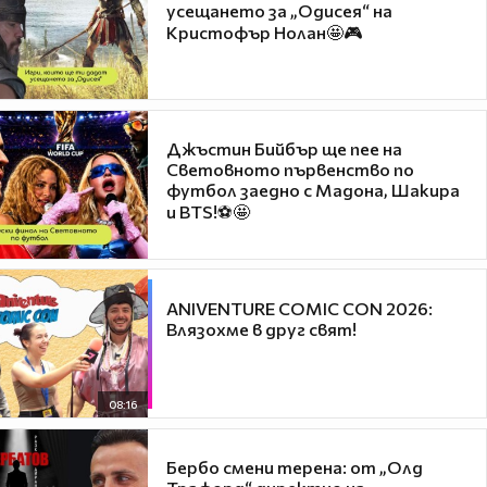
усещането за „Одисея“ на
Кристофър Нолан🤩🎮
Джъстин Бийбър ще пее на
Световното първенство по
футбол заедно с Мадона, Шакира
и BTS!⚽🤩
ANIVENTURE COMIC CON 2026:
Влязохме в друг свят!
08:16
Бербо смени терена: от „Олд