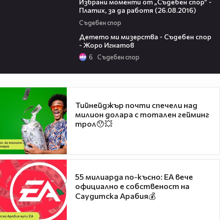
Избрани моменти от „Съдебен спор” -
Платих, за да работя (26.08.2016)
Съдебен спор
07:00
Детето ми мизерства - Съдебен спор
- Жоро Игнатов
6
Съдебен спор
Тийнейджър почти спечели над
милион долара с тотален гейминг
трол😯💥
55 милиарда по-късно: EA вече
официално е собственост на
Саудитска Арабия💰