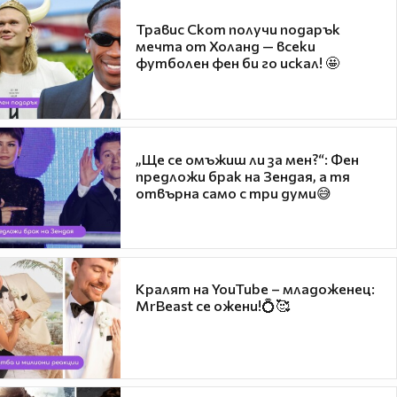
Травис Скот получи подарък
мечта от Холанд — всеки
футболен фен би го искал! 🤩
„Ще се омъжиш ли за мен?“: Фен
предложи брак на Зендая, а тя
отвърна само с три думи😅
Кралят на YouTube – младоженец:
MrBeast се ожени!💍🥰