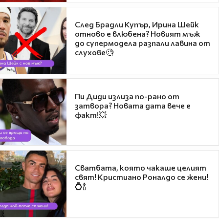
След Брадли Купър, Ирина Шейк
отново е влюбена? Новият мъж
до супермодела разпали лавина от
слухове🧐
Пи Диди излиза по-рано от
затвора? Новата дата вече е
факт!💥
Сватбата, която чакаше целият
свят! Кристиано Роналдо се жени!
💍🍾