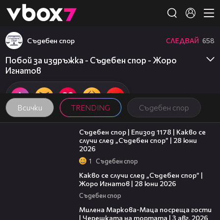
Member of
👾
Съдебен спор
СЛЕДВАЙ
658
Побой за издръжка - Съдебен спор - Жоро
Игнатов
Всички
TRENDING
Съдебен спор
47:02
Съдебен спор | Епизод 1178 | Какво се
случи след „Съдебен спор” | 28 юни
2026
1
Съдебен спор
15:58
Какво се случи след „Съдебен спор” |
Жоро Игнатов | 28 юни 2026
Съдебен спор
20:17
Милена Маркова-Маца посреща гости
| Черешката на тортата | 3 авг. 2026