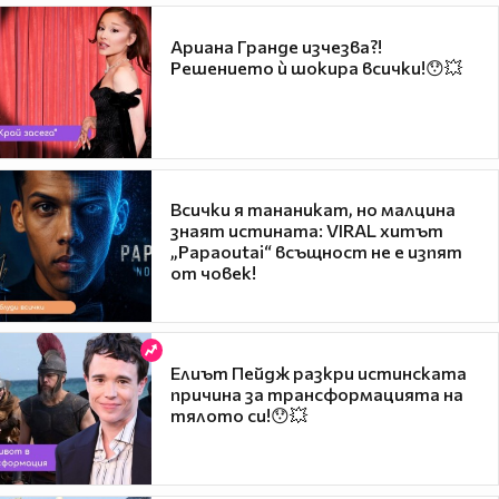
Ариана Гранде изчезва?!
Решението ѝ шокира всички!😯💥
Всички я тананикат, но малцина
знаят истината: VIRAL хитът
„Papaoutai“ всъщност не е изпят
от човек!
Елиът Пейдж разкри истинската
причина за трансформацията на
тялото си!😯💥