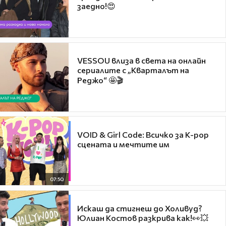
заедно!😍
VESSOU влиза в света на онлайн
сериалите с „Кварталът на
Реджо“ 🤩🎬
VOID & Girl Code: Всичко за K-pop
сцената и мечтите им
07:50
Искаш да стигнеш до Холивуд?
Юлиан Костов разкрива как!👀💥