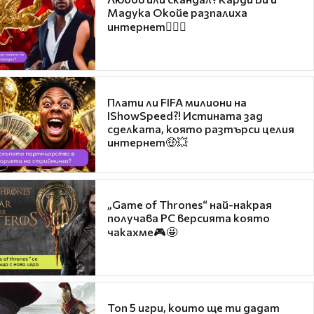
Мадука Окойе разпалиха
интернет❤️‍🔥🔥
Плати ли FIFA милиони на
IShowSpeed?! Истината зад
сделката, която разтърси целия
интернет🤑💥
„Game of Thrones“ най-накрая
получава PC версията която
чакахме🎮🤩
Топ 5 игри, които ще ти дадат