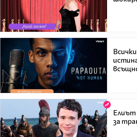
Всички
истина
всъщно
Елиът 
за тра