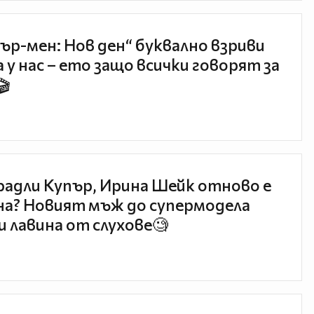
ър-мен: Нов ден“ буквално взриви
 у нас – ето защо всички говорят за
🎬
радли Купър, Ирина Шейк отново е
а? Новият мъж до супермодела
и лавина от слухове🧐