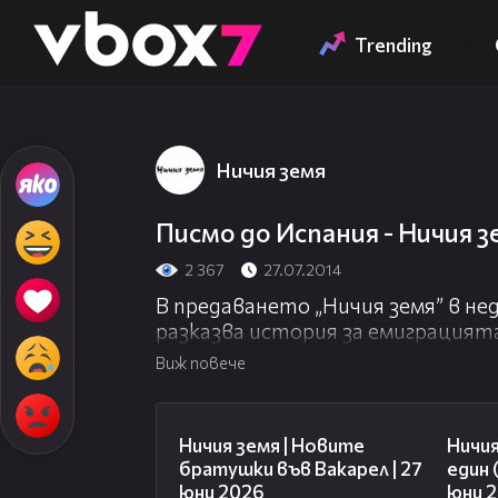
Member of
👾
Trending
Ничия земя
Писмо до Испания - Ничия зе
2 367
27.07.2014
В предаването „Ничия земя” в не
разказва история за емиграцията
пари или без родители. Зрители
Виж повече
Испания, трудния живот в Родоп
Оградна, която работи със скайп
47:07
да вижда как растат внуците й.
Ничия земя | Новите
Ничия
братушки във Вакарел | 27
един 
юни 2026
юни 