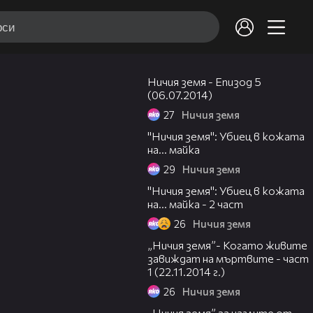
45:06
Ничия земя - Епизод 5
(06.07.2014)
27
Ничия земя
20:06
"Ничия земя": Убиец в кожата
на… майка
29
Ничия земя
19:18
"Ничия земя": Убиец в кожата
на… майка - 2 част
26
Ничия земя
17:53
„Ничия земя”- Когато живите
завиждат на мъртвите - част
1 (22.11.2014 г.)
26
Ничия земя
20:58
„Ничия земя” за наглите от