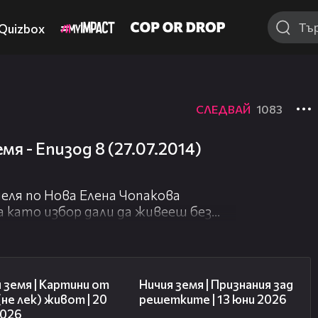
Quizbox
СЛЕДВАЙ
1083
мя - Епизод 8 (27.07.2014)
деля по Нова Елена Чопакова
 като избор дали да живееш без
те ще видят история за красивата
ите и баба Стефка от село
, лаптоп и безжичен интернет, за
43:49
50:34
 земя | Картини от
Ничия земя | Признания зад
(не лек) живот | 20
решетките | 13 юни 2026
2026