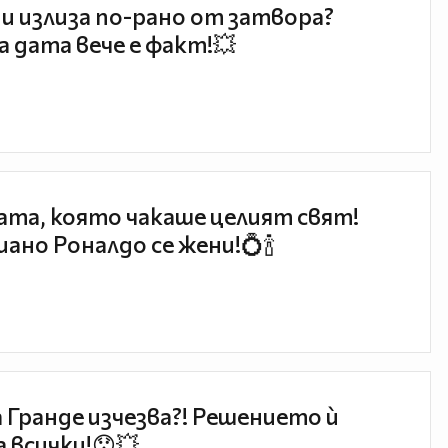
и излиза по-рано от затвора?
 дата вече е факт!💥
та, която чакаше целият свят!
ано Роналдо се жени!💍🍾
 Гранде изчезва?! Решението ѝ
 всички!😯💥