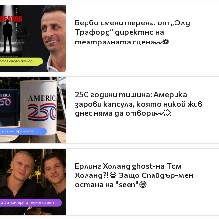
Бербо смени терена: от „Олд
Трафорд“ директно на
театралната сцена👀⚽
250 години тишина: Америка
зарови капсула, която никой жив
днес няма да отвори👀💥
Ерлинг Холанд ghost-на Том
Холанд?! 💀 Защо Спайдър-мен
остана на "seen"😅