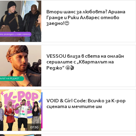
Втори шанс за любовта? Ариана
Гранде и Рики Алварес отново
заедно!😍
VESSOU влиза в света на онлайн
сериалите с „Кварталът на
Реджо“ 🤩🎬
VOID & Girl Code: Всичко за K-pop
сцената и мечтите им
07:50