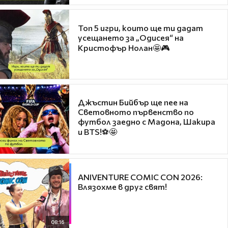
Топ 5 игри, които ще ти дадат
усещането за „Одисея“ на
Кристофър Нолан🤩🎮
Джъстин Бийбър ще пее на
Световното първенство по
футбол заедно с Мадона, Шакира
и BTS!⚽🤩
ANIVENTURE COMIC CON 2026:
Влязохме в друг свят!
08:16