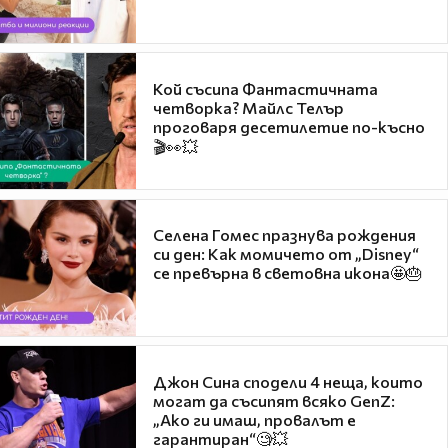
Кой съсипа Фантастичната
четворка? Майлс Телър
проговаря десетилетие по-късно
🎬👀💥
Селена Гомес празнува рождения
си ден: Как момичето от „Disney“
се превърна в световна икона🤩🎂
Джон Сина сподели 4 неща, които
могат да съсипят всяко GenZ:
„Ако ги имаш, провалът е
гарантиран“🧐💥