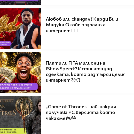
Любов или скандал? Карди Би и
Мадука Окойе разпалиха
интернет❤️‍🔥🔥
Плати ли FIFA милиони на
IShowSpeed?! Истината зад
сделката, която разтърси целия
интернет🤑💥
„Game of Thrones“ най-накрая
получава PC версията която
чакахме🎮🤩