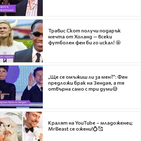
Травис Скот получи подарък
мечта от Холанд — всеки
футболен фен би го искал! 🤩
„Ще се омъжиш ли за мен?“: Фен
предложи брак на Зендая, а тя
отвърна само с три думи😅
Кралят на YouTube – младоженец:
MrBeast се ожени!💍🥰