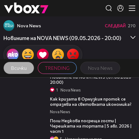
Member of
👾
Nova News
СЛЕДВАЙ
270
Новините на NOVA NEWS (09.05.2026 - 20:00)
Всички
TRENDING
Nova News
22:56
Новините на NOVA NEWS (07.08.2026 -
20:00)
1
Nova News
14:07
Как кризата в Ормузкия проток се
отразява на световната икономика?
Nova News
19:25
Поли Недкова посреща гости |
Черешката на тортата | 5 авг. 2026 |
част 1
5
Черешката на тортата