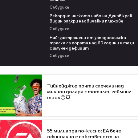
Събуди се
03:48
Рекордно ниското ниво на Дунав край
Видин разкри необичайни плажове
Събуди се
13:13
Най-застрашени от западнонилска
треска са хората над 60 години и тези
с имунен дефицит
Събуди се
Тийнейджър почти спечели над
милион долара с тотален гейминг
трол😯💥
55 милиарда по-късно: EA вече
официално е собственост на