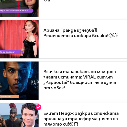
Ариана Гранде изчезва?!
Решението ѝ шокира всички!😯💥
Всички я тананикат, но малцина
знаят истината: VIRAL хитът
„Papaoutai“ всъщност не е изпят
от човек!
Елиът Пейдж разкри истинската
причина за трансформацията на
тялото си!😯💥