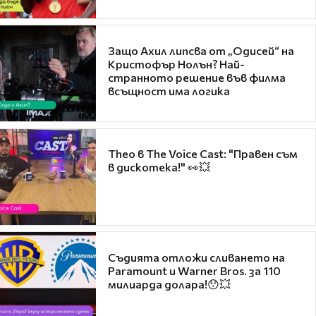
Защо Ахил липсва от „Одисей“ на
Кристофър Нолън? Най-
странното решение във филма
всъщност има логика
Theo в The Voice Cast: "Правен съм
в дискотека!" 👀💥
Съдията отложи сливането на
Paramount и Warner Bros. за 110
милиарда долара!😯💥