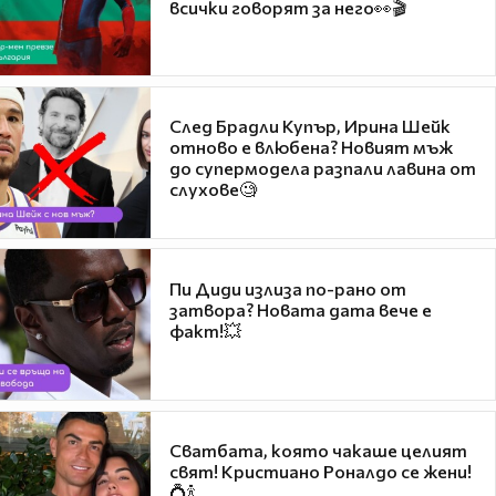
всички говорят за него👀🎬
След Брадли Купър, Ирина Шейк
отново е влюбена? Новият мъж
до супермодела разпали лавина от
слухове🧐
Пи Диди излиза по-рано от
затвора? Новата дата вече е
факт!💥
Сватбата, която чакаше целият
свят! Кристиано Роналдо се жени!
💍🍾