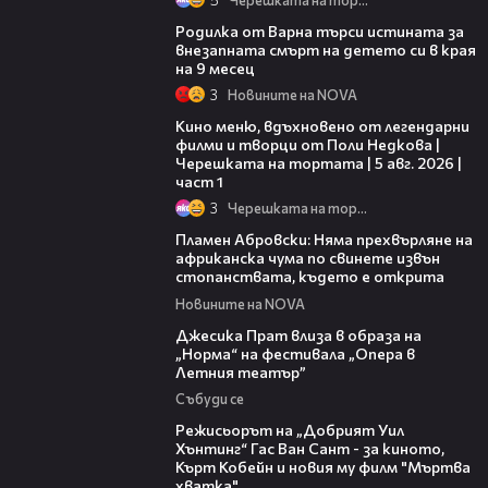
03:09
Родилка от Варна търси истината за
внезапната смърт на детето си в края
на 9 месец
3
Новините на NOVA
15:39
Кино меню, вдъхновено от легендарни
филми и творци от Поли Недкова |
Черешката на тортата | 5 авг. 2026 |
част 1
3
Черешката на тортата
13:17
Пламен Абровски: Няма прехвърляне на
африканска чума по свинете извън
стопанствата, където е открита
Новините на NOVA
05:46
Джесика Прат влиза в образа на
„Норма“ на фестивала „Опера в
Летния театър”
Събуди се
13:42
Режисьорът на „Добрият Уил
Хънтинг“ Гас Ван Сант - за киното,
Кърт Кобейн и новия му филм "Мъртва
хватка"