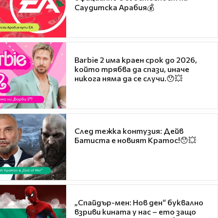
Саудитска Арабия💰
Barbie 2 има краен срок до 2026,
който трябва да спази, иначе
никога няма да се случи.😯💥
След тежка контузия: Дейв
Батиста е новият Кратос!😯💥
„Спайдър-мен: Нов ден“ буквално
взриви кината у нас – ето защо