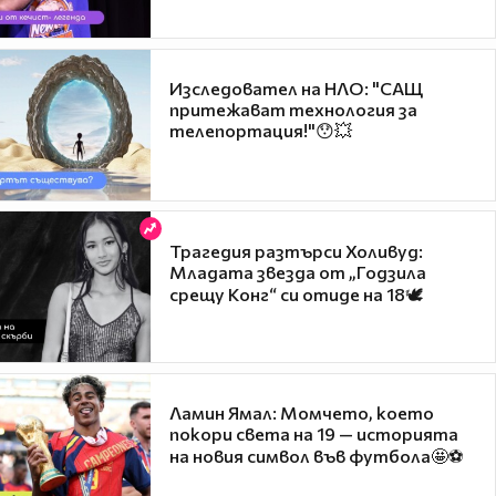
Изследовател на НЛО: "САЩ
притежават технология за
телепортация!"😯💥
Трагедия разтърси Холивуд:
Младата звезда от „Годзила
срещу Конг“ си отиде на 18🕊️
Ламин Ямал: Момчето, което
покори света на 19 — историята
на новия символ във футбола🤩⚽