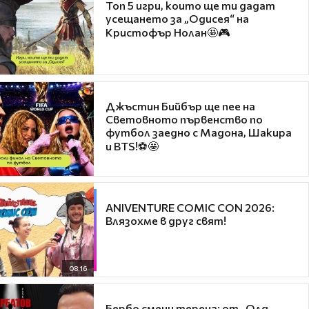
Топ 5 игри, които ще ти дадат
усещането за „Одисея“ на
Кристофър Нолан🤩🎮
Джъстин Бийбър ще пее на
Световното първенство по
футбол заедно с Мадона, Шакира
и BTS!⚽🤩
ANIVENTURE COMIC CON 2026:
Влязохме в друг свят!
08:16
Бербо смени терена: от „Олд