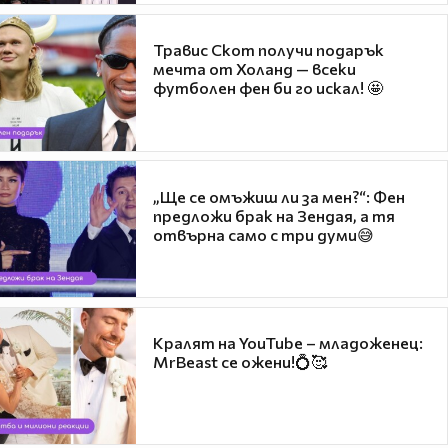
Травис Скот получи подарък
мечта от Холанд — всеки
футболен фен би го искал! 🤩
„Ще се омъжиш ли за мен?“: Фен
предложи брак на Зендая, а тя
отвърна само с три думи😅
Кралят на YouTube – младоженец:
MrBeast се ожени!💍🥰