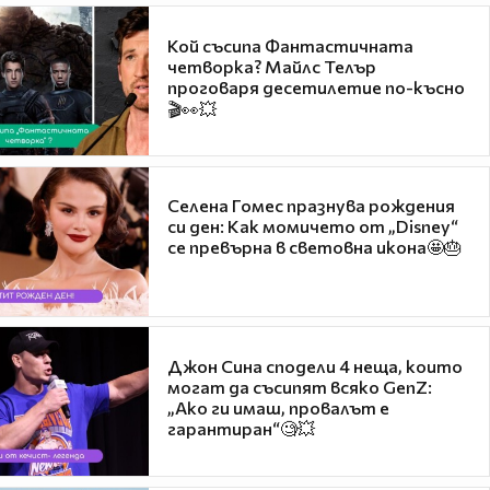
Кой съсипа Фантастичната
четворка? Майлс Телър
проговаря десетилетие по-късно
🎬👀💥
Селена Гомес празнува рождения
си ден: Как момичето от „Disney“
се превърна в световна икона🤩🎂
Джон Сина сподели 4 неща, които
могат да съсипят всяко GenZ:
„Ако ги имаш, провалът е
гарантиран“🧐💥