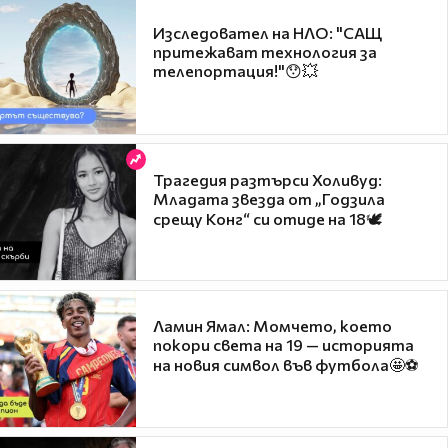
Изследовател на НЛО: "САЩ
притежават технология за
телепортация!"😯💥
Трагедия разтърси Холивуд:
Младата звезда от „Годзила
срещу Конг“ си отиде на 18🕊️
Ламин Ямал: Момчето, което
покори света на 19 — историята
на новия символ във футбола🤩⚽