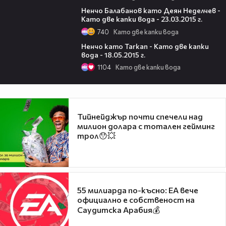
08:29
Ненчо Балабанов като Деян Неделчев -
Като две капки вода - 23.03.2015 г.
740
Като две капки вода
08:06
Ненчо като Tarkan - Като две капки
вода - 18.05.2015 г.
1104
Като две капки вода
Тийнейджър почти спечели над
милион долара с тотален гейминг
трол😯💥
55 милиарда по-късно: EA вече
официално е собственост на
Саудитска Арабия💰