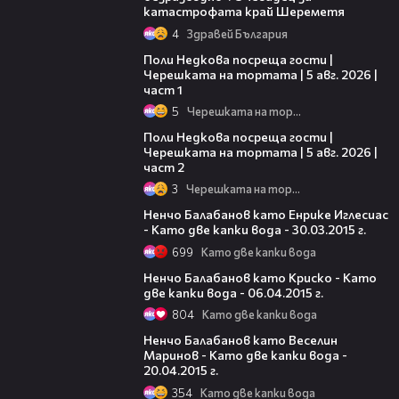
катастрофата край Шереметя
4
Здравей България
19:25
Поли Недкова посреща гости |
Черешката на тортата | 5 авг. 2026 |
част 1
5
Черешката на тортата
13:03
Поли Недкова посреща гости |
Черешката на тортата | 5 авг. 2026 |
част 2
3
Черешката на тортата
09:02
Ненчо Балабанов като Енрике Иглесиас
- Като две капки вода - 30.03.2015 г.
699
Като две капки вода
08:44
Ненчо Балабанов като Криско - Като
две капки вода - 06.04.2015 г.
804
Като две капки вода
08:58
Ненчо Балабанов като Веселин
Маринов - Като две капки вода -
20.04.2015 г.
354
Като две капки вода