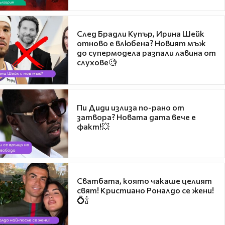
След Брадли Купър, Ирина Шейк
отново е влюбена? Новият мъж
до супермодела разпали лавина от
слухове🧐
Пи Диди излиза по-рано от
затвора? Новата дата вече е
факт!💥
Сватбата, която чакаше целият
свят! Кристиано Роналдо се жени!
💍🍾