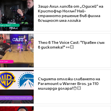
Защо Ахил липсва от „Одисей“ на
Кристофър Нолън? Най-
странното решение във филма
всъщност има логика
Theo в The Voice Cast: "Правен съм
в дискотека!" 👀💥
Съдията отложи сливането на
Paramount и Warner Bros. за 110
милиарда долара!😯💥