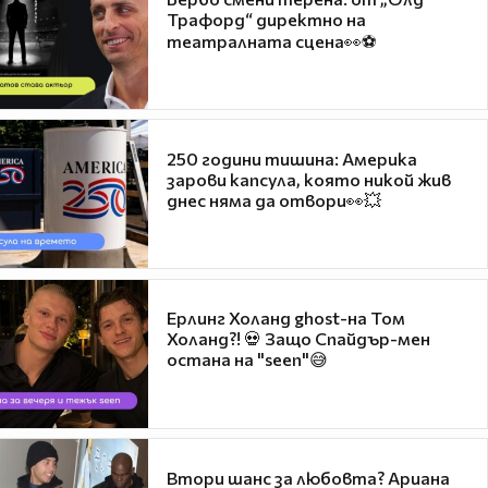
Трафорд“ директно на
театралната сцена👀⚽
250 години тишина: Америка
зарови капсула, която никой жив
днес няма да отвори👀💥
Ерлинг Холанд ghost-на Том
Холанд?! 💀 Защо Спайдър-мен
остана на "seen"😅
Втори шанс за любовта? Ариана