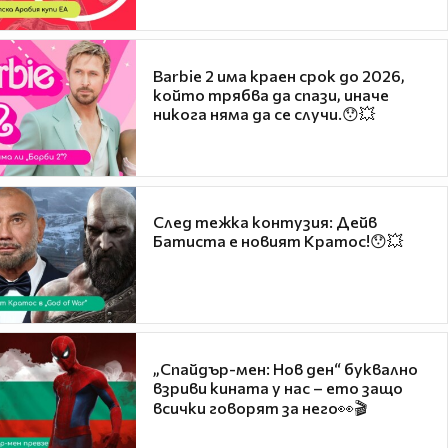
Barbie 2 има краен срок до 2026,
който трябва да спази, иначе
никога няма да се случи.😯💥
След тежка контузия: Дейв
Батиста е новият Кратос!😯💥
„Спайдър-мен: Нов ден“ буквално
взриви кината у нас – ето защо
всички говорят за него👀🎬