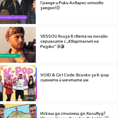
Гранде и Рики Алварес отново
заедно!😍
VESSOU влиза в света на онлайн
сериалите с „Кварталът на
Реджо“ 🤩🎬
VOID & Girl Code: Всичко за K-pop
сцената и мечтите им
07:50
Искаш да стигнеш до Холивуд?