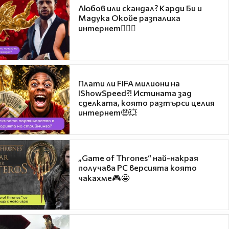
Любов или скандал? Карди Би и
Мадука Окойе разпалиха
интернет❤️‍🔥🔥
Плати ли FIFA милиони на
IShowSpeed?! Истината зад
сделката, която разтърси целия
интернет🤑💥
„Game of Thrones“ най-накрая
получава PC версията която
чакахме🎮🤩