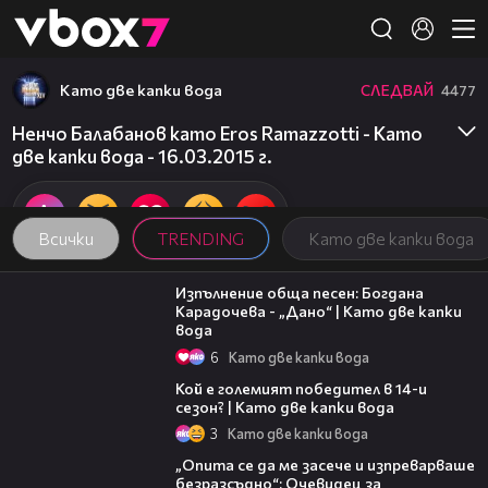
Member of
👾
Като две капки вода
СЛЕДВАЙ
4477
Ненчо Балабанов като Eros Ramazzotti - Като
две капки вода - 16.03.2015 г.
Всички
TRENDING
Като две капки вода
02:36
Изпълнение обща песен: Богдана
Карадочева - „Дано“ | Като две капки
вода
6
Като две капки вода
11:38
Кой е големият победител в 14-и
сезон? | Като две капки вода
3
Като две капки вода
06:38
„Опита се да ме засече и изпреварваше
безразсъдно“: Очевидец за