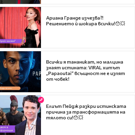
Ариана Гранде изчезва?!
Решението ѝ шокира всички!😯💥
Всички я тананикат, но малцина
знаят истината: VIRAL хитът
„Papaoutai“ всъщност не е изпят
от човек!
Елиът Пейдж разкри истинската
причина за трансформацията на
тялото си!😯💥