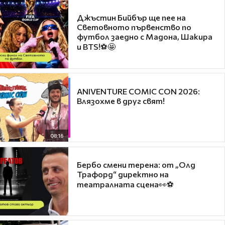
Джъстин Бийбър ще пее на
Световното първенство по
футбол заедно с Мадона, Шакира
и BTS!⚽🤩
ANIVENTURE COMIC CON 2026:
Влязохме в друг свят!
08:16
Бербо смени терена: от „Олд
Трафорд“ директно на
театралната сцена👀⚽