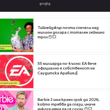
gongbg
Тийнейджър почти спечели над
милион долара с тотален гейминг
трол😯💥
55 милиарда по-късно: EA вече
официално е собственост на
Саудитска Арабия💰
Barbie 2 има краен срок до 2026,
който трябва да спази, иначе
никога няма да се случи.😯💥