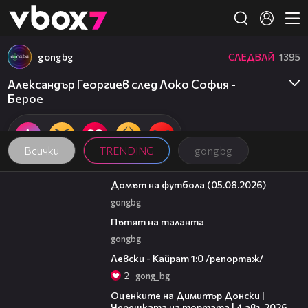
Member of
👾
gongbg
СЛЕДВАЙ
1395
Александър Георгиев след Локо София -
Берое
Всички
TRENDING
gongbg
57:58
Домът на футбола (05.08.2026)
gongbg
18:59
Пътят на таланта
gongbg
05:57
Левски - Кайрат 1:0 /репортаж/
2
gong_bg
16:45
Оценките на Димитър Донски |
Черешката на тортата | 4 авг. 2026