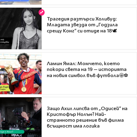
Трагедия разтърси Холивуд:
Младата звезда от „Годзила
срещу Конг“ си отиде на 18🕊️
Ламин Ямал: Момчето, което
покори света на 19 — историята
на новия символ във футбола🤩⚽
Защо Ахил липсва от „Одисей“ на
Кристофър Нолън? Най-
странното решение във филма
всъщност има логика