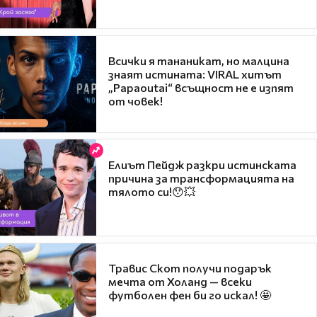
Всички я тананикат, но малцина
знаят истината: VIRAL хитът
„Papaoutai“ всъщност не е изпят
от човек!
Елиът Пейдж разкри истинската
причина за трансформацията на
тялото си!😯💥
Травис Скот получи подарък
мечта от Холанд — всеки
футболен фен би го искал! 🤩