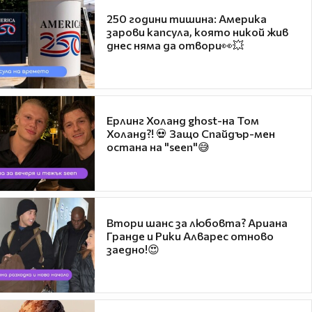
250 години тишина: Америка
зарови капсула, която никой жив
днес няма да отвори👀💥
Ерлинг Холанд ghost-на Том
Холанд?! 💀 Защо Спайдър-мен
остана на "seen"😅
Втори шанс за любовта? Ариана
Гранде и Рики Алварес отново
заедно!😍