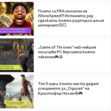
Плати ли FIFA милиони на
IShowSpeed?! Истината зад
сделката, която разтърси целия
интернет🤑💥
„Game of Thrones“ най-накрая
получава PC версията която
чакахме🎮🤩
Топ 5 игри, които ще ти дадат
усещането за „Одисея“ на
Кристофър Нолан🤩🎮