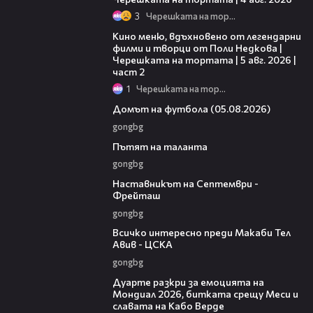
3
Черешката на тортата
15:31
Кино меню, вдъхновено от легендарни
филми и творци от Поли Недкова |
Черешката на тортата | 5 авг. 2026 |
част 2
1
Черешката на тортата
57:58
Домът на футбола (05.08.2026)
gongbg
18:59
Пътят на таланта
gongbg
08:59
Наставникът на Септември -
Фрейташ
gongbg
09:39
Всичко интересно преди Макаби Тел
Авив - ЦСКА
gongbg
09:11
Дуарте разкри за емоцията на
Мондиал 2026, битката срещу Меси и
славата на Кабо Верде