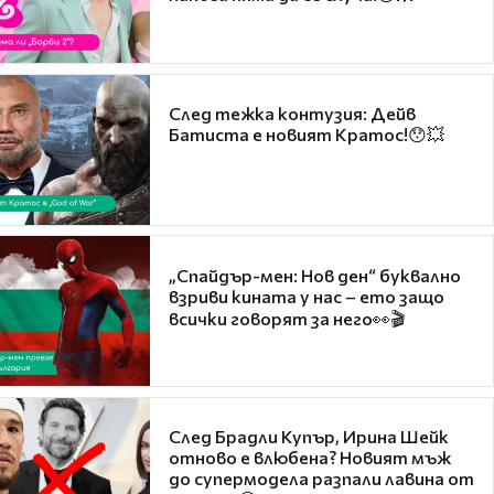
След тежка контузия: Дейв
Батиста е новият Кратос!😯💥
„Спайдър-мен: Нов ден“ буквално
взриви кината у нас – ето защо
всички говорят за него👀🎬
След Брадли Купър, Ирина Шейк
отново е влюбена? Новият мъж
до супермодела разпали лавина от