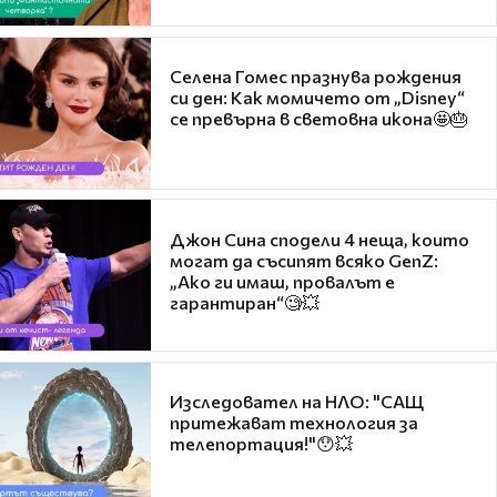
Селена Гомес празнува рождения
си ден: Как момичето от „Disney“
се превърна в световна икона🤩🎂
Джон Сина сподели 4 неща, които
могат да съсипят всяко GenZ:
„Ако ги имаш, провалът е
гарантиран“🧐💥
Изследовател на НЛО: "САЩ
притежават технология за
телепортация!"😯💥