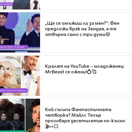
„Ще се омъжиш ли за мен?“: Фен
предложи брак на Зендая, а тя
отвърна само с три думи😅
Кралят на YouTube – младоженец:
MrBeast се ожени!💍🥰
Кой съсипа Фантастичната
четворка? Майлс Телър
проговаря десетилетие по-късно
🎬👀💥