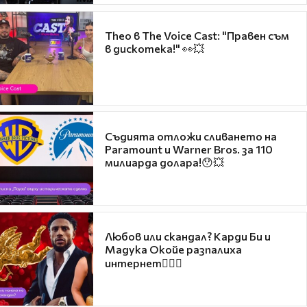
Theo в The Voice Cast: "Правен съм
в дискотека!" 👀💥
Съдията отложи сливането на
Paramount и Warner Bros. за 110
милиарда долара!😯💥
Любов или скандал? Карди Би и
Мадука Окойе разпалиха
интернет❤️‍🔥🔥