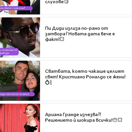
слухове🧐
Пи Диди излиза по-рано от
затвора? Новата дата вече е
факт!💥
Сватбата, която чакаше целият
свят! Кристиано Роналдо се жени!
💍🍾
Ариана Гранде изчезва?!
Решението ѝ шокира всички!😯💥