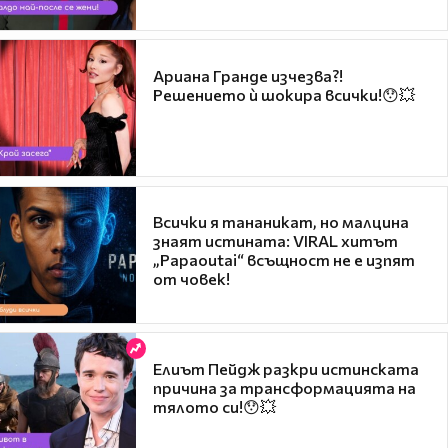
Ариана Гранде изчезва?!
Решението ѝ шокира всички!😯💥
Всички я тананикат, но малцина
знаят истината: VIRAL хитът
„Papaoutai“ всъщност не е изпят
от човек!
Елиът Пейдж разкри истинската
причина за трансформацията на
тялото си!😯💥