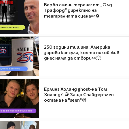
Бербо смени терена: от „Олд
Трафорд“ директно на
театралната сцена👀⚽
250 години тишина: Америка
зарови капсула, която никой жив
днес няма да отвори👀💥
Ерлинг Холанд ghost-на Том
Холанд?! 💀 Защо Спайдър-мен
остана на "seen"😅