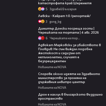
катастрофата край Шереметя
5
Здравей България
05:57
Левски - Кайрат 1:0 /репортаж/
3
gong_bg
17:43
Димитър Донски посреща гости |
Черешката на тортата | 4 авг. 2026
6
Черешката на тортата
01:06
Адвокат Марковски за убийството в
Пловдив: Не съм виждал подобна
жестокост и садизъм от
непълнолетни, случаят е
безпрецедентен
Новините на NOVA
00:50
Спорове около идеята на Здравното
министерство за промяна на
държавния инвитро център
Новините на NOVA
07:30
Дрон е нахлул в българското въздушно
пространство
Новините на NOVA