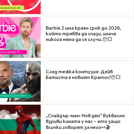
Barbie 2 има краен срок до 2026,
който трябва да спази, иначе
никога няма да се случи.😯💥
След тежка контузия: Дейв
Батиста е новият Кратос!😯💥
„Спайдър-мен: Нов ден“ буквално
взриви кината у нас – ето защо
всички говорят за него👀🎬