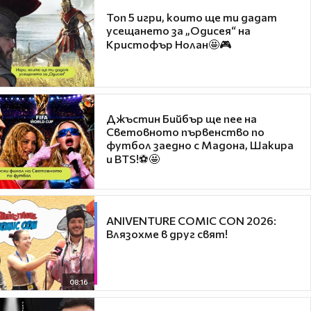
Топ 5 игри, които ще ти дадат
усещането за „Одисея“ на
Кристофър Нолан🤩🎮
Джъстин Бийбър ще пее на
Световното първенство по
футбол заедно с Мадона, Шакира
и BTS!⚽🤩
ANIVENTURE COMIC CON 2026:
Влязохме в друг свят!
08:16