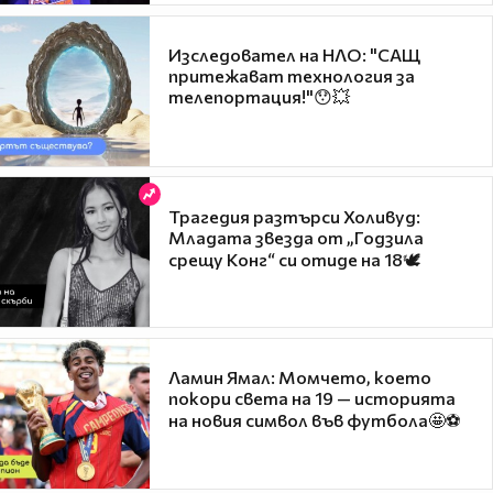
Изследовател на НЛО: "САЩ
притежават технология за
телепортация!"😯💥
Трагедия разтърси Холивуд:
Младата звезда от „Годзила
срещу Конг“ си отиде на 18🕊️
Ламин Ямал: Момчето, което
покори света на 19 — историята
на новия символ във футбола🤩⚽