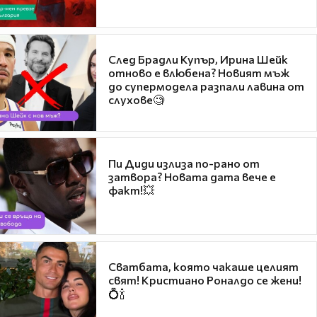
След Брадли Купър, Ирина Шейк
отново е влюбена? Новият мъж
до супермодела разпали лавина от
слухове🧐
Пи Диди излиза по-рано от
затвора? Новата дата вече е
факт!💥
Сватбата, която чакаше целият
свят! Кристиано Роналдо се жени!
💍🍾