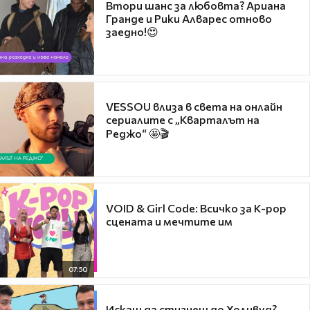
Втори шанс за любовта? Ариана
Гранде и Рики Алварес отново
заедно!😍
VESSOU влиза в света на онлайн
сериалите с „Кварталът на
Реджо“ 🤩🎬
VOID & Girl Code: Всичко за K-pop
сцената и мечтите им
07:50
Искаш да стигнеш до Холивуд?