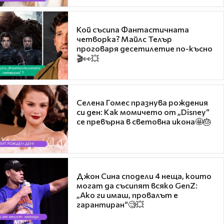
Кой съсипа Фантастичната
четворка? Майлс Телър
проговаря десетилетие по-късно
🎬👀💥
Селена Гомес празнува рождения
си ден: Как момичето от „Disney“
се превърна в световна икона🤩🎂
Джон Сина сподели 4 неща, които
могат да съсипят всяко GenZ:
„Ако ги имаш, провалът е
гарантиран“🧐💥