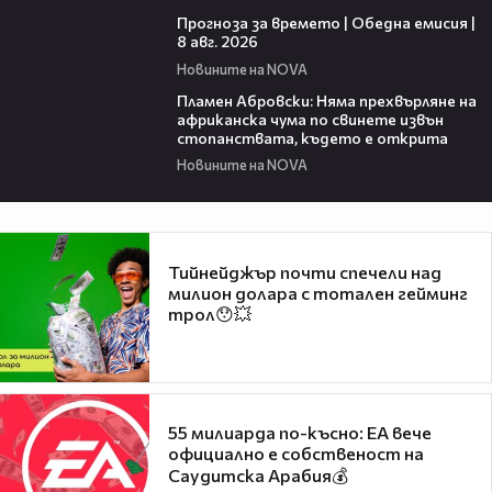
02:03
Прогноза за времето | Обедна емисия |
8 авг. 2026
Новините на NOVA
01:19
Пламен Абровски: Няма прехвърляне на
африканска чума по свинете извън
стопанствата, където е открита
Новините на NOVA
Тийнейджър почти спечели над
милион долара с тотален гейминг
трол😯💥
55 милиарда по-късно: EA вече
официално е собственост на
Саудитска Арабия💰