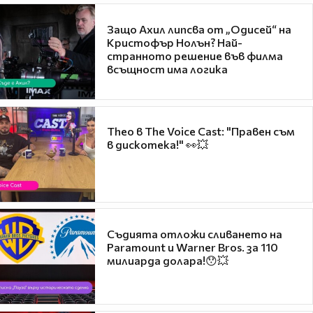
Защо Ахил липсва от „Одисей“ на
Кристофър Нолън? Най-
странното решение във филма
всъщност има логика
Theo в The Voice Cast: "Правен съм
в дискотека!" 👀💥
Съдията отложи сливането на
Paramount и Warner Bros. за 110
милиарда долара!😯💥