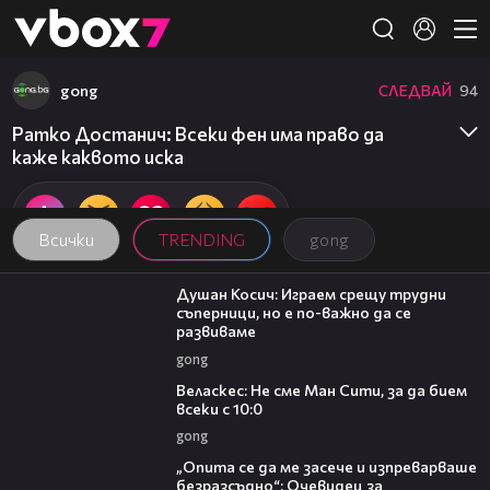
Member of
👾
gong
СЛЕДВАЙ
94
Ратко Достанич: Всеки фен има право да
каже каквото иска
Всички
TRENDING
gong
10:17
Душан Косич: Играем срещу трудни
съперници, но е по-важно да се
развиваме
gong
09:40
Веласкес: Не сме Ман Сити, за да бием
всеки с 10:0
gong
06:38
„Опита се да ме засече и изпреварваше
безразсъдно“: Очевидец за