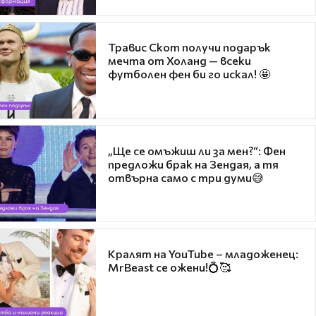
Травис Скот получи подарък
мечта от Холанд — всеки
футболен фен би го искал! 🤩
„Ще се омъжиш ли за мен?“: Фен
предложи брак на Зендая, а тя
отвърна само с три думи😅
Кралят на YouTube – младоженец:
MrBeast се ожени!💍🥰