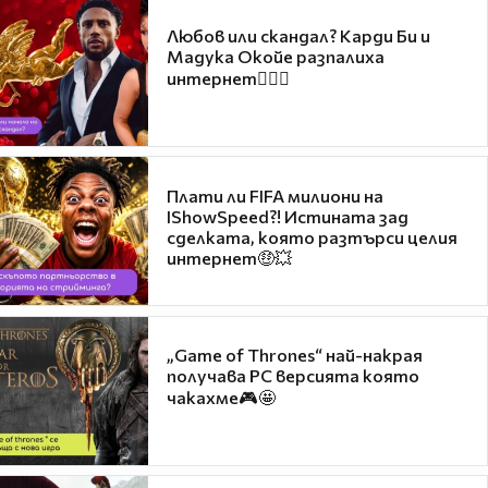
Любов или скандал? Карди Би и
Мадука Окойе разпалиха
интернет❤️‍🔥🔥
Плати ли FIFA милиони на
IShowSpeed?! Истината зад
сделката, която разтърси целия
интернет🤑💥
„Game of Thrones“ най-накрая
получава PC версията която
чакахме🎮🤩