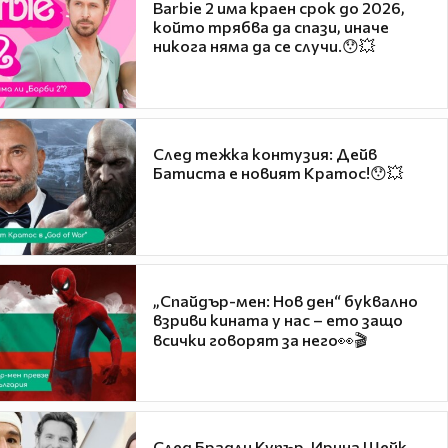
Barbie 2 има краен срок до 2026,
който трябва да спази, иначе
никога няма да се случи.😯💥
След тежка контузия: Дейв
Батиста е новият Кратос!😯💥
„Спайдър-мен: Нов ден“ буквално
взриви кината у нас – ето защо
всички говорят за него👀🎬
След Брадли Купър, Ирина Шейк