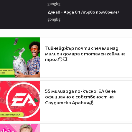
gongbg
03:00
Дунав - Арда 0:1 /първо полувреме/
gongbg
Тийнейджър почти спечели над
милион долара с тотален гейминг
трол😯💥
55 милиарда по-късно: EA вече
официално е собственост на
Саудитска Арабия💰