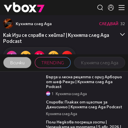
Member of
👾
Кухнята след Ада
СЛЕДВАЙ
32
Как Изи се справя с хейта? | Кухнята след Ада
Podcast
Всички
TRENDING
Кухнята след Ада
18:45
Бърза и лесна рецепта с ориз Арборио
от шеф Ремзи | Кухнята след Ада
Podcast
1
Кухнята след Ада
37:44
Спирова: Плаках от щастие за
Денисиньо | Кухнята след Ада Podcast
Кухнята след Ада
19:25
Поли Недкова посреща гости |
Черешката на тортата | 5 авг. 2026 |