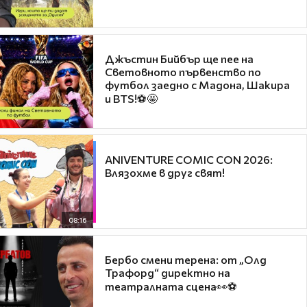
Джъстин Бийбър ще пее на
Световното първенство по
футбол заедно с Мадона, Шакира
и BTS!⚽🤩
ANIVENTURE COMIC CON 2026:
Влязохме в друг свят!
08:16
Бербо смени терена: от „Олд
Трафорд“ директно на
театралната сцена👀⚽