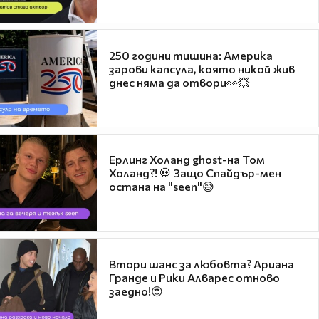
250 години тишина: Америка
зарови капсула, която никой жив
днес няма да отвори👀💥
Ерлинг Холанд ghost-на Том
Холанд?! 💀 Защо Спайдър-мен
остана на "seen"😅
Втори шанс за любовта? Ариана
Гранде и Рики Алварес отново
заедно!😍