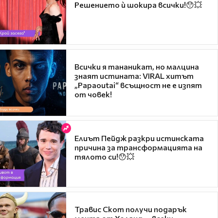
Решението ѝ шокира всички!😯💥
Всички я тананикат, но малцина
знаят истината: VIRAL хитът
„Papaoutai“ всъщност не е изпят
от човек!
Елиът Пейдж разкри истинската
причина за трансформацията на
тялото си!😯💥
Травис Скот получи подарък