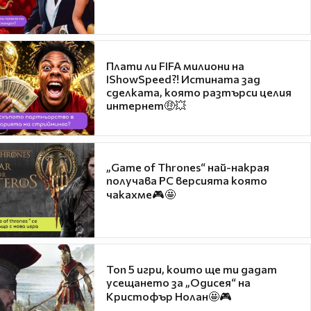
Плати ли FIFA милиони на
IShowSpeed?! Истината зад
сделката, която разтърси целия
интернет🤑💥
„Game of Thrones“ най-накрая
получава PC версията която
чакахме🎮🤩
Топ 5 игри, които ще ти дадат
усещането за „Одисея“ на
Кристофър Нолан🤩🎮