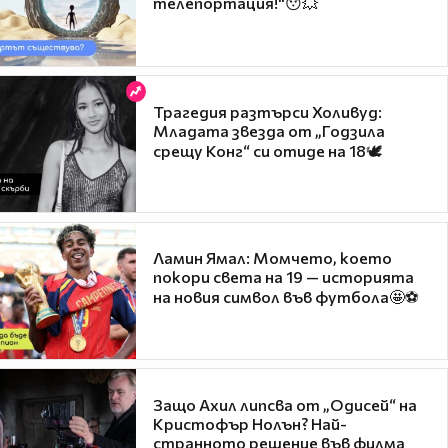
телепортация!"😯💥
Трагедия разтърси Холивуд:
Младата звезда от „Годзила
срещу Конг“ си отиде на 18🕊️
Ламин Ямал: Момчето, което
покори света на 19 — историята
на новия символ във футбола🤩⚽
Защо Ахил липсва от „Одисей“ на
Кристофър Нолън? Най-
странното решение във филма