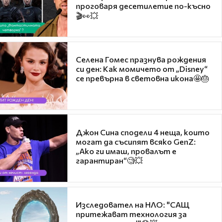
проговаря десетилетие по-късно
🎬👀💥
Селена Гомес празнува рождения
си ден: Как момичето от „Disney“
се превърна в световна икона🤩🎂
Джон Сина сподели 4 неща, които
могат да съсипят всяко GenZ:
„Ако ги имаш, провалът е
гарантиран“🧐💥
Изследовател на НЛО: "САЩ
притежават технология за