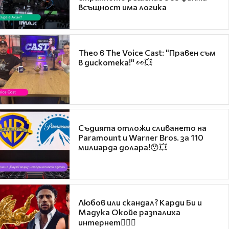
всъщност има логика
Theo в The Voice Cast: "Правен съм
в дискотека!" 👀💥
Съдията отложи сливането на
Paramount и Warner Bros. за 110
милиарда долара!😯💥
Любов или скандал? Карди Би и
Мадука Окойе разпалиха
интернет❤️‍🔥🔥