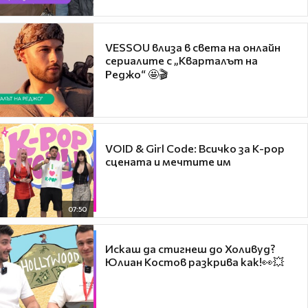
VESSOU влиза в света на онлайн
сериалите с „Кварталът на
Реджо“ 🤩🎬
VOID & Girl Code: Всичко за K-pop
сцената и мечтите им
07:50
Искаш да стигнеш до Холивуд?
Юлиан Костов разкрива как!👀💥