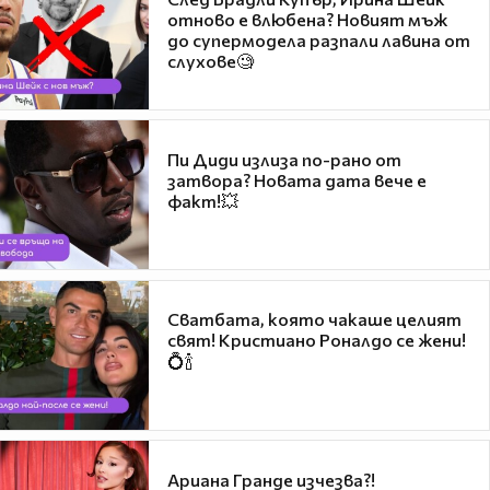
отново е влюбена? Новият мъж
до супермодела разпали лавина от
слухове🧐
Пи Диди излиза по-рано от
затвора? Новата дата вече е
факт!💥
Сватбата, която чакаше целият
свят! Кристиано Роналдо се жени!
💍🍾
Ариана Гранде изчезва?!