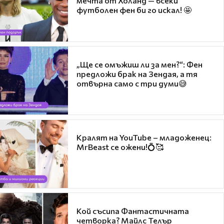
мечта от Холанд — всеки
футболен фен би го искал! 🤩
„Ще се омъжиш ли за мен?“: Фен
предложи брак на Зендая, а тя
отвърна само с три думи😅
Кралят на YouTube – младоженец:
MrBeast се ожени!💍🥰
Кой съсипа Фантастичната
четворка? Майлс Телър