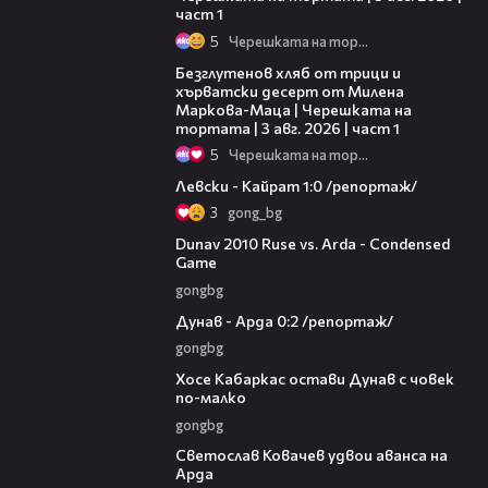
част 1
5
Черешката на тортата
16:02
Безглутенов хляб от трици и
хърватски десерт от Милена
Маркова-Маца | Черешката на
тортата | 3 авг. 2026 | част 1
5
Черешката на тортата
05:57
Левски - Кайрат 1:0 /репортаж/
3
gong_bg
20:01
Dunav 2010 Ruse vs. Arda - Condensed
Game
gongbg
06:10
Дунав - Арда 0:2 /репортаж/
gongbg
00:31
Хосе Кабаркас остави Дунав с човек
по-малко
gongbg
01:07
Светослав Ковачев удвои аванса на
Арда