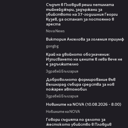
Съдът в Пловдив реши петимата
тийнейджъри, задържани за
убийството на 37-годишния Георги
Кузев, да останат за постоянно в
ареста
Nova News
00:33
Виктория Ангелова за големия триумф
gongbg
08:22
Край на двойното обозначение:
Изписването на цените в лева вече не
е задължително
Здравей България
00:54
Доброволното формирование във
Велинград събира средства за нов
пожарен автомобил
Здравей България
05:01
Новините на NOVA (10.08.2026 - 8.00)
Новините на NOVA
16:28
Говори съдията по делото за
жестокото убийство в Пловдив