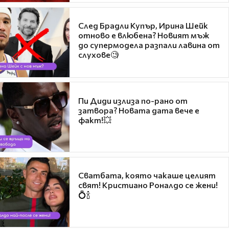
След Брадли Купър, Ирина Шейк
отново е влюбена? Новият мъж
до супермодела разпали лавина от
слухове🧐
Пи Диди излиза по-рано от
затвора? Новата дата вече е
факт!💥
Сватбата, която чакаше целият
свят! Кристиано Роналдо се жени!
💍🍾