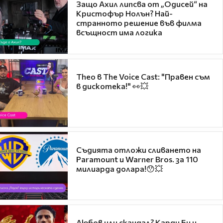
Защо Ахил липсва от „Одисей“ на
Кристофър Нолън? Най-
странното решение във филма
всъщност има логика
Theo в The Voice Cast: "Правен съм
в дискотека!" 👀💥
Съдията отложи сливането на
Paramount и Warner Bros. за 110
милиарда долара!😯💥
Любов или скандал? Карди Би и