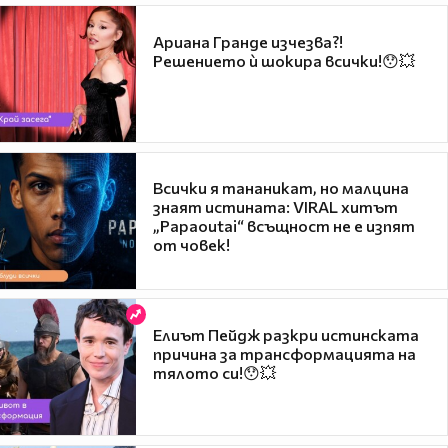
Ариана Гранде изчезва?!
Решението ѝ шокира всички!😯💥
Всички я тананикат, но малцина
знаят истината: VIRAL хитът
„Papaoutai“ всъщност не е изпят
от човек!
Елиът Пейдж разкри истинската
причина за трансформацията на
тялото си!😯💥