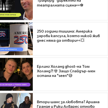
Трафорд“ директно на
театралната сцена👀⚽
250 години тишина: Америка
зарови капсула, която никой жив
днес няма да отвори👀💥
Ерлинг Холанд ghost-на Том
Холанд?! 💀 Защо Спайдър-мен
остана на "seen"😅
Втори шанс за любовта? Ариана
Гранде и Рики Алварес отново