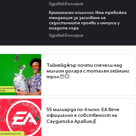
Здравей България
09:42
Криминален психолог: Има тревожна
тенденция за засилване на
садистичните прояви и импулси у
младите хора
Здравей България
Тийнейджър почти спечели над
милион долара с тотален гейминг
трол😯💥
55 милиарда по-късно: EA вече
официално е собственост на
Саудитска Арабия💰