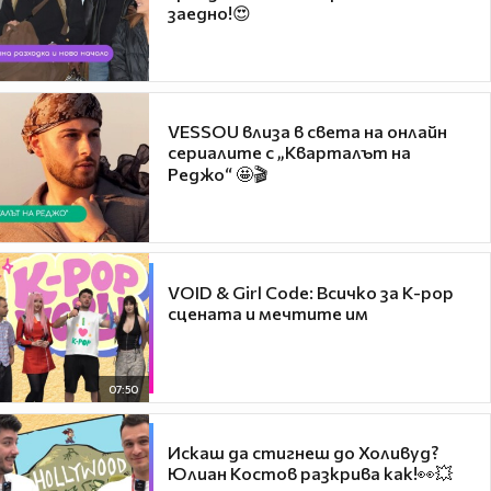
заедно!😍
VESSOU влиза в света на онлайн
сериалите с „Кварталът на
Реджо“ 🤩🎬
VOID & Girl Code: Всичко за K-pop
сцената и мечтите им
07:50
Искаш да стигнеш до Холивуд?
Юлиан Костов разкрива как!👀💥