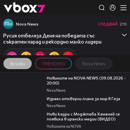
Member of
👾
Nova News
СЛЕДВАЙ
270
Русия отбеляза Деня на победата със
съкратен парад и рекордно малко лидери
Всички
TRENDING
Nova News
22:18
Новините на NOVA NEWS (09.08.2026 -
20:00)
Nova News
01:11
Израел отхвърли плана за мир в Газа
Nova News
00:14
Нови кадри с Моджтаба Хаменей се
появиха в ирански медии (ВИДЕО)
Новините на NOVA
01:34