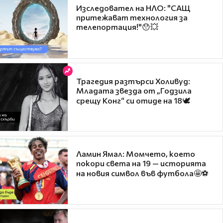
Изследовател на НЛО: "САЩ
притежават технология за
телепортация!"😯💥
Трагедия разтърси Холивуд:
Младата звезда от „Годзила
срещу Конг“ си отиде на 18🕊️
Ламин Ямал: Момчето, което
покори света на 19 — историята
на новия символ във футбола🤩⚽