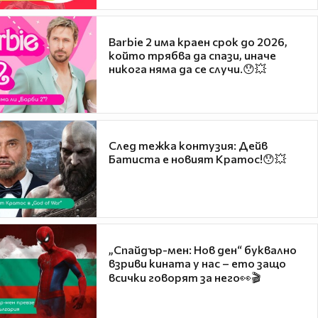
Barbie 2 има краен срок до 2026,
който трябва да спази, иначе
никога няма да се случи.😯💥
След тежка контузия: Дейв
Батиста е новият Кратос!😯💥
„Спайдър-мен: Нов ден“ буквално
взриви кината у нас – ето защо
всички говорят за него👀🎬