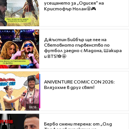
усещането за „Одисея“ на
Кристофър Нолан🤩🎮
Джъстин Бийбър ще пее на
Световното първенство по
футбол заедно с Мадона, Шакира
и BTS!⚽🤩
ANIVENTURE COMIC CON 2026:
Влязохме в друг свят!
08:16
Бербо смени терена: от „Олд