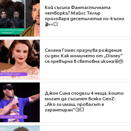
Кой съсипа Фантастичната
четворка? Майлс Телър
проговаря десетилетие по-късно
🎬👀💥
Селена Гомес празнува рождения
си ден: Как момичето от „Disney“
се превърна в световна икона🤩🎂
Джон Сина сподели 4 неща, които
могат да съсипят всяко GenZ:
„Ако ги имаш, провалът е
гарантиран“🧐💥