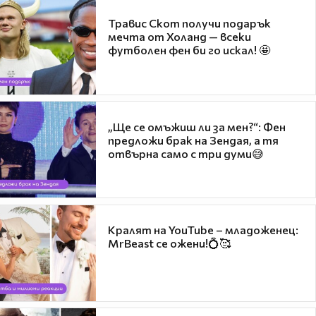
Травис Скот получи подарък
мечта от Холанд — всеки
футболен фен би го искал! 🤩
„Ще се омъжиш ли за мен?“: Фен
предложи брак на Зендая, а тя
отвърна само с три думи😅
Кралят на YouTube – младоженец:
MrBeast се ожени!💍🥰