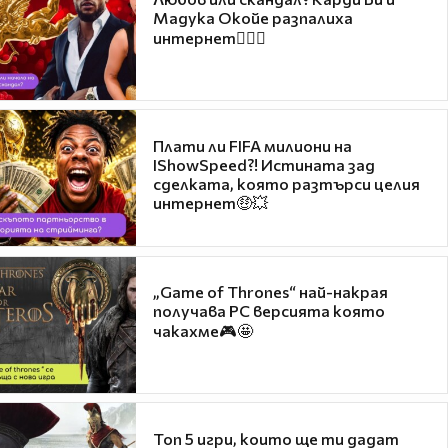
Мадука Окойе разпалиха
интернет❤️‍🔥🔥
Плати ли FIFA милиони на
IShowSpeed?! Истината зад
сделката, която разтърси целия
интернет🤑💥
„Game of Thrones“ най-накрая
получава PC версията която
чакахме🎮🤩
Топ 5 игри, които ще ти дадат