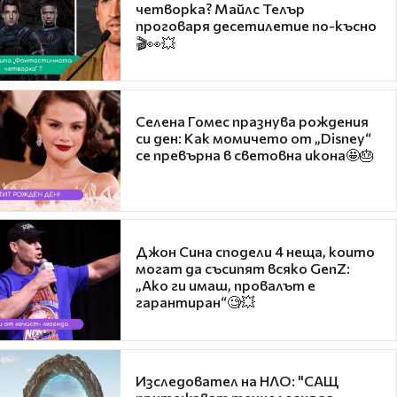
четворка? Майлс Телър
проговаря десетилетие по-късно
🎬👀💥
Селена Гомес празнува рождения
си ден: Как момичето от „Disney“
се превърна в световна икона🤩🎂
Джон Сина сподели 4 неща, които
могат да съсипят всяко GenZ:
„Ако ги имаш, провалът е
гарантиран“🧐💥
Изследовател на НЛО: "САЩ