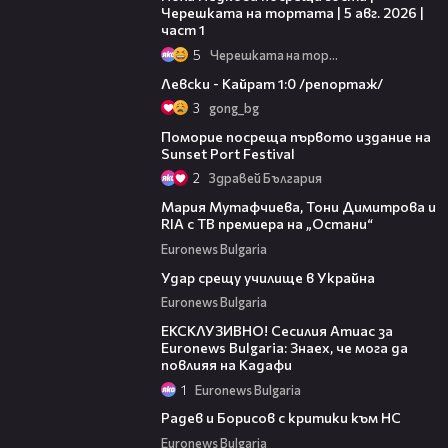
Черешката на тортата | 5 авг. 2026 |
част 1
5
Черешката на тортата
05:57
Левски - Кайрат 1:0 /репортаж/
3
gong_bg
05:54
Поморие посреща първото издание на
Sunset Port Festival
2
Здравей България
06:31
Мария Мутафчиева, Тони Димитрова и
RIA с ТВ премиера на „Остани“
Euronews Bulgaria
01:10
Удар срещу училище в Украйна
Euronews Bulgaria
11:06
ЕКСКЛУЗИВНО! Сесилия Атиас за
Euronews Bulgaria: Знаех, че мога да
повлияя на Кадафи
1
Euronews Bulgaria
01:38
Радев и Борисов с критики към НС
Euronews Bulgaria