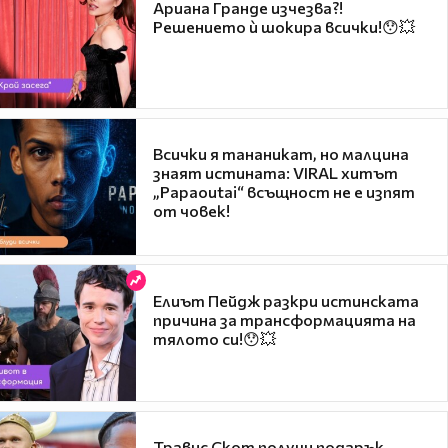
Ариана Гранде изчезва?!
Решението ѝ шокира всички!😯💥
Всички я тананикат, но малцина
знаят истината: VIRAL хитът
„Papaoutai“ всъщност не е изпят
от човек!
Елиът Пейдж разкри истинската
причина за трансформацията на
тялото си!😯💥
Травис Скот получи подарък