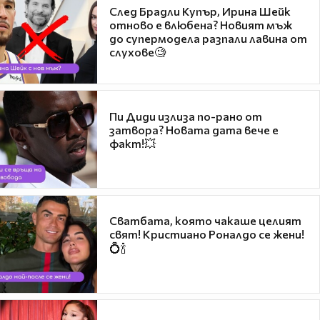
След Брадли Купър, Ирина Шейк
отново е влюбена? Новият мъж
до супермодела разпали лавина от
слухове🧐
Пи Диди излиза по-рано от
затвора? Новата дата вече е
факт!💥
Сватбата, която чакаше целият
свят! Кристиано Роналдо се жени!
💍🍾