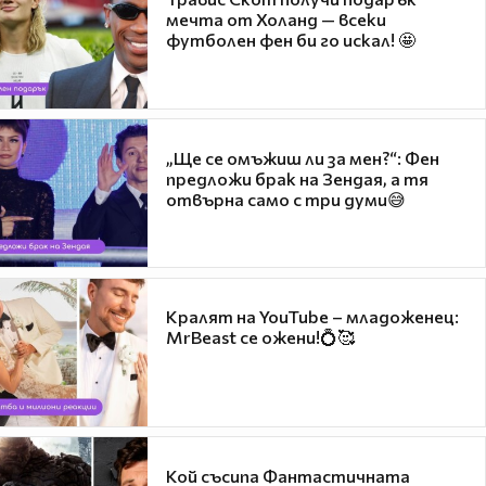
мечта от Холанд — всеки
футболен фен би го искал! 🤩
„Ще се омъжиш ли за мен?“: Фен
предложи брак на Зендая, а тя
отвърна само с три думи😅
Кралят на YouTube – младоженец:
MrBeast се ожени!💍🥰
Кой съсипа Фантастичната