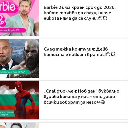
Barbie 2 има краен срок до 2026,
който трябва да спази, иначе
никога няма да се случи.😯💥
След тежка контузия: Дейв
Батиста е новият Кратос!😯💥
„Спайдър-мен: Нов ден“ буквално
взриви кината у нас – ето защо
всички говорят за него👀🎬