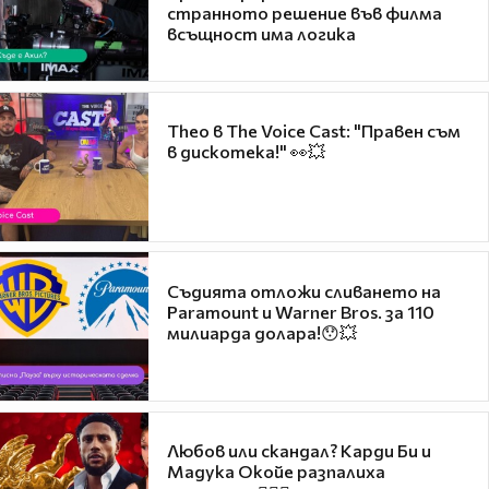
странното решение във филма
всъщност има логика
Theo в The Voice Cast: "Правен съм
в дискотека!" 👀💥
Съдията отложи сливането на
Paramount и Warner Bros. за 110
милиарда долара!😯💥
Любов или скандал? Карди Би и
Мадука Окойе разпалиха