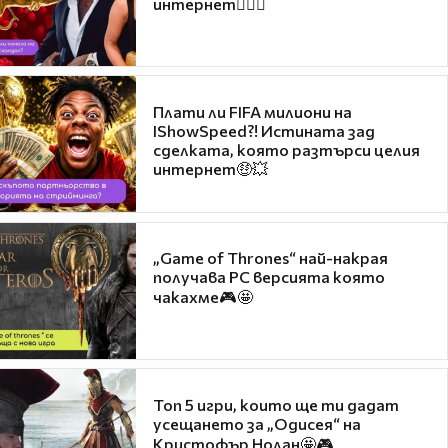
интернет❤️‍🔥🔥
Плати ли FIFA милиони на
IShowSpeed?! Истината зад
сделката, която разтърси целия
интернет🤑💥
„Game of Thrones“ най-накрая
получава PC версията която
чакахме🎮🤩
Топ 5 игри, които ще ти дадат
усещането за „Одисея“ на
Кристофър Нолан🤩🎮