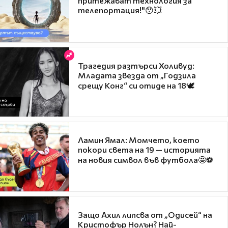
притежават технология за
телепортация!"😯💥
Трагедия разтърси Холивуд:
Младата звезда от „Годзила
срещу Конг“ си отиде на 18🕊️
Ламин Ямал: Момчето, което
покори света на 19 — историята
на новия символ във футбола🤩⚽
Защо Ахил липсва от „Одисей“ на
Кристофър Нолън? Най-