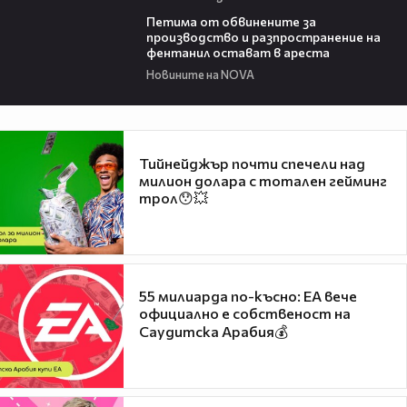
00:43
Петима от обвинените за
производство и разпространение на
фентанил остават в ареста
Новините на NOVA
Тийнейджър почти спечели над
милион долара с тотален гейминг
трол😯💥
55 милиарда по-късно: EA вече
официално е собственост на
Саудитска Арабия💰