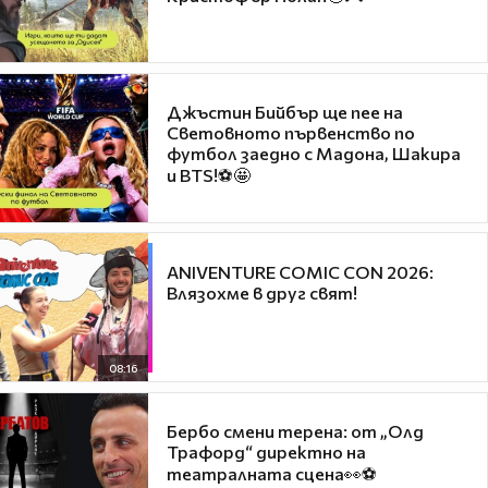
Джъстин Бийбър ще пее на
Световното първенство по
футбол заедно с Мадона, Шакира
и BTS!⚽🤩
ANIVENTURE COMIC CON 2026:
Влязохме в друг свят!
08:16
Бербо смени терена: от „Олд
Трафорд“ директно на
театралната сцена👀⚽