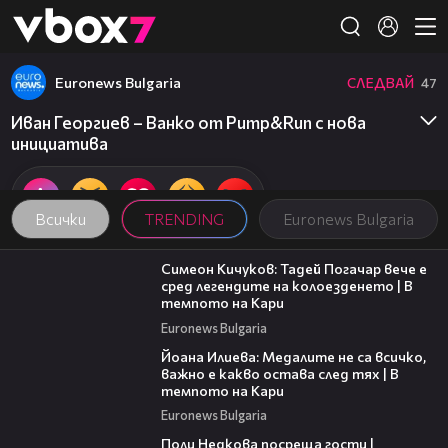
Member of
👾
Euronews Bulgaria
СЛЕДВАЙ
47
Иван Георгиев – Ванко от Pump&Run с нова
инициатива
Всички
TRENDING
Euronews Bulgaria
11:23
Симеон Кичуков: Тадей Погачар вече е
сред легендите на колоезденето | В
темпото на Кари
Euronews Bulgaria
14:33
Йоана Илиева: Медалите не са всичко,
важно е какво остава след тях | В
темпото на Кари
Euronews Bulgaria
19:25
Поли Недкова посреща гости |