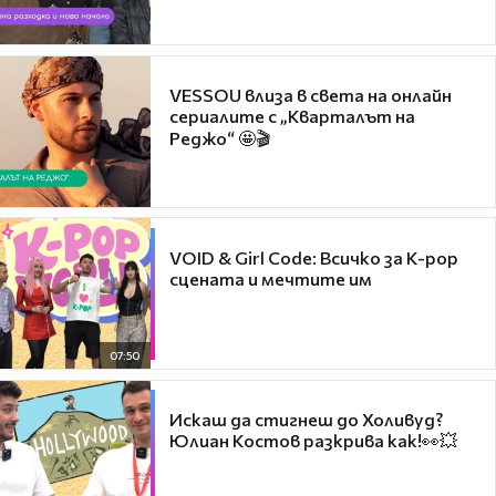
VESSOU влиза в света на онлайн
сериалите с „Кварталът на
Реджо“ 🤩🎬
VOID & Girl Code: Всичко за K-pop
сцената и мечтите им
07:50
Искаш да стигнеш до Холивуд?
Юлиан Костов разкрива как!👀💥