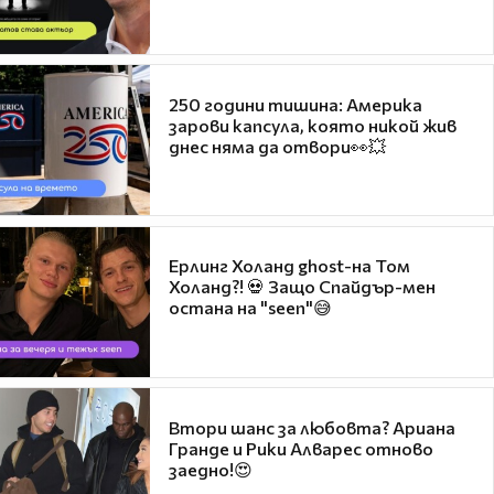
250 години тишина: Америка
зарови капсула, която никой жив
днес няма да отвори👀💥
Ерлинг Холанд ghost-на Том
Холанд?! 💀 Защо Спайдър-мен
остана на "seen"😅
Втори шанс за любовта? Ариана
Гранде и Рики Алварес отново
заедно!😍