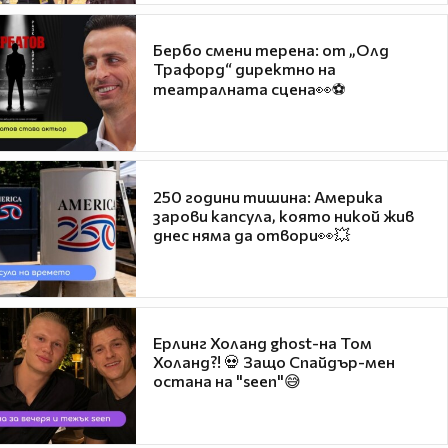
Бербо смени терена: от „Олд
Трафорд“ директно на
театралната сцена👀⚽
250 години тишина: Америка
зарови капсула, която никой жив
днес няма да отвори👀💥
Ерлинг Холанд ghost-на Том
Холанд?! 💀 Защо Спайдър-мен
остана на "seen"😅