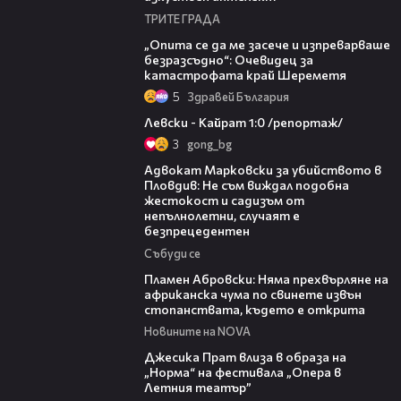
ТРИТЕ ГРАДА
06:38
„Опита се да ме засече и изпреварваше
безразсъдно“: Очевидец за
катастрофата край Шереметя
5
Здравей България
05:57
Левски - Кайрат 1:0 /репортаж/
3
gong_bg
11:09
Адвокат Марковски за убийството в
Пловдив: Не съм виждал подобна
жестокост и садизъм от
непълнолетни, случаят е
безпрецедентен
Събуди се
13:17
Пламен Абровски: Няма прехвърляне на
африканска чума по свинете извън
стопанствата, където е открита
Новините на NOVA
05:46
Джесика Прат влиза в образа на
„Норма“ на фестивала „Опера в
Летния театър”