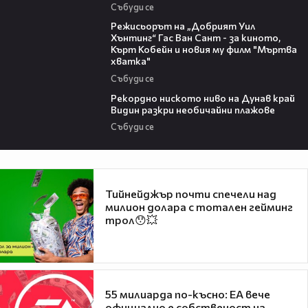
Събуди се
13:42
Режисьорът на „Добрият Уил
Хънтинг“ Гас Ван Сант - за киното,
Кърт Кобейн и новия му филм "Мъртва
хватка"
Събуди се
03:48
Рекордно ниското ниво на Дунав край
Видин разкри необичайни плажове
Събуди се
Тийнейджър почти спечели над
милион долара с тотален гейминг
трол😯💥
55 милиарда по-късно: EA вече
официално е собственост на