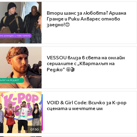
Втори шанс за любовта? Ариана
Гранде и Рики Алварес отново
заедно!😍
VESSOU влиза в света на онлайн
сериалите с „Кварталът на
Реджо“ 🤩🎬
VOID & Girl Code: Всичко за K-pop
сцената и мечтите им
07:50