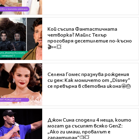
Кой съсипа Фантастичната
четворка? Майлс Телър
проговаря десетилетие по-късно
🎬👀💥
Селена Гомес празнува рождения
си ден: Как момичето от „Disney“
се превърна в световна икона🤩🎂
Джон Сина сподели 4 неща, които
могат да съсипят всяко GenZ:
„Ако ги имаш, провалът е
гарантиран“🧐💥