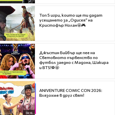
Топ 5 игри, които ще ти дадат
усещането за „Одисея“ на
Кристофър Нолан🤩🎮
Джъстин Бийбър ще пее на
Световното първенство по
футбол заедно с Мадона, Шакира
и BTS!⚽🤩
ANIVENTURE COMIC CON 2026:
Влязохме в друг свят!
08:16