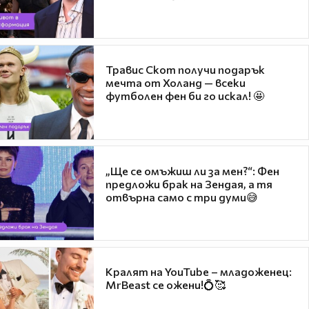
Травис Скот получи подарък
мечта от Холанд — всеки
футболен фен би го искал! 🤩
„Ще се омъжиш ли за мен?“: Фен
предложи брак на Зендая, а тя
отвърна само с три думи😅
Кралят на YouTube – младоженец:
MrBeast се ожени!💍🥰