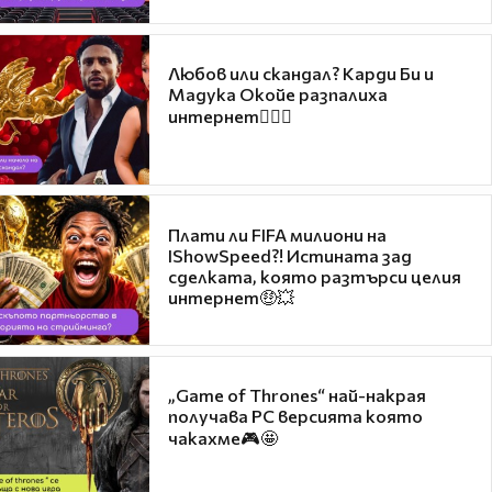
Любов или скандал? Карди Би и
Мадука Окойе разпалиха
интернет❤️‍🔥🔥
Плати ли FIFA милиони на
IShowSpeed?! Истината зад
сделката, която разтърси целия
интернет🤑💥
„Game of Thrones“ най-накрая
получава PC версията която
чакахме🎮🤩