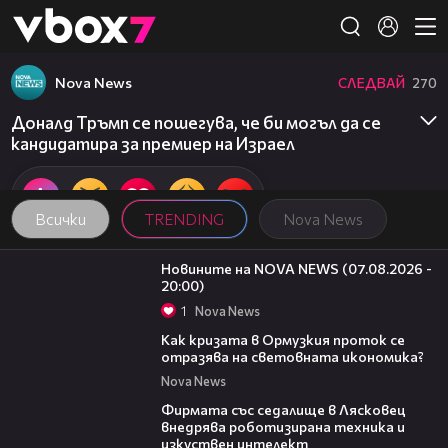
Member of
👾
Nova News
СЛЕДВАЙ
270
Доналд Тръмп се пошегува, че би могъл да се
кандидатира за премиер на Израел
Всички
TRENDING
Nova News
22:56
Новините на NOVA NEWS (07.08.2026 -
20:00)
1
Nova News
14:07
Как кризата в Ормузкия проток се
отразява на световната икономика?
Nova News
00:06
Фирмата със седалище в Лясковец
внедрява роботизирана техника и
изкуствен интелект