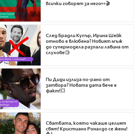
всички говорят за него👀🎬
След Брадли Купър, Ирина Шейк
отново е влюбена? Новият мъж
до супермодела разпали лавина от
слухове🧐
Пи Диди излиза по-рано от
затвора? Новата дата вече е
факт!💥
Сватбата, която чакаше целият
свят! Кристиано Роналдо се жени!