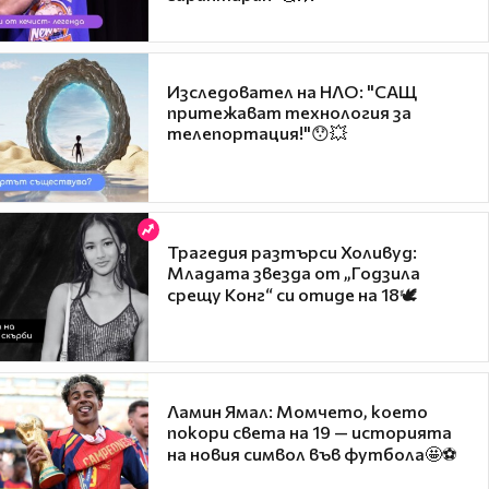
Изследовател на НЛО: "САЩ
притежават технология за
телепортация!"😯💥
Трагедия разтърси Холивуд:
Младата звезда от „Годзила
срещу Конг“ си отиде на 18🕊️
Ламин Ямал: Момчето, което
покори света на 19 — историята
на новия символ във футбола🤩⚽