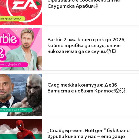
Саудитска Арабия💰
Barbie 2 има краен срок до 2026,
който трябва да спази, иначе
никога няма да се случи.😯💥
След тежка контузия: Дейв
Батиста е новият Кратос!😯💥
„Спайдър-мен: Нов ден“ буквално
взриви кината у нас – ето защо