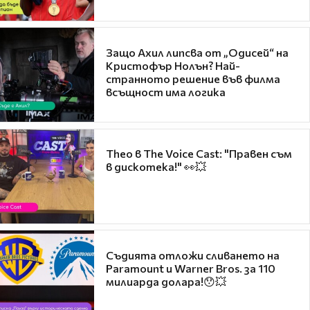
Защо Ахил липсва от „Одисей“ на
Кристофър Нолън? Най-
странното решение във филма
всъщност има логика
Theo в The Voice Cast: "Правен съм
в дискотека!" 👀💥
Съдията отложи сливането на
Paramount и Warner Bros. за 110
милиарда долара!😯💥