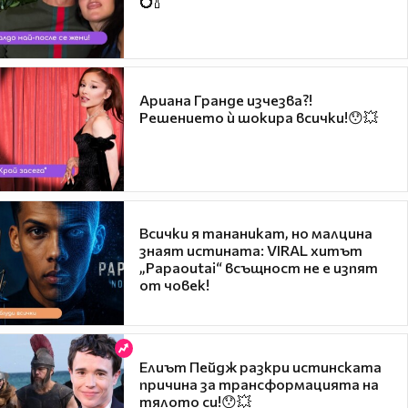
💍🍾
Ариана Гранде изчезва?!
Решението ѝ шокира всички!😯💥
Всички я тананикат, но малцина
знаят истината: VIRAL хитът
„Papaoutai“ всъщност не е изпят
от човек!
Елиът Пейдж разкри истинската
причина за трансформацията на
тялото си!😯💥