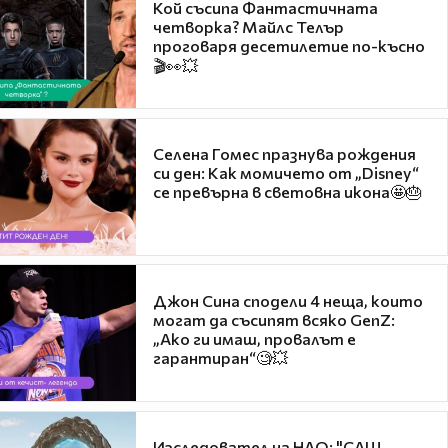
Кой съсипа Фантастичната
четворка? Майлс Телър
проговаря десетилетие по-късно
🎬👀💥
Селена Гомес празнува рождения
си ден: Как момичето от „Disney“
се превърна в световна икона🤩🎂
Джон Сина сподели 4 неща, които
могат да съсипят всяко GenZ:
„Ако ги имаш, провалът е
гарантиран“🧐💥
Изследовател на НЛО: "САЩ