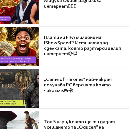
Мадука Окойе разпалиха
интернет❤️‍🔥🔥
Плати ли FIFA милиони на
IShowSpeed?! Истината зад
сделката, която разтърси целия
интернет🤑💥
„Game of Thrones“ най-накрая
получава PC версията която
чакахме🎮🤩
Топ 5 игри, които ще ти дадат
усещането за „Одисея“ на