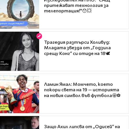
притежават технология за
телепортация!"😯💥
Трагедия разтърси Холивуд:
Младата звезда от „Годзила
срещу Конг“ си отиде на 18🕊️
Ламин Ямал: Момчето, което
покори света на 19 — историята
на новия символ във футбола🤩⚽
Защо Ахил липсва от „Одисей“ на