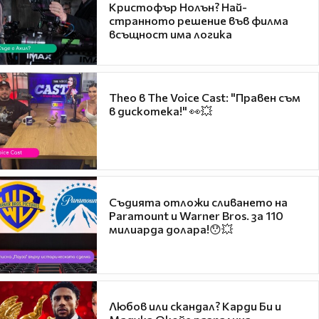
Кристофър Нолън? Най-
странното решение във филма
всъщност има логика
Theo в The Voice Cast: "Правен съм
в дискотека!" 👀💥
Съдията отложи сливането на
Paramount и Warner Bros. за 110
милиарда долара!😯💥
Любов или скандал? Карди Би и