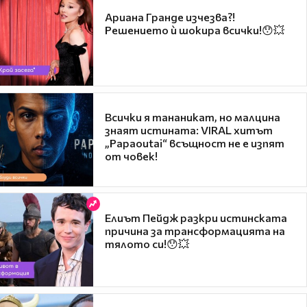
Ариана Гранде изчезва?!
Решението ѝ шокира всички!😯💥
Всички я тананикат, но малцина
знаят истината: VIRAL хитът
„Papaoutai“ всъщност не е изпят
от човек!
Елиът Пейдж разкри истинската
причина за трансформацията на
тялото си!😯💥