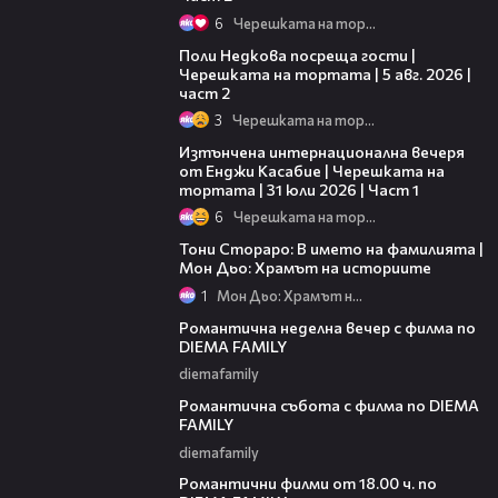
6
Черешката на тортата
13:03
Поли Недкова посреща гости |
Черешката на тортата | 5 авг. 2026 |
част 2
3
Черешката на тортата
18:07
Изтънчена интернационална вечеря
от Енджи Касабие | Черешката на
тортата | 31 юли 2026 | Част 1
6
Черешката на тортата
01:17:16
Тони Стораро: В името на фамилията |
Мон Дьо: Храмът на историите
1
Мон Дьо: Храмът на историите
00:20
Романтична неделна вечер с филма по
DIEMA FAMILY
diemafamily
00:21
Романтична събота с филма по DIEMA
FAMILY
diemafamily
00:36
Романтични филми от 18.00 ч. по