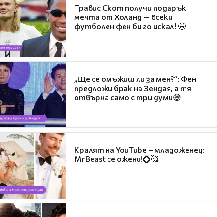
Травис Скот получи подарък
мечта от Холанд — всеки
футболен фен би го искал! 🤩
„Ще се омъжиш ли за мен?“: Фен
предложи брак на Зендая, а тя
отвърна само с три думи😅
Кралят на YouTube – младоженец:
MrBeast се ожени!💍🥰