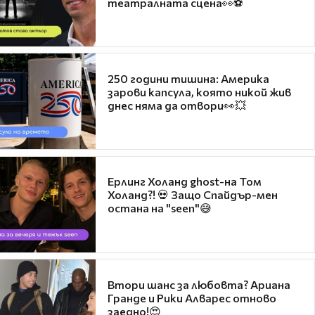
театралната сцена👀⚽
250 години тишина: Америка
зарови капсула, която никой жив
днес няма да отвори👀💥
Ерлинг Холанд ghost-на Том
Холанд?! 💀 Защо Спайдър-мен
остана на "seen"😅
Втори шанс за любовта? Ариана
Гранде и Рики Алварес отново
заедно!😍