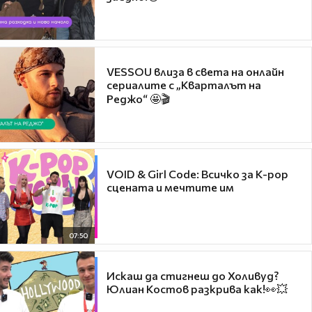
VESSOU влиза в света на онлайн
сериалите с „Кварталът на
Реджо“ 🤩🎬
VOID & Girl Code: Всичко за K-pop
сцената и мечтите им
07:50
Искаш да стигнеш до Холивуд?
Юлиан Костов разкрива как!👀💥