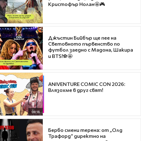
Кристофър Нолан🤩🎮
Джъстин Бийбър ще пее на
Световното първенство по
футбол заедно с Мадона, Шакира
и BTS!⚽🤩
ANIVENTURE COMIC CON 2026:
Влязохме в друг свят!
08:16
Бербо смени терена: от „Олд
Трафорд“ директно на