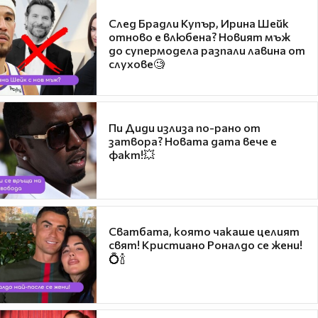
След Брадли Купър, Ирина Шейк
отново е влюбена? Новият мъж
до супермодела разпали лавина от
слухове🧐
Пи Диди излиза по-рано от
затвора? Новата дата вече е
факт!💥
Сватбата, която чакаше целият
свят! Кристиано Роналдо се жени!
💍🍾