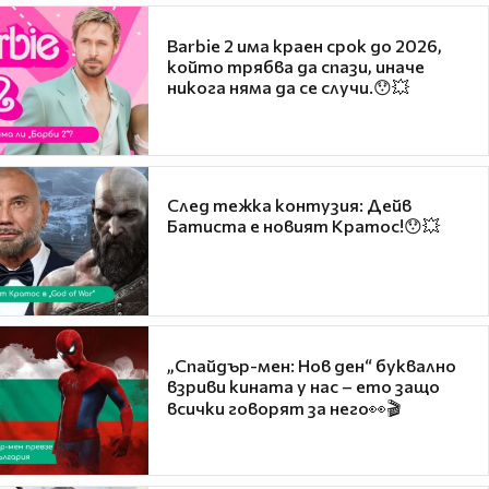
Barbie 2 има краен срок до 2026,
който трябва да спази, иначе
никога няма да се случи.😯💥
След тежка контузия: Дейв
Батиста е новият Кратос!😯💥
„Спайдър-мен: Нов ден“ буквално
взриви кината у нас – ето защо
всички говорят за него👀🎬