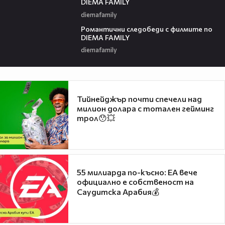
DIEMA FAMILY
diemafamily
00:36
Романтични следобеди с филмите по
DIEMA FAMILY
diemafamily
Тийнейджър почти спечели над
милион долара с тотален гейминг
трол😯💥
55 милиарда по-късно: EA вече
официално е собственост на
Саудитска Арабия💰