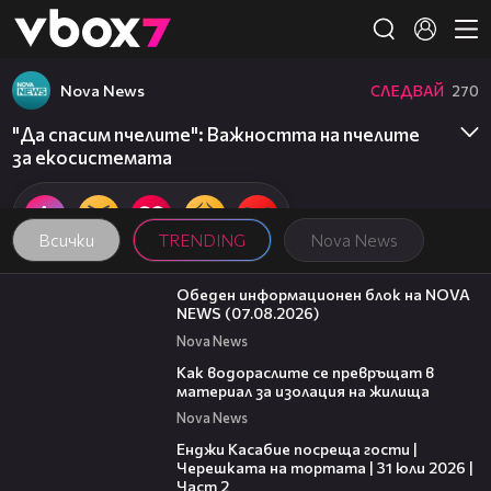
Member of
👾
Nova News
СЛЕДВАЙ
270
"Да спасим пчелите": Важността на пчелите
за екосистемата
Всички
TRENDING
Nova News
01:10:25
Обеден информационен блок на NOVA
NEWS (07.08.2026)
Nova News
04:03
Как водораслите се превръщат в
материал за изолация на жилища
Nova News
16:45
Енджи Касабие посреща гости |
Черешката на тортата | 31 юли 2026 |
Част 2