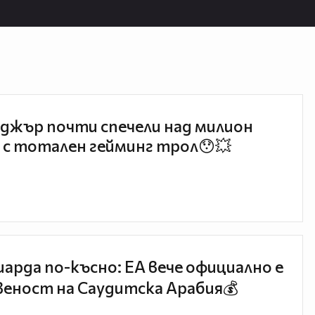
джър почти спечели над милион
 с тотален гейминг трол😯💥
иарда по-късно: EA вече официално е
еност на Саудитска Арабия💰