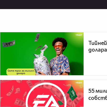
Тийней
долара
55 мил
собств