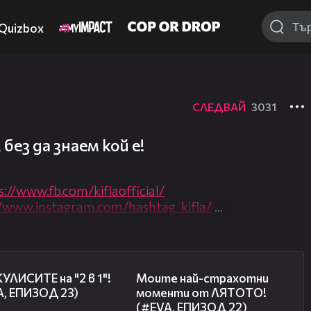
Quizbox
СЛЕДВАЙ
3031
без да знаем кой е!
s://www.fb.com/kiflaofficial/
//www.instagram.com/hashtag_kifla/
едай ТУК:
0195
06:59
09:17
УЛИСИТЕ на "2 в 1"!
Моите най-страхотни
A, ЕПИЗОД 23)
моменти от ЛЯТОТО!
(#EVA, ЕПИЗОД 22)