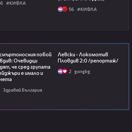
46
#КИФЛА
56
#КИФЛА
09:32
06:10
 смъртоносния побой
Левски - Локомотив
вдив: Очевидци
Пловдив 2:0 /репортаж/
ят, че сред групата
2
gongbg
йджъри е имало и
чета
Здравей България