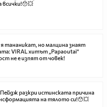
 всички!😯💥
 я тананикат, но малцина знаят
та: VIRAL хитът „Papaoutai“
ст не е изпят от човек!
Пейдж разкри истинската причина
нсформацията на тялото си!😯💥