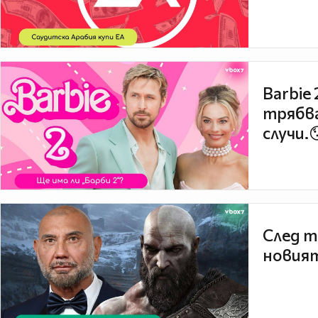
Barbie
трябва
случи.
След т
новият