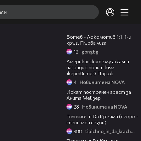
05:58
Ботев - Локомотив 1:1, 1-и
кръг, Първа лига
12
gongbg
01:00
Американските музикални
награди с почит към
жертвите в Париж
4
Новините на NOVA
00:35
Искат постоянен арест за
Анита Мейзер
28
Новините на NOVA
02:38
Типично: In Da Кръчма (скоро -
специален сезон)
388
tipichno_in_da_krachma
05:30
Типично: In Da Кръчма -