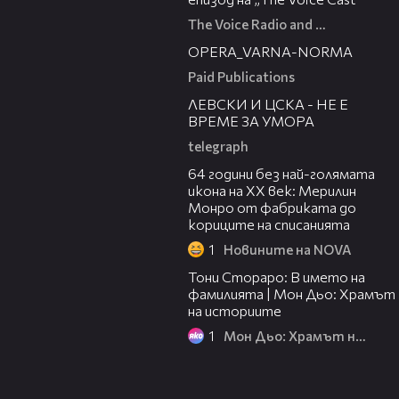
The Voice Radio and TV Bulgaria
00:30
OPERA_VARNA-NORMA
Paid Publications
31:36
ЛЕВСКИ И ЦСКА - НЕ Е
ВРЕМЕ ЗА УМОРА
telegraph
00:38
64 години без най-голямата
икона на XX век: Мерилин
Монро от фабриката до
кориците на списанията
1
Новините на NOVA
01:17:16
Тони Стораро: В името на
фамилията | Мон Дьо: Храмът
на историите
1
Мон Дьо: Храмът на историите