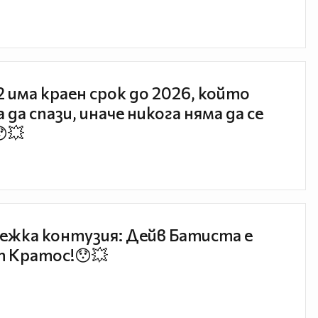
 2 има краен срок до 2026, който
 да спази, иначе никога няма да се
😯💥
ежка контузия: Дейв Батиста е
 Кратос!😯💥