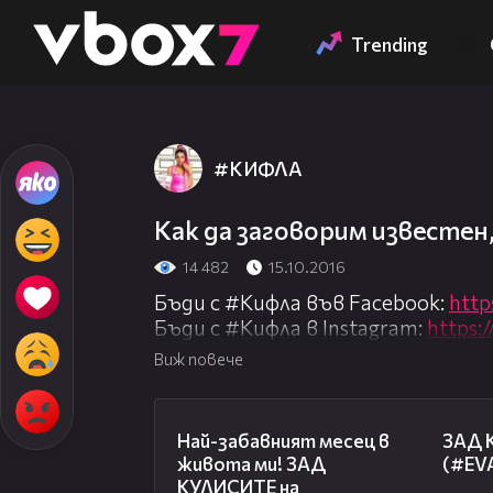
Member of
👾
Trending
#КИФЛА
Как да заговорим известен, 
14 482
15.10.2016
Бъди с #Кифла във Facebook:
http
Бъди с #Кифла в Instagram:
https:
Виж повече
Всички епизоди от новия сезон гл
http://www.vbox7.com/playlist:222
12:08
Най-забавният месец в
ЗАД К
живота ми! ЗАД
(#EV
КУЛИСИТЕ на