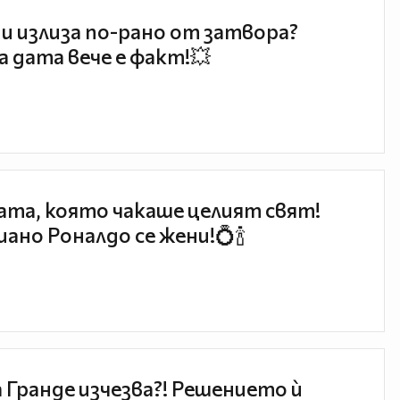
и излиза по-рано от затвора?
 дата вече е факт!💥
та, която чакаше целият свят!
ано Роналдо се жени!💍🍾
 Гранде изчезва?! Решението ѝ