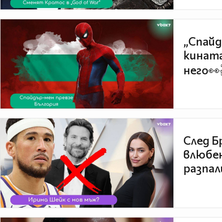
„Спайд
кината
него👀
След Б
влюбен
разпал