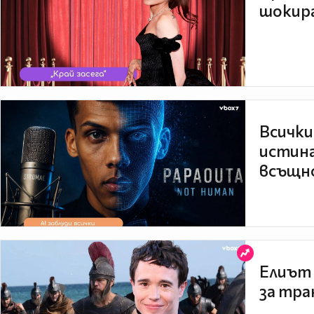
шокира
Всички
истина
всъщно
Елиът 
за тра