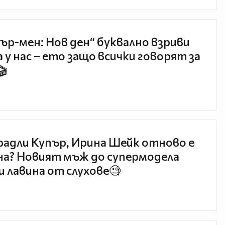
ър-мен: Нов ден“ буквално взриви
 у нас – ето защо всички говорят за
🎬
радли Купър, Ирина Шейк отново е
а? Новият мъж до супермодела
и лавина от слухове🧐