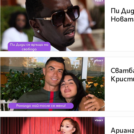
Пи Дид
Новата
Сватба
Кристи
Ариана