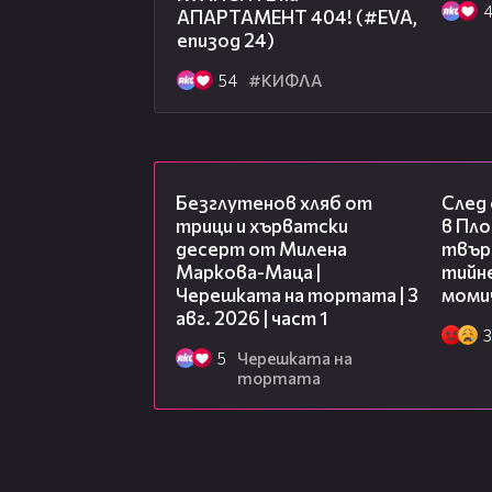
АПАРТАМЕНТ 404! (#EVA,
епизод 24)
54
#КИФЛА
16:02
Безглутенов хляб от
След
трици и хърватски
в Пло
десерт от Милена
твърд
Маркова-Маца |
тийне
Черешката на тортата | 3
моми
авг. 2026 | част 1
3
5
Черешката на
тортата