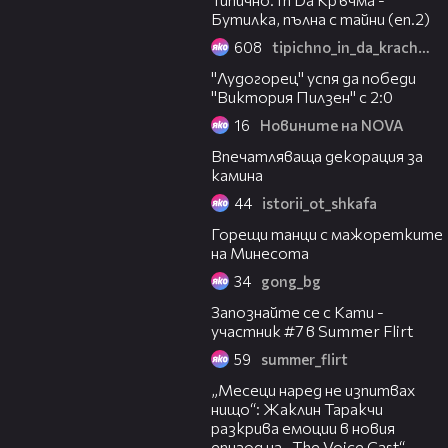
Бутилка, пълна с тайни (еп.2)
608
tipichno_in_da_krachma
00:27
"Лудогорец" успя да победи
"Виктория Пилзен" с 2:0
16
Новините на NOVA
05:08
Впечатляваща декорация за
камина
44
istorii_ot_shkafa
01:10
Горещи танци с мажоретките
на Минесота
34
gong_bg
01:44
Запознайте се с Кати -
участник #7 в Summer Flirt
59
summer_flirt
01:13:23
„Месеци наред не изпитвах
нищо“: Жаклин Таракчи
разкрива емоции в новия
епизод на „The Voice Cast“