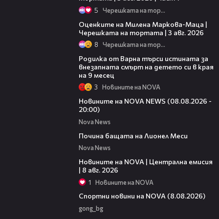
5
Черешката на тортата
14:06
Оценките на Милена Маркова-Маца |
Черешката на тортата | 3 авг. 2026
8
Черешката на тортата
03:09
Родилка от Варна търси истината за
внезапната смърт на детето си в края
на 9 месец
3
Новините на NOVA
22:47
Новините на NOVA NEWS (08.08.2026 -
20:00)
Nova News
04:21
Почина бащата на Лионел Меси
Nova News
29:15
Новините на NOVA | Централна емисия
| 8 авг. 2026
1
Новините на NOVA
04:09
Спортни новини на NOVA (8.08.2026)
gong_bg
02:01