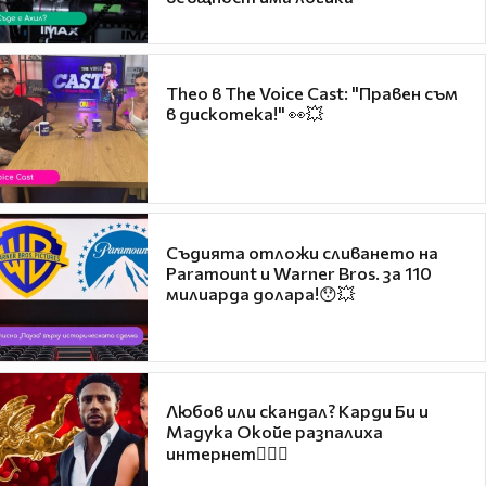
Theo в The Voice Cast: "Правен съм
в дискотека!" 👀💥
Съдията отложи сливането на
Paramount и Warner Bros. за 110
милиарда долара!😯💥
Любов или скандал? Карди Би и
Мадука Окойе разпалиха
интернет❤️‍🔥🔥