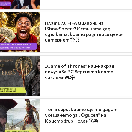
Плати ли FIFA милиони на
IShowSpeed?! Истината зад
сделката, която разтърси целия
интернет🤑💥
„Game of Thrones“ най-накрая
получава PC версията която
чакахме🎮🤩
Топ 5 игри, които ще ти дадат
усещането за „Одисея“ на
Кристофър Нолан🤩🎮