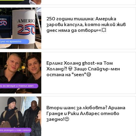
250 години тишина: Америка
зарови капсула, която никой жив
днес няма да отвори👀💥
Ерлинг Холанд ghost-на Том
Холанд?! 💀 Защо Спайдър-мен
остана на "seen"😅
Втори шанс за любовта? Ариана
Гранде и Рики Алварес отново
заедно!😍