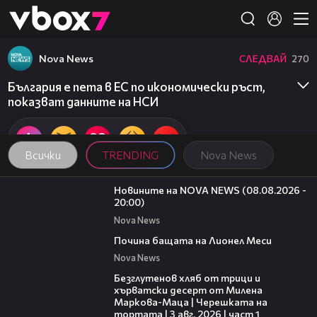
Member of
👾
Nova News
СЛЕДВАЙ
270
България е пета в ЕС по икономически ръст,
показват данните на НСИ
Всички
TRENDING
Nova News
22:47
Новините на NOVA NEWS (08.08.2026 -
20:00)
Nova News
04:21
Почина бащата на Лионел Меси
Nova News
16:02
Безглутенов хляб от трици и
хърватски десерт от Милена
Маркова-Маца | Черешката на
тортата | 3 авг. 2026 | част 1