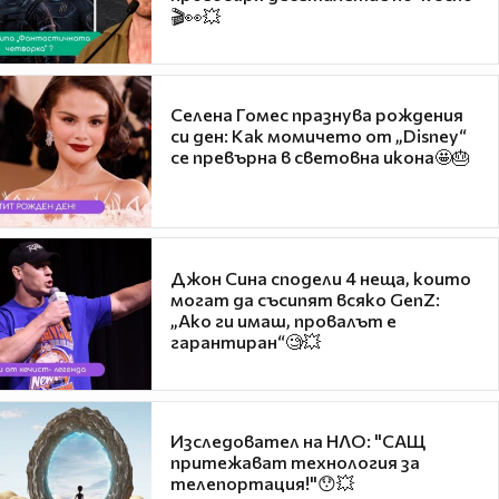
🎬👀💥
Селена Гомес празнува рождения
си ден: Как момичето от „Disney“
се превърна в световна икона🤩🎂
Джон Сина сподели 4 неща, които
могат да съсипят всяко GenZ:
„Ако ги имаш, провалът е
гарантиран“🧐💥
Изследовател на НЛО: "САЩ
притежават технология за
телепортация!"😯💥