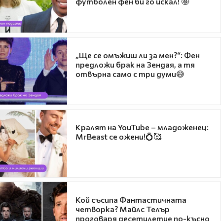
футболен фен би го искал! 🤩
„Ще се омъжиш ли за мен?“: Фен
предложи брак на Зендая, а тя
отвърна само с три думи😅
Кралят на YouTube – младоженец:
MrBeast се ожени!💍🥰
Кой съсипа Фантастичната
четворка? Майлс Телър
проговаря десетилетие по-късно