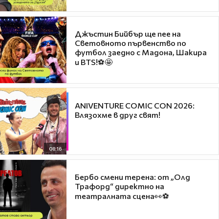
Джъстин Бийбър ще пее на
Световното първенство по
футбол заедно с Мадона, Шакира
и BTS!⚽🤩
ANIVENTURE COMIC CON 2026:
Влязохме в друг свят!
08:16
Бербо смени терена: от „Олд
Трафорд“ директно на
театралната сцена👀⚽