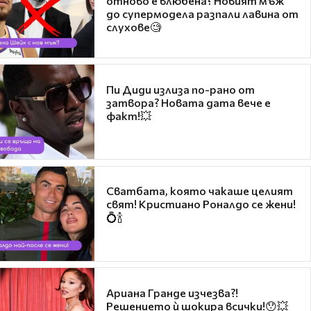
отново е влюбена? Новият мъж
до супермодела разпали лавина от
слухове🧐
Пи Диди излиза по-рано от
затвора? Новата дата вече е
факт!💥
Сватбата, която чакаше целият
свят! Кристиано Роналдо се жени!
💍🍾
Ариана Гранде изчезва?!
Решението ѝ шокира всички!😯💥