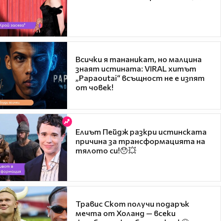
Всички я тананикат, но малцина
знаят истината: VIRAL хитът
„Papaoutai“ всъщност не е изпят
от човек!
Елиът Пейдж разкри истинската
причина за трансформацията на
тялото си!😯💥
Травис Скот получи подарък
мечта от Холанд — всеки