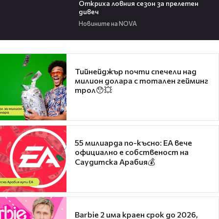
Откриха ловния сезон за прелетен
дивеч
Новините на NOVA
Тийнейджър почти спечели над
милион долара с тотален гейминг
трол😯💥
55 милиарда по-късно: EA вече
официално е собственост на
Саудитска Арабия💰
Barbie 2 има краен срок до 2026,