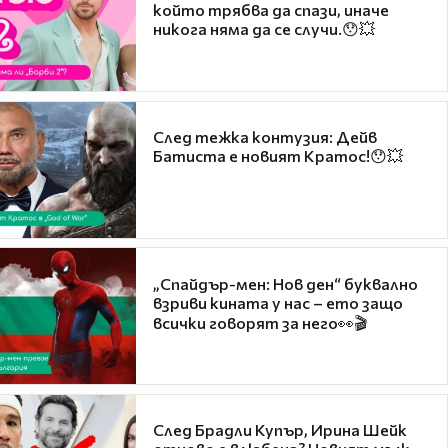
който трябва да спази, иначе
никога няма да се случи.😯💥
След тежка контузия: Дейв
Батиста е новият Кратос!😯💥
„Спайдър-мен: Нов ден“ буквално
взриви кината у нас – ето защо
всички говорят за него👀🎬
След Брадли Купър, Ирина Шейк