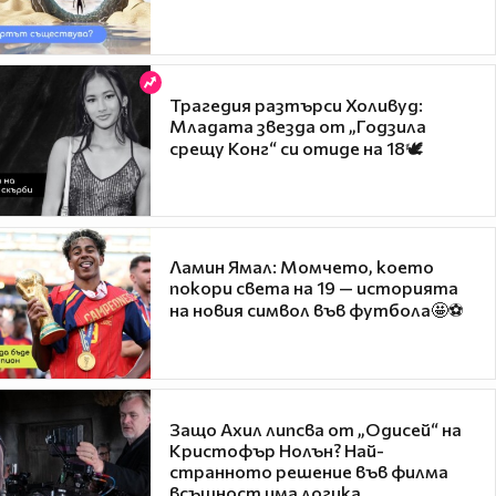
Трагедия разтърси Холивуд:
Младата звезда от „Годзила
срещу Конг“ си отиде на 18🕊️
Ламин Ямал: Момчето, което
покори света на 19 — историята
на новия символ във футбола🤩⚽
Защо Ахил липсва от „Одисей“ на
Кристофър Нолън? Най-
странното решение във филма
всъщност има логика