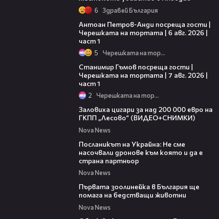
6
Здравей България
19:09
Антоан Петров-Анди посреща гости |
Черешката на тортата | 6 авг. 2026 |
част 1
5
Черешката на тортата
16:22
Станимир Гъмов посреща гости |
Черешката на тортата | 7 авг. 2026 |
част 1
2
Черешката на тортата
01:09
Заловиха цигари за над 200 000 евро на
ГКПП „Лесово” (ВИДЕО+СНИМКИ)
Nova News
01:23
Посланикът на Украйна: Не сме
насочвали дронове към която и да е
страна партньор
Nova News
01:15
Първата зоолинейка в България ще
помага на бедстващи животни
Nova News
03:48