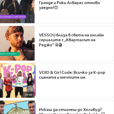
Гранде и Рики Алварес отново
заедно!😍
VESSOU влиза в света на онлайн
сериалите с „Кварталът на
Реджо“ 🤩🎬
VOID & Girl Code: Всичко за K-pop
сцената и мечтите им
07:50
Искаш да стигнеш до Холивуд?