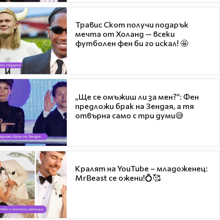
Травис Скот получи подарък
мечта от Холанд — всеки
футболен фен би го искал! 🤩
„Ще се омъжиш ли за мен?“: Фен
предложи брак на Зендая, а тя
отвърна само с три думи😅
Кралят на YouTube – младоженец:
MrBeast се ожени!💍🥰