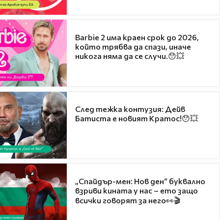
Barbie 2 има краен срок до 2026,
който трябва да спази, иначе
никога няма да се случи.😯💥
След тежка контузия: Дейв
Батиста е новият Кратос!😯💥
„Спайдър-мен: Нов ден“ буквално
взриви кината у нас – ето защо
всички говорят за него👀🎬