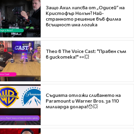
Защо Ахил липсва от „Одисей“ на
Кристофър Нолън? Най-
странното решение във филма
всъщност има логика
Theo в The Voice Cast: "Правен съм
в дискотека!" 👀💥
Съдията отложи сливането на
Paramount и Warner Bros. за 110
милиарда долара!😯💥