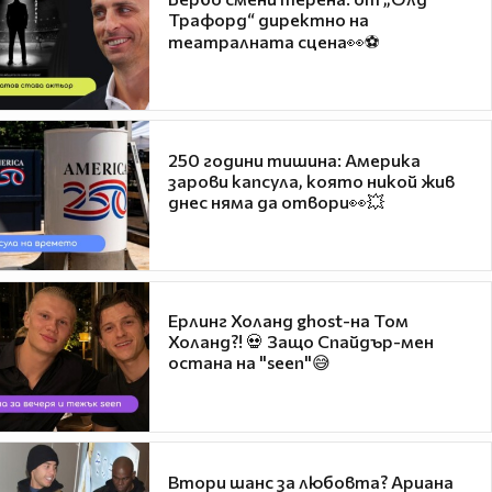
Трафорд“ директно на
театралната сцена👀⚽
250 години тишина: Америка
зарови капсула, която никой жив
днес няма да отвори👀💥
Ерлинг Холанд ghost-на Том
Холанд?! 💀 Защо Спайдър-мен
остана на "seen"😅
Втори шанс за любовта? Ариана