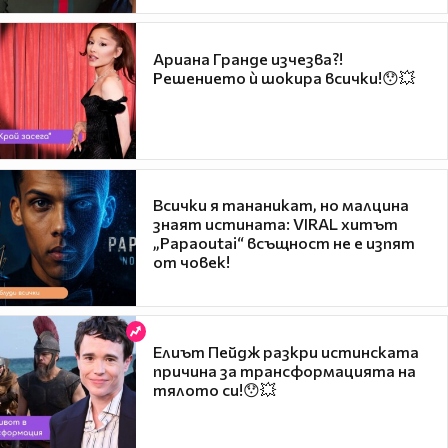
Ариана Гранде изчезва?!
Решението ѝ шокира всички!😯💥
Всички я тананикат, но малцина
знаят истината: VIRAL хитът
„Papaoutai“ всъщност не е изпят
от човек!
Елиът Пейдж разкри истинската
причина за трансформацията на
тялото си!😯💥