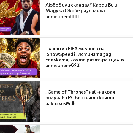
Любов или скандал? Карди Би и
Мадука Окойе разпалиха
интернет❤️‍🔥🔥
Плати ли FIFA милиони на
IShowSpeed?! Истината зад
сделката, която разтърси целия
интернет🤑💥
„Game of Thrones“ най-накрая
получава PC версията която
чакахме🎮🤩