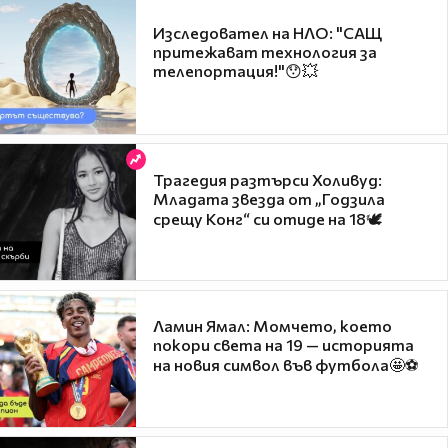
Изследовател на НЛО: "САЩ
притежават технология за
телепортация!"😯💥
Трагедия разтърси Холивуд:
Младата звезда от „Годзила
срещу Конг“ си отиде на 18🕊️
Ламин Ямал: Момчето, което
покори света на 19 — историята
на новия символ във футбола🤩⚽