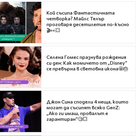
Кой съсипа Фантастичната
четворка? Майлс Телър
проговаря десетилетие по-късно
🎬👀💥
Селена Гомес празнува рождения
си ден: Как момичето от „Disney“
се превърна в световна икона🤩🎂
Джон Сина сподели 4 неща, които
могат да съсипят всяко GenZ:
„Ако ги имаш, провалът е
гарантиран“🧐💥