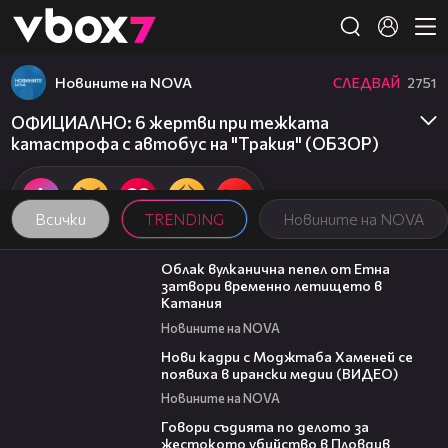
Member of
👾
Новините на NOVA
СЛЕДВАЙ
2751
ОФИЦИАЛНО: 6 жертви при тежката
катастрофа с автобус на "Тракия" (ОБЗОР)
Всички
TRENDING
Новините на NOVA
03:48
Облак вулканична пепел от Етна
затвори временно летището в
Катания
Новините на NOVA
00:13
Нови кадри с Моджтаба Хаменей се
появиха в ирански медии (ВИДЕО)
Новините на NOVA
16:28
Говори съдията по делото за
жестокото убийство в Пловдив