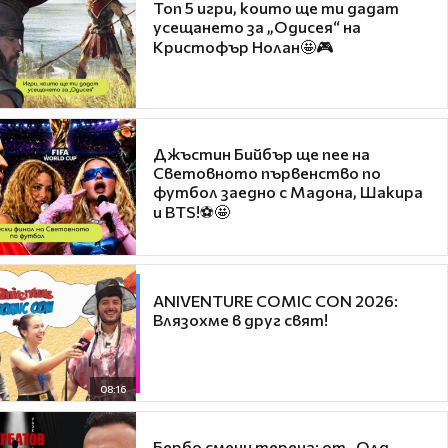
Топ 5 игри, които ще ти дадат
усещането за „Одисея“ на
Кристофър Нолан🤩🎮
Джъстин Бийбър ще пее на
Световното първенство по
футбол заедно с Мадона, Шакира
и BTS!⚽🤩
ANIVENTURE COMIC CON 2026:
Влязохме в друг свят!
08:16
Бербо смени терена: от „Олд