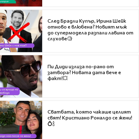
След Брадли Купър, Ирина Шейк
отново е влюбена? Новият мъж
до супермодела разпали лавина от
слухове🧐
Пи Диди излиза по-рано от
затвора? Новата дата вече е
факт!💥
Сватбата, която чакаше целият
свят! Кристиано Роналдо се жени!
💍🍾