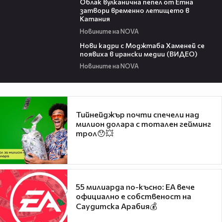
Облак вулканична пепел от Етна
затвори временно летището в
Катания
Новините на NOVA
00:13
Нови кадри с Моджтаба Хаменей се
появиха в ирански медии (ВИДЕО)
Новините на NOVA
Тийнейджър почти спечели над
милион долара с тотален гейминг
трол😯💥
55 милиарда по-късно: EA вече
официално е собственост на
Саудитска Арабия💰