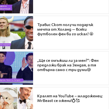
Травис Скот получи подарък
мечта от Холанд — всеки
футболен фен би го искал! 🤩
„Ще се омъжиш ли за мен?“: Фен
предложи брак на Зендая, а тя
отвърна само с три думи😅
Кралят на YouTube – младоженец:
MrBeast се ожени!💍🥰