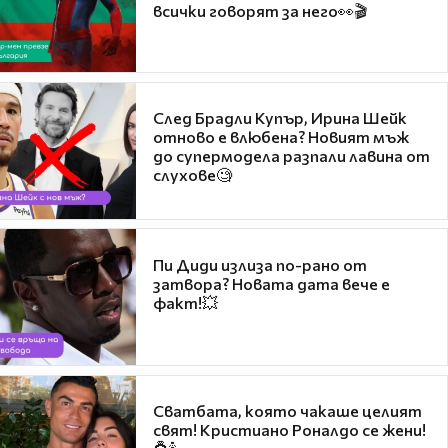
всички говорят за него👀🎬
След Брадли Купър, Ирина Шейк
отново е влюбена? Новият мъж
до супермодела разпали лавина от
слухове🧐
Пи Диди излиза по-рано от
затвора? Новата дата вече е
факт!💥
Сватбата, която чакаше целият
свят! Кристиано Роналдо се жени!