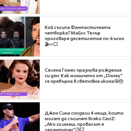
Кой съсипа Фантастичната
четворка? Майлс Телър
проговаря десетилетие по-късно
🎬👀💥
Селена Гомес празнува рождения
си ден: Как момичето от „Disney“
се превърна в световна икона🤩🎂
Джон Сина сподели 4 неща, които
могат да съсипят всяко GenZ:
„Ако ги имаш, провалът е
гарантиран“🧐💥