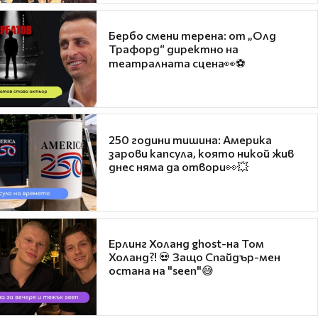
Бербо смени терена: от „Олд
Трафорд“ директно на
театралната сцена👀⚽
250 години тишина: Америка
зарови капсула, която никой жив
днес няма да отвори👀💥
Ерлинг Холанд ghost-на Том
Холанд?! 💀 Защо Спайдър-мен
остана на "seen"😅