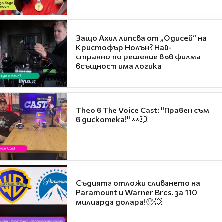
Защо Ахил липсва от „Одисей“ на
Кристофър Нолън? Най-
странното решение във филма
всъщност има логика
Theo в The Voice Cast: "Правен съм
в дискотека!" 👀💥
Съдията отложи сливането на
Paramount и Warner Bros. за 110
милиарда долара!😯💥