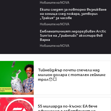
Новините на NOVA
03:09
Екипи следят за повторно възникване
на огнища след пожара, затворил
„Тракия“ за часове
Новините на NOVA
00:48
Емблематичният ледоразбивач Arctic
Sunrise на „Грийнпийс” акостира във
Варна
Новините на NOVA
Тийнейджър почти спечели над
милион долара с тотален гейминг
трол😯💥
55 милиарда по-късно: EA вече
официално е собственост на