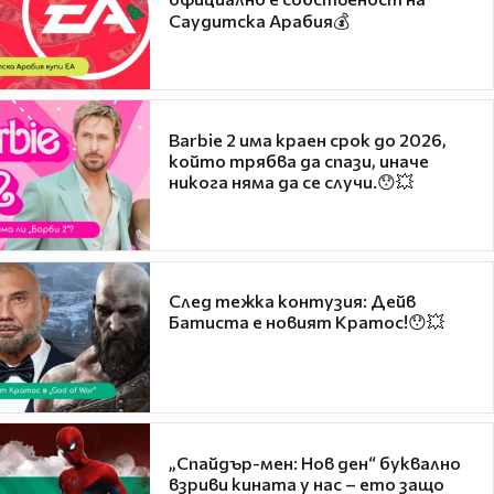
Саудитска Арабия💰
Barbie 2 има краен срок до 2026,
който трябва да спази, иначе
никога няма да се случи.😯💥
След тежка контузия: Дейв
Батиста е новият Кратос!😯💥
„Спайдър-мен: Нов ден“ буквално
взриви кината у нас – ето защо