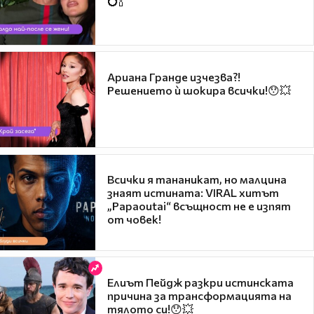
💍🍾
Ариана Гранде изчезва?!
Решението ѝ шокира всички!😯💥
Всички я тананикат, но малцина
знаят истината: VIRAL хитът
„Papaoutai“ всъщност не е изпят
от човек!
Елиът Пейдж разкри истинската
причина за трансформацията на
тялото си!😯💥