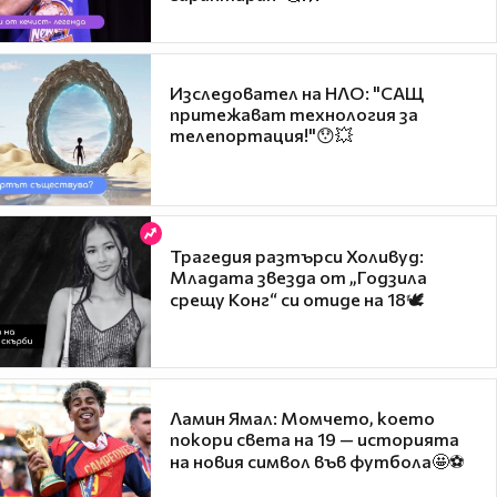
Изследовател на НЛО: "САЩ
притежават технология за
телепортация!"😯💥
Трагедия разтърси Холивуд:
Младата звезда от „Годзила
срещу Конг“ си отиде на 18🕊️
Ламин Ямал: Момчето, което
покори света на 19 — историята
на новия символ във футбола🤩⚽