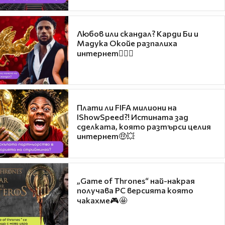
Любов или скандал? Карди Би и
Мадука Окойе разпалиха
интернет❤️‍🔥🔥
Плати ли FIFA милиони на
IShowSpeed?! Истината зад
сделката, която разтърси целия
интернет🤑💥
„Game of Thrones“ най-накрая
получава PC версията която
чакахме🎮🤩