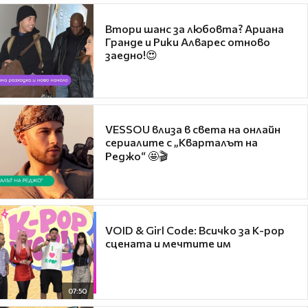
Втори шанс за любовта? Ариана
Гранде и Рики Алварес отново
заедно!😍
VESSOU влиза в света на онлайн
сериалите с „Кварталът на
Реджо“ 🤩🎬
VOID & Girl Code: Всичко за K-pop
сцената и мечтите им
07:50