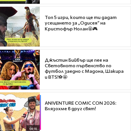
Топ 5 игри, които ще ти дадат
усещането за „Одисея“ на
Кристофър Нолан🤩🎮
Джъстин Бийбър ще пее на
Световното първенство по
футбол заедно с Мадона, Шакира
и BTS!⚽🤩
ANIVENTURE COMIC CON 2026:
Влязохме в друг свят!
08:16