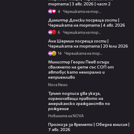
тортата | 3 авг. 2026 | част 2
4
Черешката на тортата
17:43
Димитър Донски посреща гости |
Черешката на тортата | 4 авг. 2026
6
Черешката на тортата
19:47
Ана Шермин посреща гости |
Черешката на тортата | 20 юли 2026
14
Черешката на тортата
00:31
Министър Георги Пеев осъди
свалянето на дете със СОП от
автобус като неморално и
неприемливо
Nova News
01:24
Тръмп подписа два указа,
ограничаващи правото на
американско гражданство по
рождение
Новините на NOVA
02:23
Прогноза за времето | Обедна емисия |
7 авг. 2026