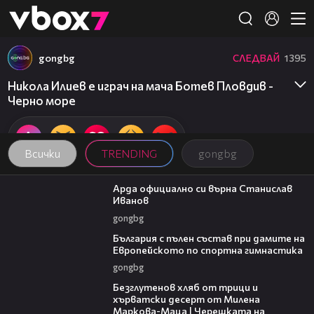
Member of
👾
gongbg
СЛЕДВАЙ
1395
Никола Илиев е играч на мача Ботев Пловдив -
Черно море
Всички
TRENDING
gongbg
00:19
Арда официално си върна Станислав
Иванов
gongbg
00:47
България с пълен състав при дамите на
Европейското по спортна гимнастика
gongbg
15:35
Безглутенов хляб от трици и
хърватски десерт от Милена
Маркова-Маца | Черешката на