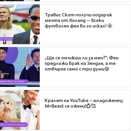
Травис Скот получи подарък
мечта от Холанд — всеки
футболен фен би го искал! 🤩
„Ще се омъжиш ли за мен?“: Фен
предложи брак на Зендая, а тя
отвърна само с три думи😅
Кралят на YouTube – младоженец:
MrBeast се ожени!💍🥰