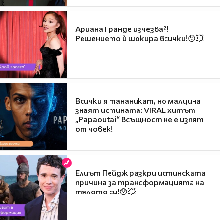
Ариана Гранде изчезва?!
Решението ѝ шокира всички!😯💥
Всички я тананикат, но малцина
знаят истината: VIRAL хитът
„Papaoutai“ всъщност не е изпят
от човек!
Елиът Пейдж разкри истинската
причина за трансформацията на
тялото си!😯💥