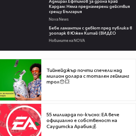
Адмирал Ефтимов за дрона край
Кардам: Няма преднамерени действия
срещу България
Nova News
00:50
Бебе ламантин с дебют пред публика в
зоопарк в Южен Китай (ВИДЕО
Новините на NOVA
Тийнейджър почти спечели над
милион долара с тотален гейминг
трол😯💥
55 милиарда по-късно: EA вече
официално е собственост на
Саудитска Арабия💰