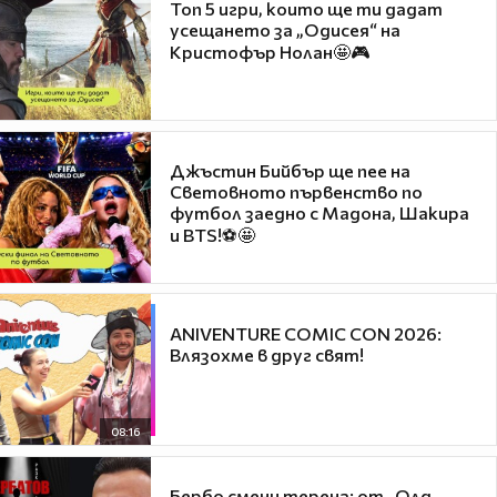
Топ 5 игри, които ще ти дадат
усещането за „Одисея“ на
Кристофър Нолан🤩🎮
Джъстин Бийбър ще пее на
Световното първенство по
футбол заедно с Мадона, Шакира
и BTS!⚽🤩
ANIVENTURE COMIC CON 2026:
Влязохме в друг свят!
08:16
Бербо смени терена: от „Олд