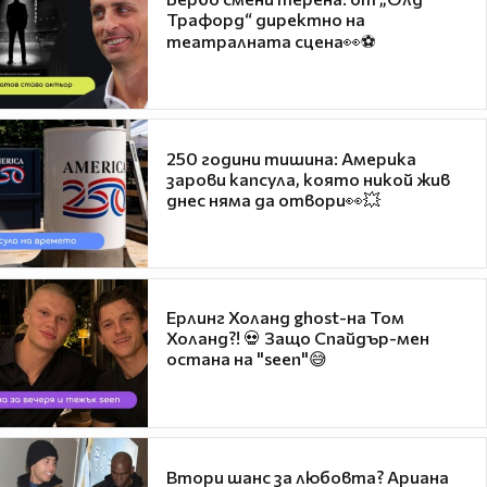
Трафорд“ директно на
театралната сцена👀⚽
250 години тишина: Америка
зарови капсула, която никой жив
днес няма да отвори👀💥
Ерлинг Холанд ghost-на Том
Холанд?! 💀 Защо Спайдър-мен
остана на "seen"😅
Втори шанс за любовта? Ариана