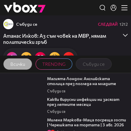
Member of
👾
Събуди се
СЛЕДВАЙ
1212
Атанас Илков: Аз съм човек на МВР, нямам
политически гръб
Всички
TRENDING
Събуди се
05:03
Магията Лондон: Английската
столица през погледа на младите
Събуди се
03:37
Какви вирусни инфекции ни засягат
през летните месеци
Събуди се
20:17
Милена Маркова-Маца посреща гости
| Черешката на тортата | 3 авг. 2026