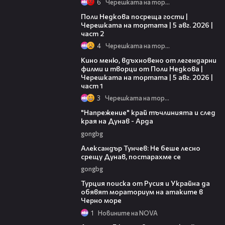
6
Черешката на тортата
13:03
Поли Недкова посреща гости |
Черешката на тортата | 5 авг. 2026 |
част 2
4
Черешката на тортата
15:39
Кино меню, вдъхновено от легендарни
филми и творци от Поли Недкова |
Черешката на тортата | 5 авг. 2026 |
част 1
3
Черешката на тортата
00:37
"Напрежение" край тъчлинията и след
края на Дунав - Арда
gongbg
02:50
Александър Тунчев: Не беше лесно
срещу Дунав, постарахме се
gongbg
03:02
Турция поиска от Русия и Украйна да
обявят мораториум на атаките в
Черно море
1
Новините на NOVA
01:48