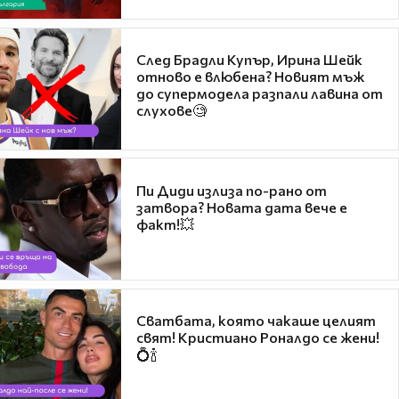
След Брадли Купър, Ирина Шейк
отново е влюбена? Новият мъж
до супермодела разпали лавина от
слухове🧐
Пи Диди излиза по-рано от
затвора? Новата дата вече е
факт!💥
Сватбата, която чакаше целият
свят! Кристиано Роналдо се жени!
💍🍾