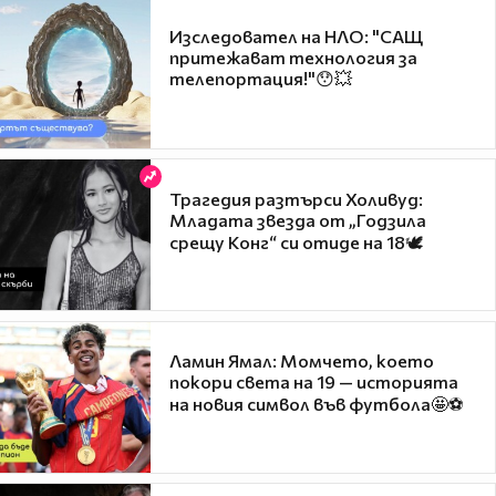
Изследовател на НЛО: "САЩ
притежават технология за
телепортация!"😯💥
Трагедия разтърси Холивуд:
Младата звезда от „Годзила
срещу Конг“ си отиде на 18🕊️
Ламин Ямал: Момчето, което
покори света на 19 — историята
на новия символ във футбола🤩⚽