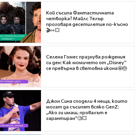
Кой съсипа Фантастичната
четворка? Майлс Телър
проговаря десетилетие по-късно
🎬👀💥
Селена Гомес празнува рождения
си ден: Как момичето от „Disney“
се превърна в световна икона🤩🎂
Джон Сина сподели 4 неща, които
могат да съсипят всяко GenZ:
„Ако ги имаш, провалът е
гарантиран“🧐💥