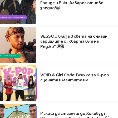
Гранде и Рики Алварес отново
заедно!😍
VESSOU влиза в света на онлайн
сериалите с „Кварталът на
Реджо“ 🤩🎬
VOID & Girl Code: Всичко за K-pop
сцената и мечтите им
07:50
Искаш да стигнеш до Холивуд?