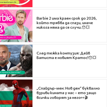
Barbie 2 има краен срок до 2026,
който трябва да спази, иначе
никога няма да се случи.😯💥
След тежка контузия: Дейв
Батиста е новият Кратос!😯💥
„Спайдър-мен: Нов ден“ буквално
взриви кината у нас – ето защо
всички говорят за него👀🎬