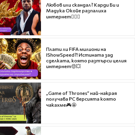
Любов или скандал? Карди Би и
Мадука Окойе разпалиха
интернет❤️‍🔥🔥
Плати ли FIFA милиони на
IShowSpeed?! Истината зад
сделката, която разтърси целия
интернет🤑💥
„Game of Thrones“ най-накрая
получава PC версията която
чакахме🎮🤩