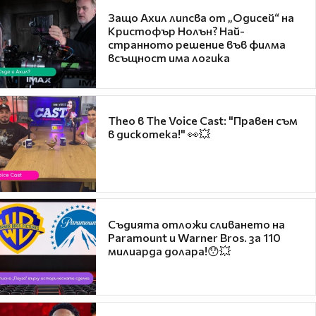
Защо Ахил липсва от „Одисей“ на
Кристофър Нолън? Най-
странното решение във филма
всъщност има логика
Theo в The Voice Cast: "Правен съм
в дискотека!" 👀💥
Съдията отложи сливането на
Paramount и Warner Bros. за 110
милиарда долара!😯💥