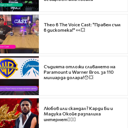
Theo в The Voice Cast: "Правен съм
в дискотека!" 👀💥
Съдията отложи сливането на
Paramount и Warner Bros. за 110
милиарда долара!😯💥
Любов или скандал? Карди Би и
Мадука Окойе разпалиха
интернет❤️‍🔥🔥