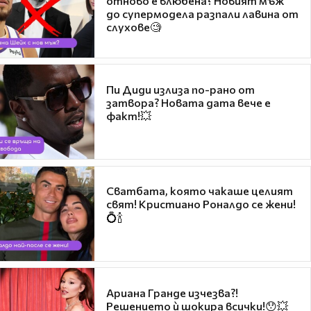
отново е влюбена? Новият мъж
до супермодела разпали лавина от
слухове🧐
Пи Диди излиза по-рано от
затвора? Новата дата вече е
факт!💥
Сватбата, която чакаше целият
свят! Кристиано Роналдо се жени!
💍🍾
Ариана Гранде изчезва?!
Решението ѝ шокира всички!😯💥