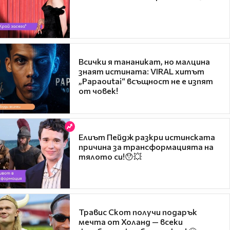
Всички я тананикат, но малцина
знаят истината: VIRAL хитът
„Papaoutai“ всъщност не е изпят
от човек!
Елиът Пейдж разкри истинската
причина за трансформацията на
тялото си!😯💥
Травис Скот получи подарък
мечта от Холанд — всеки