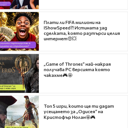
Плати ли FIFA милиони на
IShowSpeed?! Истината зад
сделката, която разтърси целия
интернет🤑💥
„Game of Thrones“ най-накрая
получава PC версията която
чакахме🎮🤩
Топ 5 игри, които ще ти дадат
усещането за „Одисея“ на
Кристофър Нолан🤩🎮