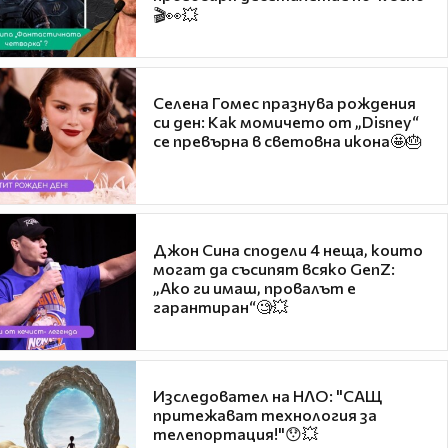
🎬👀💥
Селена Гомес празнува рождения
си ден: Как момичето от „Disney“
се превърна в световна икона🤩🎂
Джон Сина сподели 4 неща, които
могат да съсипят всяко GenZ:
„Ако ги имаш, провалът е
гарантиран“🧐💥
Изследовател на НЛО: "САЩ
притежават технология за
телепортация!"😯💥