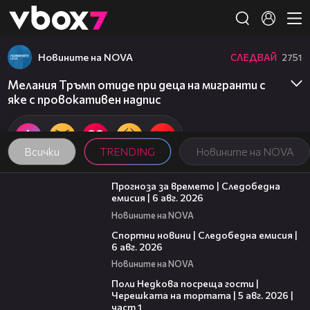
Member of
👾
Новините на NOVA
СЛЕДВАЙ
2751
Мелания Тръмп отиде при деца на мигранти с
яке с провокативен надпис
Всички
TRENDING
Новините на NOVA
02:19
Прогноза за времето | Следобедна
емисия | 6 авг. 2026
Новините на NOVA
03:49
Спортни новини | Следобедна емисия |
6 авг. 2026
Новините на NOVA
19:25
Поли Недкова посреща гости |
Черешката на тортата | 5 авг. 2026 |
част 1