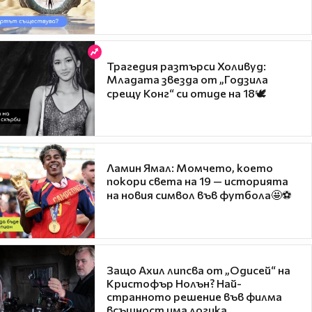
Трагедия разтърси Холивуд:
Младата звезда от „Годзила
срещу Конг“ си отиде на 18🕊️
Ламин Ямал: Момчето, което
покори света на 19 — историята
на новия символ във футбола🤩⚽
Защо Ахил липсва от „Одисей“ на
Кристофър Нолън? Най-
странното решение във филма
всъщност има логика