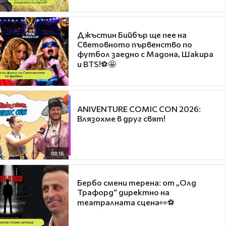
Джъстин Бийбър ще пее на
Световното първенство по
футбол заедно с Мадона, Шакира
и BTS!⚽🤩
ANIVENTURE COMIC CON 2026:
Влязохме в друг свят!
08:16
Бербо смени терена: от „Олд
Трафорд“ директно на
театралната сцена👀⚽