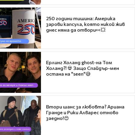
250 години тишина: Америка
зарови капсула, която никой жив
днес няма да отвори👀💥
Ерлинг Холанд ghost-на Том
Холанд?! 💀 Защо Спайдър-мен
остана на "seen"😅
Втори шанс за любовта? Ариана
Гранде и Рики Алварес отново
заедно!😍