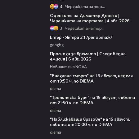
4
Черешката на тортата
16:45
Оценките на Димитър Донски |
Черешката на тортата | 4 авг. 2026
3
Черешката на тортата
06:23
Етър - Янтра 2:1 /репортаж/
gongbg
02:19
Прогноза за времето | Следобедна
емисия | 6 авг. 2026
Новините на NOVA
00:33
"Внезапна смърт" на 16 август, неделя
от 19:50 ч. по DIEMA
diema
00:32
"Тропическа буря" на 15 август, събота
от 21:50 ч. по DIEMA
diema
00:30
"Наближаващи врагове" на 15 август,
събота от 20:00 ч. по DIEMA
diema
03:49