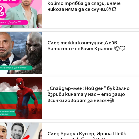
който трябва да спази, иначе
никога няма да се случи.😯💥
След тежка контузия: Дейв
Батиста е новият Кратос!😯💥
„Спайдър-мен: Нов ден“ буквално
взриви кината у нас – ето защо
всички говорят за него👀🎬
След Брадли Купър, Ирина Шейк