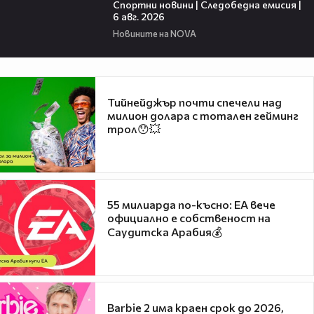
Спортни новини | Следобедна емисия |
6 авг. 2026
Новините на NOVA
Тийнейджър почти спечели над
милион долара с тотален гейминг
трол😯💥
55 милиарда по-късно: EA вече
официално е собственост на
Саудитска Арабия💰
Barbie 2 има краен срок до 2026,