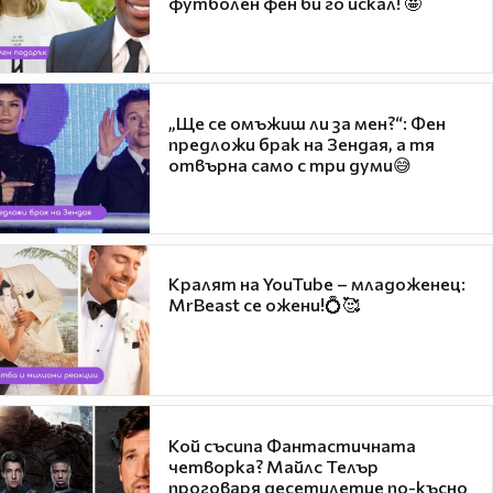
футболен фен би го искал! 🤩
„Ще се омъжиш ли за мен?“: Фен
предложи брак на Зендая, а тя
отвърна само с три думи😅
Кралят на YouTube – младоженец:
MrBeast се ожени!💍🥰
Кой съсипа Фантастичната
четворка? Майлс Телър
проговаря десетилетие по-късно