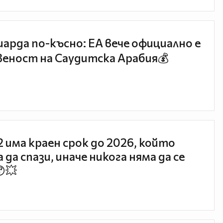
иарда по-късно: EA вече официално е
еност на Саудитска Арабия💰
 2 има краен срок до 2026, който
 да спази, иначе никога няма да се
😯💥