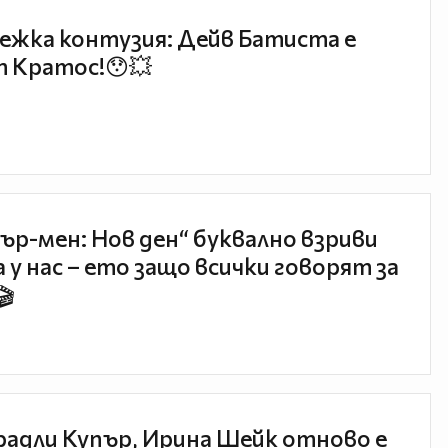
ежка контузия: Дейв Батиста е
 Кратос!😯💥
ър-мен: Нов ден“ буквално взриви
 у нас – ето защо всички говорят за
🎬
радли Купър, Ирина Шейк отново е