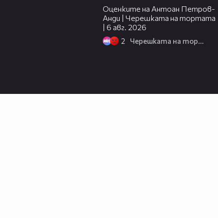
Оценките на Антоан Петров-
Анди | Черешката на тортата
| 6 авг. 2026
2
Черешката на тортата