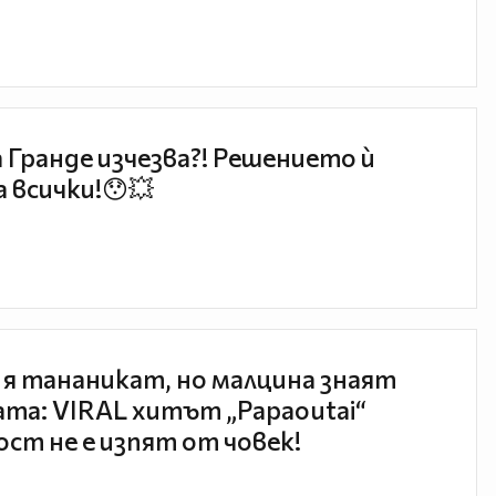
 Гранде изчезва?! Решението ѝ
 всички!😯💥
 я тананикат, но малцина знаят
та: VIRAL хитът „Papaoutai“
ст не е изпят от човек!