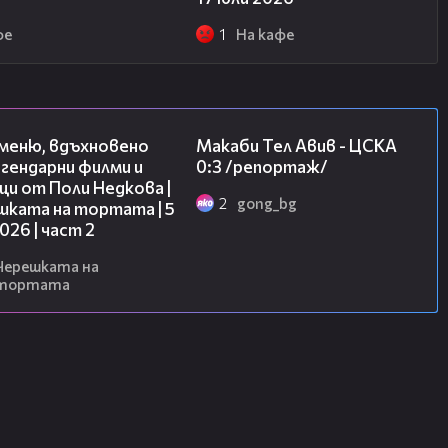
фе
1
На кафе
15:31
09:11
 меню, вдъхновено
Макаби Тел Авив - ЦСКА
гендарни филми и
0:3 /репортаж/
и от Поли Недкова |
2
gong_bg
шката на тортата | 5
2026 | част 2
Черешката на
тортата