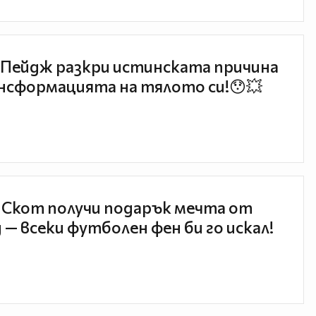
Пейдж разкри истинската причина
нсформацията на тялото си!😯💥
 Скот получи подарък мечта от
 — всеки футболен фен би го искал!