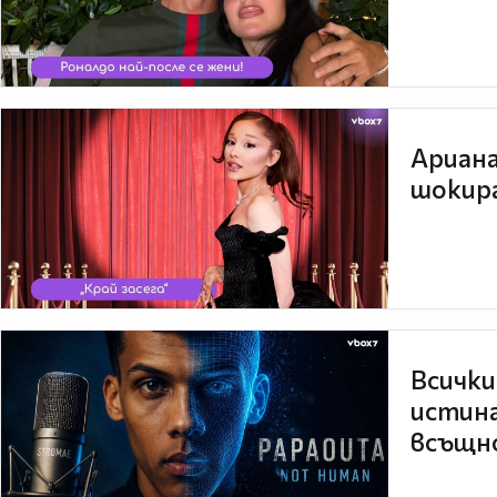
Ариана
шокира
Всички
истина
всъщно