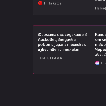
1
На кафе
На ка
00:06
Фирмата със седалище в
Кино
Лясковец внедрява
от ле
роботизирана техника и
творц
изкуствен интелект
Чере
авг. 
ТРИТЕ ГРАДА
1