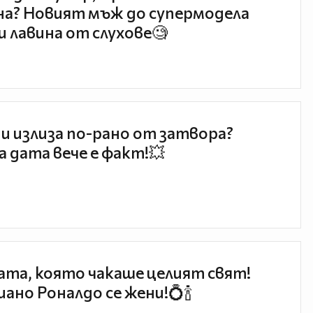
а? Новият мъж до супермодела
и лавина от слухове🧐
и излиза по-рано от затвора?
 дата вече е факт!💥
та, която чакаше целият свят!
ано Роналдо се жени!💍🍾