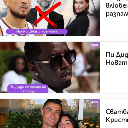
влюбен
разпал
Пи Дид
Новата
Сватба
Кристи