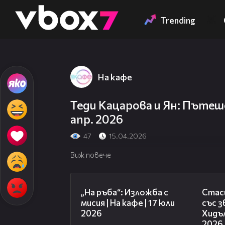
Member of
👾
Trending
На кафе
Теди Кацарова и Ян: Пътеше
апр. 2026
47
15.04.2026
Виж повече
09:09
„На ръба“: Изложба с
Стаси
мисия | На кафе | 17 юли
със 
2026
Хидъл
2026