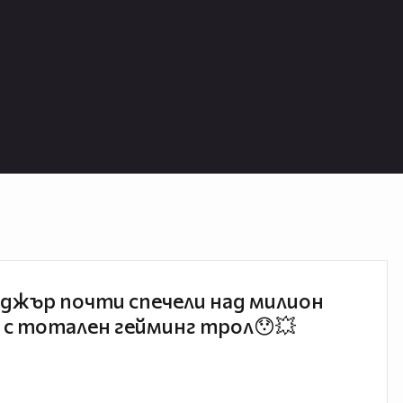
джър почти спечели над милион
 с тотален гейминг трол😯💥