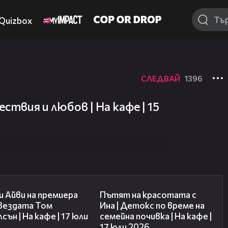
Quizbox
СЛЕДВАЙ
1396
ствия и любов | На кафе | 15
02:58
17:40
 Айви на премиера
Пътят на красотата с
звездата Том
Ина | Детокс по време на
сън | На кафе | 17 юли
семейна почивка | На кафе |
17 юли 2026