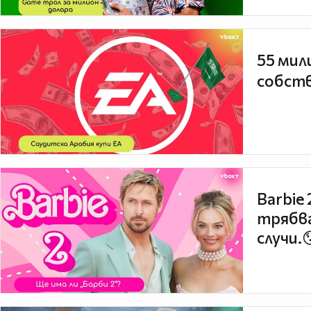
55 мил
собств
Barbie
трябва
случи.