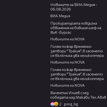
Новините на ВИА Медия -
06.08.2026
ВИА Медия
00:32
Прокуратурата повдигна
обвинения на бившия шеф на
ВиК-Бургас
Новините на NOVA
03:06
Голям пожар временно
затвори "Тракия", в гасенето
се включиха два хеликоптера
Новините на NOVA
03:39
Голям пожар временно
затвори "Тракия", в гасенето
се включиха два хеликоптера
Новините на NOVA
06:38
Валентин Илиев след
победата над Макаби Тел Авив
2
gong_bg
02:47