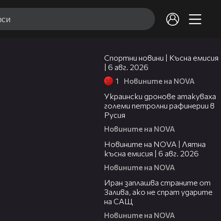
04:51
Спортни новини | Късна емисия
| 6 авг. 2026
1
Новините на NOVA
00:41
Украински дронове атакуваха
големи петролни рафинерии в
Русия
Новините на NOVA
20:26
Новините на NOVA | Лятна
късна емисия | 6 авг. 2026
Новините на NOVA
00:41
Иран заплашва страните от
Залива, ако не спрат ударите
на САЩ
Новините на NOVA
22:43