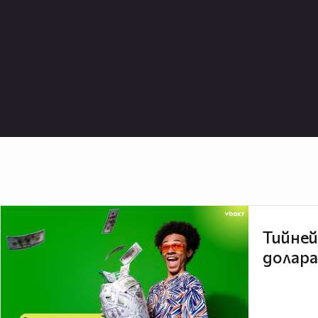
Тийней
долара