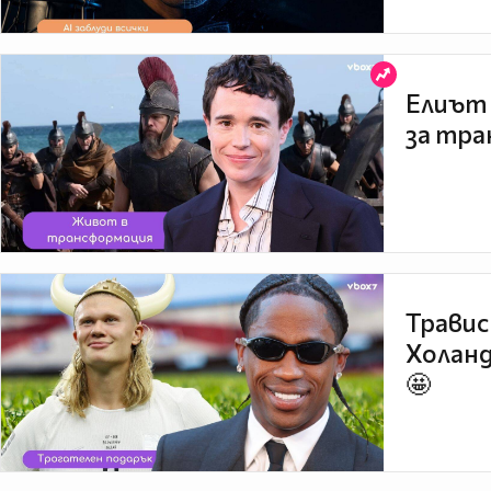
Елиът 
за тра
Травис
Холанд
🤩