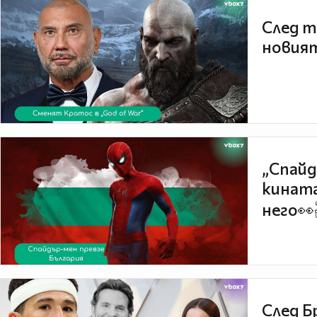
След т
новият
„Спайд
кината
него👀
След Б