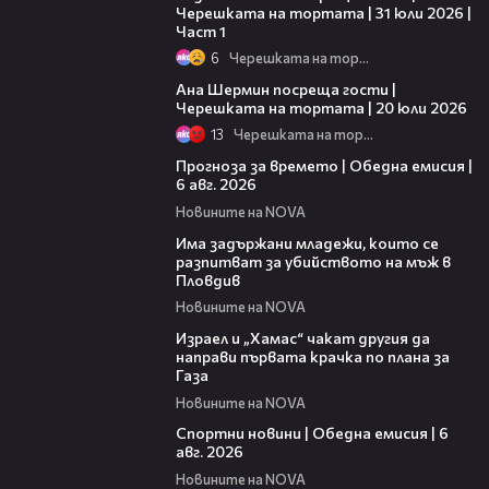
Черешката на тортата | 31 юли 2026 |
Част 1
6
Черешката на тортата
19:47
Ана Шермин посреща гости |
Черешката на тортата | 20 юли 2026
13
Черешката на тортата
02:19
Прогноза за времето | Обедна емисия |
6 авг. 2026
Новините на NOVA
01:12
Има задържани младежи, които се
разпитват за убийството на мъж в
Пловдив
Новините на NOVA
01:31
Израел и „Хамас“ чакат другия да
направи първата крачка по плана за
Газа
Новините на NOVA
04:47
Спортни новини | Обедна емисия | 6
aвг. 2026
Новините на NOVA
02:59