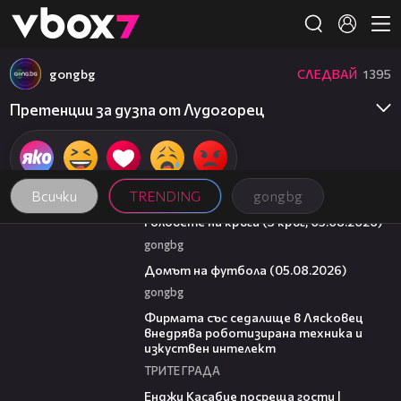
Member of
👾
gongbg
СЛЕДВАЙ
1395
Претенции за дузпа от Лудогорец
Всички
TRENDING
gongbg
27:51
Головете на кръга (3 кръг, 05.08.2026)
gongbg
57:58
Домът на футбола (05.08.2026)
gongbg
00:06
Фирмата със седалище в Лясковец
внедрява роботизирана техника и
изкуствен интелект
ТРИТЕ ГРАДА
10:44
Енджи Касабие посреща гости |