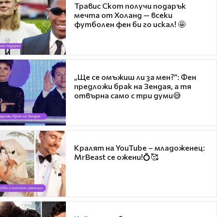
Травис Скот получи подарък
мечта от Холанд — всеки
футболен фен би го искал! 🤩
„Ще се омъжиш ли за мен?“: Фен
предложи брак на Зендая, а тя
отвърна само с три думи😅
Кралят на YouTube – младоженец:
MrBeast се ожени!💍🥰