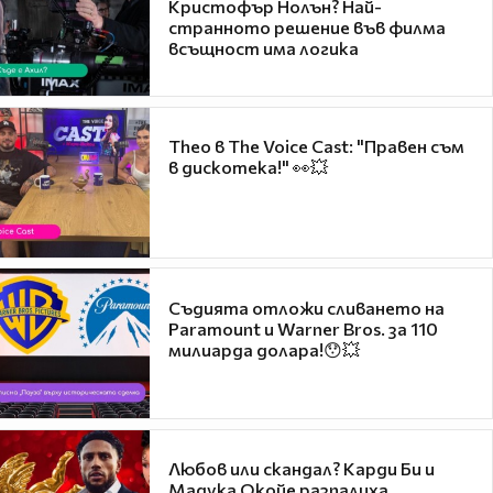
Кристофър Нолън? Най-
странното решение във филма
всъщност има логика
Theo в The Voice Cast: "Правен съм
в дискотека!" 👀💥
Съдията отложи сливането на
Paramount и Warner Bros. за 110
милиарда долара!😯💥
Любов или скандал? Карди Би и
Мадука Окойе разпалиха