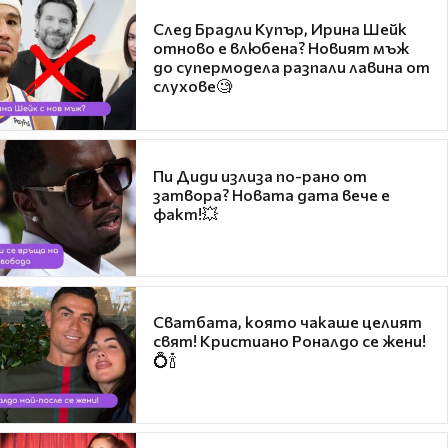
След Брадли Купър, Ирина Шейк
отново е влюбена? Новият мъж
до супермодела разпали лавина от
слухове🧐
Пи Диди излиза по-рано от
затвора? Новата дата вече е
факт!💥
Сватбата, която чакаше целият
свят! Кристиано Роналдо се жени!
💍🍾