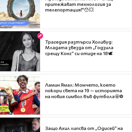
притежават технология за
телепортация!"😯💥
Трагедия разтърси Холивуд:
Младата звезда от „Годзила
срещу Конг“ си отиде на 18🕊️
Ламин Ямал: Момчето, което
покори света на 19 — историята
на новия символ във футбола🤩⚽
Защо Ахил липсва от „Одисей“ на