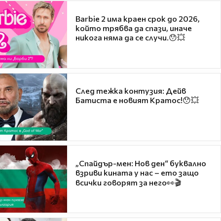
Barbie 2 има краен срок до 2026,
който трябва да спази, иначе
никога няма да се случи.😯💥
След тежка контузия: Дейв
Батиста е новият Кратос!😯💥
„Спайдър-мен: Нов ден“ буквално
взриви кината у нас – ето защо
всички говорят за него👀🎬