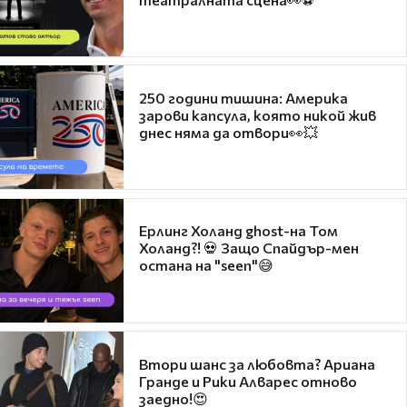
250 години тишина: Америка
зарови капсула, която никой жив
днес няма да отвори👀💥
Ерлинг Холанд ghost-на Том
Холанд?! 💀 Защо Спайдър-мен
остана на "seen"😅
Втори шанс за любовта? Ариана
Гранде и Рики Алварес отново
заедно!😍