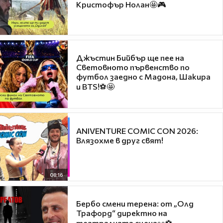
Кристофър Нолан🤩🎮
Джъстин Бийбър ще пее на
Световното първенство по
футбол заедно с Мадона, Шакира
и BTS!⚽🤩
ANIVENTURE COMIC CON 2026:
Влязохме в друг свят!
08:16
Бербо смени терена: от „Олд
Трафорд“ директно на
театралната сцена👀⚽