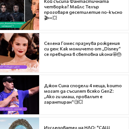
Кой съсипа Фантастичната
четворка? Майлс Телър
проговаря десетилетие по-късно
🎬👀💥
Селена Гомес празнува рождения
си ден: Как момичето от „Disney“
се превърна в световна икона🤩🎂
Джон Сина сподели 4 неща, които
могат да съсипят всяко GenZ:
„Ако ги имаш, провалът е
гарантиран“🧐💥
Изследовател на НЛО: "САЩ