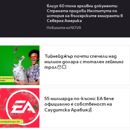
близо 60 тона архивни документи:
Страната придоби Института по
история на българските емигранти в
Северна Америка
Новините на NOVA
Тийнейджър почти спечели над
милион долара с тотален гейминг
трол😯💥
55 милиарда по-късно: EA вече
официално е собственост на
Саудитска Арабия💰