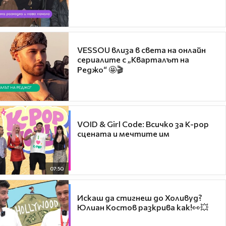
VESSOU влиза в света на онлайн
сериалите с „Кварталът на
Реджо“ 🤩🎬
VOID & Girl Code: Всичко за K-pop
сцената и мечтите им
07:50
Искаш да стигнеш до Холивуд?
Юлиан Костов разкрива как!👀💥