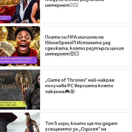
интернет❤️‍🔥🔥
Плати ли FIFA милиони на
IShowSpeed?! Истината зад
сделката, която разтърси целия
интернет🤑💥
„Game of Thrones“ най-накрая
получава PC версията която
чакахме🎮🤩
Топ 5 игри, които ще ти дадат
усещането за „Одисея“ на