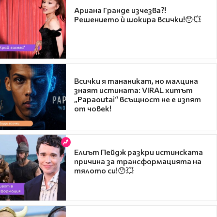
Ариана Гранде изчезва?!
Решението ѝ шокира всички!😯💥
Всички я тананикат, но малцина
знаят истината: VIRAL хитът
„Papaoutai“ всъщност не е изпят
от човек!
Елиът Пейдж разкри истинската
причина за трансформацията на
тялото си!😯💥