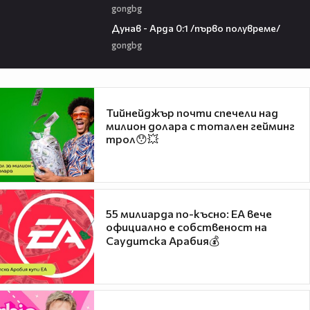
gongbg
03:00
Дунав - Арда 0:1 /първо полувреме/
gongbg
Тийнейджър почти спечели над
милион долара с тотален гейминг
трол😯💥
55 милиарда по-късно: EA вече
официално е собственост на
Саудитска Арабия💰