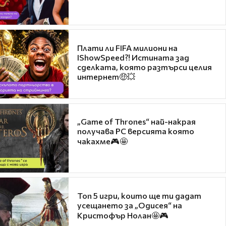
Плати ли FIFA милиони на
IShowSpeed?! Истината зад
сделката, която разтърси целия
интернет🤑💥
„Game of Thrones“ най-накрая
получава PC версията която
чакахме🎮🤩
Топ 5 игри, които ще ти дадат
усещането за „Одисея“ на
Кристофър Нолан🤩🎮