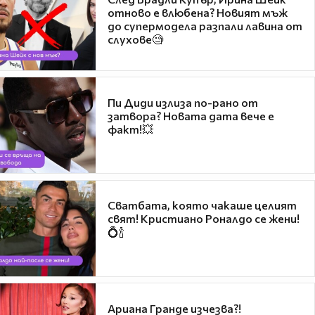
отново е влюбена? Новият мъж
до супермодела разпали лавина от
слухове🧐
Пи Диди излиза по-рано от
затвора? Новата дата вече е
факт!💥
Сватбата, която чакаше целият
свят! Кристиано Роналдо се жени!
💍🍾
Ариана Гранде изчезва?!