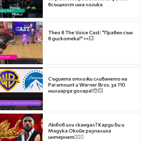
всъщност има логика
Theo в The Voice Cast: "Правен съм
в дискотека!" 👀💥
Съдията отложи сливането на
Paramount и Warner Bros. за 110
милиарда долара!😯💥
Любов или скандал? Карди Би и
Мадука Окойе разпалиха
интернет❤️‍🔥🔥