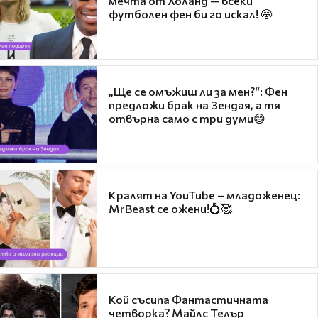
мечта от Холанд — всеки
футболен фен би го искал! 🤩
„Ще се омъжиш ли за мен?“: Фен
предложи брак на Зендая, а тя
отвърна само с три думи😅
Кралят на YouTube – младоженец:
MrBeast се ожени!💍🥰
Кой съсипа Фантастичната
четворка? Майлс Телър