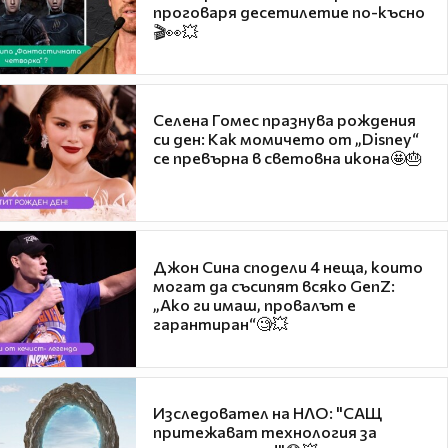
проговаря десетилетие по-късно
🎬👀💥
Селена Гомес празнува рождения
си ден: Как момичето от „Disney“
се превърна в световна икона🤩🎂
Джон Сина сподели 4 неща, които
могат да съсипят всяко GenZ:
„Ако ги имаш, провалът е
гарантиран“🧐💥
Изследовател на НЛО: "САЩ
притежават технология за