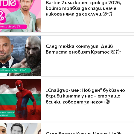
Barbie 2 има краен срок до 2026,
който трябва да спази, иначе
никога няма да се случи.😯💥
След тежка контузия: Дейв
Батиста е новият Кратос!😯💥
„Спайдър-мен: Нов ден“ буквално
взриви кината у нас – ето защо
всички говорят за него👀🎬
След Брадли Купър, Ирина Шейк