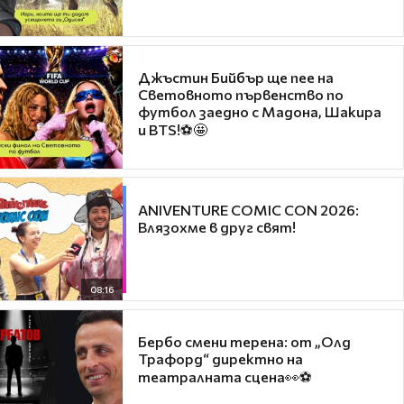
Джъстин Бийбър ще пее на
Световното първенство по
футбол заедно с Мадона, Шакира
и BTS!⚽🤩
ANIVENTURE COMIC CON 2026:
Влязохме в друг свят!
08:16
Бербо смени терена: от „Олд
Трафорд“ директно на
театралната сцена👀⚽