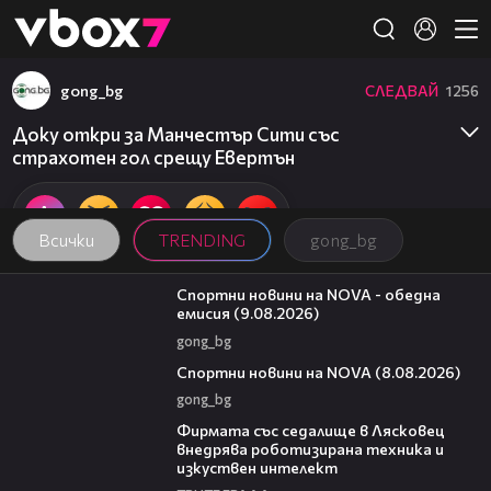
Member of
👾
gong_bg
СЛЕДВАЙ
1256
Доку откри за Манчестър Сити със
страхотен гол срещу Евертън
Всички
TRENDING
gong_bg
04:25
Спортни новини на NOVA - обедна
емисия (9.08.2026)
gong_bg
04:09
Спортни новини на NOVA (8.08.2026)
gong_bg
00:06
Фирмата със седалище в Лясковец
внедрява роботизирана техника и
изкуствен интелект