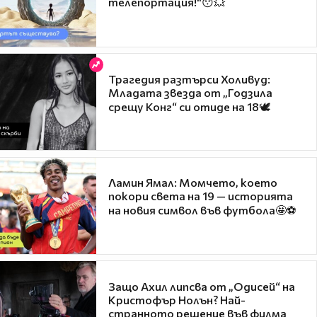
телепортация!"😯💥
Трагедия разтърси Холивуд:
Младата звезда от „Годзила
срещу Конг“ си отиде на 18🕊️
Ламин Ямал: Момчето, което
покори света на 19 — историята
на новия символ във футбола🤩⚽
Защо Ахил липсва от „Одисей“ на
Кристофър Нолън? Най-
странното решение във филма