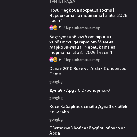
ТРИТЕ ГРАДА
19:25
Поли Недкова посреща гости |
Черешката на тортата | 5 авг. 2026 |
част 1
5
Черешката на тортата
16:02
Безглутенов хляб от трици и
хърватски десерт от Милена
Маркова-Маца | Черешката на
тортата | 3 авг. 2026 | част 1
6
Черешката на тортата
20:01
Dunav 2010 Ruse vs. Arda - Condensed
Game
gongbg
06:10
Дунав - Арда 0:2 /репортаж/
gongbg
00:31
Хосе Кабаркас остави Дунав с човек
по-малко
gongbg
01:07
Светослав Ковачев удвои аванса на
Арда