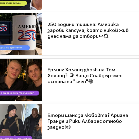
250 години тишина: Америка
зарови капсула, която никой жив
днес няма да отвори👀💥
Ерлинг Холанд ghost-на Том
Холанд?! 💀 Защо Спайдър-мен
остана на "seen"😅
Втори шанс за любовта? Ариана
Гранде и Рики Алварес отново
заедно!😍