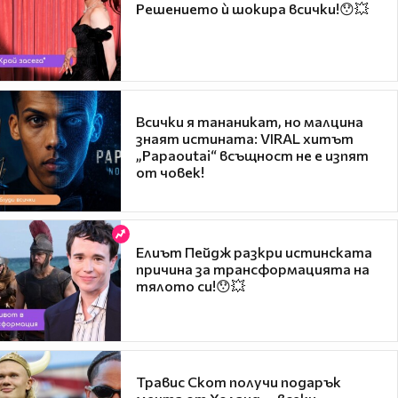
Решението ѝ шокира всички!😯💥
Всички я тананикат, но малцина
знаят истината: VIRAL хитът
„Papaoutai“ всъщност не е изпят
от човек!
Елиът Пейдж разкри истинската
причина за трансформацията на
тялото си!😯💥
Травис Скот получи подарък