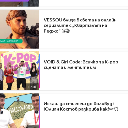
VESSOU влиза в света на онлайн
сериалите с „Кварталът на
Реджо“ 🤩🎬
VOID & Girl Code: Всичко за K-pop
сцената и мечтите им
07:50
Искаш да стигнеш до Холивуд?
Юлиан Костов разкрива как!👀💥