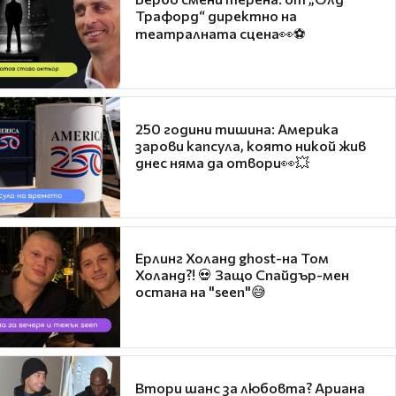
Трафорд“ директно на
театралната сцена👀⚽
250 години тишина: Америка
зарови капсула, която никой жив
днес няма да отвори👀💥
Ерлинг Холанд ghost-на Том
Холанд?! 💀 Защо Спайдър-мен
остана на "seen"😅
Втори шанс за любовта? Ариана