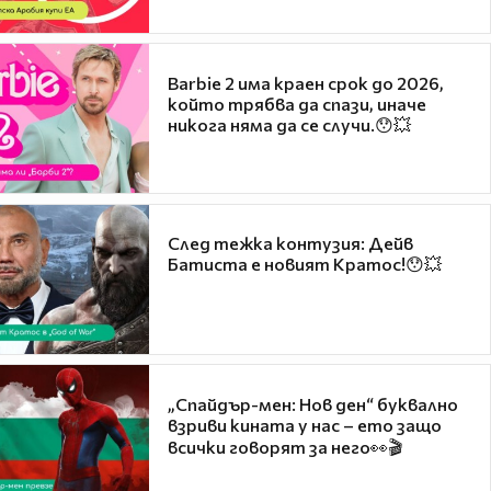
Barbie 2 има краен срок до 2026,
който трябва да спази, иначе
никога няма да се случи.😯💥
След тежка контузия: Дейв
Батиста е новият Кратос!😯💥
„Спайдър-мен: Нов ден“ буквално
взриви кината у нас – ето защо
всички говорят за него👀🎬