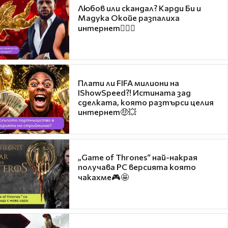
Любов или скандал? Карди Би и
Мадука Окойе разпалиха
интернет❤️‍🔥🔥
Плати ли FIFA милиони на
IShowSpeed?! Истината зад
сделката, която разтърси целия
интернет🤑💥
„Game of Thrones“ най-накрая
получава PC версията която
чакахме🎮🤩