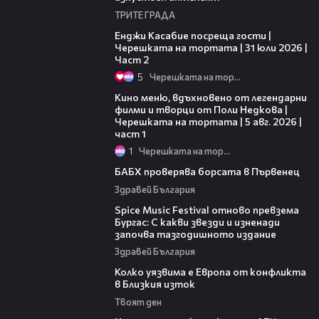
ТРИТЕ ГРАДА
16:45
Енджи Касабие посреща гости |
Черешката на тортата | 31 юли 2026 |
Част 2
5
Черешката на тортата
15:39
Кино меню, вдъхновено от легендарни
филми и творци от Поли Недкова |
Черешката на тортата | 5 авг. 2026 |
част 1
1
Черешката на тортата
03:57
БАБХ проверява борсата в Първенец
Здравей България
03:32
Spice Music Festival отново превзема
Бургас: С какви звезди и изненади
започва тазгодишното издание
Здравей България
12:08
Колко уязвима е Европа от конфликта
в Близкия изток
Твоят ден
00:59