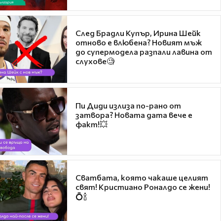
След Брадли Купър, Ирина Шейк
отново е влюбена? Новият мъж
до супермодела разпали лавина от
слухове🧐
Пи Диди излиза по-рано от
затвора? Новата дата вече е
факт!💥
Сватбата, която чакаше целият
свят! Кристиано Роналдо се жени!
💍🍾