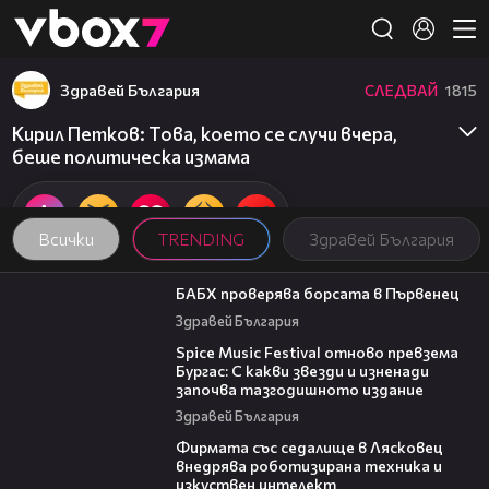
Member of
👾
Здравей България
СЛЕДВАЙ
1815
Кирил Петков: Това, което се случи вчера,
беше политическа измама
Всички
TRENDING
Здравей България
03:57
БАБХ проверява борсата в Първенец
Здравей България
03:32
Spice Music Festival отново превзема
Бургас: С какви звезди и изненади
започва тазгодишното издание
Здравей България
00:06
Фирмата със седалище в Лясковец
внедрява роботизирана техника и
изкуствен интелект