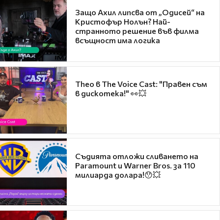
Защо Ахил липсва от „Одисей“ на
Кристофър Нолън? Най-
странното решение във филма
всъщност има логика
Theo в The Voice Cast: "Правен съм
в дискотека!" 👀💥
Съдията отложи сливането на
Paramount и Warner Bros. за 110
милиарда долара!😯💥