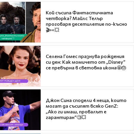
Кой съсипа Фантастичната
четворка? Майлс Телър
проговаря десетилетие по-късно
🎬👀💥
Селена Гомес празнува рождения
си ден: Как момичето от „Disney“
се превърна в световна икона🤩🎂
Джон Сина сподели 4 неща, които
могат да съсипят всяко GenZ:
„Ако ги имаш, провалът е
гарантиран“🧐💥