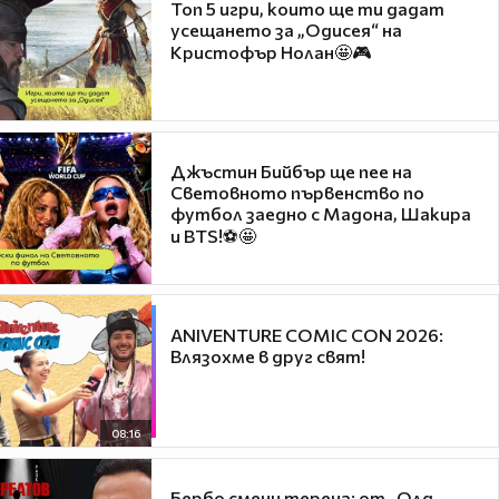
Топ 5 игри, които ще ти дадат
усещането за „Одисея“ на
Кристофър Нолан🤩🎮
Джъстин Бийбър ще пее на
Световното първенство по
футбол заедно с Мадона, Шакира
и BTS!⚽🤩
ANIVENTURE COMIC CON 2026:
Влязохме в друг свят!
08:16
Бербо смени терена: от „Олд