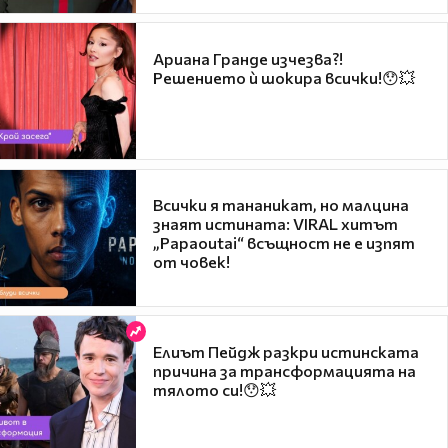
Ариана Гранде изчезва?!
Решението ѝ шокира всички!😯💥
Всички я тананикат, но малцина
знаят истината: VIRAL хитът
„Papaoutai“ всъщност не е изпят
от човек!
Елиът Пейдж разкри истинската
причина за трансформацията на
тялото си!😯💥