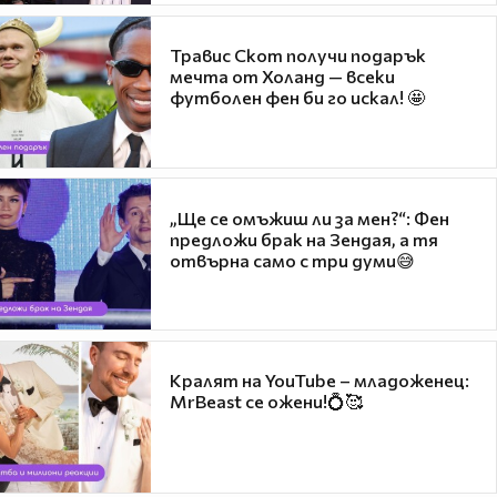
Травис Скот получи подарък
мечта от Холанд — всеки
футболен фен би го искал! 🤩
„Ще се омъжиш ли за мен?“: Фен
предложи брак на Зендая, а тя
отвърна само с три думи😅
Кралят на YouTube – младоженец:
MrBeast се ожени!💍🥰