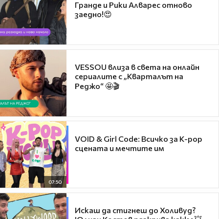
Гранде и Рики Алварес отново
заедно!😍
VESSOU влиза в света на онлайн
сериалите с „Кварталът на
Реджо“ 🤩🎬
VOID & Girl Code: Всичко за K-pop
сцената и мечтите им
07:50
Искаш да стигнеш до Холивуд?