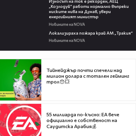
Износът на ток е рекорден, АЕЦ
„Козлодуй“ работи нормално въпреки
ниските нива на Дунав, увери
енергийният министър
Новините на NOVA
03:03
Локализираха пожара край АМ „Тракия“
Новините на NOVA
Тийнейджър почти спечели над
милион долара с тотален гейминг
трол😯💥
55 милиарда по-късно: EA вече
официално е собственост на
Саудитска Арабия💰