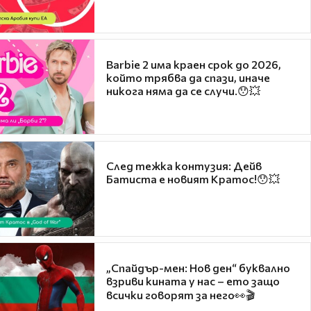
Barbie 2 има краен срок до 2026,
който трябва да спази, иначе
никога няма да се случи.😯💥
След тежка контузия: Дейв
Батиста е новият Кратос!😯💥
„Спайдър-мен: Нов ден“ буквално
взриви кината у нас – ето защо
всички говорят за него👀🎬