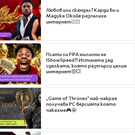
Любов или скандал? Карди Би и
Мадука Окойе разпалиха
интернет❤️‍🔥🔥
Плати ли FIFA милиони на
IShowSpeed?! Истината зад
сделката, която разтърси целия
интернет🤑💥
„Game of Thrones“ най-накрая
получава PC версията която
чакахме🎮🤩