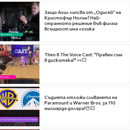
Защо Ахил липсва от „Одисей“ на
Кристофър Нолън? Най-
странното решение във филма
всъщност има логика
Theo в The Voice Cast: "Правен съм
в дискотека!" 👀💥
Съдията отложи сливането на
Paramount и Warner Bros. за 110
милиарда долара!😯💥