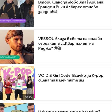
Втори шанс за любовта? Ариана
Гранде и Рики Алварес отново
заедно!😍
VESSOU влиза в света на онлайн
сериалите с „Кварталът на
Реджо“ 🤩🎬
VOID & Girl Code: Всичко за K-pop
сцената и мечтите им
07:50
Искаш да стигнеш до Холивуд?