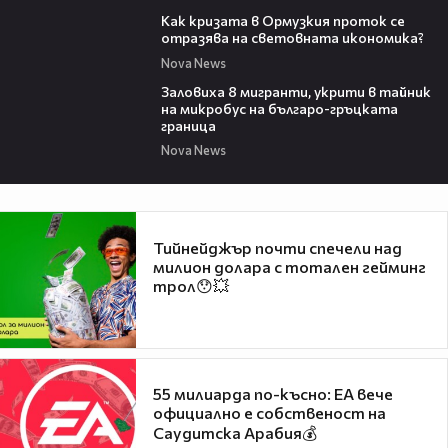
14:07
Как кризата в Ормузкия проток се
отразява на световната икономика?
Nova News
00:31
Заловиха 8 мигранти, укрити в тайник
на микробус на българо-гръцката
граница
Nova News
Тийнейджър почти спечели над
милион долара с тотален гейминг
трол😯💥
55 милиарда по-късно: EA вече
официално е собственост на
Саудитска Арабия💰