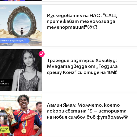
Изследовател на НЛО: "САЩ
притежават технология за
телепортация!"😯💥
Трагедия разтърси Холивуд:
Младата звезда от „Годзила
срещу Конг“ си отиде на 18🕊️
Ламин Ямал: Момчето, което
покори света на 19 — историята
на новия символ във футбола🤩⚽