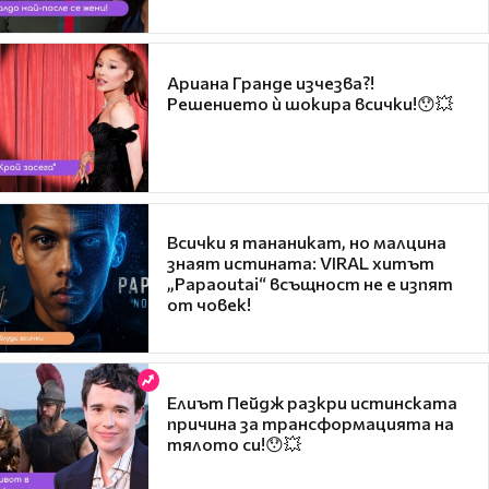
Ариана Гранде изчезва?!
Решението ѝ шокира всички!😯💥
Всички я тананикат, но малцина
знаят истината: VIRAL хитът
„Papaoutai“ всъщност не е изпят
от човек!
Елиът Пейдж разкри истинската
причина за трансформацията на
тялото си!😯💥