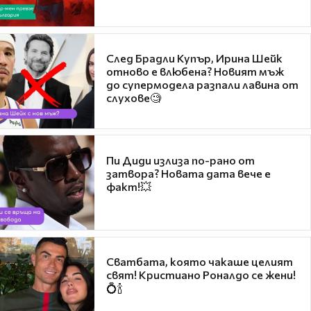
След Брадли Купър, Ирина Шейк
отново е влюбена? Новият мъж
до супермодела разпали лавина от
слухове🧐
Пи Диди излиза по-рано от
затвора? Новата дата вече е
факт!💥
Сватбата, която чакаше целият
свят! Кристиано Роналдо се жени!
💍🍾