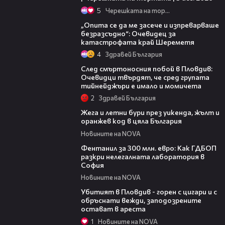
5
Черешката на тортата
06:38
„Опита се да ме засече и изпреварваше
безразсъдно“: Очевидец за
катастрофата край Шереметя
4
Здравей България
09:32
След смъртоносния побой в Пловдив:
Очевидци твърдят, че сред групата
тийнейджъри е имало и момичета
2
Здравей България
01:13
Жега и летни бури през уикенда, жълт и
оранжев код в цяла България
Новините на NOVA
03:07
Фентанил за 300 млн. евро: Как ГДБОП
разкри нелегалната лаборатория в
София
Новините на NOVA
03:39
Убитият в Пловдив - горен с цигари и с
обръснати вежди, заподозрените
остават в ареста
1
Новините на NOVA