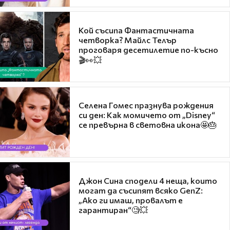
Кой съсипа Фантастичната
четворка? Майлс Телър
проговаря десетилетие по-късно
🎬👀💥
Селена Гомес празнува рождения
си ден: Как момичето от „Disney“
се превърна в световна икона🤩🎂
Джон Сина сподели 4 неща, които
могат да съсипят всяко GenZ:
„Ако ги имаш, провалът е
гарантиран“🧐💥