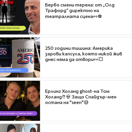
Бербо смени терена: от „Олд
Трафорд“ директно на
театралната сцена👀⚽
250 години тишина: Америка
зарови капсула, която никой жив
днес няма да отвори👀💥
Ерлинг Холанд ghost-на Том
Холанд?! 💀 Защо Спайдър-мен
остана на "seen"😅