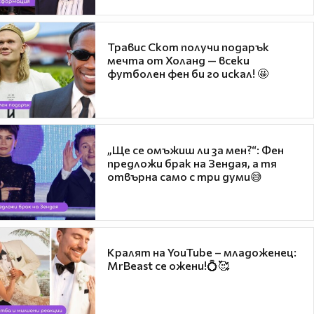
Травис Скот получи подарък
мечта от Холанд — всеки
футболен фен би го искал! 🤩
„Ще се омъжиш ли за мен?“: Фен
предложи брак на Зендая, а тя
отвърна само с три думи😅
Кралят на YouTube – младоженец:
MrBeast се ожени!💍🥰