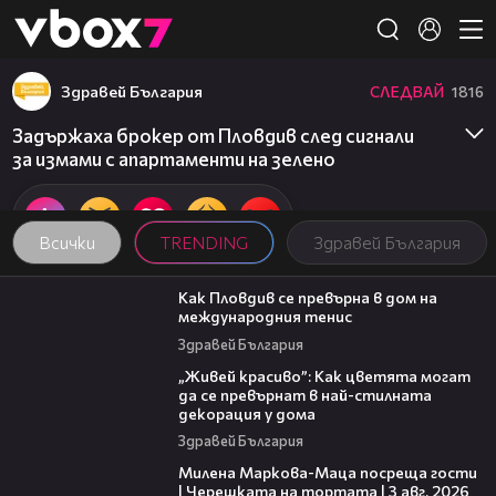
Member of
👾
Здравей България
СЛЕДВАЙ
1816
Задържаха брокер от Пловдив след сигнали
за измами с апартаменти на зелено
Всички
TRENDING
Здравей България
03:09
Как Пловдив се превърна в дом на
международния тенис
Здравей България
04:11
„Живей красиво”: Как цветята могат
да се превърнат в най-стилната
декорация у дома
Здравей България
20:17
Милена Маркова-Маца посреща гости
| Черешката на тортата | 3 авг. 2026