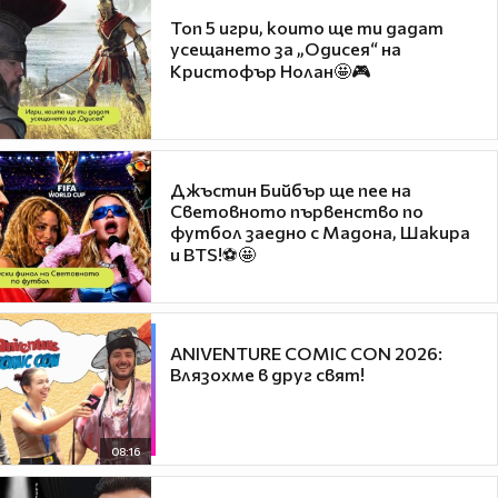
Топ 5 игри, които ще ти дадат
усещането за „Одисея“ на
Кристофър Нолан🤩🎮
Джъстин Бийбър ще пее на
Световното първенство по
футбол заедно с Мадона, Шакира
и BTS!⚽🤩
ANIVENTURE COMIC CON 2026:
Влязохме в друг свят!
08:16