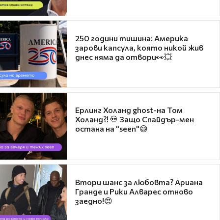
250 години тишина: Америка
зарови капсула, която никой жив
днес няма да отвори👀💥
Ерлинг Холанд ghost-на Том
Холанд?! 💀 Защо Спайдър-мен
остана на "seen"😅
Втори шанс за любовта? Ариана
Гранде и Рики Алварес отново
заедно!😍