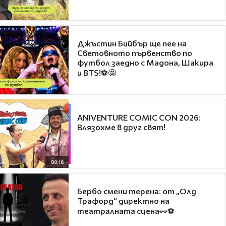
Джъстин Бийбър ще пее на
Световното първенство по
футбол заедно с Мадона, Шакира
и BTS!⚽🤩
ANIVENTURE COMIC CON 2026:
Влязохме в друг свят!
08:16
Бербо смени терена: от „Олд
Трафорд“ директно на
театралната сцена👀⚽