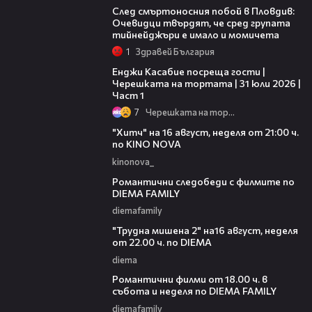
След смъртоносния побой в Пловдив:
Очевидци твърдят, че сред групата
тийнейджъри е имало и момичета
1
Здравей България
10:44
Енджи Касабие посреща гости |
Черешката на тортата | 31 юли 2026 |
Част 1
7
Черешката на тортата
00:30
"Хитч" на 16 август, неделя от 21:00 ч.
по KINO NOVA
kinonova_
00:31
Романтични следобеди с филмите по
DIEMA FAMILY
diemafamily
00:31
"Трудна мишена 2" на16 август, неделя
от 22.00 ч. по DIEMA
diema
00:36
Романтични филми от 18.00 ч. в
събота и неделя по DIEMA FAMILY
diemafamily