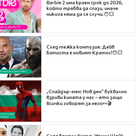
Barbie 2 има краен срок до 2026,
който трябва да спази, иначе
никога няма да се случи.😯💥
След тежка контузия: Дейв
Батиста е новият Кратос!😯💥
„Спайдър-мен: Нов ден“ буквално
взриви кината у нас – ето защо
всички говорят за него👀🎬
След Брадли Купър, Ирина Шейк