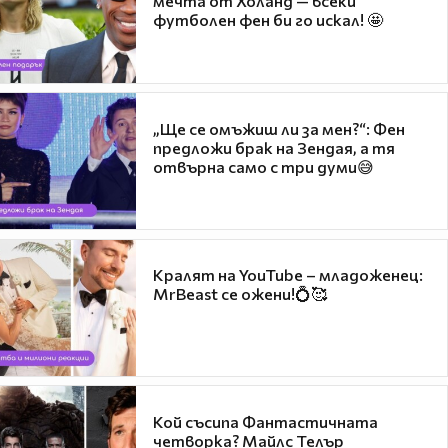
мечта от Холанд — всеки
футболен фен би го искал! 🤩
„Ще се омъжиш ли за мен?“: Фен
предложи брак на Зендая, а тя
отвърна само с три думи😅
Кралят на YouTube – младоженец:
MrBeast се ожени!💍🥰
Кой съсипа Фантастичната
четворка? Майлс Телър