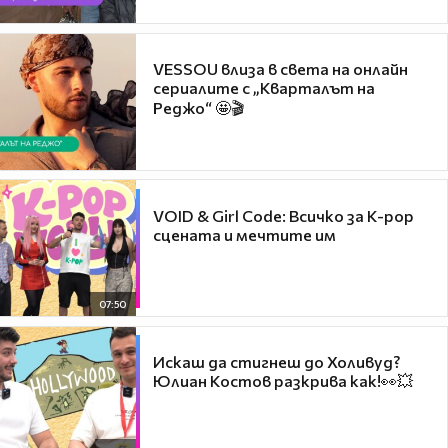
VESSOU влиза в света на онлайн
сериалите с „Кварталът на
Реджо“ 🤩🎬
VOID & Girl Code: Всичко за K-pop
сцената и мечтите им
07:50
Искаш да стигнеш до Холивуд?
Юлиан Костов разкрива как!👀💥