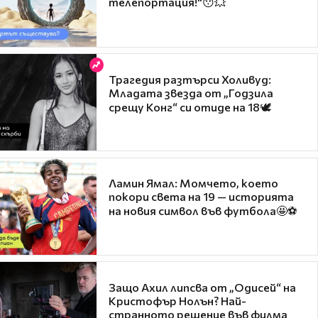
телепортация!"😯💥
Трагедия разтърси Холивуд:
Младата звезда от „Годзила
срещу Конг“ си отиде на 18🕊️
Ламин Ямал: Момчето, което
покори света на 19 — историята
на новия символ във футбола🤩⚽
Защо Ахил липсва от „Одисей“ на
Кристофър Нолън? Най-
странното решение във филма