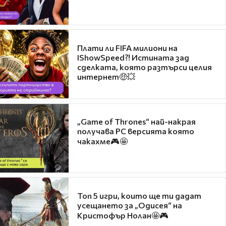
Плати ли FIFA милиони на
IShowSpeed?! Истината зад
сделката, която разтърси целия
интернет🤑💥
„Game of Thrones“ най-накрая
получава PC версията която
чакахме🎮🤩
Топ 5 игри, които ще ти дадат
усещането за „Одисея“ на
Кристофър Нолан🤩🎮