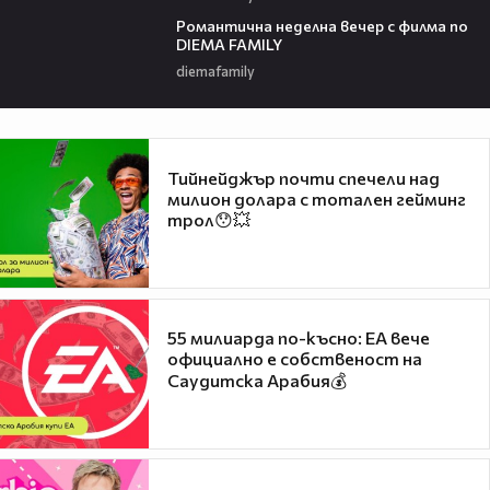
00:21
Романтичнa неделна вечер с филма по
DIEMA FAMILY
diemafamily
Тийнейджър почти спечели над
милион долара с тотален гейминг
трол😯💥
55 милиарда по-късно: EA вече
официално е собственост на
Саудитска Арабия💰