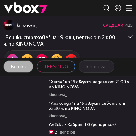
Member of
👾
kinonova_
СЛЕДВАЙ
425
"Всички страхове" на 19 юни, петък от 21:00
ч. по KINO NOVA
Всички
TRENDING
kinonova_
00:30
"Хитч" на 16 август, неделя от 21:00 ч.
по KINO NOVA
kinonova_
00:30
"Анаконда" на 15 август, събота от
23:30 ч. по KINO NOVA
kinonova_
05:57
Левски - Кайрат 1:0 /репортаж/
2
gong_bg
09:32