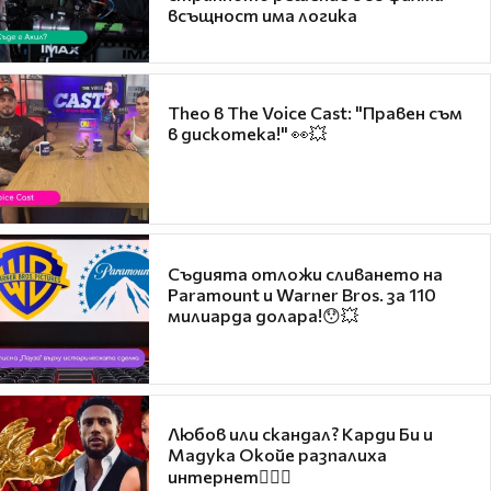
всъщност има логика
Theo в The Voice Cast: "Правен съм
в дискотека!" 👀💥
Съдията отложи сливането на
Paramount и Warner Bros. за 110
милиарда долара!😯💥
Любов или скандал? Карди Би и
Мадука Окойе разпалиха
интернет❤️‍🔥🔥