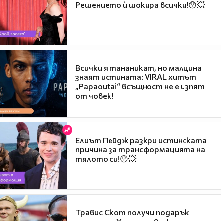
Решението ѝ шокира всички!😯💥
Всички я тананикат, но малцина
знаят истината: VIRAL хитът
„Papaoutai“ всъщност не е изпят
от човек!
Елиът Пейдж разкри истинската
причина за трансформацията на
тялото си!😯💥
Травис Скот получи подарък