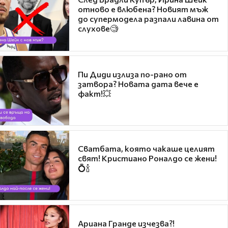
отново е влюбена? Новият мъж
до супермодела разпали лавина от
слухове🧐
Пи Диди излиза по-рано от
затвора? Новата дата вече е
факт!💥
Сватбата, която чакаше целият
свят! Кристиано Роналдо се жени!
💍🍾
Ариана Гранде изчезва?!