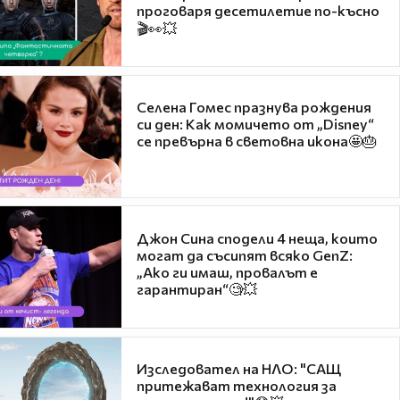
проговаря десетилетие по-късно
🎬👀💥
Селена Гомес празнува рождения
си ден: Как момичето от „Disney“
се превърна в световна икона🤩🎂
Джон Сина сподели 4 неща, които
могат да съсипят всяко GenZ:
„Ако ги имаш, провалът е
гарантиран“🧐💥
Изследовател на НЛО: "САЩ
притежават технология за