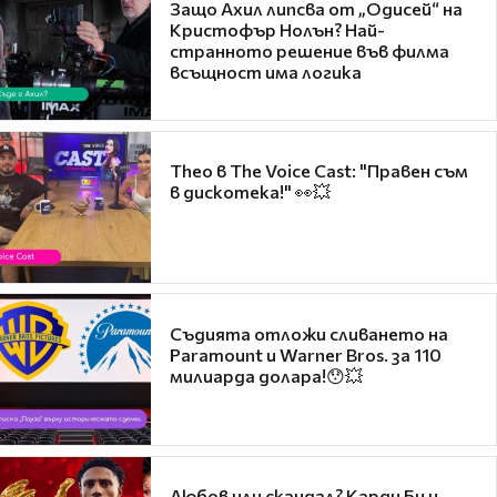
Защо Ахил липсва от „Одисей“ на
Кристофър Нолън? Най-
странното решение във филма
всъщност има логика
Theo в The Voice Cast: "Правен съм
в дискотека!" 👀💥
Съдията отложи сливането на
Paramount и Warner Bros. за 110
милиарда долара!😯💥
Любов или скандал? Карди Би и