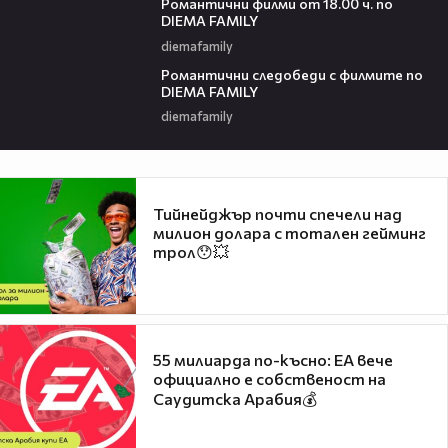
Романтични филми от 18.00 ч. по
DIEMA FAMILY
diemafamily
00:36
Романтични следобеди с филмите по
DIEMA FAMILY
diemafamily
Тийнейджър почти спечели над
милион долара с тотален гейминг
трол😯💥
55 милиарда по-късно: EA вече
официално е собственост на
Саудитска Арабия💰