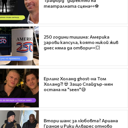
Трафорд“ директно на
театралната сцена👀⚽
250 години тишина: Америка
зарови капсула, която никой жив
днес няма да отвори👀💥
Ерлинг Холанд ghost-на Том
Холанд?! 💀 Защо Спайдър-мен
остана на "seen"😅
Втори шанс за любовта? Ариана
Гранде и Рики Алварес отново