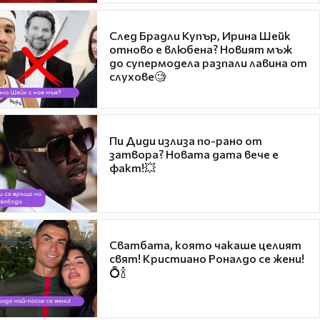
След Брадли Купър, Ирина Шейк
отново е влюбена? Новият мъж
до супермодела разпали лавина от
слухове🧐
Пи Диди излиза по-рано от
затвора? Новата дата вече е
факт!💥
Сватбата, която чакаше целият
свят! Кристиано Роналдо се жени!
💍🍾