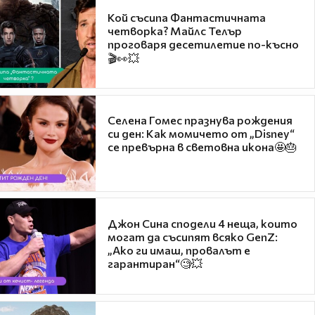
Кой съсипа Фантастичната
четворка? Майлс Телър
проговаря десетилетие по-късно
🎬👀💥
Селена Гомес празнува рождения
си ден: Как момичето от „Disney“
се превърна в световна икона🤩🎂
Джон Сина сподели 4 неща, които
могат да съсипят всяко GenZ:
„Ако ги имаш, провалът е
гарантиран“🧐💥