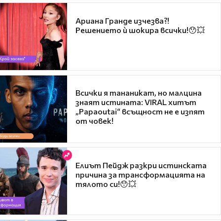
Ариана Гранде изчезва?!
Решението ѝ шокира всички!😯💥
Всички я тананикат, но малцина
знаят истината: VIRAL хитът
„Papaoutai“ всъщност не е изпят
от човек!
Елиът Пейдж разкри истинската
причина за трансформацията на
тялото си!😯💥