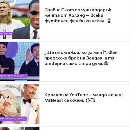
Травис Скот получи подарък
мечта от Холанд — всеки
футболен фен би го искал! 🤩
„Ще се омъжиш ли за мен?“: Фен
предложи брак на Зендая, а тя
отвърна само с три думи😅
Кралят на YouTube – младоженец:
MrBeast се ожени!💍🥰