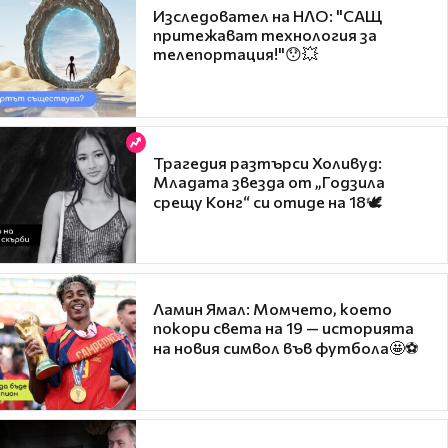
Изследовател на НЛО: "САЩ
притежават технология за
телепортация!"😯💥
Трагедия разтърси Холивуд:
Младата звезда от „Годзила
срещу Конг“ си отиде на 18🕊️
Ламин Ямал: Момчето, което
покори света на 19 — историята
на новия символ във футбола🤩⚽