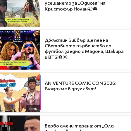
усещането за „Одисея“ на
Кристофър Нолан🤩🎮
Джъстин Бийбър ще пее на
Световното първенство по
футбол заедно с Мадона, Шакира
и BTS!⚽🤩
ANIVENTURE COMIC CON 2026:
Влязохме в друг свят!
08:16
Бербо смени терена: от „Олд