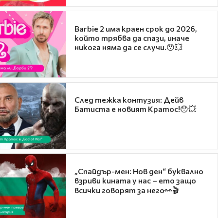
Barbie 2 има краен срок до 2026,
който трябва да спази, иначе
никога няма да се случи.😯💥
След тежка контузия: Дейв
Батиста е новият Кратос!😯💥
„Спайдър-мен: Нов ден“ буквално
взриви кината у нас – ето защо
всички говорят за него👀🎬