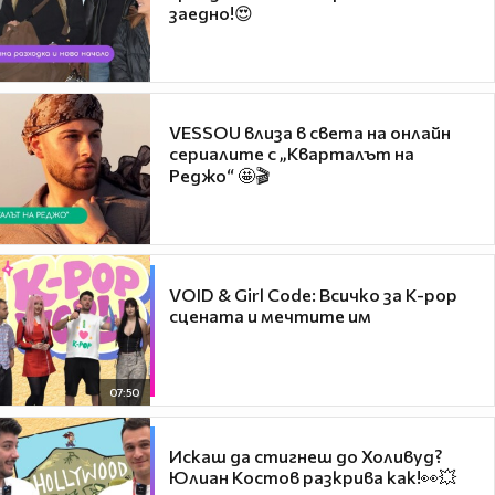
заедно!😍
VESSOU влиза в света на онлайн
сериалите с „Кварталът на
Реджо“ 🤩🎬
VOID & Girl Code: Всичко за K-pop
сцената и мечтите им
07:50
Искаш да стигнеш до Холивуд?
Юлиан Костов разкрива как!👀💥