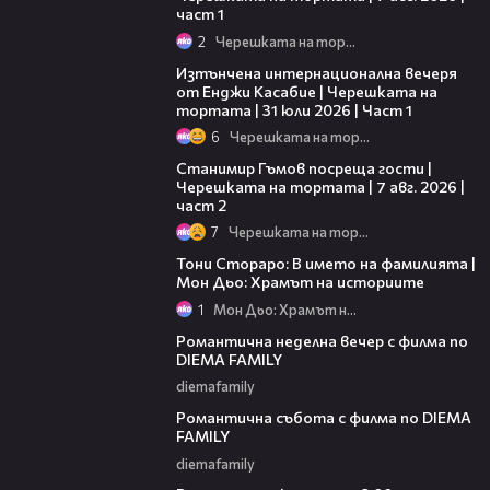
част 1
2
Черешката на тортата
18:07
Изтънчена интернационална вечеря
от Енджи Касабие | Черешката на
тортата | 31 юли 2026 | Част 1
6
Черешката на тортата
12:30
Станимир Гъмов посреща гости |
Черешката на тортата | 7 авг. 2026 |
част 2
7
Черешката на тортата
01:17:16
Тони Стораро: В името на фамилията |
Мон Дьо: Храмът на историите
1
Мон Дьо: Храмът на историите
00:20
Романтична неделна вечер с филма по
DIEMA FAMILY
diemafamily
00:21
Романтична събота с филма по DIEMA
FAMILY
diemafamily
00:36