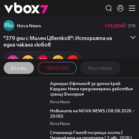
Member of
👾
Nova News
СЛЕДВАЙ
270
"379 дни с Милен Цветков": Историята на
една чакана любов
Всички
TRENDING
Nova News
01:48
Адмирал Ефтимов за дрона край
Кардам: Няма преднамерени действия
срещу България
Nova News
22:47
Новините на NOVA NEWS (08.08.2026 -
20:00)
Nova News
16:22
Станимир Гъмов посреща гости |
Черешката на тортата | 7 авг. 2026 |