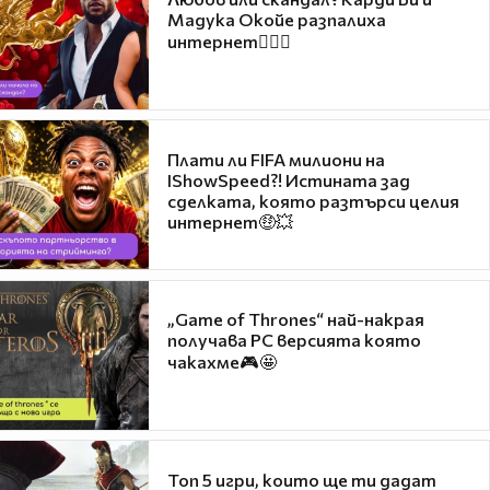
Мадука Окойе разпалиха
интернет❤️‍🔥🔥
Плати ли FIFA милиони на
IShowSpeed?! Истината зад
сделката, която разтърси целия
интернет🤑💥
„Game of Thrones“ най-накрая
получава PC версията която
чакахме🎮🤩
Топ 5 игри, които ще ти дадат