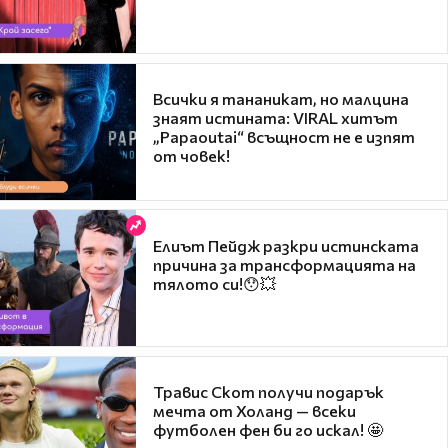
Всички я тананикат, но малцина
знаят истината: VIRAL хитът
„Papaoutai“ всъщност не е изпят
от човек!
Елиът Пейдж разкри истинската
причина за трансформацията на
тялото си!😯💥
Травис Скот получи подарък
мечта от Холанд — всеки
футболен фен би го искал! 🤩