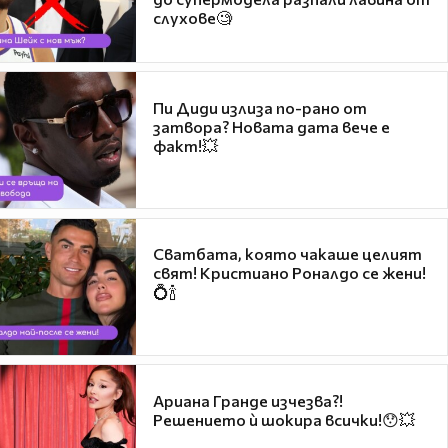
слухове🧐
Пи Диди излиза по-рано от
затвора? Новата дата вече е
факт!💥
Сватбата, която чакаше целият
свят! Кристиано Роналдо се жени!
💍🍾
Ариана Гранде изчезва?!
Решението ѝ шокира всички!😯💥