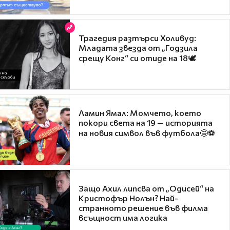
Трагедия разтърси Холивуд:
Младата звезда от „Годзила
срещу Конг“ си отиде на 18🕊️
Ламин Ямал: Момчето, което
покори света на 19 — историята
на новия символ във футбола🤩⚽
Защо Ахил липсва от „Одисей“ на
Кристофър Нолън? Най-
странното решение във филма
всъщност има логика