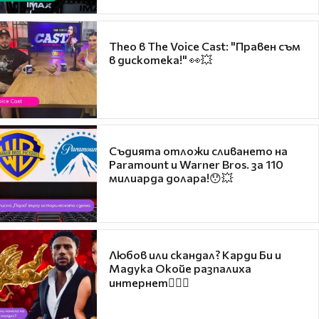
Theo в The Voice Cast: "Правен съм
в дискотека!" 👀💥
Съдията отложи сливането на
Paramount и Warner Bros. за 110
милиарда долара!😯💥
Любов или скандал? Карди Би и
Мадука Окойе разпалиха
интернет❤️‍🔥🔥