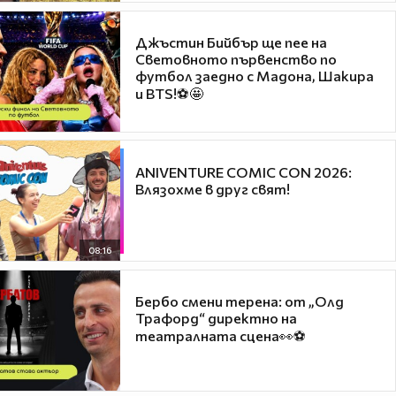
Джъстин Бийбър ще пее на
Световното първенство по
футбол заедно с Мадона, Шакира
и BTS!⚽🤩
ANIVENTURE COMIC CON 2026:
Влязохме в друг свят!
08:16
Бербо смени терена: от „Олд
Трафорд“ директно на
театралната сцена👀⚽