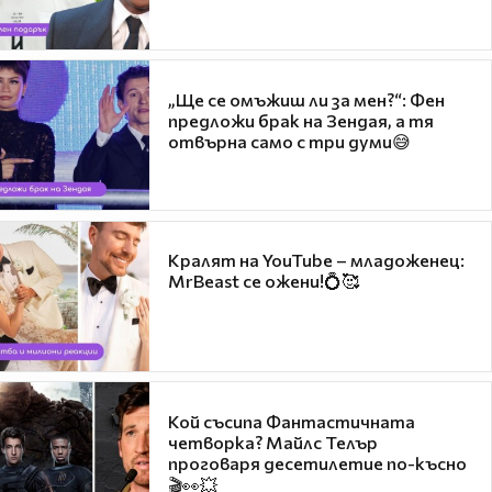
„Ще се омъжиш ли за мен?“: Фен
предложи брак на Зендая, а тя
отвърна само с три думи😅
Кралят на YouTube – младоженец:
MrBeast се ожени!💍🥰
Кой съсипа Фантастичната
четворка? Майлс Телър
проговаря десетилетие по-късно
🎬👀💥