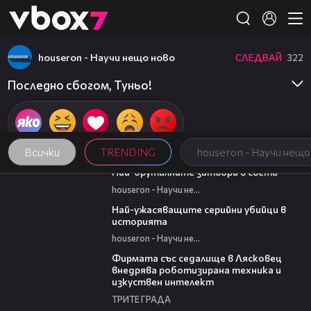
Member of
👾
houseron - Научи нещо ново
СЛЕДВАЙ
322
Последно сбогом, Туньо!
Всички
TRENDING
houseron - Научи нещо
07:37
Най-бруталните затвори в света
houseron - Научи нещо ново
06:45
Най-ужасяващите серийни убийци в
историята
houseron - Научи нещо ново
00:06
Фирмата със седалище в Лясковец
внедрява роботизирана техника и
изкуствен интелект
ТРИТЕ ГРАДА
20:17