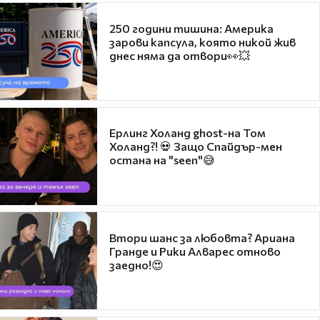
250 години тишина: Америка
зарови капсула, която никой жив
днес няма да отвори👀💥
Ерлинг Холанд ghost-на Том
Холанд?! 💀 Защо Спайдър-мен
остана на "seen"😅
Втори шанс за любовта? Ариана
Гранде и Рики Алварес отново
заедно!😍