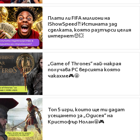
Плати ли FIFA милиони на
IShowSpeed?! Истината зад
сделката, която разтърси целия
интернет🤑💥
„Game of Thrones“ най-накрая
получава PC версията която
чакахме🎮🤩
Топ 5 игри, които ще ти дадат
усещането за „Одисея“ на
Кристофър Нолан🤩🎮