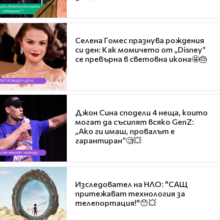
Селена Гомес празнува рождения
си ден: Как момичето от „Disney“
се превърна в световна икона🤩🎂
Джон Сина сподели 4 неща, които
могат да съсипят всяко GenZ:
„Ако ги имаш, провалът е
гарантиран“🧐💥
Изследовател на НЛО: "САЩ
притежават технология за
телепортация!"😯💥