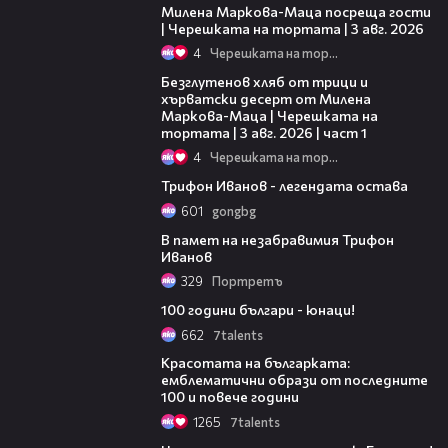
Милена Маркова-Маца посреща гости
| Черешката на тортата | 3 авг. 2026
4
Черешката на тортата
16:02
Безглутенов хляб от трици и
хърватски десерт от Милена
Маркова-Маца | Черешката на
тортата | 3 авг. 2026 | част 1
4
Черешката на тортата
17:18
Трифон Иванов - легендата остава
601
gongbg
03:17
В памет на незабравимия Трифон
Иванов
329
Портретъ
05:37
100 години българи - юнаци!
662
7talents
05:23
Красотата на българката:
емблематични образи от последните
100 и повече години
1265
7talents
04:56