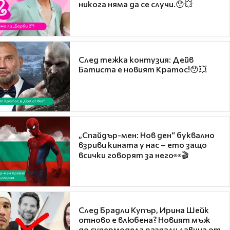
никога няма да се случи.😯💥
След тежка контузия: Дейв
Батиста е новият Кратос!😯💥
„Спайдър-мен: Нов ден“ буквално
взриви кината у нас – ето защо
всички говорят за него👀🎬
След Брадли Купър, Ирина Шейк
отново е влюбена? Новият мъж
до супермодела разпали лавина от