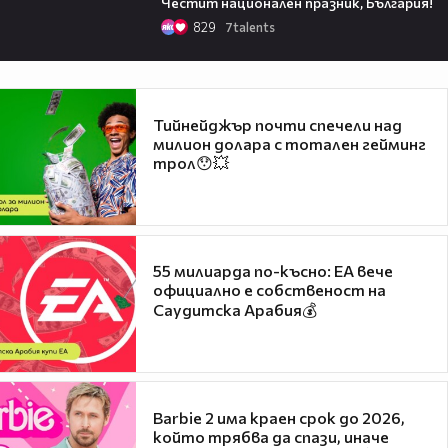
Честит национален празник, България!
829
7talents
Тийнейджър почти спечели над
милион долара с тотален гейминг
трол😯💥
55 милиарда по-късно: EA вече
официално е собственост на
Саудитска Арабия💰
Barbie 2 има краен срок до 2026,
който трябва да спази, иначе