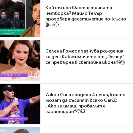
Кой съсипа Фантастичната
четворка? Майлс Телър
проговаря десетилетие по-късно
🎬👀💥
Селена Гомес празнува рождения
си ден: Как момичето от „Disney“
се превърна в световна икона🤩🎂
Джон Сина сподели 4 неща, които
могат да съсипят всяко GenZ:
„Ако ги имаш, провалът е
гарантиран“🧐💥