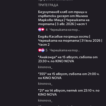
ТРИТЕ ГРАДА
16:02
Безглутенов хляб от трици и
хърватски десерт от Милена
Маркова-Маца | Черешката на
тортата | 3 авг. 2026 | част 1
4
Черешката на тортата
16:45
Енджи Касабие посреща гости |
Черешката на тортата | 31 юли 2026 |
Част 2
5
Черешката на тортата
00:30
"Анаконда" на 15 август, събота от
23:30 ч. по KINO NOVA
kinonova_
00:31
"355" на 15 август, събота от 21:00 ч.
по KINO NOVA
kinonova_
00:29
"21" на 14 август, петък от 23:10 ч. по
KINO NOVA
kinonova_
00:29