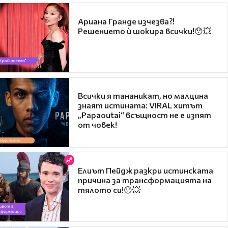
Ариана Гранде изчезва?!
Решението ѝ шокира всички!😯💥
Всички я тананикат, но малцина
знаят истината: VIRAL хитът
„Papaoutai“ всъщност не е изпят
от човек!
Елиът Пейдж разкри истинската
причина за трансформацията на
тялото си!😯💥