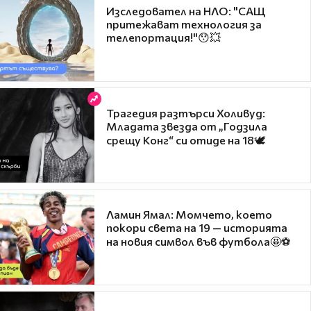
Изследовател на НЛО: "САЩ
притежават технология за
телепортация!"😯💥
Трагедия разтърси Холивуд:
Младата звезда от „Годзила
срещу Конг“ си отиде на 18🕊️
Ламин Ямал: Момчето, което
покори света на 19 — историята
на новия символ във футбола🤩⚽