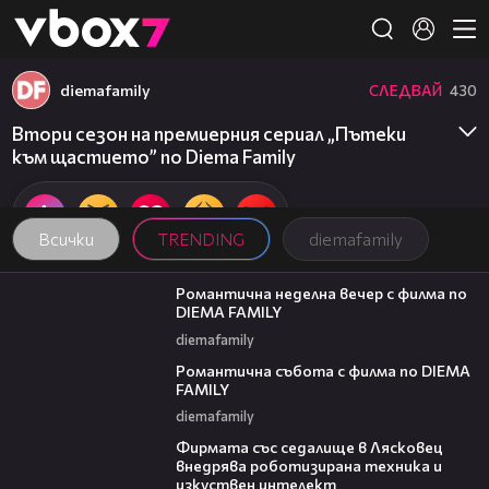
Member of
👾
diemafamily
СЛЕДВАЙ
430
Втори сезон на премиерния сериал „Пътеки
към щастието” по Diema Family
Всички
TRENDING
diemafamily
00:20
Романтична неделна вечер с филма по
DIEMA FAMILY
diemafamily
00:21
Романтична събота с филма по DIEMA
FAMILY
diemafamily
00:06
Фирмата със седалище в Лясковец
внедрява роботизирана техника и
изкуствен интелект