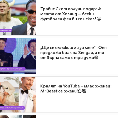
Травис Скот получи подарък
мечта от Холанд — всеки
футболен фен би го искал! 🤩
„Ще се омъжиш ли за мен?“: Фен
предложи брак на Зендая, а тя
отвърна само с три думи😅
Кралят на YouTube – младоженец:
MrBeast се ожени!💍🥰