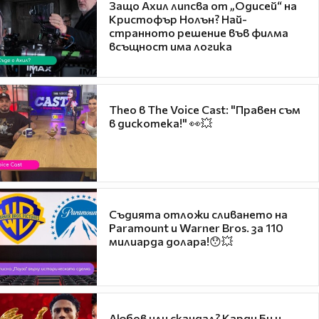
Защо Ахил липсва от „Одисей“ на
Кристофър Нолън? Най-
странното решение във филма
всъщност има логика
Theo в The Voice Cast: "Правен съм
в дискотека!" 👀💥
Съдията отложи сливането на
Paramount и Warner Bros. за 110
милиарда долара!😯💥
Любов или скандал? Карди Би и