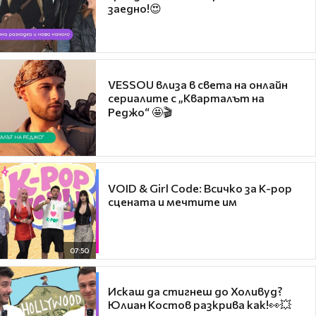
заедно!😍
VESSOU влиза в света на онлайн
сериалите с „Кварталът на
Реджо“ 🤩🎬
VOID & Girl Code: Всичко за K-pop
сцената и мечтите им
07:50
Искаш да стигнеш до Холивуд?
Юлиан Костов разкрива как!👀💥