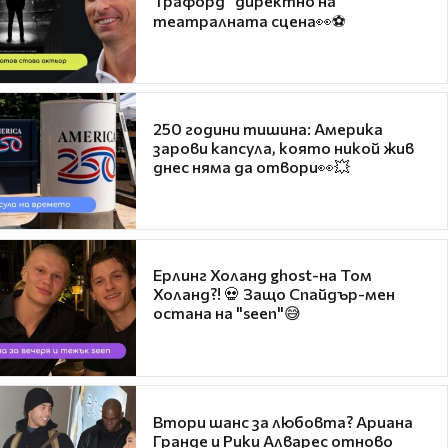
Трафорд“ директно на
театралната сцена👀⚽
250 години тишина: Америка
зарови капсула, която никой жив
днес няма да отвори👀💥
Ерлинг Холанд ghost-на Том
Холанд?! 💀 Защо Спайдър-мен
остана на "seen"😅
Втори шанс за любовта? Ариана
Гранде и Рики Алварес отново