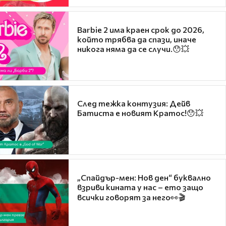
Barbie 2 има краен срок до 2026,
който трябва да спази, иначе
никога няма да се случи.😯💥
След тежка контузия: Дейв
Батиста е новият Кратос!😯💥
„Спайдър-мен: Нов ден“ буквално
взриви кината у нас – ето защо
всички говорят за него👀🎬