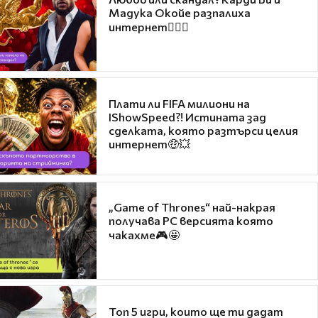
Мадука Окойе разпалиха
интернет❤️‍🔥🔥
Плати ли FIFA милиони на
IShowSpeed?! Истината зад
сделката, която разтърси целия
интернет🤑💥
„Game of Thrones“ най-накрая
получава PC версията която
чакахме🎮🤩
Топ 5 игри, които ще ти дадат