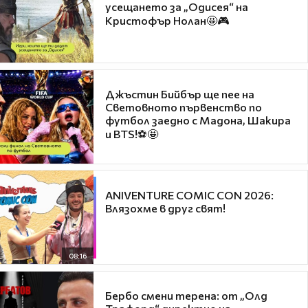
усещането за „Одисея“ на
Кристофър Нолан🤩🎮
Джъстин Бийбър ще пее на
Световното първенство по
футбол заедно с Мадона, Шакира
и BTS!⚽🤩
ANIVENTURE COMIC CON 2026:
Влязохме в друг свят!
08:16
Бербо смени терена: от „Олд