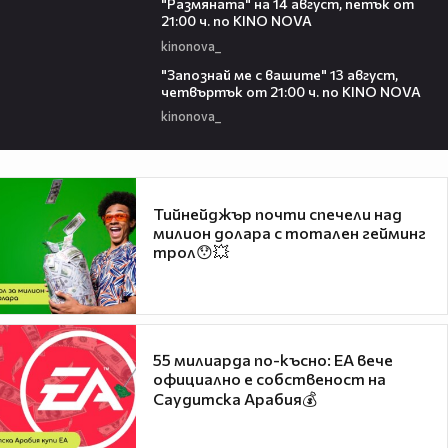
"Размянaта" на 14 август, петък от
21:00 ч. по KINO NOVA
kinonova_
00:23
"Запознай ме с вашите" 13 август,
четвъртък от 21:00 ч. по KINO NOVA
kinonova_
Тийнейджър почти спечели над
милион долара с тотален гейминг
трол😯💥
55 милиарда по-късно: EA вече
официално е собственост на
Саудитска Арабия💰