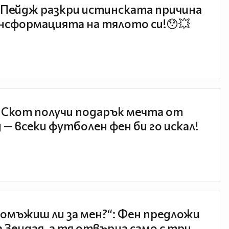
Пейдж разкри истинската причина
нсформацията на тялото си!😯💥
 Скот получи подарък мечта от
 — всеки футболен фен би го искал!
 омъжиш ли за мен?“: Фен предложи
а Зендая, а тя отвърна само с три