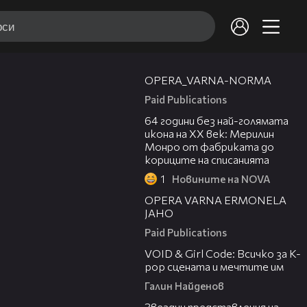
00:30
OPERA_VARNA-NORMA
Paid Publications
00:38
64 години без най-голямата
икона на XX век: Мерилин
Монро от фабриката до
кориците на списанията
1
Новините на NOVA
00:31
OPERA VARNA ERMONELA
JAHO
Paid Publications
07:50
VOID & Girl Code: Всичко за K-
pop сцената и мечтите им
Галин Найденов
00:32
Звездни представления на