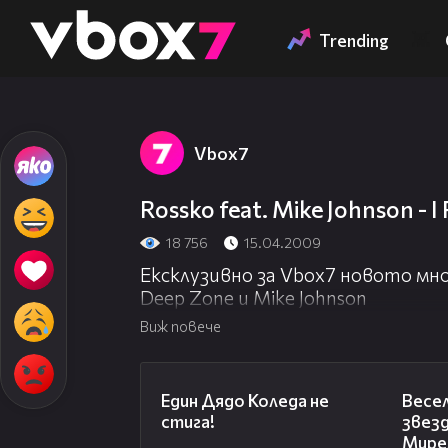
Member of
👾
Trending
Vbоx7
Rossko feat. Mike Johnson -
18 756
15.04.2009
Eксклузивно за Vbox7 новото мно
Deep Zone и Mike Johnson
Виж повече
00:07
Един Дядо Коледа не
Весел
стига!
звез
Мирел