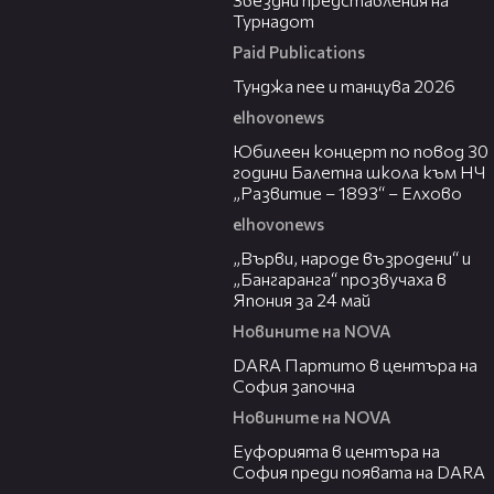
Турнадот
Paid Publications
11:14:02
Тунджа пее и танцува 2026
elhovonews
01:30:05
Юбилеен концерт по повод 30
години Балетна школа към НЧ
„Развитие – 1893“ – Елхово
elhovonews
02:14
„Върви, народе възродени“ и
„Бангаранга“ прозвучаха в
Япония за 24 май
Новините на NOVA
00:10
DARA Партито в центъра на
София започна
Новините на NOVA
00:08
Еуфорията в центъра на
София преди появата на DARA