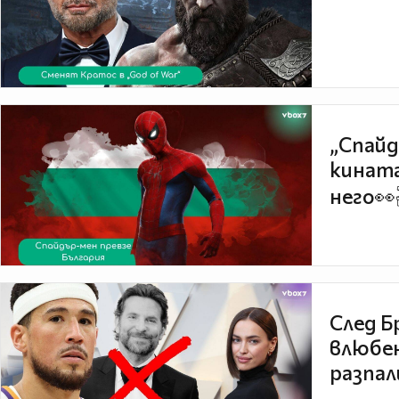
„Спайд
кината
него👀
След Б
влюбен
разпал