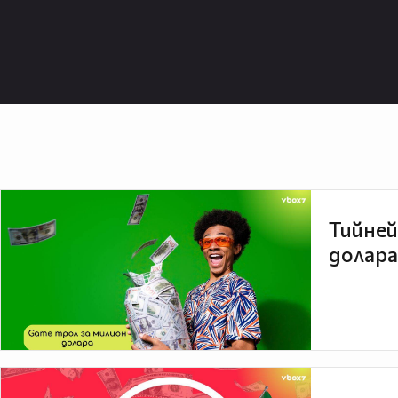
Тийней
долара