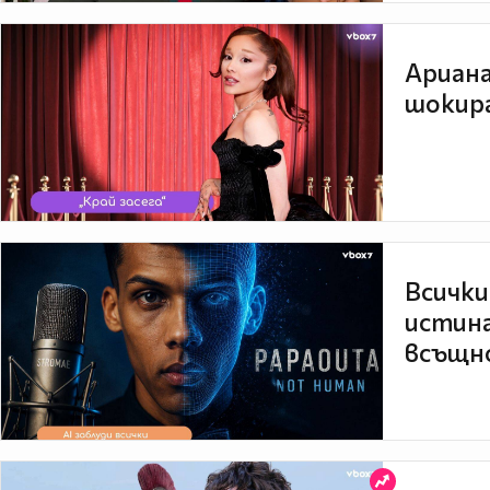
Ариана
шокира
Всички
истина
всъщно