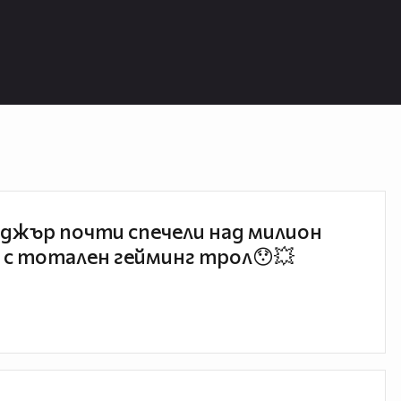
джър почти спечели над милион
 с тотален гейминг трол😯💥