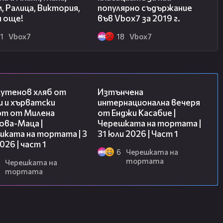
, Ралица, Виктория,
популярно съдържание
и още!
във Vbox7 за 2019 г.
1
Vbоx7
18
Vbоx7
16:02
18:07
лутенов хляб от
Изтънчена
и и хърватски
интернационална вечеря
рт от Милена
от Енджи Касабие |
ова-Маца |
Черешката на тортата |
шката на тортата | 3
31 юли 2026 | Част 1
2026 | част 1
6
Черешката на
тортата
Черешката на
тортата