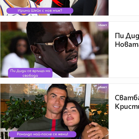
Пи Дид
Новата
Сватба
Кристи