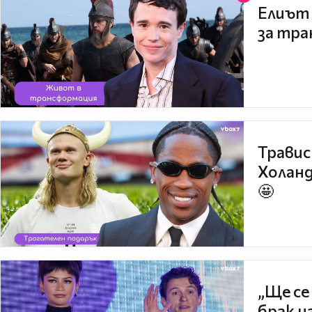
Елиът 
за тра
Травис
Холанд
🤩
„Ще се
брак н