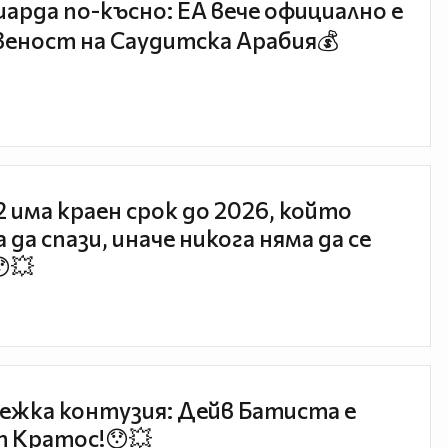
иарда по-късно: EA вече официално е
еност на Саудитска Арабия💰
 2 има краен срок до 2026, който
 да спази, иначе никога няма да се
😯💥
ежка контузия: Дейв Батиста е
 Кратос!😯💥