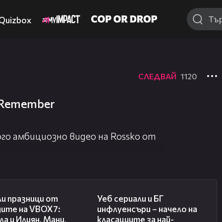
Quizbox
СЛЕДВАЙ
1120
 I Remember
го амбициозно видео на Rossko от
03:02
02:10
и празници от
Уеб сериали и БГ
дите на VBOX7:
инфлуенсъри – начело на
а и Илиян, Мани,
класациите за най-