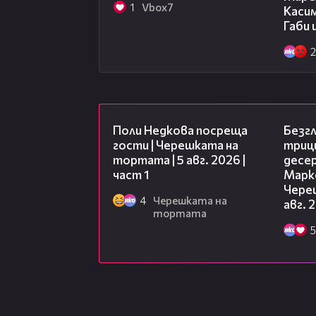
1
Vbоx7
Касим
Габи 
2
19:25
Поли Недкова посреща
Безг
гости | Черешката на
триц
тортата | 5 авг. 2026 |
десе
част 1
Марк
Чере
4
Черешката на
авг. 
тортата
5