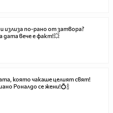
и излиза по-рано от затвора?
 дата вече е факт!💥
та, която чакаше целият свят!
ано Роналдо се жени!💍🍾