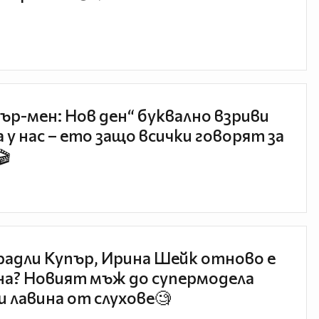
ър-мен: Нов ден“ буквално взриви
 у нас – ето защо всички говорят за
🎬
радли Купър, Ирина Шейк отново е
а? Новият мъж до супермодела
и лавина от слухове🧐