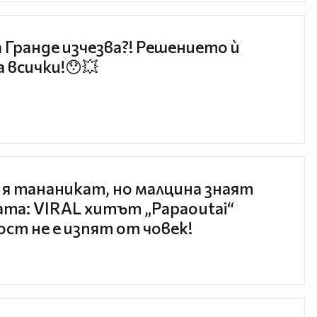
 Гранде изчезва?! Решението ѝ
 всички!😯💥
 я тананикат, но малцина знаят
та: VIRAL хитът „Papaoutai“
ст не е изпят от човек!