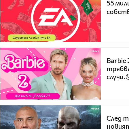
55 мил
собств
Barbie
трябва
случи.
След т
новият