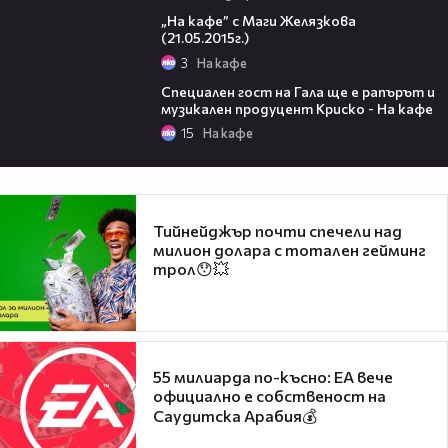
38:52
„На кафе” с Маги Желязкова
(21.05.2015г.)
3
На кафе
43:12
Специален гост на Гала ще е рапърът и
музикален продуцент Криско - На кафе
15
На кафе
Тийнейджър почти спечели над
милион долара с тотален гейминг
трол😯💥
55 милиарда по-късно: EA вече
официално е собственост на
Саудитска Арабия💰