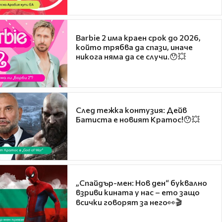
Barbie 2 има краен срок до 2026,
който трябва да спази, иначе
никога няма да се случи.😯💥
След тежка контузия: Дейв
Батиста е новият Кратос!😯💥
„Спайдър-мен: Нов ден“ буквално
взриви кината у нас – ето защо
всички говорят за него👀🎬