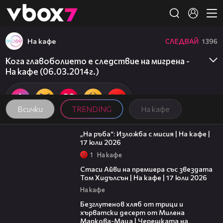
Member of
👾
На кафе
СЛЕДВАЙ
1396
Кога главоболието е следствие на мигрена -
На кафе (06.03.2014г.)
Всички
TRENDING
На кафе
09:09
„На ръба“: Изложба с мисия | На кафе |
17 юли 2026
1
На кафе
02:58
Стаси Айви на премиера със звездата
Том Хидълсън | На кафе | 17 юли 2026
На кафе
16:02
Безглутенов хляб от трици и
хърватски десерт от Милена
Маркова-Маца | Черешката на