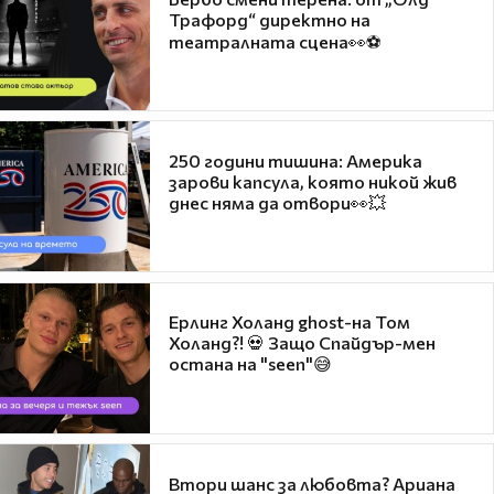
Трафорд“ директно на
театралната сцена👀⚽
250 години тишина: Америка
зарови капсула, която никой жив
днес няма да отвори👀💥
Ерлинг Холанд ghost-на Том
Холанд?! 💀 Защо Спайдър-мен
остана на "seen"😅
Втори шанс за любовта? Ариана