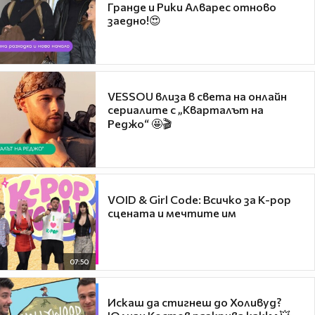
Гранде и Рики Алварес отново
заедно!😍
VESSOU влиза в света на онлайн
сериалите с „Кварталът на
Реджо“ 🤩🎬
VOID & Girl Code: Всичко за K-pop
сцената и мечтите им
07:50
Искаш да стигнеш до Холивуд?