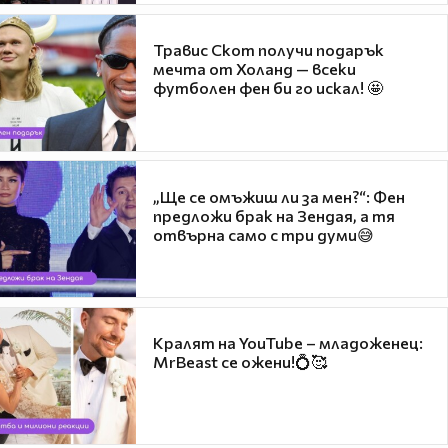
Травис Скот получи подарък
мечта от Холанд — всеки
футболен фен би го искал! 🤩
„Ще се омъжиш ли за мен?“: Фен
предложи брак на Зендая, а тя
отвърна само с три думи😅
Кралят на YouTube – младоженец:
MrBeast се ожени!💍🥰