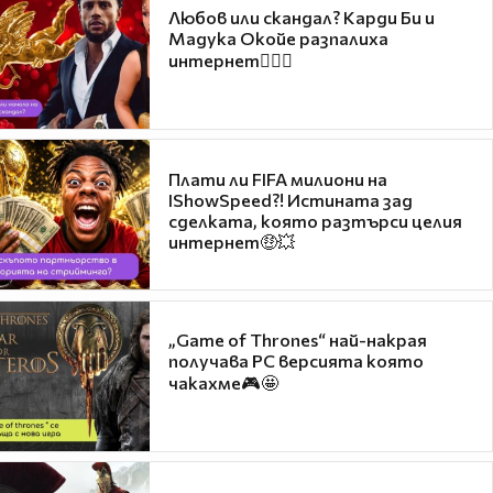
Любов или скандал? Карди Би и
Мадука Окойе разпалиха
интернет❤️‍🔥🔥
Плати ли FIFA милиони на
IShowSpeed?! Истината зад
сделката, която разтърси целия
интернет🤑💥
„Game of Thrones“ най-накрая
получава PC версията която
чакахме🎮🤩