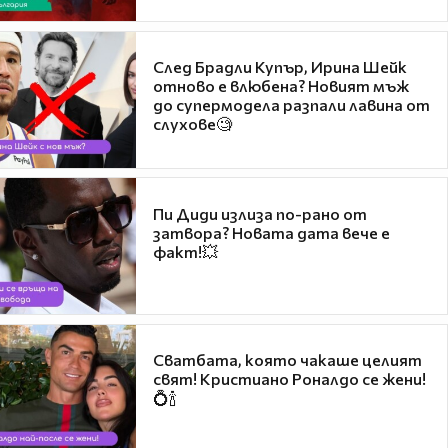
След Брадли Купър, Ирина Шейк
отново е влюбена? Новият мъж
до супермодела разпали лавина от
слухове🧐
Пи Диди излиза по-рано от
затвора? Новата дата вече е
факт!💥
Сватбата, която чакаше целият
свят! Кристиано Роналдо се жени!
💍🍾