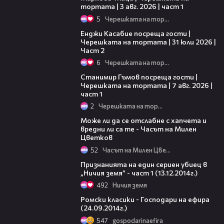
тортата | 3 авг. 2026 | част 1
5
Черешката на тортата
16:45
Енджи Касабие посреща гости |
Черешката на тортата | 31 юли 2026 |
Част 2
6
Черешката на тортата
16:22
Станимир Гъмов посреща гости |
Черешката на тортата | 7 авг. 2026 |
част 1
2
Черешката на тортата
25:47
Може ли да се отслабне с хапчета и
вредни ли са те - Часът на Милен
Цветков
52
Часът на Милен Цветков
20:48
Признанията на един сериен убиец в
„Ничия земя” - част 1 (13.12.2014г.)
492
Ничия земя
02:23
Ромски класики - Господари на ефира
(24.09.2014г.)
547
gospodarinaefira