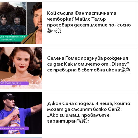
Кой съсипа Фантастичната
четворка? Майлс Телър
проговаря десетилетие по-късно
🎬👀💥
Селена Гомес празнува рождения
си ден: Как момичето от „Disney“
се превърна в световна икона🤩🎂
Джон Сина сподели 4 неща, които
могат да съсипят всяко GenZ:
„Ако ги имаш, провалът е
гарантиран“🧐💥