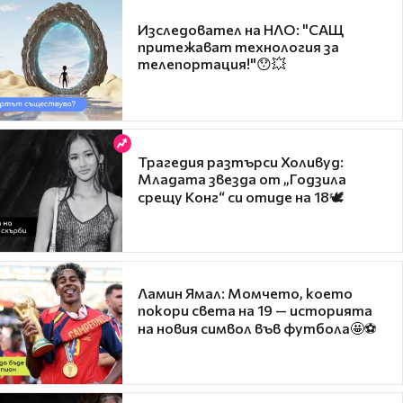
Изследовател на НЛО: "САЩ
притежават технология за
телепортация!"😯💥
Трагедия разтърси Холивуд:
Младата звезда от „Годзила
срещу Конг“ си отиде на 18🕊️
Ламин Ямал: Момчето, което
покори света на 19 — историята
на новия символ във футбола🤩⚽