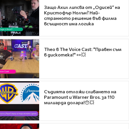
Защо Ахил липсва от „Одисей“ на
Кристофър Нолън? Най-
странното решение във филма
всъщност има логика
Theo в The Voice Cast: "Правен съм
в дискотека!" 👀💥
Съдията отложи сливането на
Paramount и Warner Bros. за 110
милиарда долара!😯💥