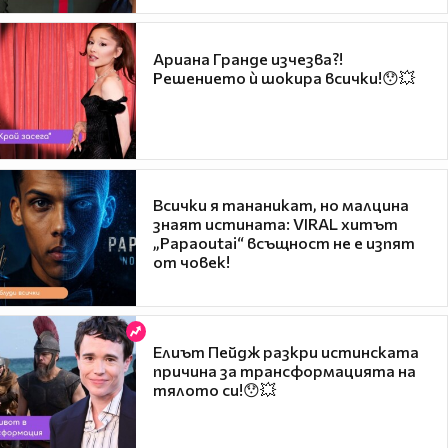
Ариана Гранде изчезва?!
Решението ѝ шокира всички!😯💥
Всички я тананикат, но малцина
знаят истината: VIRAL хитът
„Papaoutai“ всъщност не е изпят
от човек!
Елиът Пейдж разкри истинската
причина за трансформацията на
тялото си!😯💥