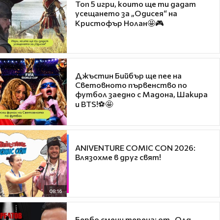
Топ 5 игри, които ще ти дадат
усещането за „Одисея“ на
Кристофър Нолан🤩🎮
Джъстин Бийбър ще пее на
Световното първенство по
футбол заедно с Мадона, Шакира
и BTS!⚽🤩
ANIVENTURE COMIC CON 2026:
Влязохме в друг свят!
08:16
Бербо смени терена: от „Олд