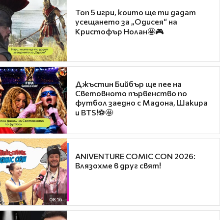
Топ 5 игри, които ще ти дадат
усещането за „Одисея“ на
Кристофър Нолан🤩🎮
Джъстин Бийбър ще пее на
Световното първенство по
футбол заедно с Мадона, Шакира
и BTS!⚽🤩
ANIVENTURE COMIC CON 2026:
Влязохме в друг свят!
08:16