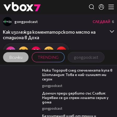
Member of
👾
gongpodcast
СЛЕДВАЙ
6
Как изглежда коментаторското място на
стадиона в Доха
Всички
TRENDING
gongpodcast
17:33
Ники Тодоров след спечелената купа в
Шотландия: Това е най-силният ми
сезон
gongpodcast
20:02
Дончич преди дербито със Славия:
Надявам се да спрем лошата серия у
дома
gongpodcast
15:35
Безглутенов хляб от трици и