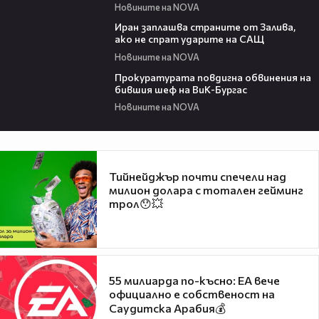
Новините на NOVA
00:41
Иран заплашва страните от Залива,
ако не спрат ударите на САЩ
Новините на NOVA
00:32
Прокуратурата повдигна обвинения на
бившия шеф на ВиК-Бургас
Новините на NOVA
Тийнейджър почти спечели над
милион долара с тотален гейминг
трол😯💥
55 милиарда по-късно: EA вече
официално е собственост на
Саудитска Арабия💰