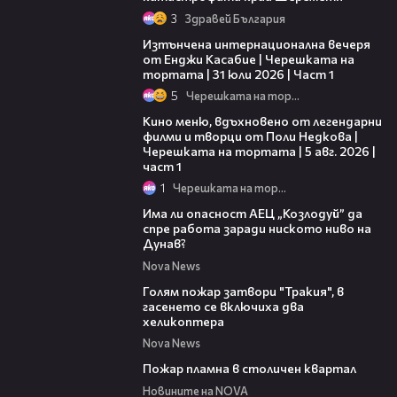
3
Здравей България
18:07
Изтънчена интернационална вечеря
от Енджи Касабие | Черешката на
тортата | 31 юли 2026 | Част 1
5
Черешката на тортата
15:39
Кино меню, вдъхновено от легендарни
филми и творци от Поли Недкова |
Черешката на тортата | 5 авг. 2026 |
част 1
1
Черешката на тортата
10:12
Има ли опасност АЕЦ „Козлодуй” да
спре работа заради ниското ниво на
Дунав?
Nova News
03:31
Голям пожар затвори "Тракия", в
гасенето се включиха два
хеликоптера
Nova News
00:58
Пожар пламна в столичен квартал
Новините на NOVA