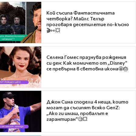
Кой съсипа Фантастичната
четворка? Майлс Телър
проговаря десетилетие по-късно
🎬👀💥
Селена Гомес празнува рождения
си ден: Как момичето от „Disney“
се превърна в световна икона🤩🎂
Джон Сина сподели 4 неща, които
могат да съсипят всяко GenZ:
„Ако ги имаш, провалът е
гарантиран“🧐💥