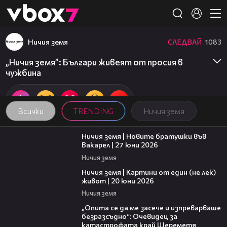
Member of
👾
Ничия земя
СЛЕДВАЙ
1083
„Ничия земя”: Българи живеят от просия в
чужбина
Всички
TRENDING
Ничия земя
47:07
Ничия земя | Новите братушки във
Вакарел | 27 юни 2026
Ничия земя
43:49
Ничия земя | Картини от един (не лек)
живот | 20 юни 2026
Ничия земя
06:38
„Опита се да ме засече и изпреварваше
безразсъдно“: Очевидец за
катастрофата край Шереметя