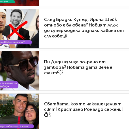
След Брадли Купър, Ирина Шейк
отново е влюбена? Новият мъж
до супермодела разпали лавина от
слухове🧐
Пи Диди излиза по-рано от
затвора? Новата дата вече е
факт!💥
Сватбата, която чакаше целият
свят! Кристиано Роналдо се жени!
💍🍾