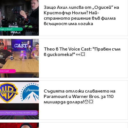
Защо Ахил липсва от „Одисей“ на
Кристофър Нолън? Най-
странното решение във филма
всъщност има логика
Theo в The Voice Cast: "Правен съм
в дискотека!" 👀💥
Съдията отложи сливането на
Paramount и Warner Bros. за 110
милиарда долара!😯💥