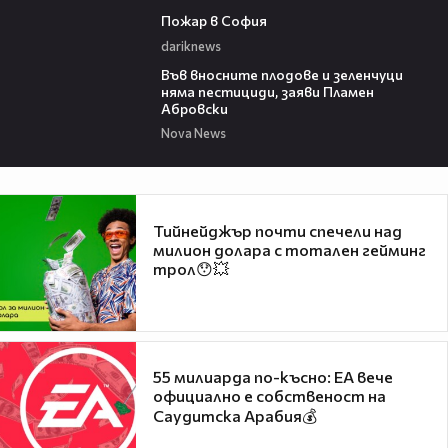
00:20
Пожар в София
dariknews
19:37
Във вносните плодове и зеленчуци
няма пестициди, заяви Пламен
Абровски
Nova News
Тийнейджър почти спечели над
милион долара с тотален гейминг
трол😯💥
55 милиарда по-късно: EA вече
официално е собственост на
Саудитска Арабия💰