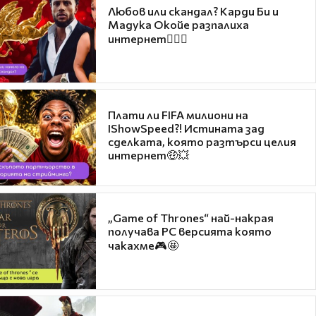
Любов или скандал? Карди Би и
Мадука Окойе разпалиха
интернет❤️‍🔥🔥
Плати ли FIFA милиони на
IShowSpeed?! Истината зад
сделката, която разтърси целия
интернет🤑💥
„Game of Thrones“ най-накрая
получава PC версията която
чакахме🎮🤩