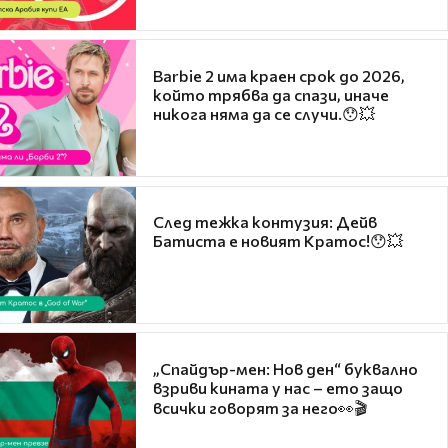
Barbie 2 има краен срок до 2026,
който трябва да спази, иначе
никога няма да се случи.😯💥
След тежка контузия: Дейв
Батиста е новият Кратос!😯💥
„Спайдър-мен: Нов ден“ буквално
взриви кината у нас – ето защо
всички говорят за него👀🎬