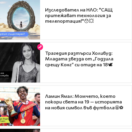
Изследовател на НЛО: "САЩ
притежават технология за
телепортация!"😯💥
Трагедия разтърси Холивуд:
Младата звезда от „Годзила
срещу Конг“ си отиде на 18🕊️
Ламин Ямал: Момчето, което
покори света на 19 — историята
на новия символ във футбола🤩⚽