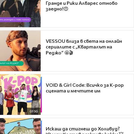
Гранде и Рики Алварес отново
заедно!😍
VESSOU влиза в света на онлайн
сериалите с „Кварталът на
Реджо“ 🤩🎬
VOID & Girl Code: Всичко за K-pop
сцената и мечтите им
07:50
Искаш да стигнеш до Холивуд?