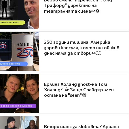
Трафорд“ директно на
театралната сцена👀⚽
250 години тишина: Америка
зарови капсула, която никой жив
днес няма да отвори👀💥
Ерлинг Холанд ghost-на Том
Холанд?! 💀 Защо Спайдър-мен
остана на "seen"😅
Втори шанс за любовта? Ариана