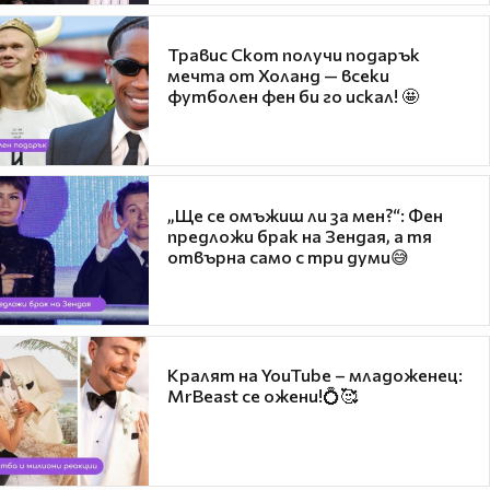
Травис Скот получи подарък
мечта от Холанд — всеки
футболен фен би го искал! 🤩
„Ще се омъжиш ли за мен?“: Фен
предложи брак на Зендая, а тя
отвърна само с три думи😅
Кралят на YouTube – младоженец:
MrBeast се ожени!💍🥰