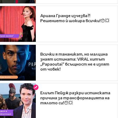
Ариана Гранде изчезва?!
Решението ѝ шокира всички!😯💥
Всички я тананикат, но малцина
знаят истината: VIRAL хитът
„Papaoutai“ всъщност не е изпят
от човек!
Елиът Пейдж разкри истинската
причина за трансформацията на
тялото си!😯💥