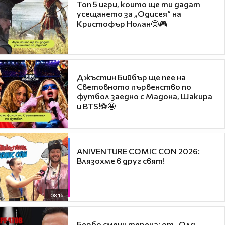
Топ 5 игри, които ще ти дадат
усещането за „Одисея“ на
Кристофър Нолан🤩🎮
Джъстин Бийбър ще пее на
Световното първенство по
футбол заедно с Мадона, Шакира
и BTS!⚽🤩
ANIVENTURE COMIC CON 2026:
Влязохме в друг свят!
08:16
Бербо смени терена: от „Олд