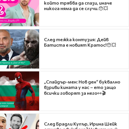
който трябва да спази, иначе
никога няма да се случи.😯💥
След тежка контузия: Дейв
Батиста е новият Кратос!😯💥
„Спайдър-мен: Нов ден“ буквално
взриви кината у нас – ето защо
всички говорят за него👀🎬
След Брадли Купър, Ирина Шейк