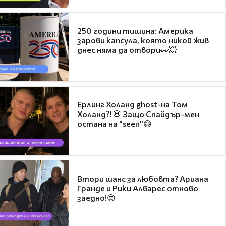
250 години тишина: Америка
зарови капсула, която никой жив
днес няма да отвори👀💥
Ерлинг Холанд ghost-на Том
Холанд?! 💀 Защо Спайдър-мен
остана на "seen"😅
Втори шанс за любовта? Ариана
Гранде и Рики Алварес отново
заедно!😍