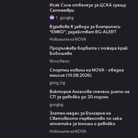
Исак Соле отбеляза за ЦСКА срещу
Септември
1
gongbg
02:58
Взривове в завода за боеприпаси
"ЕМКО", задействат BG-ALERT
Новините на NOVA
00:31
Продължава борбата с пожара край
Бобошево
Nova News
04:48
Спортни новини на NOVA - обедна
емисия (10.08.2026)
gong_bg
01:03
Виктория Ангелова спечели злато на
СП за девойки до 20 години
gongbg
01:02
Златен медал за България на
Световното първенство по лека
атлетика за юноши и девойки
Новините на NOVA
01:10