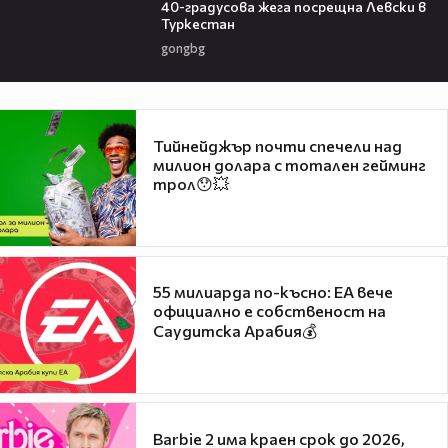
40-градусова жега посрещна Левски в
Туркестан
gongbg
Тийнейджър почти спечели над
милион долара с тотален гейминг
трол😯💥
55 милиарда по-късно: EA вече
официално е собственост на
Саудитска Арабия💰
Barbie 2 има краен срок до 2026,