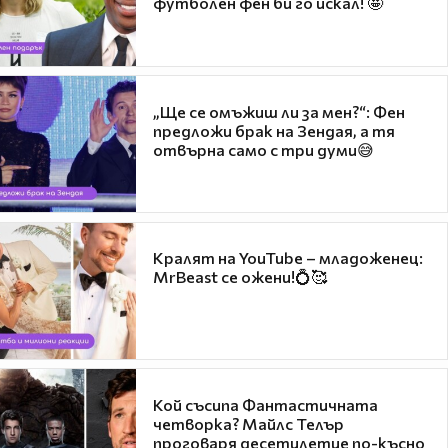
футболен фен би го искал! 🤩
„Ще се омъжиш ли за мен?“: Фен
предложи брак на Зендая, а тя
отвърна само с три думи😅
Кралят на YouTube – младоженец:
MrBeast се ожени!💍🥰
Кой съсипа Фантастичната
четворка? Майлс Телър
проговаря десетилетие по-късно