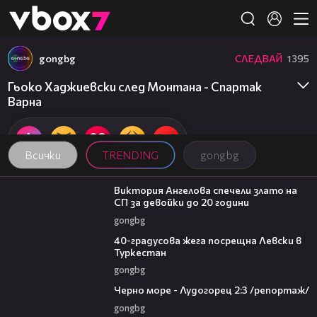
Member of
👾
gongbg
СЛЕДВАЙ
1395
Гьоко Хаджиевски след Монтана - Спартак
Варна
Всички
TRENDING
gongbg
01:03
Виктория Ангелова спечели злато на
СП за девойки до 20 години
gongbg
01:10
40-градусова жега посрещна Левски в
Туркестан
gongbg
06:06
Черно море - Лудогорец 2:3 /репортаж/
gongbg
01:02