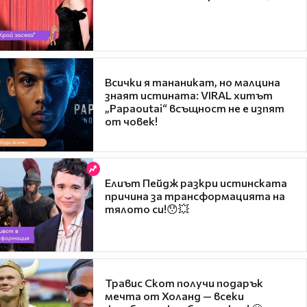
Всички я тананикат, но малцина
знаят истината: VIRAL хитът
„Papaoutai“ всъщност не е изпят
от човек!
Елиът Пейдж разкри истинската
причина за трансформацията на
тялото си!😯💥
Травис Скот получи подарък
мечта от Холанд — всеки