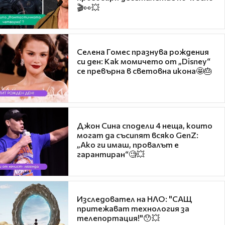
🎬👀💥
Селена Гомес празнува рождения
си ден: Как момичето от „Disney“
се превърна в световна икона🤩🎂
Джон Сина сподели 4 неща, които
могат да съсипят всяко GenZ:
„Ако ги имаш, провалът е
гарантиран“🧐💥
Изследовател на НЛО: "САЩ
притежават технология за
телепортация!"😯💥