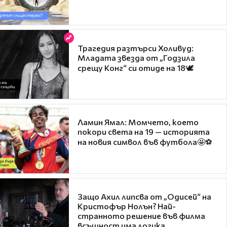
Трагедия разтърси Холивуд:
Младата звезда от „Годзила
срещу Конг“ си отиде на 18🕊️
Ламин Ямал: Момчето, което
покори света на 19 — историята
на новия символ във футбола🤩⚽
Защо Ахил липсва от „Одисей“ на
Кристофър Нолън? Най-
странното решение във филма
всъщност има логика