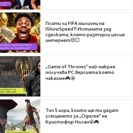
Плати ли FIFA милиони на
IShowSpeed?! Истината зад
сделката, която разтърси целия
интернет🤑💥
„Game of Thrones“ най-накрая
получава PC версията която
чакахме🎮🤩
Топ 5 игри, които ще ти дадат
усещането за „Одисея“ на
Кристофър Нолан🤩🎮