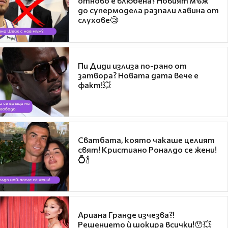
отново е влюбена? Новият мъж
до супермодела разпали лавина от
слухове🧐
Пи Диди излиза по-рано от
затвора? Новата дата вече е
факт!💥
Сватбата, която чакаше целият
свят! Кристиано Роналдо се жени!
💍🍾
Ариана Гранде изчезва?!
Решението ѝ шокира всички!😯💥