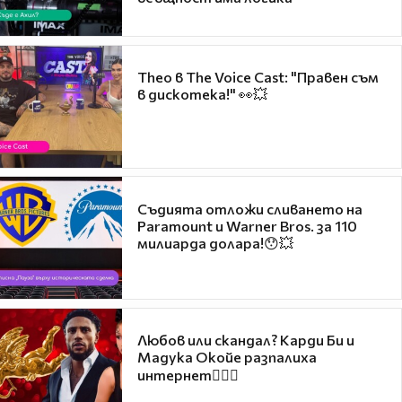
Theo в The Voice Cast: "Правен съм
в дискотека!" 👀💥
Съдията отложи сливането на
Paramount и Warner Bros. за 110
милиарда долара!😯💥
Любов или скандал? Карди Би и
Мадука Окойе разпалиха
интернет❤️‍🔥🔥