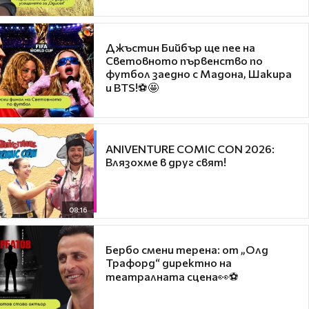
Джъстин Бийбър ще пее на
Световното първенство по
футбол заедно с Мадона, Шакира
и BTS!⚽🤩
ANIVENTURE COMIC CON 2026:
Влязохме в друг свят!
08:16
Бербо смени терена: от „Олд
Трафорд“ директно на
театралната сцена👀⚽